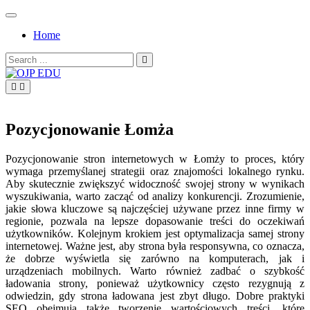
Skip
to
Home
content
Search
for:
OJP EDU
Pozycjonowanie Łomża
Pozycjonowanie stron internetowych w Łomży to proces, który
wymaga przemyślanej strategii oraz znajomości lokalnego rynku.
Aby skutecznie zwiększyć widoczność swojej strony w wynikach
wyszukiwania, warto zacząć od analizy konkurencji. Zrozumienie,
jakie słowa kluczowe są najczęściej używane przez inne firmy w
regionie, pozwala na lepsze dopasowanie treści do oczekiwań
użytkowników. Kolejnym krokiem jest optymalizacja samej strony
internetowej. Ważne jest, aby strona była responsywna, co oznacza,
że dobrze wyświetla się zarówno na komputerach, jak i
urządzeniach mobilnych. Warto również zadbać o szybkość
ładowania strony, ponieważ użytkownicy często rezygnują z
odwiedzin, gdy strona ładowana jest zbyt długo. Dobre praktyki
SEO obejmują także tworzenie wartościowych treści, które