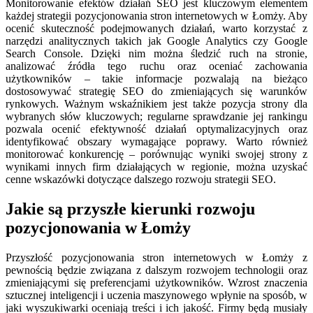
Monitorowanie efektów działań SEO jest kluczowym elementem
każdej strategii pozycjonowania stron internetowych w Łomży. Aby
ocenić skuteczność podejmowanych działań, warto korzystać z
narzędzi analitycznych takich jak Google Analytics czy Google
Search Console. Dzięki nim można śledzić ruch na stronie,
analizować źródła tego ruchu oraz oceniać zachowania
użytkowników – takie informacje pozwalają na bieżąco
dostosowywać strategię SEO do zmieniających się warunków
rynkowych. Ważnym wskaźnikiem jest także pozycja strony dla
wybranych słów kluczowych; regularne sprawdzanie jej rankingu
pozwala ocenić efektywność działań optymalizacyjnych oraz
identyfikować obszary wymagające poprawy. Warto również
monitorować konkurencję – porównując wyniki swojej strony z
wynikami innych firm działających w regionie, można uzyskać
cenne wskazówki dotyczące dalszego rozwoju strategii SEO.
Jakie są przyszłe kierunki rozwoju
pozycjonowania w Łomży
Przyszłość pozycjonowania stron internetowych w Łomży z
pewnością będzie związana z dalszym rozwojem technologii oraz
zmieniającymi się preferencjami użytkowników. Wzrost znaczenia
sztucznej inteligencji i uczenia maszynowego wpłynie na sposób, w
jaki wyszukiwarki oceniają treści i ich jakość. Firmy będą musiały