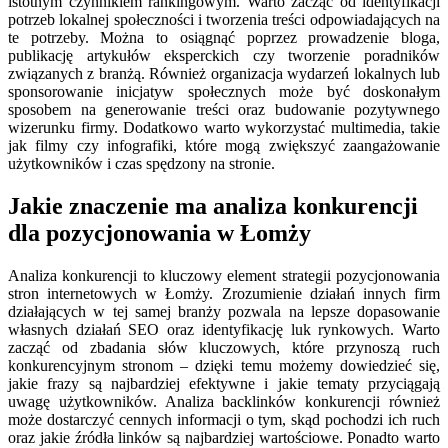
istotnym czynnikiem rankingowym. Warto zacząć od identyfikacji
potrzeb lokalnej społeczności i tworzenia treści odpowiadających na
te potrzeby. Można to osiągnąć poprzez prowadzenie bloga,
publikację artykułów eksperckich czy tworzenie poradników
związanych z branżą. Również organizacja wydarzeń lokalnych lub
sponsorowanie inicjatyw społecznych może być doskonałym
sposobem na generowanie treści oraz budowanie pozytywnego
wizerunku firmy. Dodatkowo warto wykorzystać multimedia, takie
jak filmy czy infografiki, które mogą zwiększyć zaangażowanie
użytkowników i czas spędzony na stronie.
Jakie znaczenie ma analiza konkurencji
dla pozycjonowania w Łomży
Analiza konkurencji to kluczowy element strategii pozycjonowania
stron internetowych w Łomży. Zrozumienie działań innych firm
działających w tej samej branży pozwala na lepsze dopasowanie
własnych działań SEO oraz identyfikację luk rynkowych. Warto
zacząć od zbadania słów kluczowych, które przynoszą ruch
konkurencyjnym stronom – dzięki temu możemy dowiedzieć się,
jakie frazy są najbardziej efektywne i jakie tematy przyciągają
uwagę użytkowników. Analiza backlinków konkurencji również
może dostarczyć cennych informacji o tym, skąd pochodzi ich ruch
oraz jakie źródła linków są najbardziej wartościowe. Ponadto warto