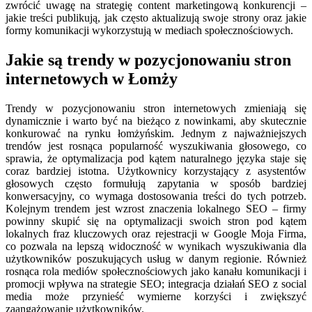
zwrócić uwagę na strategię content marketingową konkurencji –
jakie treści publikują, jak często aktualizują swoje strony oraz jakie
formy komunikacji wykorzystują w mediach społecznościowych.
Jakie są trendy w pozycjonowaniu stron
internetowych w Łomży
Trendy w pozycjonowaniu stron internetowych zmieniają się
dynamicznie i warto być na bieżąco z nowinkami, aby skutecznie
konkurować na rynku łomżyńskim. Jednym z najważniejszych
trendów jest rosnąca popularność wyszukiwania głosowego, co
sprawia, że optymalizacja pod kątem naturalnego języka staje się
coraz bardziej istotna. Użytkownicy korzystający z asystentów
głosowych często formułują zapytania w sposób bardziej
konwersacyjny, co wymaga dostosowania treści do tych potrzeb.
Kolejnym trendem jest wzrost znaczenia lokalnego SEO – firmy
powinny skupić się na optymalizacji swoich stron pod kątem
lokalnych fraz kluczowych oraz rejestracji w Google Moja Firma,
co pozwala na lepszą widoczność w wynikach wyszukiwania dla
użytkowników poszukujących usług w danym regionie. Również
rosnąca rola mediów społecznościowych jako kanału komunikacji i
promocji wpływa na strategie SEO; integracja działań SEO z social
media może przynieść wymierne korzyści i zwiększyć
zaangażowanie użytkowników.