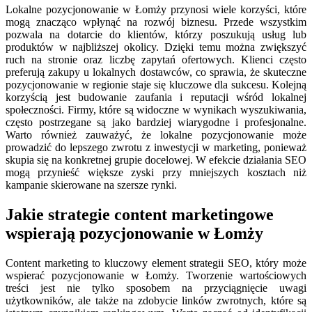
Lokalne pozycjonowanie w Łomży przynosi wiele korzyści, które
mogą znacząco wpłynąć na rozwój biznesu. Przede wszystkim
pozwala na dotarcie do klientów, którzy poszukują usług lub
produktów w najbliższej okolicy. Dzięki temu można zwiększyć
ruch na stronie oraz liczbę zapytań ofertowych. Klienci często
preferują zakupy u lokalnych dostawców, co sprawia, że skuteczne
pozycjonowanie w regionie staje się kluczowe dla sukcesu. Kolejną
korzyścią jest budowanie zaufania i reputacji wśród lokalnej
społeczności. Firmy, które są widoczne w wynikach wyszukiwania,
często postrzegane są jako bardziej wiarygodne i profesjonalne.
Warto również zauważyć, że lokalne pozycjonowanie może
prowadzić do lepszego zwrotu z inwestycji w marketing, ponieważ
skupia się na konkretnej grupie docelowej. W efekcie działania SEO
mogą przynieść większe zyski przy mniejszych kosztach niż
kampanie skierowane na szersze rynki.
Jakie strategie content marketingowe
wspierają pozycjonowanie w Łomży
Content marketing to kluczowy element strategii SEO, który może
wspierać pozycjonowanie w Łomży. Tworzenie wartościowych
treści jest nie tylko sposobem na przyciągnięcie uwagi
użytkowników, ale także na zdobycie linków zwrotnych, które są