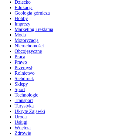
Dziecko
Edukacja
Geologia górnicza
Hobby
Imprezy
Marketing i reklama
Moda
Motoryzacja
Nieruchomości
Obcojęzyczne
Praca
Prawo
Przemysł
Rolnictwo
Siebdruck
Sklepy
Sport
Technologie
Transport
Turystyka
Ukryte Zajawki
Uroda
Usługi
Wnętrza
Zdrowie