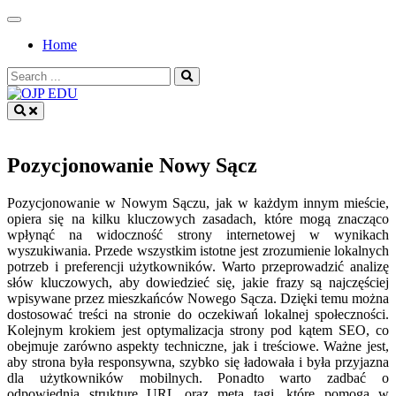
Skip
to
Home
content
Search
for:
OJP EDU
Pozycjonowanie Nowy Sącz
Pozycjonowanie w Nowym Sączu, jak w każdym innym mieście,
opiera się na kilku kluczowych zasadach, które mogą znacząco
wpłynąć na widoczność strony internetowej w wynikach
wyszukiwania. Przede wszystkim istotne jest zrozumienie lokalnych
potrzeb i preferencji użytkowników. Warto przeprowadzić analizę
słów kluczowych, aby dowiedzieć się, jakie frazy są najczęściej
wpisywane przez mieszkańców Nowego Sącza. Dzięki temu można
dostosować treści na stronie do oczekiwań lokalnej społeczności.
Kolejnym krokiem jest optymalizacja strony pod kątem SEO, co
obejmuje zarówno aspekty techniczne, jak i treściowe. Ważne jest,
aby strona była responsywna, szybko się ładowała i była przyjazna
dla użytkowników mobilnych. Ponadto warto zadbać o
odpowiednią strukturę URL oraz meta tagi, które pomogą w