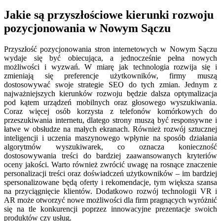
Jakie są przyszłościowe kierunki rozwoju
pozycjonowania w Nowym Sączu
Przyszłość pozycjonowania stron internetowych w Nowym Sączu
wydaje się być obiecująca, a jednocześnie pełna nowych
możliwości i wyzwań. W miarę jak technologia rozwija się i
zmieniają się preferencje użytkowników, firmy muszą
dostosowywać swoje strategie SEO do tych zmian. Jednym z
najważniejszych kierunków rozwoju będzie dalsza optymalizacja
pod kątem urządzeń mobilnych oraz głosowego wyszukiwania.
Coraz więcej osób korzysta z telefonów komórkowych do
przeszukiwania internetu, dlatego strony muszą być responsywne i
łatwe w obsłudze na małych ekranach. Również rozwój sztucznej
inteligencji i uczenia maszynowego wpłynie na sposób działania
algorytmów wyszukiwarek, co oznacza konieczność
dostosowywania treści do bardziej zaawansowanych kryteriów
oceny jakości. Warto również zwrócić uwagę na rosnące znaczenie
personalizacji treści oraz doświadczeń użytkowników – im bardziej
spersonalizowane będą oferty i rekomendacje, tym większa szansa
na przyciągnięcie klientów. Dodatkowo rozwój technologii VR i
AR może otworzyć nowe możliwości dla firm pragnących wyróżnić
się na tle konkurencji poprzez innowacyjne prezentacje swoich
produktów czy usług.