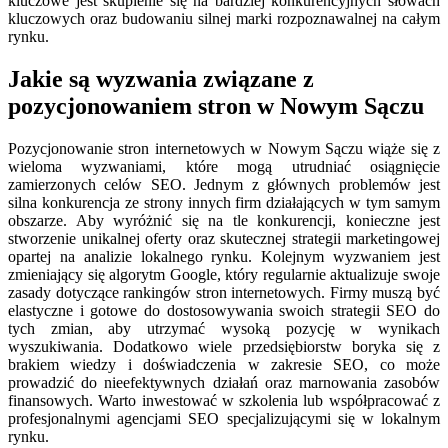
kluczowe jest skupienie się na bardziej konkurencyjnych słowach
kluczowych oraz budowaniu silnej marki rozpoznawalnej na całym
rynku.
Jakie są wyzwania związane z
pozycjonowaniem stron w Nowym Sączu
Pozycjonowanie stron internetowych w Nowym Sączu wiąże się z
wieloma wyzwaniami, które mogą utrudniać osiągnięcie
zamierzonych celów SEO. Jednym z głównych problemów jest
silna konkurencja ze strony innych firm działających w tym samym
obszarze. Aby wyróżnić się na tle konkurencji, konieczne jest
stworzenie unikalnej oferty oraz skutecznej strategii marketingowej
opartej na analizie lokalnego rynku. Kolejnym wyzwaniem jest
zmieniający się algorytm Google, który regularnie aktualizuje swoje
zasady dotyczące rankingów stron internetowych. Firmy muszą być
elastyczne i gotowe do dostosowywania swoich strategii SEO do
tych zmian, aby utrzymać wysoką pozycję w wynikach
wyszukiwania. Dodatkowo wiele przedsiębiorstw boryka się z
brakiem wiedzy i doświadczenia w zakresie SEO, co może
prowadzić do nieefektywnych działań oraz marnowania zasobów
finansowych. Warto inwestować w szkolenia lub współpracować z
profesjonalnymi agencjami SEO specjalizującymi się w lokalnym
rynku.