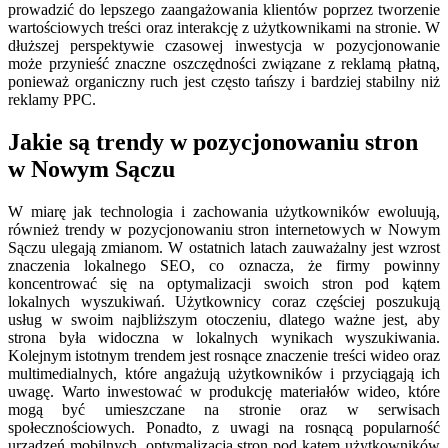
prowadzić do lepszego zaangażowania klientów poprzez tworzenie
wartościowych treści oraz interakcję z użytkownikami na stronie. W
dłuższej perspektywie czasowej inwestycja w pozycjonowanie
może przynieść znaczne oszczędności związane z reklamą płatną,
ponieważ organiczny ruch jest często tańszy i bardziej stabilny niż
reklamy PPC.
Jakie są trendy w pozycjonowaniu stron
w Nowym Sączu
W miarę jak technologia i zachowania użytkowników ewoluują,
również trendy w pozycjonowaniu stron internetowych w Nowym
Sączu ulegają zmianom. W ostatnich latach zauważalny jest wzrost
znaczenia lokalnego SEO, co oznacza, że firmy powinny
koncentrować się na optymalizacji swoich stron pod kątem
lokalnych wyszukiwań. Użytkownicy coraz częściej poszukują
usług w swoim najbliższym otoczeniu, dlatego ważne jest, aby
strona była widoczna w lokalnych wynikach wyszukiwania.
Kolejnym istotnym trendem jest rosnące znaczenie treści wideo oraz
multimedialnych, które angażują użytkowników i przyciągają ich
uwagę. Warto inwestować w produkcję materiałów wideo, które
mogą być umieszczane na stronie oraz w serwisach
społecznościowych. Ponadto, z uwagi na rosnącą popularność
urządzeń mobilnych, optymalizacja stron pod kątem użytkowników