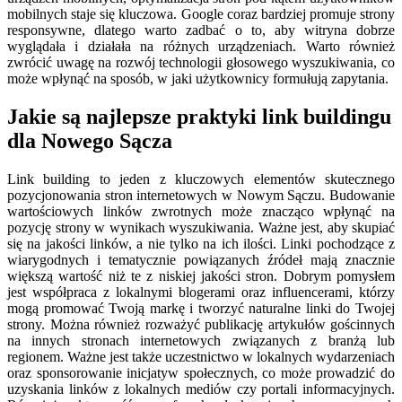
mobilnych staje się kluczowa. Google coraz bardziej promuje strony
responsywne, dlatego warto zadbać o to, aby witryna dobrze
wyglądała i działała na różnych urządzeniach. Warto również
zwrócić uwagę na rozwój technologii głosowego wyszukiwania, co
może wpłynąć na sposób, w jaki użytkownicy formułują zapytania.
Jakie są najlepsze praktyki link buildingu
dla Nowego Sącza
Link building to jeden z kluczowych elementów skutecznego
pozycjonowania stron internetowych w Nowym Sączu. Budowanie
wartościowych linków zwrotnych może znacząco wpłynąć na
pozycję strony w wynikach wyszukiwania. Ważne jest, aby skupiać
się na jakości linków, a nie tylko na ich ilości. Linki pochodzące z
wiarygodnych i tematycznie powiązanych źródeł mają znacznie
większą wartość niż te z niskiej jakości stron. Dobrym pomysłem
jest współpraca z lokalnymi blogerami oraz influencerami, którzy
mogą promować Twoją markę i tworzyć naturalne linki do Twojej
strony. Można również rozważyć publikację artykułów gościnnych
na innych stronach internetowych związanych z branżą lub
regionem. Ważne jest także uczestnictwo w lokalnych wydarzeniach
oraz sponsorowanie inicjatyw społecznych, co może prowadzić do
uzyskania linków z lokalnych mediów czy portali informacyjnych.