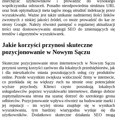
zniechęcać użytkowników i prowadzić do wysokiego
współczynnika odrzuceń. Ponadto nieodpowiednia struktura URL
oraz brak optymalizacji meta tagów mogą utrudnić indeksację przez
wyszukiwarki. Ważne jest także unikanie nadmiernej ilości linków
zwrotnych z niskiej jakości źródeł, co może prowadzić do kar ze
strony Google. Należy również pamiętać o regularnej aktualizacji
treści oraz dostosowywaniu strategii SEO do zmieniających się
trendów i algorytmów wyszukiwarek.
Jakie korzyści przynosi skuteczne
pozycjonowanie w Nowym Sączu
Skuteczne pozycjonowanie stron internetowych w Nowym Sączu
przynosi szereg korzyści zarówno dla lokalnych przedsiębiorstw, jak
i dla mieszkańców miasta poszukujących usług czy produktów
online. Przede wszystkim zwiększa widoczność firmy w internecie,
co przekłada się na większy ruch na stronie oraz potencjalnie
wyższe przychody. Klienci często poszukują lokalnych
usługodawców poprzez wyszukiwarki internetowe, dlatego dobrze
zoptymalizowana strona ma szansę dotrzeć do szerokiego grona
odbiorców. Pozycjonowanie wpływa również na budowanie marki i
jej reputacji – im wyżej strona znajduje się w wynikach
wyszukiwania, tym bardziej wiarygodna wydaje się dla
użytkowników. Dodatkowo skuteczne działania SEO mogą