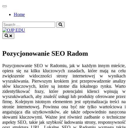
Skip
to
Home
content
Search
for:
OJP EDU
Pozycjonowanie SEO Radom
Pozycjonowanie SEO w Radomiu, jak w każdym innym mieście,
opiera się na kilku kluczowych zasadach, które mają na celu
zwiększenie widoczności strony internetowej w wynikach
wyszukiwania. Pierwszym krokiem jest przeprowadzenie analizy
słów kluczowych, które są istotne dla lokalnego rynku. Warto
zidentyfikować frazy, które potencjalni klienci wpisują w
wyszukiwarkach, aby znaleźć usługi lub produkty oferowane przez
firmę. Kolejnym istotnym elementem jest optymalizacja treści na
stronie internetowej. Powinna ona być nie tylko wartościowa i
angażująca dla użytkowników, ale także odpowiednio nasycona
słowami kluczowymi. Ważne jest również zadbanie o techniczne
aspekty SEO, takie jak szybkość ładowania strony, responsywność
oraz struktura URL. Lokalne SEO w Radomiu wymaga także