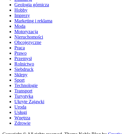
Geologia górnicza
Hobby
Imprezy
Marketing i reklama
Moda
Motoryzacja
Nieruchomości
Obcojęzyczne
Praca
Prawo
Przemysł
Rolnictwo
Siebdruck
Sklepy
Sport
Technologie
Transport
Turystyka
Ukryte Zajawki
Uroda
Usługi
Wnętrza
Zdrowie