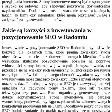
przeglądania internetu. Strony internetowe muszą być responsywne
i szybko się ładować, aby zapewnić pozytywne doświadczenia
użytkowników. Dodatkowo, rośnie znaczenie treści wizualnych,
takich jak filmy czy infografiki, które mogą przyciągać uwagę i
zwiększać zaangażowanie odbiorców.
Jakie są korzyści z inwestowania w
pozycjonowanie SEO w Radomiu
Inwestowanie w pozycjonowanie SEO w Radomiu przynosi wiele
korzyści dla lokalnych firm, które pragną zwiększyć swoją
obecność w internecie oraz dotrzeć do nowych klientów. Przede
wszystkim skuteczne pozycjonowanie pozwala na poprawę
widoczności strony internetowej w wynikach wyszukiwania, co
przekłada się na większy ruch organiczny. Klienci często poszukują
usług i produktów lokalnie, dlatego obecność wysoko w wynikach
wyszukiwania może znacząco zwiększyć liczbę zapytań ofertowych
oraz sprzedaż. Ponadto, inwestycja w SEO jest zazwyczaj bardziej
opłacalna niż tradycyjne formy reklamy, takie jak reklama
telewizyjna czy prasowa. Ruch organiczny generowany przez
dobrze zoptymalizowaną stronę internetową jest bardziej
wartościowy, ponieważ przyciąga użytkowników zainteresowanych
konkretnymi produktami lub usługami. Dodatkowo pozycjonowanie
SEO buduje zaufanie do marki; użytkownicy często postrzegają