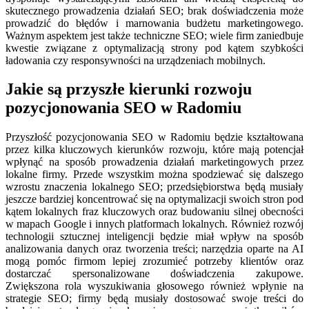
skutecznego prowadzenia działań SEO; brak doświadczenia może
prowadzić do błędów i marnowania budżetu marketingowego.
Ważnym aspektem jest także techniczne SEO; wiele firm zaniedbuje
kwestie związane z optymalizacją strony pod kątem szybkości
ładowania czy responsywności na urządzeniach mobilnych.
Jakie są przyszłe kierunki rozwoju
pozycjonowania SEO w Radomiu
Przyszłość pozycjonowania SEO w Radomiu będzie kształtowana
przez kilka kluczowych kierunków rozwoju, które mają potencjał
wpłynąć na sposób prowadzenia działań marketingowych przez
lokalne firmy. Przede wszystkim można spodziewać się dalszego
wzrostu znaczenia lokalnego SEO; przedsiębiorstwa będą musiały
jeszcze bardziej koncentrować się na optymalizacji swoich stron pod
kątem lokalnych fraz kluczowych oraz budowaniu silnej obecności
w mapach Google i innych platformach lokalnych. Również rozwój
technologii sztucznej inteligencji będzie miał wpływ na sposób
analizowania danych oraz tworzenia treści; narzędzia oparte na AI
mogą pomóc firmom lepiej zrozumieć potrzeby klientów oraz
dostarczać spersonalizowane doświadczenia zakupowe.
Zwiększona rola wyszukiwania głosowego również wpłynie na
strategie SEO; firmy będą musiały dostosować swoje treści do