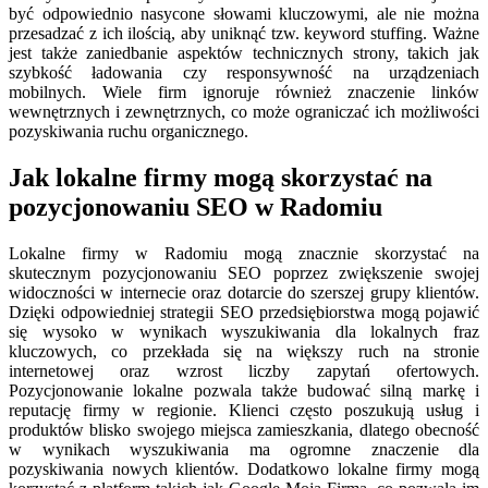
być odpowiednio nasycone słowami kluczowymi, ale nie można
przesadzać z ich ilością, aby uniknąć tzw. keyword stuffing. Ważne
jest także zaniedbanie aspektów technicznych strony, takich jak
szybkość ładowania czy responsywność na urządzeniach
mobilnych. Wiele firm ignoruje również znaczenie linków
wewnętrznych i zewnętrznych, co może ograniczać ich możliwości
pozyskiwania ruchu organicznego.
Jak lokalne firmy mogą skorzystać na
pozycjonowaniu SEO w Radomiu
Lokalne firmy w Radomiu mogą znacznie skorzystać na
skutecznym pozycjonowaniu SEO poprzez zwiększenie swojej
widoczności w internecie oraz dotarcie do szerszej grupy klientów.
Dzięki odpowiedniej strategii SEO przedsiębiorstwa mogą pojawić
się wysoko w wynikach wyszukiwania dla lokalnych fraz
kluczowych, co przekłada się na większy ruch na stronie
internetowej oraz wzrost liczby zapytań ofertowych.
Pozycjonowanie lokalne pozwala także budować silną markę i
reputację firmy w regionie. Klienci często poszukują usług i
produktów blisko swojego miejsca zamieszkania, dlatego obecność
w wynikach wyszukiwania ma ogromne znaczenie dla
pozyskiwania nowych klientów. Dodatkowo lokalne firmy mogą