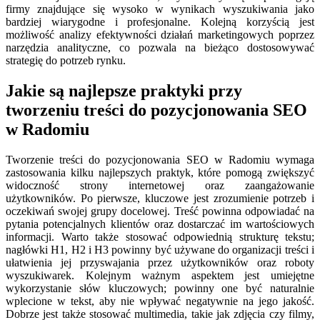
firmy znajdujące się wysoko w wynikach wyszukiwania jako
bardziej wiarygodne i profesjonalne. Kolejną korzyścią jest
możliwość analizy efektywności działań marketingowych poprzez
narzędzia analityczne, co pozwala na bieżąco dostosowywać
strategię do potrzeb rynku.
Jakie są najlepsze praktyki przy
tworzeniu treści do pozycjonowania SEO
w Radomiu
Tworzenie treści do pozycjonowania SEO w Radomiu wymaga
zastosowania kilku najlepszych praktyk, które pomogą zwiększyć
widoczność strony internetowej oraz zaangażowanie
użytkowników. Po pierwsze, kluczowe jest zrozumienie potrzeb i
oczekiwań swojej grupy docelowej. Treść powinna odpowiadać na
pytania potencjalnych klientów oraz dostarczać im wartościowych
informacji. Warto także stosować odpowiednią strukturę tekstu;
nagłówki H1, H2 i H3 powinny być używane do organizacji treści i
ułatwienia jej przyswajania przez użytkowników oraz roboty
wyszukiwarek. Kolejnym ważnym aspektem jest umiejętne
wykorzystanie słów kluczowych; powinny one być naturalnie
wplecione w tekst, aby nie wpływać negatywnie na jego jakość.
Dobrze jest także stosować multimedia, takie jak zdjęcia czy filmy,