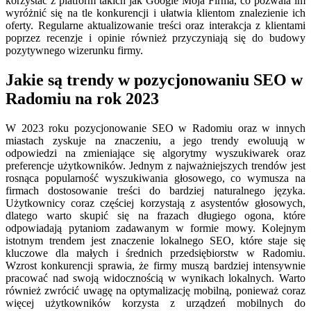
korzystać z platform takich jak Google Moja Firma, co pozwala im
wyróżnić się na tle konkurencji i ułatwia klientom znalezienie ich
oferty. Regularne aktualizowanie treści oraz interakcja z klientami
poprzez recenzje i opinie również przyczyniają się do budowy
pozytywnego wizerunku firmy.
Jakie są trendy w pozycjonowaniu SEO w
Radomiu na rok 2023
W 2023 roku pozycjonowanie SEO w Radomiu oraz w innych
miastach zyskuje na znaczeniu, a jego trendy ewoluują w
odpowiedzi na zmieniające się algorytmy wyszukiwarek oraz
preferencje użytkowników. Jednym z najważniejszych trendów jest
rosnąca popularność wyszukiwania głosowego, co wymusza na
firmach dostosowanie treści do bardziej naturalnego języka.
Użytkownicy coraz częściej korzystają z asystentów głosowych,
dlatego warto skupić się na frazach długiego ogona, które
odpowiadają pytaniom zadawanym w formie mowy. Kolejnym
istotnym trendem jest znaczenie lokalnego SEO, które staje się
kluczowe dla małych i średnich przedsiębiorstw w Radomiu.
Wzrost konkurencji sprawia, że firmy muszą bardziej intensywnie
pracować nad swoją widocznością w wynikach lokalnych. Warto
również zwrócić uwagę na optymalizację mobilną, ponieważ coraz
więcej użytkowników korzysta z urządzeń mobilnych do