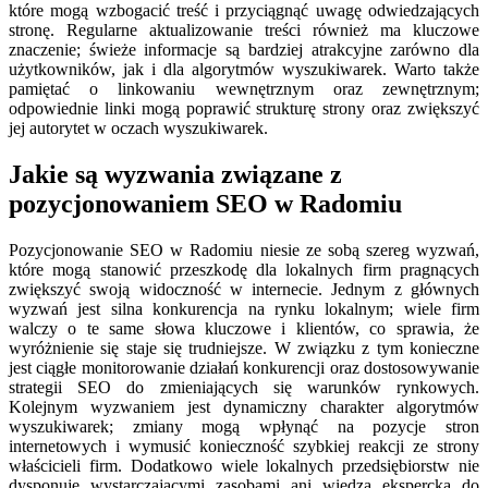
które mogą wzbogacić treść i przyciągnąć uwagę odwiedzających
stronę. Regularne aktualizowanie treści również ma kluczowe
znaczenie; świeże informacje są bardziej atrakcyjne zarówno dla
użytkowników, jak i dla algorytmów wyszukiwarek. Warto także
pamiętać o linkowaniu wewnętrznym oraz zewnętrznym;
odpowiednie linki mogą poprawić strukturę strony oraz zwiększyć
jej autorytet w oczach wyszukiwarek.
Jakie są wyzwania związane z
pozycjonowaniem SEO w Radomiu
Pozycjonowanie SEO w Radomiu niesie ze sobą szereg wyzwań,
które mogą stanowić przeszkodę dla lokalnych firm pragnących
zwiększyć swoją widoczność w internecie. Jednym z głównych
wyzwań jest silna konkurencja na rynku lokalnym; wiele firm
walczy o te same słowa kluczowe i klientów, co sprawia, że
wyróżnienie się staje się trudniejsze. W związku z tym konieczne
jest ciągłe monitorowanie działań konkurencji oraz dostosowywanie
strategii SEO do zmieniających się warunków rynkowych.
Kolejnym wyzwaniem jest dynamiczny charakter algorytmów
wyszukiwarek; zmiany mogą wpłynąć na pozycje stron
internetowych i wymusić konieczność szybkiej reakcji ze strony
właścicieli firm. Dodatkowo wiele lokalnych przedsiębiorstw nie
dysponuje wystarczającymi zasobami ani wiedzą ekspercką do