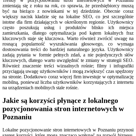
Trendy w pozycjonowaniu stron internetowych w Poznaniu
zmieniają się z roku na rok, co sprawia, że przedsiębiorcy muszą
być na bieżąco z nowinkami w tej dziedzinie. Obecnie coraz
większy nacisk kładzie się na lokalne SEO, co jest szczególnie
istotne dla firm działających w określonym regionie. Użytkownicy
często poszukują usług i produktów blisko ich miejsca
zamieszkania, dlatego optymalizacja pod kątem lokalnych fraz
kluczowych staje się kluczowa. Warto również zwrócić uwagę na
rosnącą popularność wyszukiwania głosowego, co wymaga
dostosowania treści do bardziej naturalnego języka. Użytkownicy
zadają pytania w formie pełnych zdań, a nie pojedynczych słów
kluczowych, dlatego warto uwzględnić te zmiany w strategii SEO.
Również znaczenie treści wizualnych rośnie; filmy i infografiki
przyciągają uwagę użytkowników i mogą zwiększyć czas spędzony
na stronie. Dodatkowo coraz więcej firm inwestuje w optymalizację
mobilną, ponieważ liczba użytkowników korzystających z internetu
na urządzeniach mobilnych stale rośnie.
Jakie są korzyści płynące z lokalnego
pozycjonowania stron internetowych w
Poznaniu
Lokalne pozycjonowanie stron internetowych w Poznaniu przynosi
szereg korzyści, które mogą znacząco wpłynąć na rozwój biznesu.