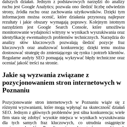
dalszych działań. Jednym z podstawowych narzędzi do analizy
ruchu jest Google Analytics; pozwala ono śledzić liczbę odwiedzin
strony, źródła ruchu oraz zachowania użytkowników. Dzięki tym
informacjom można ocenić, które działania przynoszą najlepsze
rezultaty i jakie obszary wymagają poprawy. Kolejnym istotnym
narzędziem jest Google Search Console, które umożliwia
monitorowanie wydajności witryny w wynikach wyszukiwania oraz
identyfikację ewentualnych problemów technicznych. Narzędzia do
analizy słów kluczowych pozwalają śledzić pozycje fraz
kluczowych oraz analizować konkurencję; dzięki temu można
dostosować strategię do zmieniającego się rynku i potrzeb klientów.
Regularne audyty SEO pomagają wykrywać błędy techniczne oraz
oceniać jakość treści na stronie.
Jakie są wyzwania związane z
pozycjonowaniem stron internetowych w
Poznaniu
Pozycjonowanie stron internetowych w Poznaniu wiąże się z
różnymi wyzwaniami, które mogą wpłynąć na skuteczność działań
SEO. Jednym z głównych problemów jest silna konkurencja; wiele
firm stara się zdobyć wysokie miejsca w wynikach wyszukiwania
dla tych samych fraz kluczowych, co utrudnia osiągnięcie