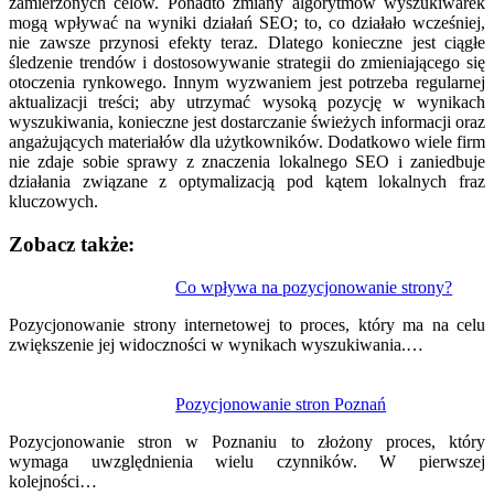
zamierzonych celów. Ponadto zmiany algorytmów wyszukiwarek
mogą wpływać na wyniki działań SEO; to, co działało wcześniej,
nie zawsze przynosi efekty teraz. Dlatego konieczne jest ciągłe
śledzenie trendów i dostosowywanie strategii do zmieniającego się
otoczenia rynkowego. Innym wyzwaniem jest potrzeba regularnej
aktualizacji treści; aby utrzymać wysoką pozycję w wynikach
wyszukiwania, konieczne jest dostarczanie świeżych informacji oraz
angażujących materiałów dla użytkowników. Dodatkowo wiele firm
nie zdaje sobie sprawy z znaczenia lokalnego SEO i zaniedbuje
działania związane z optymalizacją pod kątem lokalnych fraz
kluczowych.
Zobacz także:
Nawigacja
Co wpływa na pozycjonowanie strony?
wpisu
Pozycjonowanie strony internetowej to proces, który ma na celu
zwiększenie jej widoczności w wynikach wyszukiwania.…
Pozycjonowanie stron Poznań
Pozycjonowanie stron w Poznaniu to złożony proces, który
wymaga uwzględnienia wielu czynników. W pierwszej
kolejności…