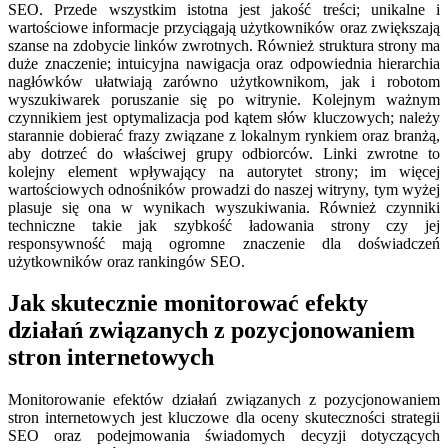
SEO. Przede wszystkim istotna jest jakość treści; unikalne i
wartościowe informacje przyciągają użytkowników oraz zwiększają
szanse na zdobycie linków zwrotnych. Również struktura strony ma
duże znaczenie; intuicyjna nawigacja oraz odpowiednia hierarchia
nagłówków ułatwiają zarówno użytkownikom, jak i robotom
wyszukiwarek poruszanie się po witrynie. Kolejnym ważnym
czynnikiem jest optymalizacja pod kątem słów kluczowych; należy
starannie dobierać frazy związane z lokalnym rynkiem oraz branżą,
aby dotrzeć do właściwej grupy odbiorców. Linki zwrotne to
kolejny element wpływający na autorytet strony; im więcej
wartościowych odnośników prowadzi do naszej witryny, tym wyżej
plasuje się ona w wynikach wyszukiwania. Również czynniki
techniczne takie jak szybkość ładowania strony czy jej
responsywność mają ogromne znaczenie dla doświadczeń
użytkowników oraz rankingów SEO.
Jak skutecznie monitorować efekty
działań związanych z pozycjonowaniem
stron internetowych
Monitorowanie efektów działań związanych z pozycjonowaniem
stron internetowych jest kluczowe dla oceny skuteczności strategii
SEO oraz podejmowania świadomych decyzji dotyczących