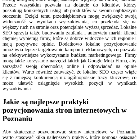
Przede wszystkim pozwala na dotarcie do klientów, którzy
poszukują konkretnych usług lub produktów w swoim najbliższym
otoczeniu. Dzięki temu przedsiębiorstwa mogą zwiększyć swoją
widoczność w wynikach wyszukiwania, co przekłada się na
większy ruch na stronie oraz potencjalnie wyższą sprzedaż. Lokalne
SEO sprzyja także budowaniu zaufania i autorytetu marki; klienci
chętniej wybierają firmy, które są dobrze widoczne w ich regionie i
mają pozytywne opinie. Dodatkowo lokalne pozycjonowanie
umożliwia lepsze targetowanie kampanii reklamowych, co pozwala
na efektywniejsze wykorzystanie budżetu marketingowego. Firmy
mogą także korzystać z narzędzi takich jak Google Moja Firma, aby
zarządzać swoją obecnością online i odpowiadać na opinie
klientów. Warto również zauważyć, że lokalne SEO często wiąże
się z mniejszą konkurencją niż ogólnopolskie frazy kluczowe, co
może ułatwić osiągnięcie wysokich pozycji w wynikach
wyszukiwania.
Jakie są najlepsze praktyki
pozycjonowania stron internetowych w
Poznaniu
Aby skutecznie pozycjonować strony internetowe w Poznaniu,
warto stosować kilka najlepszych praktyk, które pomogą osiągnąć