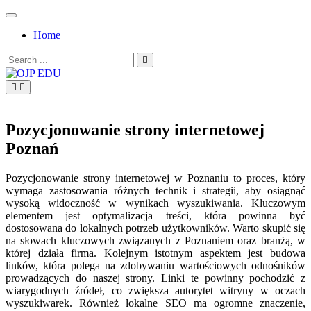
Skip
to
Home
content
Search
for:
OJP EDU
Pozycjonowanie strony internetowej
Poznań
Pozycjonowanie strony internetowej w Poznaniu to proces, który
wymaga zastosowania różnych technik i strategii, aby osiągnąć
wysoką widoczność w wynikach wyszukiwania. Kluczowym
elementem jest optymalizacja treści, która powinna być
dostosowana do lokalnych potrzeb użytkowników. Warto skupić się
na słowach kluczowych związanych z Poznaniem oraz branżą, w
której działa firma. Kolejnym istotnym aspektem jest budowa
linków, która polega na zdobywaniu wartościowych odnośników
prowadzących do naszej strony. Linki te powinny pochodzić z
wiarygodnych źródeł, co zwiększa autorytet witryny w oczach
wyszukiwarek. Również lokalne SEO ma ogromne znaczenie,