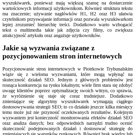
wyszukiwarek, ponieważ mają większą szansę na dostarczenie
wartościowych informacji użytkownikom. Również struktura tekstu
ma znaczenie; używanie nagłówków H1, H2 oraz H3 ułatwia
czytelnikom przyswajanie informacji oraz pozwala wyszukiwarkom
lepiej zrozumieć hierarchię treści. Dodatkowo warto wzbogacić
tekst o multimedia takie jak zdjęcia czy filmy, co zwiększa
atrakcyjność artykułu oraz angażuje użytkowników.
Jakie są wyzwania związane z
pozycjonowaniem stron internetowych
Pozycjonowanie stron internetowych w Piotrkowie Trybunalskim
wiąże się z wieloma wyzwaniami, które mogą wpłynąć na
skuteczność działań SEO. Jednym z głównych problemów jest
rosnąca konkurencja na rynku lokalnym; wiele firm stara się zdobyć
uwagę klientów poprzez optymalizację swoich witryn, co sprawia,
że wyróżnienie się staje się coraz trudniejsze. Dodatkowo
zmieniające się algorytmy wyszukiwarek wymagają ciągłego
dostosowywania strategii SEO; to co działało jeszcze kilka miesięcy
temu może już nie przynosić oczekiwanych rezultatów. Kolejnym
wyzwaniem jest konieczność monitorowania efektów działań SEO
oraz analiza danych; bez odpowiednich narzędzi trudno ocenić
skuteczność podejmowanych działań i dostosować strategię do
zmieniających się warunków rynkowych. Również brak wiedzy lub