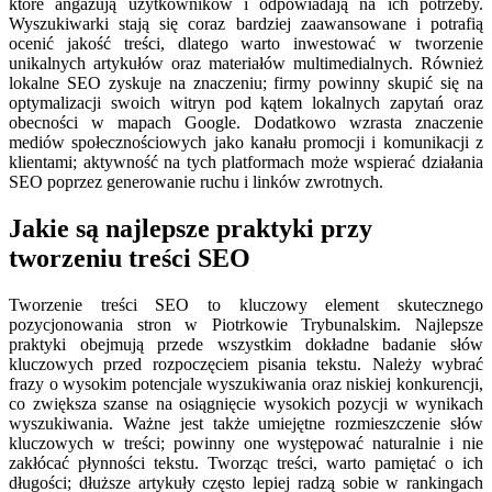
które angażują użytkowników i odpowiadają na ich potrzeby.
Wyszukiwarki stają się coraz bardziej zaawansowane i potrafią
ocenić jakość treści, dlatego warto inwestować w tworzenie
unikalnych artykułów oraz materiałów multimedialnych. Również
lokalne SEO zyskuje na znaczeniu; firmy powinny skupić się na
optymalizacji swoich witryn pod kątem lokalnych zapytań oraz
obecności w mapach Google. Dodatkowo wzrasta znaczenie
mediów społecznościowych jako kanału promocji i komunikacji z
klientami; aktywność na tych platformach może wspierać działania
SEO poprzez generowanie ruchu i linków zwrotnych.
Jakie są najlepsze praktyki przy
tworzeniu treści SEO
Tworzenie treści SEO to kluczowy element skutecznego
pozycjonowania stron w Piotrkowie Trybunalskim. Najlepsze
praktyki obejmują przede wszystkim dokładne badanie słów
kluczowych przed rozpoczęciem pisania tekstu. Należy wybrać
frazy o wysokim potencjale wyszukiwania oraz niskiej konkurencji,
co zwiększa szanse na osiągnięcie wysokich pozycji w wynikach
wyszukiwania. Ważne jest także umiejętne rozmieszczenie słów
kluczowych w treści; powinny one występować naturalnie i nie
zakłócać płynności tekstu. Tworząc treści, warto pamiętać o ich
długości; dłuższe artykuły często lepiej radzą sobie w rankingach