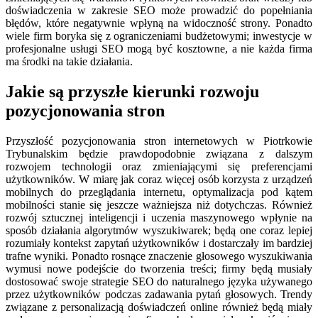
doświadczenia w zakresie SEO może prowadzić do popełniania
błędów, które negatywnie wpłyną na widoczność strony. Ponadto
wiele firm boryka się z ograniczeniami budżetowymi; inwestycje w
profesjonalne usługi SEO mogą być kosztowne, a nie każda firma
ma środki na takie działania.
Jakie są przyszłe kierunki rozwoju
pozycjonowania stron
Przyszłość pozycjonowania stron internetowych w Piotrkowie
Trybunalskim będzie prawdopodobnie związana z dalszym
rozwojem technologii oraz zmieniającymi się preferencjami
użytkowników. W miarę jak coraz więcej osób korzysta z urządzeń
mobilnych do przeglądania internetu, optymalizacja pod kątem
mobilności stanie się jeszcze ważniejsza niż dotychczas. Również
rozwój sztucznej inteligencji i uczenia maszynowego wpłynie na
sposób działania algorytmów wyszukiwarek; będą one coraz lepiej
rozumiały kontekst zapytań użytkowników i dostarczały im bardziej
trafne wyniki. Ponadto rosnące znaczenie głosowego wyszukiwania
wymusi nowe podejście do tworzenia treści; firmy będą musiały
dostosować swoje strategie SEO do naturalnego języka używanego
przez użytkowników podczas zadawania pytań głosowych. Trendy
związane z personalizacją doświadczeń online również będą miały