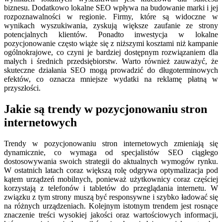
biznesu. Dodatkowo lokalne SEO wpływa na budowanie marki i jej
rozpoznawalności w regionie. Firmy, które są widoczne w
wynikach wyszukiwania, zyskują większe zaufanie ze strony
potencjalnych klientów. Ponadto inwestycja w lokalne
pozycjonowanie często wiąże się z niższymi kosztami niż kampanie
ogólnokrajowe, co czyni je bardziej dostępnym rozwiązaniem dla
małych i średnich przedsiębiorstw. Warto również zauważyć, że
skuteczne działania SEO mogą prowadzić do długoterminowych
efektów, co oznacza mniejsze wydatki na reklamę płatną w
przyszłości.
Jakie są trendy w pozycjonowaniu stron
internetowych
Trendy w pozycjonowaniu stron internetowych zmieniają się
dynamicznie, co wymaga od specjalistów SEO ciągłego
dostosowywania swoich strategii do aktualnych wymogów rynku.
W ostatnich latach coraz większą rolę odgrywa optymalizacja pod
kątem urządzeń mobilnych, ponieważ użytkownicy coraz częściej
korzystają z telefonów i tabletów do przeglądania internetu. W
związku z tym strony muszą być responsywne i szybko ładować się
na różnych urządzeniach. Kolejnym istotnym trendem jest rosnące
znaczenie treści wysokiej jakości oraz wartościowych informacji,