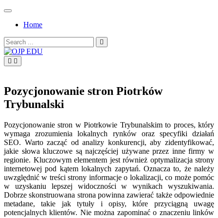
Skip
to
Home
content
Search
for:
OJP EDU
Pozycjonowanie stron Piotrków
Trybunalski
Pozycjonowanie stron w Piotrkowie Trybunalskim to proces, który
wymaga zrozumienia lokalnych rynków oraz specyfiki działań
SEO. Warto zacząć od analizy konkurencji, aby zidentyfikować,
jakie słowa kluczowe są najczęściej używane przez inne firmy w
regionie. Kluczowym elementem jest również optymalizacja strony
internetowej pod kątem lokalnych zapytań. Oznacza to, że należy
uwzględnić w treści strony informacje o lokalizacji, co może pomóc
w uzyskaniu lepszej widoczności w wynikach wyszukiwania.
Dobrze skonstruowana strona powinna zawierać także odpowiednie
metadane, takie jak tytuły i opisy, które przyciągną uwagę
potencjalnych klientów. Nie można zapominać o znaczeniu linków