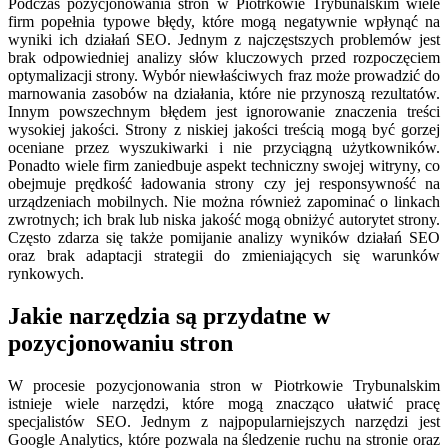
Podczas pozycjonowania stron w Piotrkowie Trybunalskim wiele
firm popełnia typowe błędy, które mogą negatywnie wpłynąć na
wyniki ich działań SEO. Jednym z najczęstszych problemów jest
brak odpowiedniej analizy słów kluczowych przed rozpoczęciem
optymalizacji strony. Wybór niewłaściwych fraz może prowadzić do
marnowania zasobów na działania, które nie przynoszą rezultatów.
Innym powszechnym błędem jest ignorowanie znaczenia treści
wysokiej jakości. Strony z niskiej jakości treścią mogą być gorzej
oceniane przez wyszukiwarki i nie przyciągną użytkowników.
Ponadto wiele firm zaniedbuje aspekt techniczny swojej witryny, co
obejmuje prędkość ładowania strony czy jej responsywność na
urządzeniach mobilnych. Nie można również zapominać o linkach
zwrotnych; ich brak lub niska jakość mogą obniżyć autorytet strony.
Często zdarza się także pomijanie analizy wyników działań SEO
oraz brak adaptacji strategii do zmieniających się warunków
rynkowych.
Jakie narzędzia są przydatne w
pozycjonowaniu stron
W procesie pozycjonowania stron w Piotrkowie Trybunalskim
istnieje wiele narzędzi, które mogą znacząco ułatwić pracę
specjalistów SEO. Jednym z najpopularniejszych narzędzi jest
Google Analytics, które pozwala na śledzenie ruchu na stronie oraz