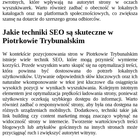
zwrotnych, które wpływają na autorytet strony w oczach
wyszukiwarek. Warto również zadbać o obecność w lokalnych
katalogach oraz na platformach społecznościowych, co zwiększa
szansę na dotarcie do szerszego grona odbiorców.
Jakie techniki SEO są skuteczne w
Piotrkowie Trybunalskim
W kontekście pozycjonowania stron w Piotrkowie Trybunalskim
istnieje wiele technik SEO, które mogą przynieść wymierne
korzyści. Przede wszystkim warto skupić się na optymalizacji treści,
która powinna być dostosowana do potrzeb lokalnych
użytkowników. Używanie odpowiednich słów kluczowych oraz ich
naturalne wkomponowanie w tekst jest kluczowe dla osiągnięcia
wysokich pozycji w wynikach wyszukiwania. Kolejnym istotnym
elementem jest optymalizacja prędkości ładowania strony, ponieważ
użytkownicy oczekują szybkiego dostępu do informacji. Warto
również zadbać o responsywność strony, aby była ona dostępna na
różnych urządzeniach mobilnych. Dodatkowo, techniki takie jak
link building czy content marketing mogą znacząco wpłynąć na
widoczność strony w internecie. Tworzenie wartościowych treści
blogowych lub artykułów gościnnych na innych stronach może
przyciągnąć ruch i zwiększyć autorytet witryny.