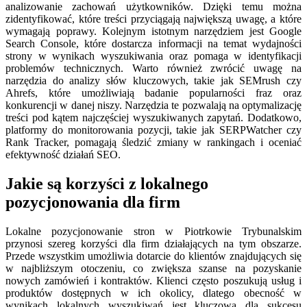
analizowanie zachowań użytkowników. Dzięki temu można
zidentyfikować, które treści przyciągają największą uwagę, a które
wymagają poprawy. Kolejnym istotnym narzędziem jest Google
Search Console, które dostarcza informacji na temat wydajności
strony w wynikach wyszukiwania oraz pomaga w identyfikacji
problemów technicznych. Warto również zwrócić uwagę na
narzędzia do analizy słów kluczowych, takie jak SEMrush czy
Ahrefs, które umożliwiają badanie popularności fraz oraz
konkurencji w danej niszy. Narzędzia te pozwalają na optymalizację
treści pod kątem najczęściej wyszukiwanych zapytań. Dodatkowo,
platformy do monitorowania pozycji, takie jak SERPWatcher czy
Rank Tracker, pomagają śledzić zmiany w rankingach i oceniać
efektywność działań SEO.
Jakie są korzyści z lokalnego
pozycjonowania dla firm
Lokalne pozycjonowanie stron w Piotrkowie Trybunalskim
przynosi szereg korzyści dla firm działających na tym obszarze.
Przede wszystkim umożliwia dotarcie do klientów znajdujących się
w najbliższym otoczeniu, co zwiększa szanse na pozyskanie
nowych zamówień i kontraktów. Klienci często poszukują usług i
produktów dostępnych w ich okolicy, dlatego obecność w
wynikach lokalnych wyszukiwań jest kluczowa dla sukcesu