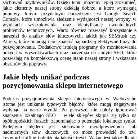
zachowań użytkowników. Dzięki temu możemy lepiej zrozumieć,
jakie elementy naszej strony działają dobrze, a które wymagają
poprawy. Innym przydatnym narzędziem jest Google Search
Console, które umożliwia śledzenie wydajności naszej witryny w
wynikach wyszukiwania oraz identyfikację ewentualnych
problemów technicznych. Warto również rozważyć korzystanie z
narzędzi do analizy słów kluczowych, takich jak SEMrush czy
Ahrefs, które pomogą nam znaleźć najbardziej efektywne frazy do
pozycjonowania. Dodatkowo istnieją programy do monitorowania
pozycji w wyszukiwarkach oraz narzędzia do audytu SEO, które
pozwalają na kompleksową ocenę stanu naszej strony i wskazanie
obszarów do poprawy.
Jakie błędy unikać podczas
pozycjonowania sklepu internetowego
Podczas pozycjonowania sklepu internetowego w Wałbrzychu
istotne jest unikanie typowych błędów, które mogą negatywnie
wpłynąć na nasze wyniki. Po pierwsze, nie należy ignorować
znaczenia lokalnego SEO – wiele sklepów skupia się tylko na
ogólnopolskich frazach, zapominając o potencjale lokalnego rynku.
Kolejnym błędem jest stosowanie nieodpowiednich lub
nadmiernych słów kluczowych, co może prowadzić do tzw.
keyword stuffing i obniżenia jakości treści. Ważne jest także dbanie