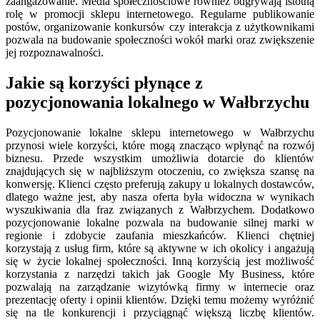
zaangażowanie. Media społecznościowe również odgrywają istotną
rolę w promocji sklepu internetowego. Regularne publikowanie
postów, organizowanie konkursów czy interakcja z użytkownikami
pozwala na budowanie społeczności wokół marki oraz zwiększenie
jej rozpoznawalności.
Jakie są korzyści płynące z
pozycjonowania lokalnego w Wałbrzychu
Pozycjonowanie lokalne sklepu internetowego w Wałbrzychu
przynosi wiele korzyści, które mogą znacząco wpłynąć na rozwój
biznesu. Przede wszystkim umożliwia dotarcie do klientów
znajdujących się w najbliższym otoczeniu, co zwiększa szansę na
konwersję. Klienci często preferują zakupy u lokalnych dostawców,
dlatego ważne jest, aby nasza oferta była widoczna w wynikach
wyszukiwania dla fraz związanych z Wałbrzychem. Dodatkowo
pozycjonowanie lokalne pozwala na budowanie silnej marki w
regionie i zdobycie zaufania mieszkańców. Klienci chętniej
korzystają z usług firm, które są aktywne w ich okolicy i angażują
się w życie lokalnej społeczności. Inną korzyścią jest możliwość
korzystania z narzędzi takich jak Google My Business, które
pozwalają na zarządzanie wizytówką firmy w internecie oraz
prezentację oferty i opinii klientów. Dzięki temu możemy wyróżnić
się na tle konkurencji i przyciągnąć większą liczbę klientów.