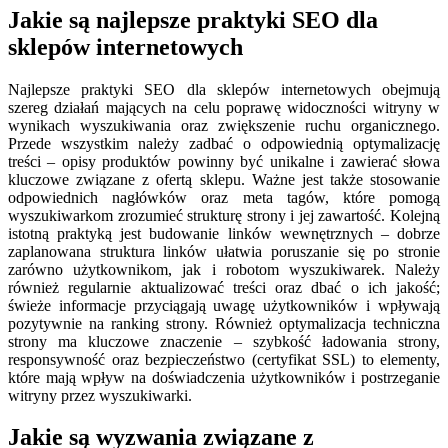
Jakie są najlepsze praktyki SEO dla
sklepów internetowych
Najlepsze praktyki SEO dla sklepów internetowych obejmują
szereg działań mających na celu poprawę widoczności witryny w
wynikach wyszukiwania oraz zwiększenie ruchu organicznego.
Przede wszystkim należy zadbać o odpowiednią optymalizację
treści – opisy produktów powinny być unikalne i zawierać słowa
kluczowe związane z ofertą sklepu. Ważne jest także stosowanie
odpowiednich nagłówków oraz meta tagów, które pomogą
wyszukiwarkom zrozumieć strukturę strony i jej zawartość. Kolejną
istotną praktyką jest budowanie linków wewnętrznych – dobrze
zaplanowana struktura linków ułatwia poruszanie się po stronie
zarówno użytkownikom, jak i robotom wyszukiwarek. Należy
również regularnie aktualizować treści oraz dbać o ich jakość;
świeże informacje przyciągają uwagę użytkowników i wpływają
pozytywnie na ranking strony. Również optymalizacja techniczna
strony ma kluczowe znaczenie – szybkość ładowania strony,
responsywność oraz bezpieczeństwo (certyfikat SSL) to elementy,
które mają wpływ na doświadczenia użytkowników i postrzeganie
witryny przez wyszukiwarki.
Jakie są wyzwania związane z