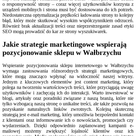
o responsywność strony – coraz więcej użytkowników korzysta z
urządzeń mobilnych i strona musi być dostosowana do ich potrzeb.
Niedostateczna optymalizacja prędkości ładowania strony to kolejny
błąd, który może skutkować wysokim współczynnikiem odrzuceń.
Również brak aktualizacji treści oraz nieprzestrzeganie zasad etyki
SEO mogą prowadzić do kar ze strony wyszukiwarek.
Jakie strategie marketingowe wspierają
pozycjonowanie sklepu w Wałbrzychu
Wspieranie pozycjonowania sklepu internetowego w Wałbrzychu
wymaga zastosowania różnorodnych strategii marketingowych,
które mogą znacząco wpłynąć na widoczność naszej witryny.
Jednym z kluczowych elementów jest content marketing, który
polega na tworzeniu wartościowych treści, które przyciągają uwagę
użytkowników i zachęcają ich do interakcji. Warto inwestować w
blogi, artykuły oraz poradniki związane z naszą branżą, które nie
tylko wzbogacą naszą stronę o unikalne treści, ale także pozwolą na
pozyskanie naturalnych linków zwrotnych. Kolejną skuteczną
strategią jest e-mail marketing, który umożliwia bezpośredni kontakt
z klientami oraz informowanie ich o nowościach, promocjach czy
wydarzeniach. Dzięki odpowiednio zaplanowanej kampanii e-
mailowej możemy zwiększyć lojalność klientów oraz ich