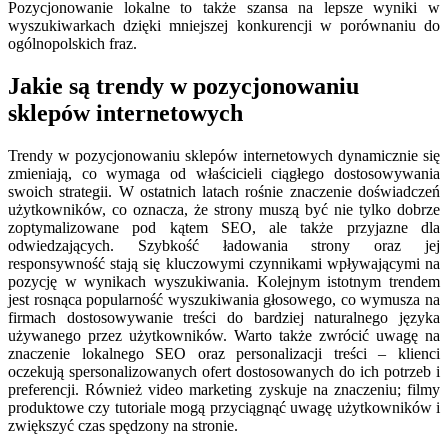
Pozycjonowanie lokalne to także szansa na lepsze wyniki w
wyszukiwarkach dzięki mniejszej konkurencji w porównaniu do
ogólnopolskich fraz.
Jakie są trendy w pozycjonowaniu
sklepów internetowych
Trendy w pozycjonowaniu sklepów internetowych dynamicznie się
zmieniają, co wymaga od właścicieli ciągłego dostosowywania
swoich strategii. W ostatnich latach rośnie znaczenie doświadczeń
użytkowników, co oznacza, że strony muszą być nie tylko dobrze
zoptymalizowane pod kątem SEO, ale także przyjazne dla
odwiedzających. Szybkość ładowania strony oraz jej
responsywność stają się kluczowymi czynnikami wpływającymi na
pozycję w wynikach wyszukiwania. Kolejnym istotnym trendem
jest rosnąca popularność wyszukiwania głosowego, co wymusza na
firmach dostosowywanie treści do bardziej naturalnego języka
używanego przez użytkowników. Warto także zwrócić uwagę na
znaczenie lokalnego SEO oraz personalizacji treści – klienci
oczekują spersonalizowanych ofert dostosowanych do ich potrzeb i
preferencji. Również video marketing zyskuje na znaczeniu; filmy
produktowe czy tutoriale mogą przyciągnąć uwagę użytkowników i
zwiększyć czas spędzony na stronie.