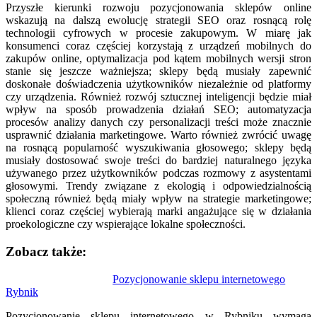
Przyszłe kierunki rozwoju pozycjonowania sklepów online
wskazują na dalszą ewolucję strategii SEO oraz rosnącą rolę
technologii cyfrowych w procesie zakupowym. W miarę jak
konsumenci coraz częściej korzystają z urządzeń mobilnych do
zakupów online, optymalizacja pod kątem mobilnych wersji stron
stanie się jeszcze ważniejsza; sklepy będą musiały zapewnić
doskonałe doświadczenia użytkowników niezależnie od platformy
czy urządzenia. Również rozwój sztucznej inteligencji będzie miał
wpływ na sposób prowadzenia działań SEO; automatyzacja
procesów analizy danych czy personalizacji treści może znacznie
usprawnić działania marketingowe. Warto również zwrócić uwagę
na rosnącą popularność wyszukiwania głosowego; sklepy będą
musiały dostosować swoje treści do bardziej naturalnego języka
używanego przez użytkowników podczas rozmowy z asystentami
głosowymi. Trendy związane z ekologią i odpowiedzialnością
społeczną również będą miały wpływ na strategie marketingowe;
klienci coraz częściej wybierają marki angażujące się w działania
proekologiczne czy wspierające lokalne społeczności.
Zobacz także:
Nawigacja
Pozycjonowanie sklepu internetowego
Rybnik
wpisu
Pozycjonowanie sklepu internetowego w Rybniku wymaga