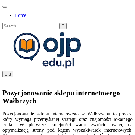
Skip
to
Home
content
Search
for:
OJP EDU
Pozycjonowanie sklepu internetowego
Wałbrzych
Pozycjonowanie sklepu internetowego w Wałbrzychu to proces,
który wymaga przemyślanej strategii oraz znajomości lokalnego
rynku. W pierwszej kolejności warto zwrócić uwagę na
optymalizację strony pod kątem wyszukiwarek internetowych.