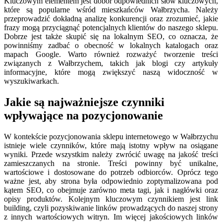
Kluczowym elementem jest dobór odpowiednich słów kluczowych,
które są popularne wśród mieszkańców Wałbrzycha. Należy
przeprowadzić dokładną analizę konkurencji oraz zrozumieć, jakie
frazy mogą przyciągnąć potencjalnych klientów do naszego sklepu.
Dobrze jest także skupić się na lokalnym SEO, co oznacza, że
powinniśmy zadbać o obecność w lokalnych katalogach oraz
mapach Google. Warto również rozważyć tworzenie treści
związanych z Wałbrzychem, takich jak blogi czy artykuły
informacyjne, które mogą zwiększyć naszą widoczność w
wyszukiwarkach.
Jakie są najważniejsze czynniki
wpływające na pozycjonowanie
W kontekście pozycjonowania sklepu internetowego w Wałbrzychu
istnieje wiele czynników, które mają istotny wpływ na osiągane
wyniki. Przede wszystkim należy zwrócić uwagę na jakość treści
zamieszczanych na stronie. Treści powinny być unikalne,
wartościowe i dostosowane do potrzeb odbiorców. Oprócz tego
ważne jest, aby strona była odpowiednio zoptymalizowana pod
kątem SEO, co obejmuje zarówno meta tagi, jak i nagłówki oraz
opisy produktów. Kolejnym kluczowym czynnikiem jest link
building, czyli pozyskiwanie linków prowadzących do naszej strony
z innych wartościowych witryn. Im więcej jakościowych linków