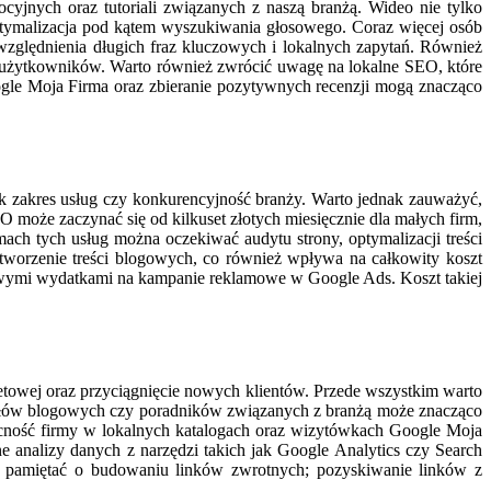
cyjnych oraz tutoriali związanych z naszą branżą. Wideo nie tylko
optymalizacja pod kątem wyszukiwania głosowego. Coraz więcej osób
względnienia długich fraz kluczowych i lokalnych zapytań. Również
m użytkowników. Warto również zwrócić uwagę na lokalne SEO, które
Google Moja Firma oraz zbieranie pozytywnych recenzji mogą znacząco
k zakres usług czy konkurencyjność branży. Warto jednak zauważyć,
może zaczynać się od kilkuset złotych miesięcznie dla małych firm,
ach tych usług można oczekiwać audytu strony, optymalizacji treści
worzenie treści blogowych, co również wpływa na całkowity koszt
tkowymi wydatkami na kampanie reklamowe w Google Ads. Koszt takiej
etowej oraz przyciągnięcie nowych klientów. Przede wszystkim warto
tykułów blogowych czy poradników związanych z branżą może znacząco
obecność firmy w lokalnych katalogach oraz wizytówkach Google Moja
 analizy danych z narzędzi takich jak Google Analytics czy Search
e pamiętać o budowaniu linków zwrotnych; pozyskiwanie linków z