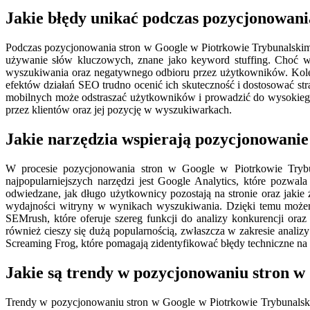
Jakie błędy unikać podczas pozycjonowani
Podczas pozycjonowania stron w Google w Piotrkowie Trybunalski
używanie słów kluczowych, znane jako keyword stuffing. Choć wa
wyszukiwania oraz negatywnego odbioru przez użytkowników. Kolej
efektów działań SEO trudno ocenić ich skuteczność i dostosować str
mobilnych może odstraszać użytkowników i prowadzić do wysokiego w
przez klientów oraz jej pozycję w wyszukiwarkach.
Jakie narzędzia wspierają pozycjonowanie
W procesie pozycjonowania stron w Google w Piotrkowie Trybun
najpopularniejszych narzędzi jest Google Analytics, które pozwal
odwiedzane, jak długo użytkownicy pozostają na stronie oraz jaki
wydajności witryny w wynikach wyszukiwania. Dzięki temu możem
SEMrush, które oferuje szereg funkcji do analizy konkurencji or
również cieszy się dużą popularnością, zwłaszcza w zakresie anali
Screaming Frog, które pomagają zidentyfikować błędy techniczne na 
Jakie są trendy w pozycjonowaniu stron w
Trendy w pozycjonowaniu stron w Google w Piotrkowie Trybunalskim