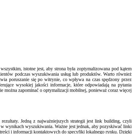
zystkim, istotne jest, aby strona była zoptymalizowana pod kątem
lientów podczas wyszukiwania usług lub produktów. Warto również
twia poruszanie się po witrynie, co wpływa na czas spędzony przez
rujące wysokiej jakości informacje, które odpowiadają na pytania
ie można zapominać o optymalizacji mobilnej, ponieważ coraz więcej
ltaty. Jedną z najważniejszych strategii jest link building, czyli
ję w wynikach wyszukiwania. Ważne jest jednak, aby pozyskiwać linki
treści i informacji kontaktowych do specyfiki lokalnego rynku. Dzięki