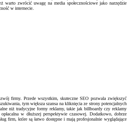
eż warto zwrócić uwagę na media społecznościowe jako narzędzie
ność w internecie.
zwój firmy. Przede wszystkim, skuteczne SEO pozwala zwiększyć
ukiwania, tym większa szansa na kliknięcia ze strony potencjalnych
lne niż tradycyjne formy reklamy, takie jak billboardy czy reklamy
ej opłacalna w dłuższej perspektywie czasowej. Dodatkowo, dobrze
ug firm, które są łatwo dostępne i mają profesjonalnie wyglądające