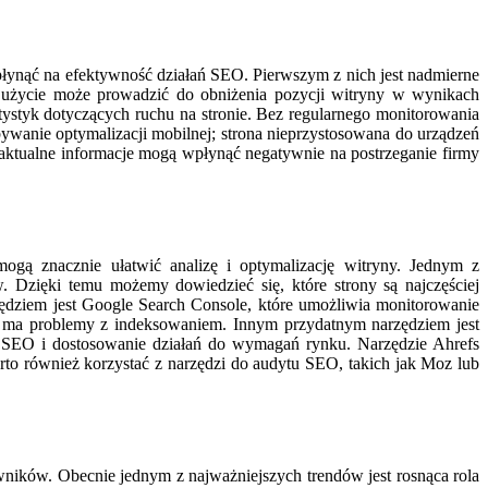
nąć na efektywność działań SEO. Pierwszym z nich jest nadmierne
h użycie może prowadzić do obniżenia pozycji witryny w wynikach
styk dotyczących ruchu na stronie. Bez regularnego monitorowania
bywanie optymalizacji mobilnej; strona nieprzystosowana do urządzeń
eaktualne informacje mogą wpłynąć negatywnie na postrzeganie firmy
gą znacznie ułatwić analizę i optymalizację witryny. Jednym z
w. Dzięki temu możemy dowiedzieć się, które strony są najczęściej
zędziem jest Google Search Console, które umożliwia monitorowanie
 ma problemy z indeksowaniem. Innym przydatnym narzędziem jest
ii SEO i dostosowanie działań do wymagań rynku. Narzędzie Ahrefs
rto również korzystać z narzędzi do audytu SEO, takich jak Moz lub
ników. Obecnie jednym z najważniejszych trendów jest rosnąca rola