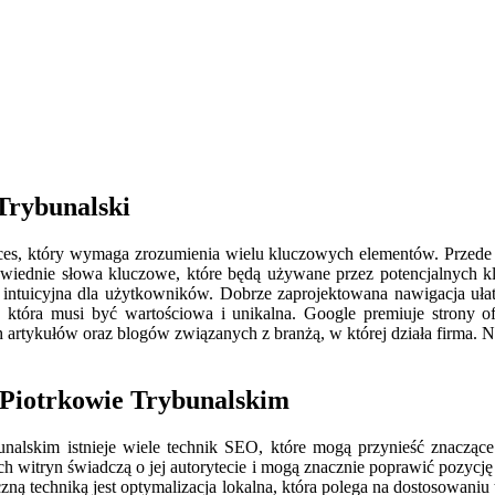
Trybunalski
es, który wymaga zrozumienia wielu kluczowych elementów. Przede ws
owiednie słowa kluczowe, które będą używane przez potencjalnych k
 i intuicyjna dla użytkowników. Dobrze zaprojektowana nawigacja uła
 która musi być wartościowa i unikalna. Google premiuje strony ofe
rtykułów oraz blogów związanych z branżą, w której działa firma. N
w Piotrkowie Trybunalskim
kim istnieje wiele technik SEO, które mogą przynieść znaczące rezu
ch witryn świadczą o jej autorytecie i mogą znacznie poprawić pozyc
zną techniką jest optymalizacja lokalna, która polega na dostosowaniu 