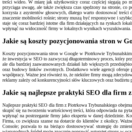
treści wideo. W miarę jak użytkownicy coraz częściej sięgają po 
przyciąga uwagę, ale także zwiększa czas spędzony na stronie, co
korzysta z asystentów głosowych, dlatego warto dostosować treści
znaczenie mobilności rośnie; strony muszą być responsywne i szyb
staje się coraz bardziej istotne dla firm działających na rynkach 
wpłynąć na widoczność firmy w lokalnych wynikach wyszukiwania.
Jakie są koszty pozycjonowania stron w G
Koszty pozycjonowania stron w Google w Piotrkowie Trybunalskim m
że inwestycja w SEO to zazwyczaj długoterminowy proces, który prz
ale dla bardziej zaawansowanych działań lub większych przedsiębio
oraz budowy linków zwrotnych. Dodatkowo wiele agencji oferuje 
współpracy. Ważne jest również to, że niektóre firmy mogą zdecydo
reklamy zależy od konkurencyjności słów kluczowych oraz budżetu 
Jakie są najlepsze praktyki SEO dla firm 
Najlepsze praktyki SEO dla firm z Piotrkowa Trybunalskiego obejmu
skupić się na tworzeniu wartościowej treści, która odpowiada na p
wpłynąć na postrzeganie firmy jako eksperta w danej dziedzinie. K
Firma, co zwiększa szanse na dotarcie do klientów z okolicy. Waż
Console; pozwala to na bieżąco dostosowywać strategię do zmie
wiarygodnych źródeł może znacznie poprawić autorytet strony w oc