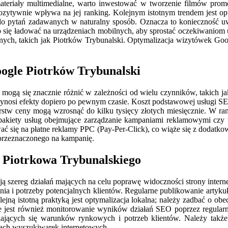
materiały multimedialne, warto inwestować w tworzenie filmów promo
 pozytywnie wpływa na jej ranking. Kolejnym istotnym trendem jest 
 do pytań zadawanych w naturalny sposób. Oznacza to konieczność u
ko się ładować na urządzeniach mobilnych, aby sprostać oczekiwanio
lokalnych, takich jak Piotrków Trybunalski. Optymalizacja wizytówek 
oogle Piotrków Trybunalski
ogą się znacznie różnić w zależności od wielu czynników, takich ja
ynosi efekty dopiero po pewnym czasie. Koszt podstawowej usługi SEO 
rstw ceny mogą wzrosnąć do kilku tysięcy złotych miesięcznie. W ram
pakiety usług obejmujące zarządzanie kampaniami reklamowymi czy t
wać się na płatne reklamy PPC (Pay-Per-Click), co wiąże się z doda
przeznaczonego na kampanię.
z Piotrkowa Trybunalskiego
ją szereg działań mających na celu poprawę widoczności strony intern
ytania i potrzeby potencjalnych klientów. Regularne publikowanie ar
olejną istotną praktyką jest optymalizacja lokalna; należy zadbać o 
ne jest również monitorowanie wyników działań SEO poprzez regularne
niających się warunków rynkowych i potrzeb klientów. Należy takż
zach wyszukiwarek internetowych.