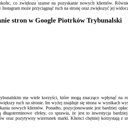
okolic, co zwiększa szanse na pozyskanie nowych klientów. Równi
Instagram może przyciągnąć ruch na stronę oraz zwiększyć jej widocz
nie stron w Google Piotrków Trybunalski
ybunalskim ma wiele korzyści, które mogą znacząco wpłynąć na ro
iększy ruch na stronie. Im wyżej znajduje się strona w wynikach wysz
ania nowych klientów. Ponadto, pozycjonowanie jest bardziej opłaca
 długoterminowe efekty, co sprawia, że jest to inwestycja bardzi
 oraz pozytywny wizerunek marki. Klienci chętniej korzystają z usł