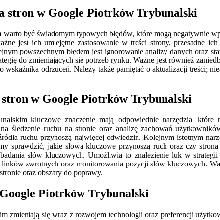
a stron w Google Piotrków Trybunalski
m warto być świadomym typowych błędów, które mogą negatywnie wpły
żne jest ich umiejętne zastosowanie w treści strony, przesadne ic
nym powszechnym błędem jest ignorowanie analizy danych oraz staty
ategię do zmieniających się potrzeb rynku. Ważne jest również zanied
skaźnika odrzuceń. Należy także pamiętać o aktualizacji treści; ni
 stron w Google Piotrków Trybunalski
alskim kluczowe znaczenie mają odpowiednie narzędzia, które mo
a na śledzenie ruchu na stronie oraz analizę zachowań użytkownikó
e źródła ruchu przynoszą najwięcej odwiedzin. Kolejnym istotnym nar
y sprawdzić, jakie słowa kluczowe przynoszą ruch oraz czy strona
az badania słów kluczowych. Umożliwia to znalezienie luk w strateg
zy linków zwrotnych oraz monitorowania pozycji słów kluczowych. Wa
stronie oraz obszary do poprawy.
 Google Piotrków Trybunalski
 zmieniają się wraz z rozwojem technologii oraz preferencji użytkow