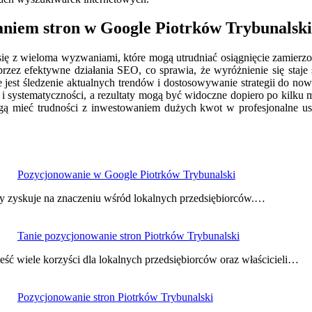
aniem stron w Google Piotrków Trybunalski
ię z wieloma wyzwaniami, które mogą utrudniać osiągnięcie zamierzo
przez efektywne działania SEO, co sprawia, że wyróżnienie się sta
 jest śledzenie aktualnych trendów i dostosowywanie strategii do 
 i systematyczności, a rezultaty mogą być widoczne dopiero po kilku m
mogą mieć trudności z inwestowaniem dużych kwot w profesjonalne u
Pozycjonowanie w Google Piotrków Trybunalski
y zyskuje na znaczeniu wśród lokalnych przedsiębiorców.…
Tanie pozycjonowanie stron Piotrków Trybunalski
ść wiele korzyści dla lokalnych przedsiębiorców oraz właścicieli…
Pozycjonowanie stron Piotrków Trybunalski