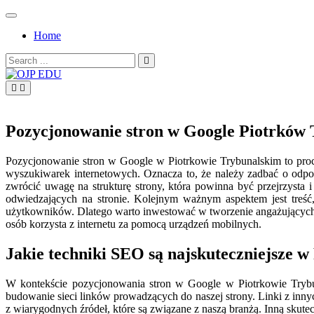
Skip
to
Home
content
Search
for:
OJP EDU
Pozycjonowanie stron w Google Piotrków 
Pozycjonowanie stron w Google w Piotrkowie Trybunalskim to proc
wyszukiwarek internetowych. Oznacza to, że należy zadbać o odp
zwrócić uwagę na strukturę strony, która powinna być przejrzysta
odwiedzających na stronie. Kolejnym ważnym aspektem jest treść,
użytkowników. Dlatego warto inwestować w tworzenie angażujących a
osób korzysta z internetu za pomocą urządzeń mobilnych.
Jakie techniki SEO są najskuteczniejsze 
W kontekście pozycjonowania stron w Google w Piotrkowie Trybunals
budowanie sieci linków prowadzących do naszej strony. Linki z inny
z wiarygodnych źródeł, które są związane z naszą branżą. Inną skutec