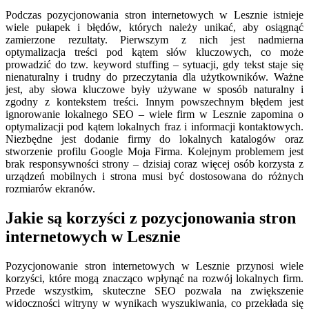
Podczas pozycjonowania stron internetowych w Lesznie istnieje
wiele pułapek i błędów, których należy unikać, aby osiągnąć
zamierzone rezultaty. Pierwszym z nich jest nadmierna
optymalizacja treści pod kątem słów kluczowych, co może
prowadzić do tzw. keyword stuffing – sytuacji, gdy tekst staje się
nienaturalny i trudny do przeczytania dla użytkowników. Ważne
jest, aby słowa kluczowe były używane w sposób naturalny i
zgodny z kontekstem treści. Innym powszechnym błędem jest
ignorowanie lokalnego SEO – wiele firm w Lesznie zapomina o
optymalizacji pod kątem lokalnych fraz i informacji kontaktowych.
Niezbędne jest dodanie firmy do lokalnych katalogów oraz
stworzenie profilu Google Moja Firma. Kolejnym problemem jest
brak responsywności strony – dzisiaj coraz więcej osób korzysta z
urządzeń mobilnych i strona musi być dostosowana do różnych
rozmiarów ekranów.
Jakie są korzyści z pozycjonowania stron
internetowych w Lesznie
Pozycjonowanie stron internetowych w Lesznie przynosi wiele
korzyści, które mogą znacząco wpłynąć na rozwój lokalnych firm.
Przede wszystkim, skuteczne SEO pozwala na zwiększenie
widoczności witryny w wynikach wyszukiwania, co przekłada się