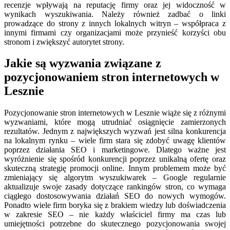
recenzje wpływają na reputację firmy oraz jej widoczność w
wynikach wyszukiwania. Należy również zadbać o linki
prowadzące do strony z innych lokalnych witryn – współpraca z
innymi firmami czy organizacjami może przynieść korzyści obu
stronom i zwiększyć autorytet strony.
Jakie są wyzwania związane z
pozycjonowaniem stron internetowych w
Lesznie
Pozycjonowanie stron internetowych w Lesznie wiąże się z różnymi
wyzwaniami, które mogą utrudniać osiągnięcie zamierzonych
rezultatów. Jednym z największych wyzwań jest silna konkurencja
na lokalnym rynku – wiele firm stara się zdobyć uwagę klientów
poprzez działania SEO i marketingowe. Dlatego ważne jest
wyróżnienie się spośród konkurencji poprzez unikalną ofertę oraz
skuteczną strategię promocji online. Innym problemem może być
zmieniający się algorytm wyszukiwarek – Google regularnie
aktualizuje swoje zasady dotyczące rankingów stron, co wymaga
ciągłego dostosowywania działań SEO do nowych wymogów.
Ponadto wiele firm boryka się z brakiem wiedzy lub doświadczenia
w zakresie SEO – nie każdy właściciel firmy ma czas lub
umiejętności potrzebne do skutecznego pozycjonowania swojej