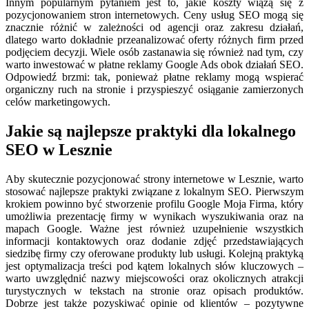
Innym popularnym pytaniem jest to, jakie koszty wiążą się z
pozycjonowaniem stron internetowych. Ceny usług SEO mogą się
znacznie różnić w zależności od agencji oraz zakresu działań,
dlatego warto dokładnie przeanalizować oferty różnych firm przed
podjęciem decyzji. Wiele osób zastanawia się również nad tym, czy
warto inwestować w płatne reklamy Google Ads obok działań SEO.
Odpowiedź brzmi: tak, ponieważ płatne reklamy mogą wspierać
organiczny ruch na stronie i przyspieszyć osiąganie zamierzonych
celów marketingowych.
Jakie są najlepsze praktyki dla lokalnego
SEO w Lesznie
Aby skutecznie pozycjonować strony internetowe w Lesznie, warto
stosować najlepsze praktyki związane z lokalnym SEO. Pierwszym
krokiem powinno być stworzenie profilu Google Moja Firma, który
umożliwia prezentację firmy w wynikach wyszukiwania oraz na
mapach Google. Ważne jest również uzupełnienie wszystkich
informacji kontaktowych oraz dodanie zdjęć przedstawiających
siedzibę firmy czy oferowane produkty lub usługi. Kolejną praktyką
jest optymalizacja treści pod kątem lokalnych słów kluczowych –
warto uwzględnić nazwy miejscowości oraz okolicznych atrakcji
turystycznych w tekstach na stronie oraz opisach produktów.
Dobrze jest także pozyskiwać opinie od klientów – pozytywne