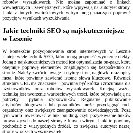
robotów wyszukiwarek. Nie można zapominać o linkach
wewnętrznych i zewnętrznych, które wpływają na autorytet strony.
Linki z innych wartościowych witryn mogą znacząco poprawić
pozycję w wynikach wyszukiwania.
Jakie techniki SEO są najskuteczniejsze
w Lesznie
W kontekście pozycjonowania stron internetowych w Lesznie
istnieje wiele technik SEO, które mogą przynieść wymierne efekty.
Jedną z najskuteczniejszych metod jest optymalizacja on-page, która
obejmuje poprawę elementów znajdujących się bezpośrednio na
stronie. Należy zwrócić uwagę na tytuły stron, nagłówki oraz opisy
meta, które powinny zawierać istotne słowa kluczowe. Również
struktura URL ma znaczenie – powinna być krótka i zrozumiała dla
użytkowników oraz robotów wyszukiwarek. Kolejną ważną
techniką jest tworzenie wartościowych treści, które odpowiadają na
potrzeby i pytania użytkowników. Regularne publikowanie
artykułów blogowych lub poradników może przyciągnąć ruch
organiczny oraz zwiększyć zaangażowanie odwiedzających. Poza
tym warto inwestować w link building, czyli pozyskiwanie linków
prowadzących do naszej strony z innych witryn. Linki te powinny
pochodzić z wiarygodnych źródeł, co zwiększa autorytet naszej
strony w oczach wyszukiwarek.