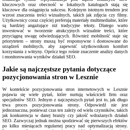
kluczowych oraz obecność w lokalnych katalogach stają się
kluczowe dla osiągnięcia sukcesu. Kolejnym istotnym trendem jest
wzrost znaczenia treści wizualnych, takich jak zdjęcia czy filmy.
Użytkownicy coraz częściej preferują materiały multimedialne, które
są bardziej angażujące niż tradycyjne teksty. Dlatego warto
inwestować w tworzenie atrakcyjnych wizualnie treści, które
przyciągną uwagę odwiedzających. Również mobilność staje się
priorytetem – strony muszą być responsywne i dostosowane do
urządzeń mobilnych, aby zapewnić użytkownikom komfort
korzystania z witryny. Oprócz tego rośnie znaczenie analizy danych
i monitorowania wyników działań SEO.
Jakie są najczęstsze pytania dotyczące
pozycjonowania stron w Lesznie
W kontekście pozycjonowania stron internetowych w Lesznie
pojawia się wiele pytań, które nurtują właścicieli firm oraz
specjalistów SEO. Jednym z najczęstszych pytań jest to, jak długo
trwa proces pozycjonowania strony. Odpowiedź nie jest
jednoznaczna, ponieważ czas ten zależy od wielu czynników, takich
jak konkurencja w danej branży czy jakość wdrażanych działań
SEO. Zazwyczaj jednak można spodziewać się pierwszych efektów
po kilku miesiącach regularnej pracy nad optymalizacją strony.