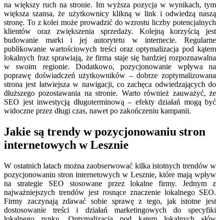
na większy ruch na stronie. Im wyższa pozycja w wynikach, tym
większa szansa, że użytkownicy klikną w link i odwiedzą naszą
stronę. To z kolei może prowadzić do wzrostu liczby potencjalnych
klientów oraz zwiększenia sprzedaży. Kolejną korzyścią jest
budowanie marki i jej autorytetu w internecie. Regularne
publikowanie wartościowych treści oraz optymalizacja pod kątem
lokalnych fraz sprawiają, że firma staje się bardziej rozpoznawalna
w swoim regionie. Dodatkowo, pozycjonowanie wpływa na
poprawę doświadczeń użytkowników – dobrze zoptymalizowana
strona jest łatwiejsza w nawigacji, co zachęca odwiedzających do
dłuższego pozostawania na stronie. Warto również zauważyć, że
SEO jest inwestycją długoterminową – efekty działań mogą być
widoczne przez długi czas, nawet po zakończeniu kampanii.
Jakie są trendy w pozycjonowaniu stron
internetowych w Lesznie
W ostatnich latach można zaobserwować kilka istotnych trendów w
pozycjonowaniu stron internetowych w Lesznie, które mają wpływ
na strategie SEO stosowane przez lokalne firmy. Jednym z
najważniejszych trendów jest rosnące znaczenie lokalnego SEO.
Firmy zaczynają zdawać sobie sprawę z tego, jak istotne jest
dostosowanie treści i działań marketingowych do specyfiki
lokalnego rynku. Optymalizacja pod kątem lokalnych słów