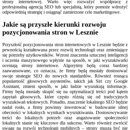
strony internetowej. Warto więc rozważyć współpracę z
profesjonalną agencją SEO lub specjalistą, który pomoże wdrożyć
odpowiednią strategię i osiągnąć zamierzone cele marketingowe.
Jakie są przyszłe kierunki rozwoju
pozycjonowania stron w Lesznie
Przyszłość pozycjonowania stron internetowych w Lesznie będzie z
pewnością kształtowana przez rozwój technologii oraz zmieniające
się potrzeby użytkowników. Wzrost znaczenia sztucznej inteligencji
i uczenia maszynowego wpłynie na sposób, w jaki wyszukiwarki
oceniają strony internetowe. Algorytmy będą coraz bardziej
zaawansowane, co oznacza, że firmy będą musiały dostosować
swoje strategie SEO do nowych standardów. Również rosnąca
popularność głosowych asystentów, takich jak Siri czy Google
Assistant, zmieni sposób, w jaki ludzie wyszukują informacje.
Firmy będą musiały skupić się na optymalizacji treści pod kątem
zapytań głosowych, które często różnią się od tradycyjnych
wyszukiwań tekstowych. Ponadto, znaczenie lokalnego SEO będzie
nadal rosło, a firmy powinny inwestować w budowanie silnej
obecności w lokalnych wynikach wyszukiwania. Dostosowywanie
treści do lokalnych potrzeb oraz angażowanie społeczności
lokalnych stanie się kluczowe dla sukcesu. Warto również zwrócić
uwagę na rozwój technologii mobilnych – strony muszą być nie