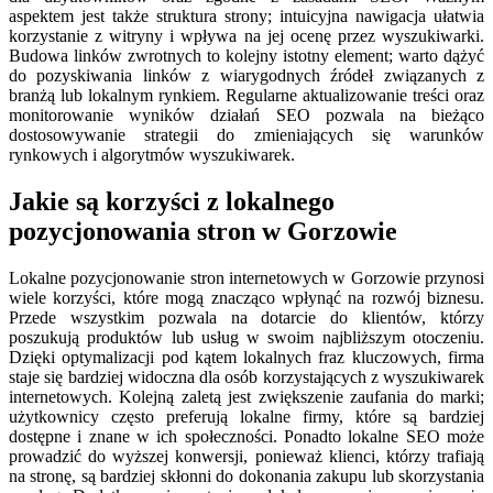
aspektem jest także struktura strony; intuicyjna nawigacja ułatwia
korzystanie z witryny i wpływa na jej ocenę przez wyszukiwarki.
Budowa linków zwrotnych to kolejny istotny element; warto dążyć
do pozyskiwania linków z wiarygodnych źródeł związanych z
branżą lub lokalnym rynkiem. Regularne aktualizowanie treści oraz
monitorowanie wyników działań SEO pozwala na bieżąco
dostosowywanie strategii do zmieniających się warunków
rynkowych i algorytmów wyszukiwarek.
Jakie są korzyści z lokalnego
pozycjonowania stron w Gorzowie
Lokalne pozycjonowanie stron internetowych w Gorzowie przynosi
wiele korzyści, które mogą znacząco wpłynąć na rozwój biznesu.
Przede wszystkim pozwala na dotarcie do klientów, którzy
poszukują produktów lub usług w swoim najbliższym otoczeniu.
Dzięki optymalizacji pod kątem lokalnych fraz kluczowych, firma
staje się bardziej widoczna dla osób korzystających z wyszukiwarek
internetowych. Kolejną zaletą jest zwiększenie zaufania do marki;
użytkownicy często preferują lokalne firmy, które są bardziej
dostępne i znane w ich społeczności. Ponadto lokalne SEO może
prowadzić do wyższej konwersji, ponieważ klienci, którzy trafiają
na stronę, są bardziej skłonni do dokonania zakupu lub skorzystania