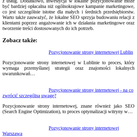
z usług. Dodatkowo, inwestycja w lokalne pozycjonowanie może
być bardziej opłacalna niż ogólnokrajowe kampanie marketingowe,
co jest szczególnie istotne dla małych i średnich przedsiębiorstw.
Warto także zauważyć, że lokalne SEO sprzyja budowaniu relacji z
klientami poprzez angażowanie ich w działania marketingowe oraz
tworzenie treści dostosowanych do ich potrzeb.
Zobacz także:
Nawigacja
Pozycjonowanie strony internetowej Lublin
wpisu
Pozycjonowanie strony internetowej w Lublinie to proces, który
wymaga przemyślanej strategii oraz znajomości lokalnych
uwarunkowań…
Pozycjonowanie strony internetowej - na co
zwrócić szczególną uwagę?
Pozycjonowanie strony internetowej, znane również jako SEO
(Search Engine Optimization), to proces optymalizacji witryny w…
Pozycjonowanie strony internetowej
Warszawa