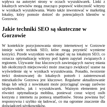
wpływa na autorytet strony w oczach wyszukiwarek. Linki z
lokalnych serwisów mogą znacząco poprawić widoczność witryny
w wynikach wyszukiwania. Warto także inwestować w marketing
lokalny, który pomoże dotrzeć do potencjalnych klientów w
Gorzowie.
Jakie techniki SEO są skuteczne w
Gorzowie
W kontekście pozycjonowania strony internetowej w Gorzowie
istnieje wiele technik SEO, które mogą przynieść wymierne
korzyści. Przede wszystkim warto skupić się na lokalnym SEO, co
oznacza optymalizację witryny pod kątem zapytań związanych z
regionem. Używanie fraz kluczowych zawierających nazwę miasta
lub okolicznych miejscowości może znacząco zwiększyć szanse na
wyświetlenie się w wynikach wyszukiwania. Ponadto, tworzenie
treści dostosowanej do lokalnych potrzeb i zainteresowań
mieszkańców Gorzowa jest kluczowe. Regularne aktualizowanie
bloga lub sekcji z nowinkami może przyciągnąć uwagę zarówno
użytkowników, jak i wyszukiwarek. Ważnym elementem jest
również optymalizacja mobilna, ponieważ coraz więcej osób
korzysta z internetu za pomocą smartfonów. Strona powinna być
responsywna i szybko się ładować, co ma ogromne znaczenie dla
doświadczeń użytkowników.