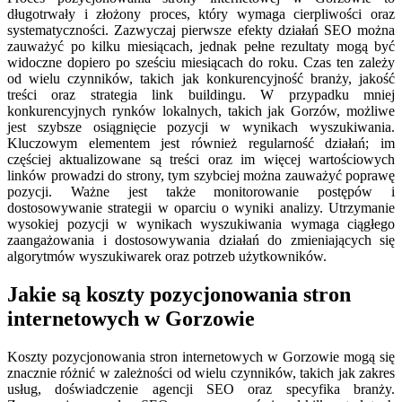
długotrwały i złożony proces, który wymaga cierpliwości oraz
systematyczności. Zazwyczaj pierwsze efekty działań SEO można
zauważyć po kilku miesiącach, jednak pełne rezultaty mogą być
widoczne dopiero po sześciu miesiącach do roku. Czas ten zależy
od wielu czynników, takich jak konkurencyjność branży, jakość
treści oraz strategia link buildingu. W przypadku mniej
konkurencyjnych rynków lokalnych, takich jak Gorzów, możliwe
jest szybsze osiągnięcie pozycji w wynikach wyszukiwania.
Kluczowym elementem jest również regularność działań; im
częściej aktualizowane są treści oraz im więcej wartościowych
linków prowadzi do strony, tym szybciej można zauważyć poprawę
pozycji. Ważne jest także monitorowanie postępów i
dostosowywanie strategii w oparciu o wyniki analizy. Utrzymanie
wysokiej pozycji w wynikach wyszukiwania wymaga ciągłego
zaangażowania i dostosowywania działań do zmieniających się
algorytmów wyszukiwarek oraz potrzeb użytkowników.
Jakie są koszty pozycjonowania stron
internetowych w Gorzowie
Koszty pozycjonowania stron internetowych w Gorzowie mogą się
znacznie różnić w zależności od wielu czynników, takich jak zakres
usług, doświadczenie agencji SEO oraz specyfika branży.