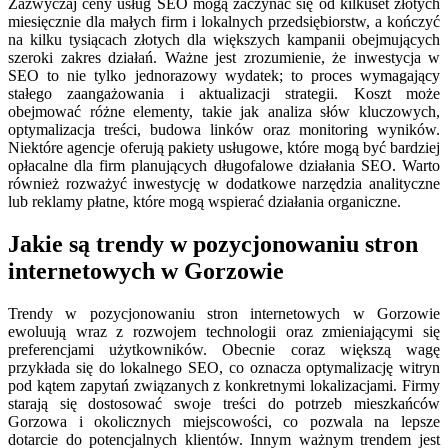
Zazwyczaj ceny usług SEO mogą zaczynać się od kilkuset złotych
miesięcznie dla małych firm i lokalnych przedsiębiorstw, a kończyć
na kilku tysiącach złotych dla większych kampanii obejmujących
szeroki zakres działań. Ważne jest zrozumienie, że inwestycja w
SEO to nie tylko jednorazowy wydatek; to proces wymagający
stałego zaangażowania i aktualizacji strategii. Koszt może
obejmować różne elementy, takie jak analiza słów kluczowych,
optymalizacja treści, budowa linków oraz monitoring wyników.
Niektóre agencje oferują pakiety usługowe, które mogą być bardziej
opłacalne dla firm planujących długofalowe działania SEO. Warto
również rozważyć inwestycję w dodatkowe narzędzia analityczne
lub reklamy płatne, które mogą wspierać działania organiczne.
Jakie są trendy w pozycjonowaniu stron
internetowych w Gorzowie
Trendy w pozycjonowaniu stron internetowych w Gorzowie
ewoluują wraz z rozwojem technologii oraz zmieniającymi się
preferencjami użytkowników. Obecnie coraz większą wagę
przykłada się do lokalnego SEO, co oznacza optymalizację witryn
pod kątem zapytań związanych z konkretnymi lokalizacjami. Firmy
starają się dostosować swoje treści do potrzeb mieszkańców
Gorzowa i okolicznych miejscowości, co pozwala na lepsze
dotarcie do potencjalnych klientów. Innym ważnym trendem jest