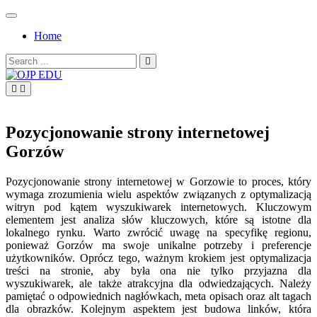
Skip
to
Home
content
Search
for:
OJP EDU
Pozycjonowanie strony internetowej
Gorzów
Pozycjonowanie strony internetowej w Gorzowie to proces, który
wymaga zrozumienia wielu aspektów związanych z optymalizacją
witryn pod kątem wyszukiwarek internetowych. Kluczowym
elementem jest analiza słów kluczowych, które są istotne dla
lokalnego rynku. Warto zwrócić uwagę na specyfikę regionu,
ponieważ Gorzów ma swoje unikalne potrzeby i preferencje
użytkowników. Oprócz tego, ważnym krokiem jest optymalizacja
treści na stronie, aby była ona nie tylko przyjazna dla
wyszukiwarek, ale także atrakcyjna dla odwiedzających. Należy
pamiętać o odpowiednich nagłówkach, meta opisach oraz alt tagach
dla obrazków. Kolejnym aspektem jest budowa linków, która