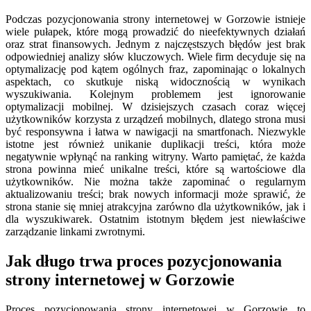
Podczas pozycjonowania strony internetowej w Gorzowie istnieje
wiele pułapek, które mogą prowadzić do nieefektywnych działań
oraz strat finansowych. Jednym z najczęstszych błędów jest brak
odpowiedniej analizy słów kluczowych. Wiele firm decyduje się na
optymalizację pod kątem ogólnych fraz, zapominając o lokalnych
aspektach, co skutkuje niską widocznością w wynikach
wyszukiwania. Kolejnym problemem jest ignorowanie
optymalizacji mobilnej. W dzisiejszych czasach coraz więcej
użytkowników korzysta z urządzeń mobilnych, dlatego strona musi
być responsywna i łatwa w nawigacji na smartfonach. Niezwykle
istotne jest również unikanie duplikacji treści, która może
negatywnie wpłynąć na ranking witryny. Warto pamiętać, że każda
strona powinna mieć unikalne treści, które są wartościowe dla
użytkowników. Nie można także zapominać o regularnym
aktualizowaniu treści; brak nowych informacji może sprawić, że
strona stanie się mniej atrakcyjna zarówno dla użytkowników, jak i
dla wyszukiwarek. Ostatnim istotnym błędem jest niewłaściwe
zarządzanie linkami zwrotnymi.
Jak długo trwa proces pozycjonowania
strony internetowej w Gorzowie
Proces pozycjonowania strony internetowej w Gorzowie to