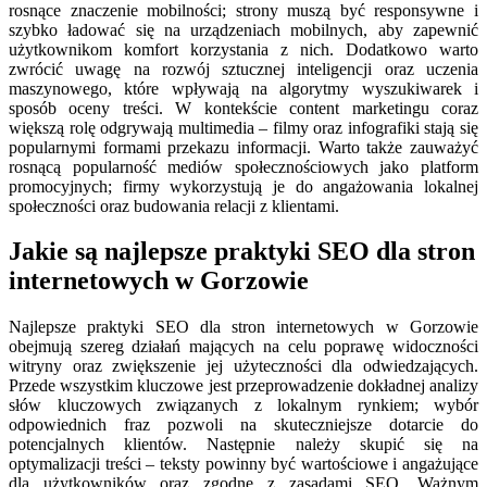
rosnące znaczenie mobilności; strony muszą być responsywne i
szybko ładować się na urządzeniach mobilnych, aby zapewnić
użytkownikom komfort korzystania z nich. Dodatkowo warto
zwrócić uwagę na rozwój sztucznej inteligencji oraz uczenia
maszynowego, które wpływają na algorytmy wyszukiwarek i
sposób oceny treści. W kontekście content marketingu coraz
większą rolę odgrywają multimedia – filmy oraz infografiki stają się
popularnymi formami przekazu informacji. Warto także zauważyć
rosnącą popularność mediów społecznościowych jako platform
promocyjnych; firmy wykorzystują je do angażowania lokalnej
społeczności oraz budowania relacji z klientami.
Jakie są najlepsze praktyki SEO dla stron
internetowych w Gorzowie
Najlepsze praktyki SEO dla stron internetowych w Gorzowie
obejmują szereg działań mających na celu poprawę widoczności
witryny oraz zwiększenie jej użyteczności dla odwiedzających.
Przede wszystkim kluczowe jest przeprowadzenie dokładnej analizy
słów kluczowych związanych z lokalnym rynkiem; wybór
odpowiednich fraz pozwoli na skuteczniejsze dotarcie do
potencjalnych klientów. Następnie należy skupić się na
optymalizacji treści – teksty powinny być wartościowe i angażujące
dla użytkowników oraz zgodne z zasadami SEO. Ważnym