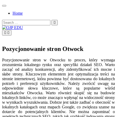
Skip
to
Home
content
Search
for:
OJP EDU
Pozycjonowanie stron Otwock
Pozycjonowanie stron w Otwocku to proces, który wymaga
zrozumienia lokalnego rynku oraz specyfiki działań SEO. Warto
zacząć od analizy konkurencji, aby zidentyfikować ich mocne i
słabe strony. Kluczowym elementem jest optymalizacja treści na
stronie internetowej, która powinna być dostosowana do lokalnych
potrzeb i preferencji użytkowników. Należy zwrócić uwagę na
odpowiednie słowa kluczowe, które są popularne wśród
mieszkańców Otwocka. Warto również skupić się na budowie
lokalnych linków, co może znacząco wpłynąć na widoczność strony
w wynikach wyszukiwania. Dobrze jest także zadbać o obecność w
lokalnych katalogach oraz mapach Google, co zwiększa szanse na
dotarcie do potencjalnych klientów. Nie można zapominać o
aspektach technicznych SEO, takich jak szybkość ładowania strony