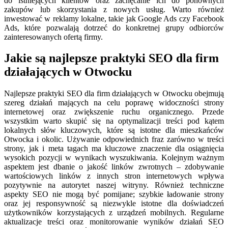
do istniejących klientów oraz zachęcanie ich do ponownych
zakupów lub skorzystania z nowych usług. Warto również
inwestować w reklamy lokalne, takie jak Google Ads czy Facebook
Ads, które pozwalają dotrzeć do konkretnej grupy odbiorców
zainteresowanych ofertą firmy.
Jakie są najlepsze praktyki SEO dla firm
działających w Otwocku
Najlepsze praktyki SEO dla firm działających w Otwocku obejmują
szereg działań mających na celu poprawę widoczności strony
internetowej oraz zwiększenie ruchu organicznego. Przede
wszystkim warto skupić się na optymalizacji treści pod kątem
lokalnych słów kluczowych, które są istotne dla mieszkańców
Otwocka i okolic. Używanie odpowiednich fraz zarówno w treści
strony, jak i meta tagach ma kluczowe znaczenie dla osiągnięcia
wysokich pozycji w wynikach wyszukiwania. Kolejnym ważnym
aspektem jest dbanie o jakość linków zwrotnych – zdobywanie
wartościowych linków z innych stron internetowych wpływa
pozytywnie na autorytet naszej witryny. Również techniczne
aspekty SEO nie mogą być pomijane; szybkie ładowanie strony
oraz jej responsywność są niezwykle istotne dla doświadczeń
użytkowników korzystających z urządzeń mobilnych. Regularne
aktualizacje treści oraz monitorowanie wyników działań SEO