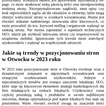
przemyślany. Kolejnym błędem jest ignorowanie optymalizacji on-
page, co może skutkować niską jakością treści oraz nieodpowiednią
strukturą strony. Niezoptymalizowane nagłówki, meta opisy czy
brak odpowiednich tagów alt dla obrazków to elementy, które mogą
obniżyć widoczność strony w wynikach wyszukiwania. Ważne jest
również unikanie nadmiernego stosowania słów kluczowych, co
może prowadzić do tzw. keyword stuffing i negatywnie wpłynąć na
ranking strony. Nie można zapominać o aspektach technicznych
SEO, takich jak szybkość ładowania strony czy responsywność na
urządzenia mobilne. Ignorowanie tych kwestii może zniechęcić
użytkowników i wpłynąć na współczynnik odrzuceń.
Jakie są trendy w pozycjonowaniu stron
w Otwocku w 2023 roku
W 2023 roku pozycjonowanie stron w Otwocku ewoluuje wraz z
dynamicznymi zmianami w algorytmach wyszukiwarek oraz
rosnącymi oczekiwaniami użytkowników. Jednym z
najważniejszych trendów jest rosnąca znaczenie lokalnego SEO,
które staje się kluczowym elementem strategii marketingowych dla
firm działających na rynkach lokalnych. Użytkownicy coraz
częściej poszukują usług i produktów w swoim najbliższym
otoczeniu, dlatego optymalizacja pod kątem lokalnych fraz staje się
priorytetem. Warto również zwrócić uwagę na znaczenie treści