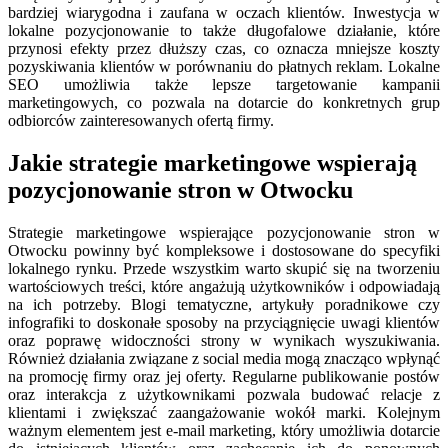
bardziej wiarygodna i zaufana w oczach klientów. Inwestycja w
lokalne pozycjonowanie to także długofalowe działanie, które
przynosi efekty przez dłuższy czas, co oznacza mniejsze koszty
pozyskiwania klientów w porównaniu do płatnych reklam. Lokalne
SEO umożliwia także lepsze targetowanie kampanii
marketingowych, co pozwala na dotarcie do konkretnych grup
odbiorców zainteresowanych ofertą firmy.
Jakie strategie marketingowe wspierają
pozycjonowanie stron w Otwocku
Strategie marketingowe wspierające pozycjonowanie stron w
Otwocku powinny być kompleksowe i dostosowane do specyfiki
lokalnego rynku. Przede wszystkim warto skupić się na tworzeniu
wartościowych treści, które angażują użytkowników i odpowiadają
na ich potrzeby. Blogi tematyczne, artykuły poradnikowe czy
infografiki to doskonałe sposoby na przyciągnięcie uwagi klientów
oraz poprawę widoczności strony w wynikach wyszukiwania.
Również działania związane z social media mogą znacząco wpłynąć
na promocję firmy oraz jej oferty. Regularne publikowanie postów
oraz interakcja z użytkownikami pozwala budować relacje z
klientami i zwiększać zaangażowanie wokół marki. Kolejnym
ważnym elementem jest e-mail marketing, który umożliwia dotarcie