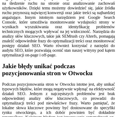
na śledzenie ruchu na stronie oraz analizowanie zachowań
użytkowników. Dzięki temu możemy dowiedzieć się, jakie źródła
ruchu przynoszą najwięcej konwersji oraz jakie treści są najbardziej
angażujące. Innym istotnym narzędziem jest Google Search
Console, które umożliwia monitorowanie wydajności strony w
wynikach wyszukiwania oraz identyfikację problemów
technicznych mogących wpływać na jej widoczność. Narzędzia do
analizy słów kluczowych, takie jak SEMrush czy Ahrefs, pomagają
znaleźć odpowiednie frazy do optymalizacji treści oraz monitorować
postępy działań SEO. Warto również korzystać z narzędzi do
audytu SEO, które pozwalają ocenić stan naszej witryny pod kątem
optymalizacji on-page i off-page.
Jakie błędy unikać podczas
pozycjonowania stron w Otwocku
Podczas pozycjonowania stron w Otwocku istotne jest, aby unikać
typowych błędów, które mogą negatywnie wpłynąć na efektywność
działań SEO. Jednym z najczęstszych problemów jest brak
odpowiedniej analizy słów kluczowych, co prowadzi do
optymalizacji treści pod niewłaściwe frazy. Warto pamiętać, że
lokalne słowa kluczowe powinny być dostosowane do specyfiki
rynku otwockiego, a ich dobór powinien być dokładnie