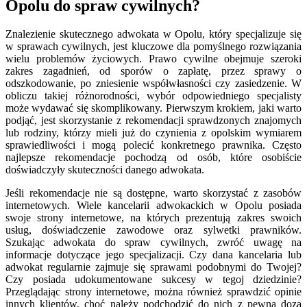
Opolu do spraw cywilnych?
Znalezienie skutecznego adwokata w Opolu, który specjalizuje się
w sprawach cywilnych, jest kluczowe dla pomyślnego rozwiązania
wielu problemów życiowych. Prawo cywilne obejmuje szeroki
zakres zagadnień, od sporów o zapłatę, przez sprawy o
odszkodowanie, po zniesienie współwłasności czy zasiedzenie. W
obliczu takiej różnorodności, wybór odpowiedniego specjalisty
może wydawać się skomplikowany. Pierwszym krokiem, jaki warto
podjąć, jest skorzystanie z rekomendacji sprawdzonych znajomych
lub rodziny, którzy mieli już do czynienia z opolskim wymiarem
sprawiedliwości i mogą polecić konkretnego prawnika. Często
najlepsze rekomendacje pochodzą od osób, które osobiście
doświadczyły skuteczności danego adwokata.
Jeśli rekomendacje nie są dostępne, warto skorzystać z zasobów
internetowych. Wiele kancelarii adwokackich w Opolu posiada
swoje strony internetowe, na których prezentują zakres swoich
usług, doświadczenie zawodowe oraz sylwetki prawników.
Szukając adwokata do spraw cywilnych, zwróć uwagę na
informacje dotyczące jego specjalizacji. Czy dana kancelaria lub
adwokat regularnie zajmuje się sprawami podobnymi do Twojej?
Czy posiada udokumentowane sukcesy w tegoj dziedzinie?
Przeglądając strony internetowe, można również sprawdzić opinie
innych klientów, choć należy podchodzić do nich z pewną dozą