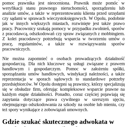
pomoc prawnika jest nieoceniona. Prawnik może pomóc w
weryfikacji stanu prawnego nieruchomości, sporządzeniu lub
analizie umów, a także w reprezentowaniu klienta przed urzędami
czy sądami w sprawach wieczystoksięgowych. W Opolu, podobnie
jak w innych większych miastach, rozwinięte jest także prawo
pracy. Pracownicy szukają pomocy w przypadku zwolnień, sporów
z pracodawcą, odszkodowań czy spraw związanych z mobbingiem.
Z kolei pracodawcy potrzebują wsparcia w tworzeniu umów o
pracę, regulaminów, a także w rozwiązywaniu sporów
pracowniczych.
Nie można zapomnieć o osobach prowadzących działalność
gospodarczą. Dla nich kluczowe są usługi związane z prawem
handlowym i gospodarczym. Pomoc w założeniu spółki,
sporządzaniu umów handlowych, windykacji należności, a także
reprezentacja w sporach sądowych to standardowe potrzeby
przedsiębiorców. W Opolu dostępni są prawnicy, którzy specjalizują
się w obsłudze firm, oferując kompleksowe wsparcie prawne na
każdym etapie działalności. Ponadto, coraz częściej pojawiają się
zapytania dotyczące prawa cywilnego w szerszym ujęciu,
obejmującego odszkodowania za szkody na osobie lub mieniu, czy
też spory wynikające z zobowiązań umownych.
Gdzie szukać skutecznego adwokata w