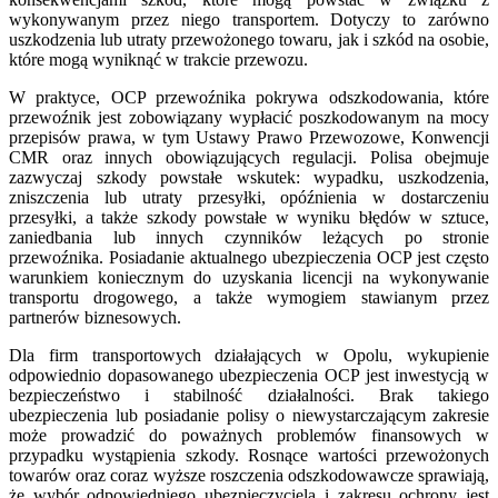
wykonywanym przez niego transportem. Dotyczy to zarówno
uszkodzenia lub utraty przewożonego towaru, jak i szkód na osobie,
które mogą wyniknąć w trakcie przewozu.
W praktyce, OCP przewoźnika pokrywa odszkodowania, które
przewoźnik jest zobowiązany wypłacić poszkodowanym na mocy
przepisów prawa, w tym Ustawy Prawo Przewozowe, Konwencji
CMR oraz innych obowiązujących regulacji. Polisa obejmuje
zazwyczaj szkody powstałe wskutek: wypadku, uszkodzenia,
zniszczenia lub utraty przesyłki, opóźnienia w dostarczeniu
przesyłki, a także szkody powstałe w wyniku błędów w sztuce,
zaniedbania lub innych czynników leżących po stronie
przewoźnika. Posiadanie aktualnego ubezpieczenia OCP jest często
warunkiem koniecznym do uzyskania licencji na wykonywanie
transportu drogowego, a także wymogiem stawianym przez
partnerów biznesowych.
Dla firm transportowych działających w Opolu, wykupienie
odpowiednio dopasowanego ubezpieczenia OCP jest inwestycją w
bezpieczeństwo i stabilność działalności. Brak takiego
ubezpieczenia lub posiadanie polisy o niewystarczającym zakresie
może prowadzić do poważnych problemów finansowych w
przypadku wystąpienia szkody. Rosnące wartości przewożonych
towarów oraz coraz wyższe roszczenia odszkodowawcze sprawiają,
że wybór odpowiedniego ubezpieczyciela i zakresu ochrony jest