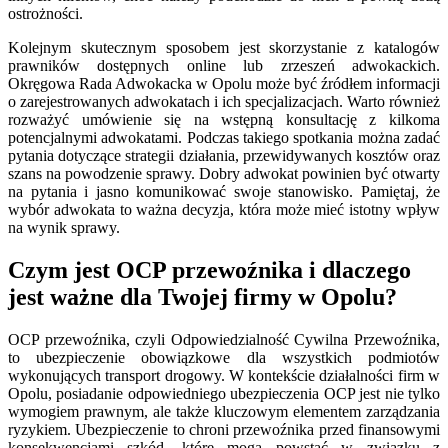
ostrożności.
Kolejnym skutecznym sposobem jest skorzystanie z katalogów
prawników dostępnych online lub zrzeszeń adwokackich.
Okręgowa Rada Adwokacka w Opolu może być źródłem informacji
o zarejestrowanych adwokatach i ich specjalizacjach. Warto również
rozważyć umówienie się na wstępną konsultację z kilkoma
potencjalnymi adwokatami. Podczas takiego spotkania można zadać
pytania dotyczące strategii działania, przewidywanych kosztów oraz
szans na powodzenie sprawy. Dobry adwokat powinien być otwarty
na pytania i jasno komunikować swoje stanowisko. Pamiętaj, że
wybór adwokata to ważna decyzja, która może mieć istotny wpływ
na wynik sprawy.
Czym jest OCP przewoźnika i dlaczego
jest ważne dla Twojej firmy w Opolu?
OCP przewoźnika, czyli Odpowiedzialność Cywilna Przewoźnika,
to ubezpieczenie obowiązkowe dla wszystkich podmiotów
wykonujących transport drogowy. W kontekście działalności firm w
Opolu, posiadanie odpowiedniego ubezpieczenia OCP jest nie tylko
wymogiem prawnym, ale także kluczowym elementem zarządzania
ryzykiem. Ubezpieczenie to chroni przewoźnika przed finansowymi
konsekwencjami szkód, które mogą powstać w związku z