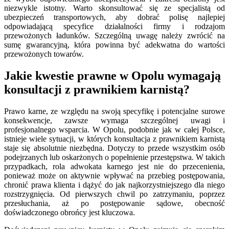
niezwykle istotny. Warto skonsultować się ze specjalistą od
ubezpieczeń transportowych, aby dobrać polisę najlepiej
odpowiadającą specyfice działalności firmy i rodzajom
przewożonych ładunków. Szczególną uwagę należy zwrócić na
sumę gwarancyjną, która powinna być adekwatna do wartości
przewożonych towarów.
Jakie kwestie prawne w Opolu wymagają
konsultacji z prawnikiem karnistą?
Prawo karne, ze względu na swoją specyfikę i potencjalne surowe
konsekwencje, zawsze wymaga szczególnej uwagi i
profesjonalnego wsparcia. W Opolu, podobnie jak w całej Polsce,
istnieje wiele sytuacji, w których konsultacja z prawnikiem karnistą
staje się absolutnie niezbędna. Dotyczy to przede wszystkim osób
podejrzanych lub oskarżonych o popełnienie przestępstwa. W takich
przypadkach, rola adwokata karnego jest nie do przecenienia,
ponieważ może on aktywnie wpływać na przebieg postępowania,
chronić prawa klienta i dążyć do jak najkorzystniejszego dla niego
rozstrzygnięcia. Od pierwszych chwil po zatrzymaniu, poprzez
przesłuchania, aż po postępowanie sądowe, obecność
doświadczonego obrońcy jest kluczowa.