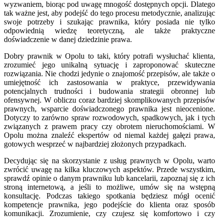
wyzwaniem, biorąc pod uwagę mnogość dostępnych opcji. Dlatego
tak ważne jest, aby podejść do tego procesu metodycznie, analizując
swoje potrzeby i szukając prawnika, który posiada nie tylko
odpowiednią wiedzę teoretyczną, ale także praktyczne
doświadczenie w danej dziedzinie prawa.
Dobry prawnik w Opolu to taki, który potrafi wysłuchać klienta,
zrozumieć jego unikalną sytuację i zaproponować skuteczne
rozwiązania. Nie chodzi jedynie o znajomość przepisów, ale także o
umiejętność ich zastosowania w praktyce, przewidywania
potencjalnych trudności i budowania strategii obronnej lub
ofensywnej. W obliczu coraz bardziej skomplikowanych przepisów
prawnych, wsparcie doświadczonego prawnika jest nieocenione.
Dotyczy to zarówno spraw rozwodowych, spadkowych, jak i tych
związanych z prawem pracy czy obrotem nieruchomościami. W
Opolu można znaleźć ekspertów od niemal każdej gałęzi prawa,
gotowych wesprzeć w najbardziej złożonych przypadkach.
Decydując się na skorzystanie z usług prawnych w Opolu, warto
zwrócić uwagę na kilka kluczowych aspektów. Przede wszystkim,
sprawdź opinie o danym prawniku lub kancelarii, zapoznaj się z ich
stroną internetową, a jeśli to możliwe, umów się na wstępną
konsultację. Podczas takiego spotkania będziesz mógł ocenić
kompetencje prawnika, jego podejście do klienta oraz sposób
komunikacji. Zrozumienie, czy czujesz się komfortowo i czy