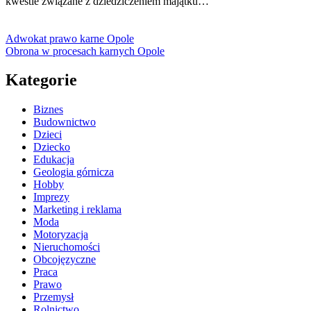
kwestie związane z dziedziczeniem majątku…
Adwokat prawo karne Opole
Obrona w procesach karnych Opole
Kategorie
Biznes
Budownictwo
Dzieci
Dziecko
Edukacja
Geologia górnicza
Hobby
Imprezy
Marketing i reklama
Moda
Motoryzacja
Nieruchomości
Obcojęzyczne
Praca
Prawo
Przemysł
Rolnictwo