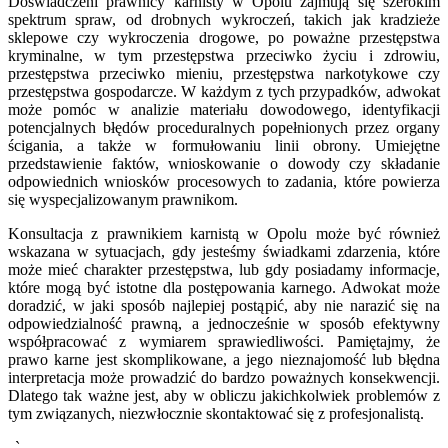
Doświadczeni prawnicy karnisty w Opolu zajmują się szerokim
spektrum spraw, od drobnych wykroczeń, takich jak kradzieże
sklepowe czy wykroczenia drogowe, po poważne przestępstwa
kryminalne, w tym przestępstwa przeciwko życiu i zdrowiu,
przestępstwa przeciwko mieniu, przestępstwa narkotykowe czy
przestępstwa gospodarcze. W każdym z tych przypadków, adwokat
może pomóc w analizie materiału dowodowego, identyfikacji
potencjalnych błędów proceduralnych popełnionych przez organy
ścigania, a także w formułowaniu linii obrony. Umiejętne
przedstawienie faktów, wnioskowanie o dowody czy składanie
odpowiednich wniosków procesowych to zadania, które powierza
się wyspecjalizowanym prawnikom.
Konsultacja z prawnikiem karnistą w Opolu może być również
wskazana w sytuacjach, gdy jesteśmy świadkami zdarzenia, które
może mieć charakter przestępstwa, lub gdy posiadamy informacje,
które mogą być istotne dla postępowania karnego. Adwokat może
doradzić, w jaki sposób najlepiej postąpić, aby nie narazić się na
odpowiedzialność prawną, a jednocześnie w sposób efektywny
współpracować z wymiarem sprawiedliwości. Pamiętajmy, że
prawo karne jest skomplikowane, a jego nieznajomość lub błędna
interpretacja może prowadzić do bardzo poważnych konsekwencji.
Dlatego tak ważne jest, aby w obliczu jakichkolwiek problemów z
tym związanych, niezwłocznie skontaktować się z profesjonalistą.
„`