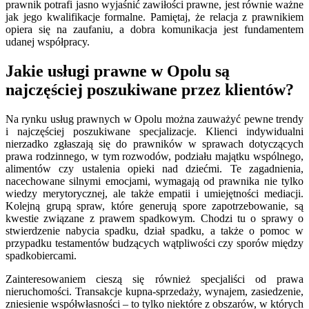
prawnik potrafi jasno wyjaśnić zawiłości prawne, jest równie ważne
jak jego kwalifikacje formalne. Pamiętaj, że relacja z prawnikiem
opiera się na zaufaniu, a dobra komunikacja jest fundamentem
udanej współpracy.
Jakie usługi prawne w Opolu są
najczęściej poszukiwane przez klientów?
Na rynku usług prawnych w Opolu można zauważyć pewne trendy
i najczęściej poszukiwane specjalizacje. Klienci indywidualni
nierzadko zgłaszają się do prawników w sprawach dotyczących
prawa rodzinnego, w tym rozwodów, podziału majątku wspólnego,
alimentów czy ustalenia opieki nad dziećmi. Te zagadnienia,
nacechowane silnymi emocjami, wymagają od prawnika nie tylko
wiedzy merytorycznej, ale także empatii i umiejętności mediacji.
Kolejną grupą spraw, które generują spore zapotrzebowanie, są
kwestie związane z prawem spadkowym. Chodzi tu o sprawy o
stwierdzenie nabycia spadku, dział spadku, a także o pomoc w
przypadku testamentów budzących wątpliwości czy sporów między
spadkobiercami.
Zainteresowaniem cieszą się również specjaliści od prawa
nieruchomości. Transakcje kupna-sprzedaży, wynajem, zasiedzenie,
zniesienie współwłasności – to tylko niektóre z obszarów, w których