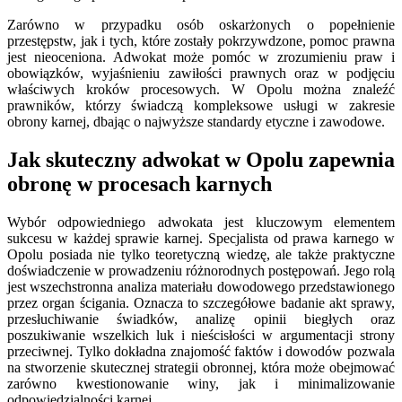
Zarówno w przypadku osób oskarżonych o popełnienie
przestępstw, jak i tych, które zostały pokrzywdzone, pomoc prawna
jest nieoceniona. Adwokat może pomóc w zrozumieniu praw i
obowiązków, wyjaśnieniu zawiłości prawnych oraz w podjęciu
właściwych kroków procesowych. W Opolu można znaleźć
prawników, którzy świadczą kompleksowe usługi w zakresie
obrony karnej, dbając o najwyższe standardy etyczne i zawodowe.
Jak skuteczny adwokat w Opolu zapewnia
obronę w procesach karnych
Wybór odpowiedniego adwokata jest kluczowym elementem
sukcesu w każdej sprawie karnej. Specjalista od prawa karnego w
Opolu posiada nie tylko teoretyczną wiedzę, ale także praktyczne
doświadczenie w prowadzeniu różnorodnych postępowań. Jego rolą
jest wszechstronna analiza materiału dowodowego przedstawionego
przez organ ścigania. Oznacza to szczegółowe badanie akt sprawy,
przesłuchiwanie świadków, analizę opinii biegłych oraz
poszukiwanie wszelkich luk i nieścisłości w argumentacji strony
przeciwnej. Tylko dokładna znajomość faktów i dowodów pozwala
na stworzenie skutecznej strategii obronnej, która może obejmować
zarówno kwestionowanie winy, jak i minimalizowanie
odpowiedzialności karnej.