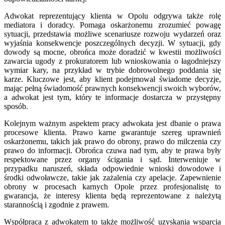
Adwokat reprezentujący klienta w Opolu odgrywa także rolę
mediatora i doradcy. Pomaga oskarżonemu zrozumieć powagę
sytuacji, przedstawia możliwe scenariusze rozwoju wydarzeń oraz
wyjaśnia konsekwencje poszczególnych decyzji. W sytuacji, gdy
dowody są mocne, obrońca może doradzić w kwestii możliwości
zawarcia ugody z prokuratorem lub wnioskowania o łagodniejszy
wymiar kary, na przykład w trybie dobrowolnego poddania się
karze. Kluczowe jest, aby klient podejmował świadome decyzje,
mając pełną świadomość prawnych konsekwencji swoich wyborów,
a adwokat jest tym, który te informacje dostarcza w przystępny
sposób.
Kolejnym ważnym aspektem pracy adwokata jest dbanie o prawa
procesowe klienta. Prawo karne gwarantuje szereg uprawnień
oskarżonemu, takich jak prawo do obrony, prawo do milczenia czy
prawo do informacji. Obrońca czuwa nad tym, aby te prawa były
respektowane przez organy ścigania i sąd. Interweniuje w
przypadku naruszeń, składa odpowiednie wnioski dowodowe i
środki odwoławcze, takie jak zażalenia czy apelacje. Zapewnienie
obrony w procesach karnych Opole przez profesjonalistę to
gwarancja, że interesy klienta będą reprezentowane z należytą
starannością i zgodnie z prawem.
Współpraca z adwokatem to także możliwość uzyskania wsparcia