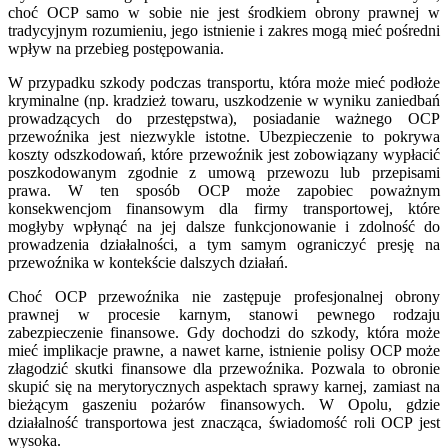
choć OCP samo w sobie nie jest środkiem obrony prawnej w
tradycyjnym rozumieniu, jego istnienie i zakres mogą mieć pośredni
wpływ na przebieg postępowania.
W przypadku szkody podczas transportu, która może mieć podłoże
kryminalne (np. kradzież towaru, uszkodzenie w wyniku zaniedbań
prowadzących do przestępstwa), posiadanie ważnego OCP
przewoźnika jest niezwykle istotne. Ubezpieczenie to pokrywa
koszty odszkodowań, które przewoźnik jest zobowiązany wypłacić
poszkodowanym zgodnie z umową przewozu lub przepisami
prawa. W ten sposób OCP może zapobiec poważnym
konsekwencjom finansowym dla firmy transportowej, które
mogłyby wpłynąć na jej dalsze funkcjonowanie i zdolność do
prowadzenia działalności, a tym samym ograniczyć presję na
przewoźnika w kontekście dalszych działań.
Choć OCP przewoźnika nie zastępuje profesjonalnej obrony
prawnej w procesie karnym, stanowi pewnego rodzaju
zabezpieczenie finansowe. Gdy dochodzi do szkody, która może
mieć implikacje prawne, a nawet karne, istnienie polisy OCP może
złagodzić skutki finansowe dla przewoźnika. Pozwala to obronie
skupić się na merytorycznych aspektach sprawy karnej, zamiast na
bieżącym gaszeniu pożarów finansowych. W Opolu, gdzie
działalność transportowa jest znacząca, świadomość roli OCP jest
wysoka.