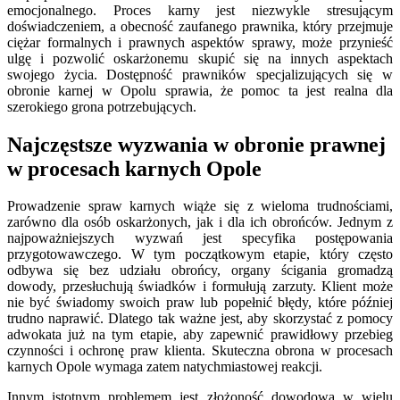
emocjonalnego. Proces karny jest niezwykle stresującym
doświadczeniem, a obecność zaufanego prawnika, który przejmuje
ciężar formalnych i prawnych aspektów sprawy, może przynieść
ulgę i pozwolić oskarżonemu skupić się na innych aspektach
swojego życia. Dostępność prawników specjalizujących się w
obronie karnej w Opolu sprawia, że pomoc ta jest realna dla
szerokiego grona potrzebujących.
Najczęstsze wyzwania w obronie prawnej
w procesach karnych Opole
Prowadzenie spraw karnych wiąże się z wieloma trudnościami,
zarówno dla osób oskarżonych, jak i dla ich obrońców. Jednym z
najpoważniejszych wyzwań jest specyfika postępowania
przygotowawczego. W tym początkowym etapie, który często
odbywa się bez udziału obrońcy, organy ścigania gromadzą
dowody, przesłuchują świadków i formułują zarzuty. Klient może
nie być świadomy swoich praw lub popełnić błędy, które później
trudno naprawić. Dlatego tak ważne jest, aby skorzystać z pomocy
adwokata już na tym etapie, aby zapewnić prawidłowy przebieg
czynności i ochronę praw klienta. Skuteczna obrona w procesach
karnych Opole wymaga zatem natychmiastowej reakcji.
Innym istotnym problemem jest złożoność dowodowa w wielu