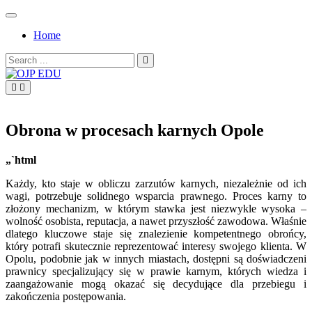
Skip
to
Home
content
Search
for:
OJP EDU
Obrona w procesach karnych Opole
„`html
Każdy, kto staje w obliczu zarzutów karnych, niezależnie od ich
wagi, potrzebuje solidnego wsparcia prawnego. Proces karny to
złożony mechanizm, w którym stawka jest niezwykle wysoka –
wolność osobista, reputacja, a nawet przyszłość zawodowa. Właśnie
dlatego kluczowe staje się znalezienie kompetentnego obrońcy,
który potrafi skutecznie reprezentować interesy swojego klienta. W
Opolu, podobnie jak w innych miastach, dostępni są doświadczeni
prawnicy specjalizujący się w prawie karnym, których wiedza i
zaangażowanie mogą okazać się decydujące dla przebiegu i
zakończenia postępowania.