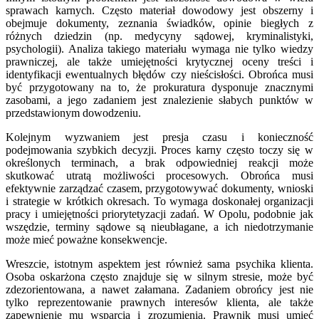
sprawach karnych. Często materiał dowodowy jest obszerny i
obejmuje dokumenty, zeznania świadków, opinie biegłych z
różnych dziedzin (np. medycyny sądowej, kryminalistyki,
psychologii). Analiza takiego materiału wymaga nie tylko wiedzy
prawniczej, ale także umiejętności krytycznej oceny treści i
identyfikacji ewentualnych błędów czy nieścisłości. Obrońca musi
być przygotowany na to, że prokuratura dysponuje znacznymi
zasobami, a jego zadaniem jest znalezienie słabych punktów w
przedstawionym dowodzeniu.
Kolejnym wyzwaniem jest presja czasu i konieczność
podejmowania szybkich decyzji. Proces karny często toczy się w
określonych terminach, a brak odpowiedniej reakcji może
skutkować utratą możliwości procesowych. Obrońca musi
efektywnie zarządzać czasem, przygotowywać dokumenty, wnioski
i strategie w krótkich okresach. To wymaga doskonałej organizacji
pracy i umiejętności priorytetyzacji zadań. W Opolu, podobnie jak
wszędzie, terminy sądowe są nieubłagane, a ich niedotrzymanie
może mieć poważne konsekwencje.
Wreszcie, istotnym aspektem jest również sama psychika klienta.
Osoba oskarżona często znajduje się w silnym stresie, może być
zdezorientowana, a nawet załamana. Zadaniem obrońcy jest nie
tylko reprezentowanie prawnych interesów klienta, ale także
zapewnienie mu wsparcia i zrozumienia. Prawnik musi umieć