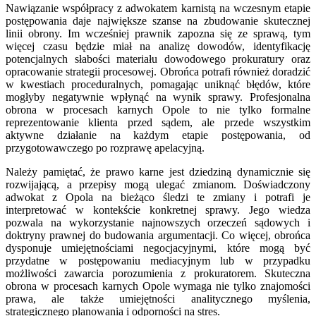
Nawiązanie współpracy z adwokatem karnistą na wczesnym etapie
postępowania daje największe szanse na zbudowanie skutecznej
linii obrony. Im wcześniej prawnik zapozna się ze sprawą, tym
więcej czasu będzie miał na analizę dowodów, identyfikację
potencjalnych słabości materiału dowodowego prokuratury oraz
opracowanie strategii procesowej. Obrońca potrafi również doradzić
w kwestiach proceduralnych, pomagając uniknąć błędów, które
mogłyby negatywnie wpłynąć na wynik sprawy. Profesjonalna
obrona w procesach karnych Opole to nie tylko formalne
reprezentowanie klienta przed sądem, ale przede wszystkim
aktywne działanie na każdym etapie postępowania, od
przygotowawczego po rozprawę apelacyjną.
Należy pamiętać, że prawo karne jest dziedziną dynamicznie się
rozwijającą, a przepisy mogą ulegać zmianom. Doświadczony
adwokat z Opola na bieżąco śledzi te zmiany i potrafi je
interpretować w kontekście konkretnej sprawy. Jego wiedza
pozwala na wykorzystanie najnowszych orzeczeń sądowych i
doktryny prawnej do budowania argumentacji. Co więcej, obrońca
dysponuje umiejętnościami negocjacyjnymi, które mogą być
przydatne w postępowaniu mediacyjnym lub w przypadku
możliwości zawarcia porozumienia z prokuratorem. Skuteczna
obrona w procesach karnych Opole wymaga nie tylko znajomości
prawa, ale także umiejętności analitycznego myślenia,
strategicznego planowania i odporności na stres.