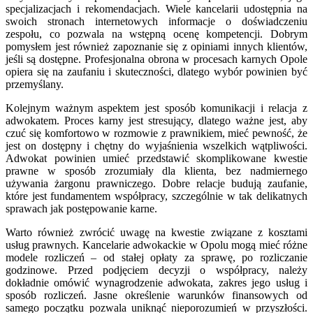
specjalizacjach i rekomendacjach. Wiele kancelarii udostępnia na
swoich stronach internetowych informacje o doświadczeniu
zespołu, co pozwala na wstępną ocenę kompetencji. Dobrym
pomysłem jest również zapoznanie się z opiniami innych klientów,
jeśli są dostępne. Profesjonalna obrona w procesach karnych Opole
opiera się na zaufaniu i skuteczności, dlatego wybór powinien być
przemyślany.
Kolejnym ważnym aspektem jest sposób komunikacji i relacja z
adwokatem. Proces karny jest stresujący, dlatego ważne jest, aby
czuć się komfortowo w rozmowie z prawnikiem, mieć pewność, że
jest on dostępny i chętny do wyjaśnienia wszelkich wątpliwości.
Adwokat powinien umieć przedstawić skomplikowane kwestie
prawne w sposób zrozumiały dla klienta, bez nadmiernego
używania żargonu prawniczego. Dobre relacje budują zaufanie,
które jest fundamentem współpracy, szczególnie w tak delikatnych
sprawach jak postępowanie karne.
Warto również zwrócić uwagę na kwestie związane z kosztami
usług prawnych. Kancelarie adwokackie w Opolu mogą mieć różne
modele rozliczeń – od stałej opłaty za sprawę, po rozliczanie
godzinowe. Przed podjęciem decyzji o współpracy, należy
dokładnie omówić wynagrodzenie adwokata, zakres jego usług i
sposób rozliczeń. Jasne określenie warunków finansowych od
samego początku pozwala uniknąć nieporozumień w przyszłości.