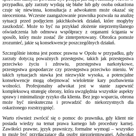
przypadku, gdy zarzuty wydają się błahe lub gdy osoba oskarżona
czuje się niewinna, konsultacja z adwokatem może okazać się
nieoceniona. Wczesne zaangażowanie prawnika pozwala na analizę
sytuacji przed podjęciem jakichkolwiek działań, które mogłyby
zaszkodzić. Może to być na przykład złożenie nieprzemyślanego
oświadczenia lub odmowa współpracy z organami ścigania w
sposób, który może zostać źle zinterpretowany. Obrońca pomoże
zrozumieć, jakie są konsekwencje poszczególnych działań.
Szczególnie istotna jest pomoc prawna w Opolu w przypadku, gdy
zarzuty dotyczą poważnych przestępstw, takich jak przestępstwa
przeciwko życiu i zdrowiu, przestępstwa narkotykowe,
przestępstwa gospodarcze czy przestępstwa przeciwko mieniu. W
takich sytuacjach stawka jest niezwykle wysoka, a potencjalne
konsekwencje mogą obejmować wieloletnie kary pozbawienia
wolności. Profesjonalny adwokat jest w stanie zapewnić
kompleksową strategię obrony, która uwzględnia wszystkie aspekty
sprawy i minimalizuje ryzyko dla klienta. Bez jego wsparcia, obrona
może być nieskuteczna i prowadzić do niekorzystnych dla
oskarżonego rozstrzygnięć.
Warto również zwrócić się o pomoc do prawnika, gdy klient nie
posiada wiedzy na temat prawa karnego lub procedury karnej.
Zawiłości prawne, język prawniczy, formalne wymogi – wszystko
to może być przytłaczające dla osoby niezorientowanej. Adwokat