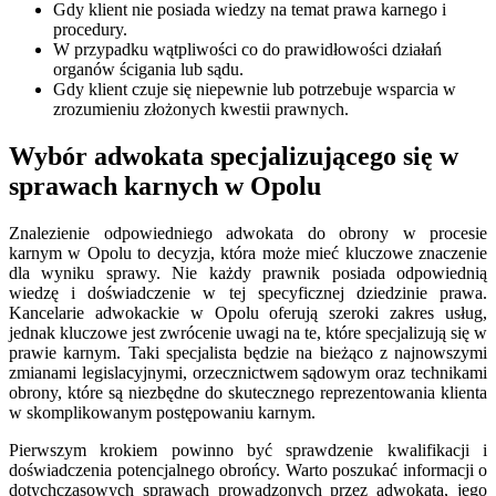
Gdy klient nie posiada wiedzy na temat prawa karnego i
procedury.
W przypadku wątpliwości co do prawidłowości działań
organów ścigania lub sądu.
Gdy klient czuje się niepewnie lub potrzebuje wsparcia w
zrozumieniu złożonych kwestii prawnych.
Wybór adwokata specjalizującego się w
sprawach karnych w Opolu
Znalezienie odpowiedniego adwokata do obrony w procesie
karnym w Opolu to decyzja, która może mieć kluczowe znaczenie
dla wyniku sprawy. Nie każdy prawnik posiada odpowiednią
wiedzę i doświadczenie w tej specyficznej dziedzinie prawa.
Kancelarie adwokackie w Opolu oferują szeroki zakres usług,
jednak kluczowe jest zwrócenie uwagi na te, które specjalizują się w
prawie karnym. Taki specjalista będzie na bieżąco z najnowszymi
zmianami legislacyjnymi, orzecznictwem sądowym oraz technikami
obrony, które są niezbędne do skutecznego reprezentowania klienta
w skomplikowanym postępowaniu karnym.
Pierwszym krokiem powinno być sprawdzenie kwalifikacji i
doświadczenia potencjalnego obrońcy. Warto poszukać informacji o
dotychczasowych sprawach prowadzonych przez adwokata, jego