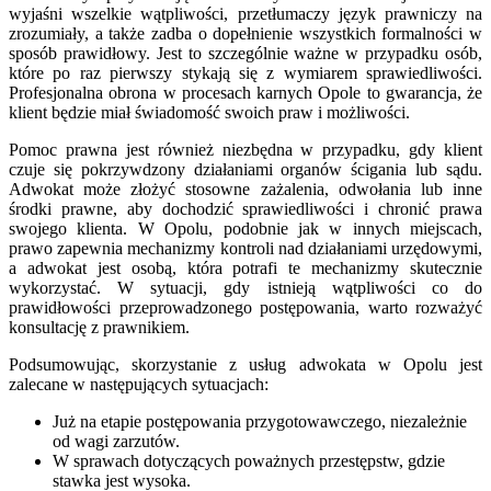
wyjaśni wszelkie wątpliwości, przetłumaczy język prawniczy na
zrozumiały, a także zadba o dopełnienie wszystkich formalności w
sposób prawidłowy. Jest to szczególnie ważne w przypadku osób,
które po raz pierwszy stykają się z wymiarem sprawiedliwości.
Profesjonalna obrona w procesach karnych Opole to gwarancja, że
klient będzie miał świadomość swoich praw i możliwości.
Pomoc prawna jest również niezbędna w przypadku, gdy klient
czuje się pokrzywdzony działaniami organów ścigania lub sądu.
Adwokat może złożyć stosowne zażalenia, odwołania lub inne
środki prawne, aby dochodzić sprawiedliwości i chronić prawa
swojego klienta. W Opolu, podobnie jak w innych miejscach,
prawo zapewnia mechanizmy kontroli nad działaniami urzędowymi,
a adwokat jest osobą, która potrafi te mechanizmy skutecznie
wykorzystać. W sytuacji, gdy istnieją wątpliwości co do
prawidłowości przeprowadzonego postępowania, warto rozważyć
konsultację z prawnikiem.
Podsumowując, skorzystanie z usług adwokata w Opolu jest
zalecane w następujących sytuacjach:
Już na etapie postępowania przygotowawczego, niezależnie
od wagi zarzutów.
W sprawach dotyczących poważnych przestępstw, gdzie
stawka jest wysoka.