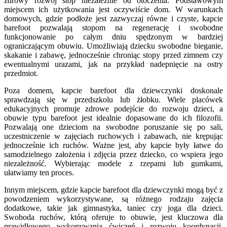
zdrowy rozwój stóp niezależnie od otoczenia. Podstawowym
miejscem ich użytkowania jest oczywiście dom. W warunkach
domowych, gdzie podłoże jest zazwyczaj równe i czyste, kapcie
barefoot pozwalają stopom na regenerację i swobodne
funkcjonowanie po całym dniu spędzonym w bardziej
ograniczającym obuwiu. Umożliwiają dziecku swobodne bieganie,
skakanie i zabawę, jednocześnie chroniąc stopy przed zimnem czy
ewentualnymi urazami, jak na przykład nadepnięcie na ostry
przedmiot.
Poza domem, kapcie barefoot dla dziewczynki doskonale
sprawdzają się w przedszkolu lub żłobku. Wiele placówek
edukacyjnych promuje zdrowe podejście do rozwoju dzieci, a
obuwie typu barefoot jest idealnie dopasowane do ich filozofii.
Pozwalają one dzieciom na swobodne poruszanie się po sali,
uczestniczenie w zajęciach ruchowych i zabawach, nie krępując
jednocześnie ich ruchów. Ważne jest, aby kapcie były łatwe do
samodzielnego założenia i zdjęcia przez dziecko, co wspiera jego
niezależność. Wybierając modele z rzepami lub gumkami,
ułatwiamy ten proces.
Innym miejscem, gdzie kapcie barefoot dla dziewczynki mogą być z
powodzeniem wykorzystywane, są różnego rodzaju zajęcia
dodatkowe, takie jak gimnastyka, taniec czy joga dla dzieci.
Swoboda ruchów, którą oferuje to obuwie, jest kluczowa dla
prawidłowego wykonywania ćwiczeń i rozwoju koordynacji.