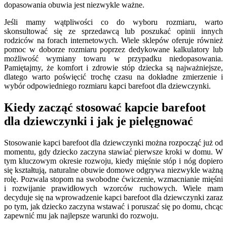
dopasowania obuwia jest niezwykle ważne.
Jeśli mamy wątpliwości co do wyboru rozmiaru, warto
skonsultować się ze sprzedawcą lub poszukać opinii innych
rodziców na forach internetowych. Wiele sklepów oferuje również
pomoc w doborze rozmiaru poprzez dedykowane kalkulatory lub
możliwość wymiany towaru w przypadku niedopasowania.
Pamiętajmy, że komfort i zdrowie stóp dziecka są najważniejsze,
dlatego warto poświęcić trochę czasu na dokładne zmierzenie i
wybór odpowiedniego rozmiaru kapci barefoot dla dziewczynki.
Kiedy zacząć stosować kapcie barefoot
dla dziewczynki i jak je pielęgnować
Stosowanie kapci barefoot dla dziewczynki można rozpocząć już od
momentu, gdy dziecko zaczyna stawiać pierwsze kroki w domu. W
tym kluczowym okresie rozwoju, kiedy mięśnie stóp i nóg dopiero
się kształtują, naturalne obuwie domowe odgrywa niezwykle ważną
rolę. Pozwala stopom na swobodne ćwiczenie, wzmacnianie mięśni
i rozwijanie prawidłowych wzorców ruchowych. Wiele mam
decyduje się na wprowadzenie kapci barefoot dla dziewczynki zaraz
po tym, jak dziecko zaczyna wstawać i poruszać się po domu, chcąc
zapewnić mu jak najlepsze warunki do rozwoju.