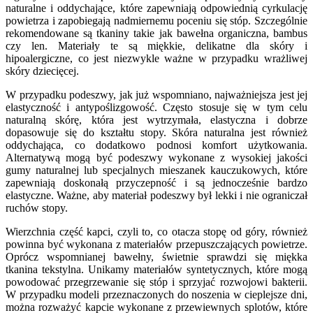
naturalne i oddychające, które zapewniają odpowiednią cyrkulację
powietrza i zapobiegają nadmiernemu poceniu się stóp. Szczególnie
rekomendowane są tkaniny takie jak bawełna organiczna, bambus
czy len. Materiały te są miękkie, delikatne dla skóry i
hipoalergiczne, co jest niezwykle ważne w przypadku wrażliwej
skóry dziecięcej.
W przypadku podeszwy, jak już wspomniano, najważniejsza jest jej
elastyczność i antypoślizgowość. Często stosuje się w tym celu
naturalną skórę, która jest wytrzymała, elastyczna i dobrze
dopasowuje się do kształtu stopy. Skóra naturalna jest również
oddychająca, co dodatkowo podnosi komfort użytkowania.
Alternatywą mogą być podeszwy wykonane z wysokiej jakości
gumy naturalnej lub specjalnych mieszanek kauczukowych, które
zapewniają doskonałą przyczepność i są jednocześnie bardzo
elastyczne. Ważne, aby materiał podeszwy był lekki i nie ograniczał
ruchów stopy.
Wierzchnia część kapci, czyli to, co otacza stopę od góry, również
powinna być wykonana z materiałów przepuszczających powietrze.
Oprócz wspomnianej bawełny, świetnie sprawdzi się miękka
tkanina tekstylna. Unikamy materiałów syntetycznych, które mogą
powodować przegrzewanie się stóp i sprzyjać rozwojowi bakterii.
W przypadku modeli przeznaczonych do noszenia w cieplejsze dni,
można rozważyć kapcie wykonane z przewiewnych splotów, które