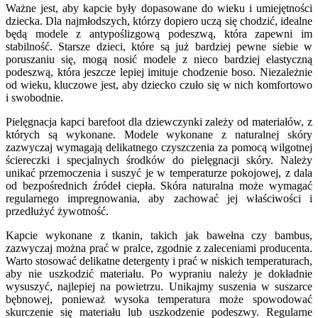
Ważne jest, aby kapcie były dopasowane do wieku i umiejętności
dziecka. Dla najmłodszych, którzy dopiero uczą się chodzić, idealne
będą modele z antypoślizgową podeszwą, która zapewni im
stabilność. Starsze dzieci, które są już bardziej pewne siebie w
poruszaniu się, mogą nosić modele z nieco bardziej elastyczną
podeszwą, która jeszcze lepiej imituje chodzenie boso. Niezależnie
od wieku, kluczowe jest, aby dziecko czuło się w nich komfortowo
i swobodnie.
Pielęgnacja kapci barefoot dla dziewczynki zależy od materiałów, z
których są wykonane. Modele wykonane z naturalnej skóry
zazwyczaj wymagają delikatnego czyszczenia za pomocą wilgotnej
ściereczki i specjalnych środków do pielęgnacji skóry. Należy
unikać przemoczenia i suszyć je w temperaturze pokojowej, z dala
od bezpośrednich źródeł ciepła. Skóra naturalna może wymagać
regularnego impregnowania, aby zachować jej właściwości i
przedłużyć żywotność.
Kapcie wykonane z tkanin, takich jak bawełna czy bambus,
zazwyczaj można prać w pralce, zgodnie z zaleceniami producenta.
Warto stosować delikatne detergenty i prać w niskich temperaturach,
aby nie uszkodzić materiału. Po wypraniu należy je dokładnie
wysuszyć, najlepiej na powietrzu. Unikajmy suszenia w suszarce
bębnowej, ponieważ wysoka temperatura może spowodować
skurczenie się materiału lub uszkodzenie podeszwy. Regularne