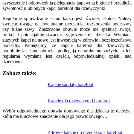
czyszczenie i odpowiednia pielęgnacja zapewnią higienę i przedłużą
żywotność ulubionych kapci barefoot dla dziewczynki.
Regularne sprawdzanie stanu kapci jest również istotne. Należy
zwracać uwagę na ewentualne przetarcia, uszkodzenia podeszwy
czy luźne szwy. Zniszczone obuwie może nie spełniać swojej
funkcji i potencjalnie stwarzać zagrożenie dla dziecka. Wymiana
zużytych kapci na nowe jest inwestycją w zdrowie i bezpieczeństwo
pociechy. Pamiętajmy, że kapcie barefoot dla dziewczynki,
podobnie jak inne obuwie, podlegają naturalnemu zużyciu, a ich
regularna wymiana jest częścią odpowiedzialnej opieki nad
dzieckiem.
Zobacz także:
Nawigacja
Kapcie sandały barefoot
wpisu
Kapcie dla dziewczynki barefoot
Wybór odpowiedniego obuwia domowego dla dziecka to decyzja,
która ma kluczowe znaczenie dla jego prawidłowego…
Zdrowe kapcie do przedszkola barefoot