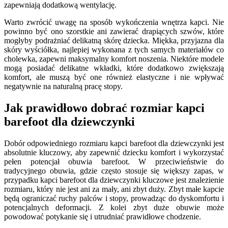
zapewniają dodatkową wentylację.
Warto zwrócić uwagę na sposób wykończenia wnętrza kapci. Nie
powinno być ono szorstkie ani zawierać drapiących szwów, które
mogłyby podrażniać delikatną skórę dziecka. Miękka, przyjazna dla
skóry wyściółka, najlepiej wykonana z tych samych materiałów co
cholewka, zapewni maksymalny komfort noszenia. Niektóre modele
mogą posiadać delikatne wkładki, które dodatkowo zwiększają
komfort, ale muszą być one również elastyczne i nie wpływać
negatywnie na naturalną pracę stopy.
Jak prawidłowo dobrać rozmiar kapci
barefoot dla dziewczynki
Dobór odpowiedniego rozmiaru kapci barefoot dla dziewczynki jest
absolutnie kluczowy, aby zapewnić dziecku komfort i wykorzystać
pełen potencjał obuwia barefoot. W przeciwieństwie do
tradycyjnego obuwia, gdzie często stosuje się większy zapas, w
przypadku kapci barefoot dla dziewczynki kluczowe jest znalezienie
rozmiaru, który nie jest ani za mały, ani zbyt duży. Zbyt małe kapcie
będą ograniczać ruchy palców i stopy, prowadząc do dyskomfortu i
potencjalnych deformacji. Z kolei zbyt duże obuwie może
powodować potykanie się i utrudniać prawidłowe chodzenie.