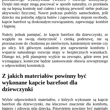
Dzięki nim stopy mogą pracować w sposób naturalny, co przekłada
się na lepszą kontrolę nad ciałem i większą pewność siebie podczas
aktywności fizycznej. Nawet podczas podróży samochodem, jeśli
dziecko ma potrzebę zdjęcia butów i zapewnienia stopom swobody,
kapcie barefoot są doskonałym rozwiązaniem, zapewniając komfort
i higienę.
Należy jednak pamiętać, że kapcie barefoot dla dziewczynki, ze
względu na swoją elastyczność i cienką podeszwę, nie są
przeznaczone do chodzenia po nierównym, kamienistym terenie czy
po ulicy. Ich głównym zadaniem jest zapewnienie komfortu i
wsparcie naturalnego rozwoju stopy w bezpiecznych warunkach.
Dlatego też, jeśli planujemy wyjście na zewnątrz, gdzie teren jest
wymagający, konieczne będzie zastosowanie obuwia zewnętrznego
o odpowiedniej konstrukcji.
Z jakich materiałów powinny być
wykonane kapcie barefoot dla
dziewczynki
Wybór odpowiednich materiałów, z których wykonane są kapcie
barefoot dla dziewczynki, ma kluczowe znaczenie dla komfortu,
higieny i zdrowia stóp dziecka. Priorytetem powinny być materiały