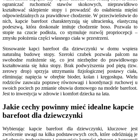
ograniczać ruchomość stawów skokowych, nieprawidłowo
kształtować sklepienie stopy i prowadzić do osłabienia mięśni
odpowiedzialnych za prawidłowe chodzenie. W przeciwieństwie do
nich, kapcie barefoot charakteryzują się ultracienką, elastyczną
podeszwą, która doskonale imituje chodzenie boso. Pozwala to
stopie na czucie podłoża, co stymuluje rozwój propriocepcji –
zmysłu położenia części własnego ciała w przestrzeni.
Stosowanie kapci barefoot dla dziewczynki w domu wspiera
naturalną budowę stopy. Szeroki czubek pozwala palcom na
swobodne rozłożenie się, co jest niezbędne do prawidłowego
kształtowania się łuku stopy. Brak podwyższenia pod piętą (tzw.
zerowy drop) sprzyja utrzymaniu fizjologicznej postawy ciała,
eliminując napięcia w obrębie bioder, kolan i kręgosłupa. Wielu
rodziców zauważa poprawę równowagi i koordynacji ruchowej u
swoich pociech po zmianie obuwia domowego na modele barefoot.
Jest to inwestycja w zdrowie i komfort dziecka na lata.
Jakie cechy powinny mieć idealne kapcie
barefoot dla dziewczynki
Wybierając kapcie barefoot dla dziewczynki, kluczowe jest
zwrócenie uwagi na kilka podstawowych cech, które odróżniają je
od obuwia tradycyjnego i zapewniają korzyści płynące z koncepcji