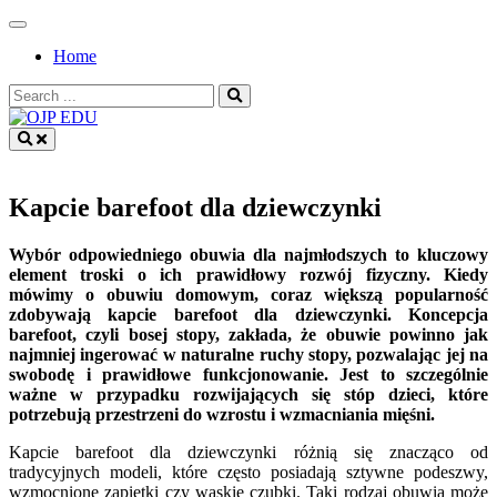
Skip
to
Home
content
Search
for:
OJP EDU
Kapcie barefoot dla dziewczynki
Wybór odpowiedniego obuwia dla najmłodszych to kluczowy
element troski o ich prawidłowy rozwój fizyczny. Kiedy
mówimy o obuwiu domowym, coraz większą popularność
zdobywają kapcie barefoot dla dziewczynki. Koncepcja
barefoot, czyli bosej stopy, zakłada, że obuwie powinno jak
najmniej ingerować w naturalne ruchy stopy, pozwalając jej na
swobodę i prawidłowe funkcjonowanie. Jest to szczególnie
ważne w przypadku rozwijających się stóp dzieci, które
potrzebują przestrzeni do wzrostu i wzmacniania mięśni.
Kapcie barefoot dla dziewczynki różnią się znacząco od
tradycyjnych modeli, które często posiadają sztywne podeszwy,
wzmocnione zapiętki czy wąskie czubki. Taki rodzaj obuwia może