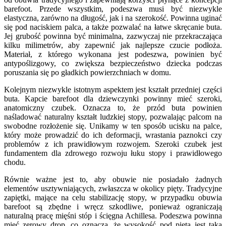
barefoot. Przede wszystkim, podeszwa musi być niezwykle
elastyczna, zarówno na długość, jak i na szerokość. Powinna uginać
się pod naciskiem palca, a także pozwalać na łatwe skręcanie buta.
Jej grubość powinna być minimalna, zazwyczaj nie przekraczająca
kilku milimetrów, aby zapewnić jak najlepsze czucie podłoża.
Materiał, z którego wykonana jest podeszwa, powinien być
antypoślizgowy, co zwiększa bezpieczeństwo dziecka podczas
poruszania się po gładkich powierzchniach w domu.
Kolejnym niezwykle istotnym aspektem jest kształt przedniej części
buta. Kapcie barefoot dla dziewczynki powinny mieć szeroki,
anatomiczny czubek. Oznacza to, że przód buta powinien
naśladować naturalny kształt ludzkiej stopy, pozwalając palcom na
swobodne rozłożenie się. Unikamy w ten sposób ucisku na palce,
który może prowadzić do ich deformacji, wrastania paznokci czy
problemów z ich prawidłowym rozwojem. Szeroki czubek jest
fundamentem dla zdrowego rozwoju łuku stopy i prawidłowego
chodu.
Równie ważne jest to, aby obuwie nie posiadało żadnych
elementów usztywniających, zwłaszcza w okolicy pięty. Tradycyjne
zapiętki, mające na celu stabilizację stopy, w przypadku obuwia
barefoot są zbędne i wręcz szkodliwe, ponieważ ograniczają
naturalną pracę mięśni stóp i ścięgna Achillesa. Podeszwa powinna
mieć zerowy drop, co oznacza, że wysokość pod piętą jest taka