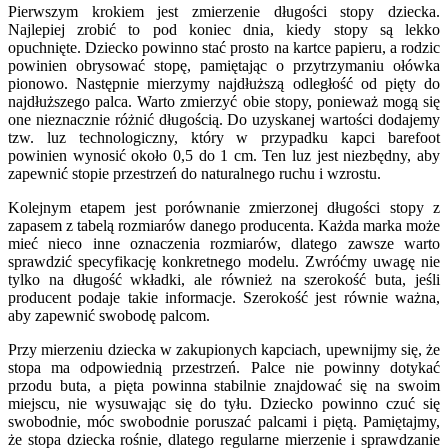
Pierwszym krokiem jest zmierzenie długości stopy dziecka.
Najlepiej zrobić to pod koniec dnia, kiedy stopy są lekko
opuchnięte. Dziecko powinno stać prosto na kartce papieru, a rodzic
powinien obrysować stopę, pamiętając o przytrzymaniu ołówka
pionowo. Następnie mierzymy najdłuższą odległość od pięty do
najdłuższego palca. Warto zmierzyć obie stopy, ponieważ mogą się
one nieznacznie różnić długością. Do uzyskanej wartości dodajemy
tzw. luz technologiczny, który w przypadku kapci barefoot
powinien wynosić około 0,5 do 1 cm. Ten luz jest niezbędny, aby
zapewnić stopie przestrzeń do naturalnego ruchu i wzrostu.
Kolejnym etapem jest porównanie zmierzonej długości stopy z
zapasem z tabelą rozmiarów danego producenta. Każda marka może
mieć nieco inne oznaczenia rozmiarów, dlatego zawsze warto
sprawdzić specyfikację konkretnego modelu. Zwróćmy uwagę nie
tylko na długość wkładki, ale również na szerokość buta, jeśli
producent podaje takie informacje. Szerokość jest równie ważna,
aby zapewnić swobodę palcom.
Przy mierzeniu dziecka w zakupionych kapciach, upewnijmy się, że
stopa ma odpowiednią przestrzeń. Palce nie powinny dotykać
przodu buta, a pięta powinna stabilnie znajdować się na swoim
miejscu, nie wysuwając się do tyłu. Dziecko powinno czuć się
swobodnie, móc swobodnie poruszać palcami i piętą. Pamiętajmy,
że stopa dziecka rośnie, dlatego regularne mierzenie i sprawdzanie