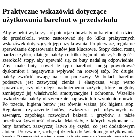
Praktyczne wskazówki dotyczące
użytkowania barefoot w przedszkolu
Aby w pełni wykorzystać potencjał obuwia typu barefoot dla dzieci
do przedszkola, warto zastosować się do kilku praktycznych
wskazówek dotyczących jego użytkowania. Po pierwsze, regularne
sprawdzanie dopasowania butów jest kluczowe. Stopy dzieci rosną
bardzo szybko, dlatego należy co kilka tygodni mierzyć długość i
szerokość stopy, aby upewnić się, że buty nadal są odpowiednie.
Zbyt małe buty, nawet te typu barefoot, mogą powodować
dyskomfort i negatywnie wpływać na rozwój stóp. Po drugie,
należy zwrócić uwagę na stan podeszwy. W butach barefoot
podeszwa jest zazwyczaj cienka i elastyczna, więc warto
sprawdzać, czy nie uległa nadmiernemu zużyciu, które mogłoby
zmniejszyć jej właściwości amortyzacyjne i ochronne. Wszelkie
uszkodzenia należy niezwłocznie naprawić lub wymienić obuwie.
Po trzecie, higiena butów jest równie ważna, jak higiena stóp.
Regularne czyszczenie butów, zwłaszcza tych używanych na
zewnątrz, zapobiega rozwojowi bakterii i grzybów, a także
przedłuża żywotność obuwia. Materiały, z których wykonane są
buty barefoot, zazwyczaj łatwo się czyści, co jest dodatkowym
atutem. Po czwarte, zachęcaj dziecko do świadomego użytkowania