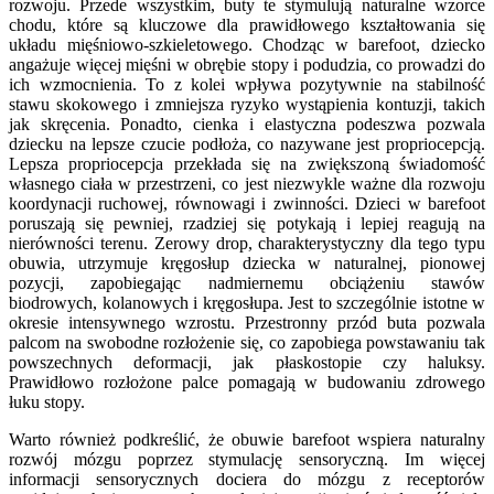
rozwoju. Przede wszystkim, buty te stymulują naturalne wzorce
chodu, które są kluczowe dla prawidłowego kształtowania się
układu mięśniowo-szkieletowego. Chodząc w barefoot, dziecko
angażuje więcej mięśni w obrębie stopy i podudzia, co prowadzi do
ich wzmocnienia. To z kolei wpływa pozytywnie na stabilność
stawu skokowego i zmniejsza ryzyko wystąpienia kontuzji, takich
jak skręcenia. Ponadto, cienka i elastyczna podeszwa pozwala
dziecku na lepsze czucie podłoża, co nazywane jest propriocepcją.
Lepsza propriocepcja przekłada się na zwiększoną świadomość
własnego ciała w przestrzeni, co jest niezwykle ważne dla rozwoju
koordynacji ruchowej, równowagi i zwinności. Dzieci w barefoot
poruszają się pewniej, rzadziej się potykają i lepiej reagują na
nierówności terenu. Zerowy drop, charakterystyczny dla tego typu
obuwia, utrzymuje kręgosłup dziecka w naturalnej, pionowej
pozycji, zapobiegając nadmiernemu obciążeniu stawów
biodrowych, kolanowych i kręgosłupa. Jest to szczególnie istotne w
okresie intensywnego wzrostu. Przestronny przód buta pozwala
palcom na swobodne rozłożenie się, co zapobiega powstawaniu tak
powszechnych deformacji, jak płaskostopie czy haluksy.
Prawidłowo rozłożone palce pomagają w budowaniu zdrowego
łuku stopy.
Warto również podkreślić, że obuwie barefoot wspiera naturalny
rozwój mózgu poprzez stymulację sensoryczną. Im więcej
informacji sensorycznych dociera do mózgu z receptorów