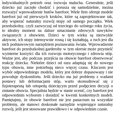
indywidualnych potrzeb oraz rozwoju malucha. Generalnie, jeśli
dziecko już zaczęło chodzić i porusza się samodzielnie, można
rozważyć wprowadzenie butów barefoot. Wiele firm oferuje modele
barefoot już od pierwszych kroków, które są zaprojektowane tak,
aby wspierać naturalny rozwój stopy od samego początku. Wiek
przedszkolny, czyli zazwyczaj od trzeciego do szóstego roku życia,
to idealny moment na dalsze umacnianie zdrowych nawyków
związanych z obuwiem. Dzieci w tym wieku są niezwykle
aktywne, ich stopy intensywnie rosną i się kształtują, a ruch jest dla
nich podstawowym narzędziem poznawania świata. Wprowadzenie
barefoot do przedszkolnej garderoby w tym okresie może przynieść
wymierne korzyści dla ich rozwoju motorycznego i zdrowia stóp.
Ważne jest, aby podczas przejścia na obuwie barefoot obserwować
reakcję dziecka. Niektóre dzieci od razu adaptują się do nowego
typu obuwia, inne potrzebują nieco więcej czasu. Kluczem jest
wybór odpowiedniego modelu, który jest dobrze dopasowany i nie
powoduje dyskomfortu. Jeśli dziecko ma już problemy z wadami
postawy lub deformacjami stóp, warto skonsultować się z
fizjoterapeutą lub ortopedą dziecięcym przed podjęciem decyzji o
zmianie obuwia. Specjalista będzie w stanie ocenić, czy barefoot jest
odpowiednim wyborem i doradzić w kwestii konkretnych modeli.
Pamiętajmy, że obuwie barefoot nie jest panaceum na wszystkie
problemy, ale stanowi doskonałe narzędzie wspierające naturalny
rozwój, jeśli jest stosowane prawidłowo i w odpowiednim czasie.