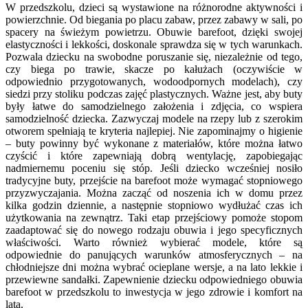
W przedszkolu, dzieci są wystawione na różnorodne aktywności i
powierzchnie. Od biegania po placu zabaw, przez zabawy w sali, po
spacery na świeżym powietrzu. Obuwie barefoot, dzięki swojej
elastyczności i lekkości, doskonale sprawdza się w tych warunkach.
Pozwala dziecku na swobodne poruszanie się, niezależnie od tego,
czy biega po trawie, skacze po kałużach (oczywiście w
odpowiednio przygotowanych, wodoodpornych modelach), czy
siedzi przy stoliku podczas zajęć plastycznych. Ważne jest, aby buty
były łatwe do samodzielnego założenia i zdjęcia, co wspiera
samodzielność dziecka. Zazwyczaj modele na rzepy lub z szerokim
otworem spełniają te kryteria najlepiej. Nie zapominajmy o higienie
– buty powinny być wykonane z materiałów, które można łatwo
czyścić i które zapewniają dobrą wentylację, zapobiegając
nadmiernemu poceniu się stóp. Jeśli dziecko wcześniej nosiło
tradycyjne buty, przejście na barefoot może wymagać stopniowego
przyzwyczajania. Można zacząć od noszenia ich w domu przez
kilka godzin dziennie, a następnie stopniowo wydłużać czas ich
użytkowania na zewnątrz. Taki etap przejściowy pomoże stopom
zaadaptować się do nowego rodzaju obuwia i jego specyficznych
właściwości. Warto również wybierać modele, które są
odpowiednie do panujących warunków atmosferycznych – na
chłodniejsze dni można wybrać ocieplane wersje, a na lato lekkie i
przewiewne sandałki. Zapewnienie dziecku odpowiedniego obuwia
barefoot w przedszkolu to inwestycja w jego zdrowie i komfort na
lata.