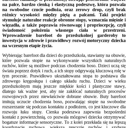
na palce, bardzo cienką i elastyczną podeszwę, która pozwala
na swobodne czucie podłoża, oraz zerowy drop, czyli brak
różnicy wysokości między piętą a palcami. Taki projekt
stymuluje naturalne reakcje obronne stopy, wzmacnia mięśnie i
więzadła, a także poprawia równowagę i propriocepcję, czyli
świadomość położenia własnego ciała w przestrzeni.
Wprowadzenie barefoot do przedszkolnej garderoby to
inwestycja w zdrowie i prawidłowy rozwój motoryczny dziecka
na wczesnym etapie życia.
Wybierając barefoot dla dzieci do przedszkola, stawiamy na obuwie,
które pozwala stopie na wykonywanie wszystkich naturalnych
ruchów, które są możliwe podczas chodzenia boso. Dzieci uczą się
świata poprzez dotyk i ruch, a ich stopy odgrywają kluczową rolę w
tym procesie. Prawidłowo ukształtowana stopa to podstawa dla
zdrowego kręgosłupa i całego układu ruchu. Dzieci w wieku
przedszkolnym mają jeszcze miękkie kości i plastyczne stawy,
dlatego tak ważne jest, aby nie zakłócać naturalnych procesów
rozwojowych przez niewłaściwie dobrane obuwie. Buty barefoot
imitują uczucie chodzenia boso, pozwalając stopie na swobodne
rozszerzanie się podczas kontaktu z podłożem, co jest kluczowe dla
rozwoju łuku stopy. Cienka podeszwa zapewnia bezpośredni
kontakt z powierzchnią, co pozwala mózgowi dziecka otrzymywać
bogatsze informacje sensoryczne. To z kolei przekłada się na lepszą
koordynację ruchową, większą precyzję ruchów i szybsze