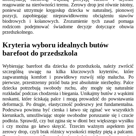
reagowanie na nierówności terenu. Zerowy drop jest równie istotny,
ponieważ utrzymuje kręgosłup dziecka w naturalnej, pionowej
pozycji, zapobiegając nieprawidłowemu obciążeniu stawów
biodrowych i kolanowych. Zrozumienie tych zasad pomaga
rodzicom podejmować świadome decyzje dotyczące obuwia
przedszkolnego.
Kryteria wyboru idealnych butów
barefoot do przedszkola
Wybierając barefoot dla dziecka do przedszkola, należy zwrócić
szczególną uwagę na kilka kluczowych kryteriów, które
zagwarantują komfort i prawidłowy rozwój stóp malucha. Po
pierwsze, przestrzenny przód buta jest absolutnie niezbędny. Palce
dziecka potrzebują swobody ruchu, aby mogły się naturalnie
rozkładać podczas chodzenia i biegania. Unikajmy butów z wąskimi
noskami, które ściskają palce i mogą prowadzić do powstawania
deformacji. Po drugie, elastyczność podeszwy jest fundamentalna.
Podeszwa powinna być cienka i łatwo się zginać we wszystkich
kierunkach, umożliwiając stopie swobodne poruszanie się i czucie
podłoża. Sprawdź, czy but zgina się w dłoni bez większego wysiłku
i czy można go łatwo skręcić. Trzecim ważnym aspektem jest
zerowy drop, czyli brak różnicy wysokości między piętą a palcami.