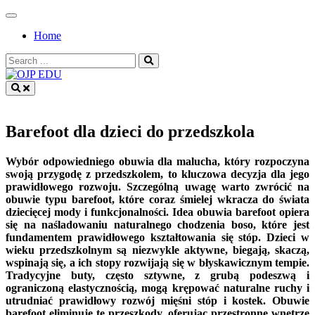
Skip
to
Home
content
Search
for:
OJP EDU
Barefoot dla dzieci do przedszkola
Wybór odpowiedniego obuwia dla malucha, który rozpoczyna
swoją przygodę z przedszkolem, to kluczowa decyzja dla jego
prawidłowego rozwoju. Szczególną uwagę warto zwrócić na
obuwie typu barefoot, które coraz śmielej wkracza do świata
dziecięcej mody i funkcjonalności. Idea obuwia barefoot opiera
się na naśladowaniu naturalnego chodzenia boso, które jest
fundamentem prawidłowego kształtowania się stóp. Dzieci w
wieku przedszkolnym są niezwykle aktywne, biegają, skaczą,
wspinają się, a ich stopy rozwijają się w błyskawicznym tempie.
Tradycyjne buty, często sztywne, z grubą podeszwą i
ograniczoną elastycznością, mogą krępować naturalne ruchy i
utrudniać prawidłowy rozwój mięśni stóp i kostek. Obuwie
barefoot eliminuje te przeszkody, oferując przestronne wnętrze