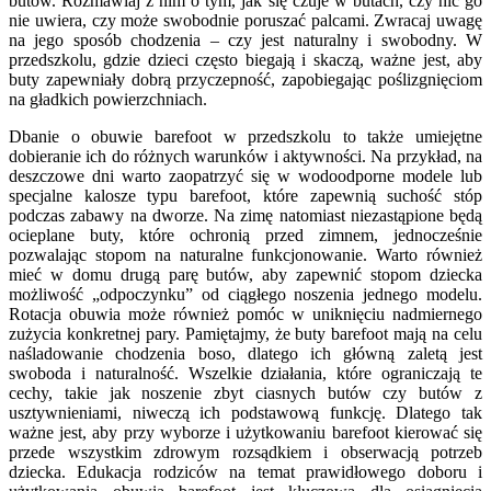
butów. Rozmawiaj z nim o tym, jak się czuje w butach, czy nic go
nie uwiera, czy może swobodnie poruszać palcami. Zwracaj uwagę
na jego sposób chodzenia – czy jest naturalny i swobodny. W
przedszkolu, gdzie dzieci często biegają i skaczą, ważne jest, aby
buty zapewniały dobrą przyczepność, zapobiegając poślizgnięciom
na gładkich powierzchniach.
Dbanie o obuwie barefoot w przedszkolu to także umiejętne
dobieranie ich do różnych warunków i aktywności. Na przykład, na
deszczowe dni warto zaopatrzyć się w wodoodporne modele lub
specjalne kalosze typu barefoot, które zapewnią suchość stóp
podczas zabawy na dworze. Na zimę natomiast niezastąpione będą
ocieplane buty, które ochronią przed zimnem, jednocześnie
pozwalając stopom na naturalne funkcjonowanie. Warto również
mieć w domu drugą parę butów, aby zapewnić stopom dziecka
możliwość „odpoczynku” od ciągłego noszenia jednego modelu.
Rotacja obuwia może również pomóc w uniknięciu nadmiernego
zużycia konkretnej pary. Pamiętajmy, że buty barefoot mają na celu
naśladowanie chodzenia boso, dlatego ich główną zaletą jest
swoboda i naturalność. Wszelkie działania, które ograniczają te
cechy, takie jak noszenie zbyt ciasnych butów czy butów z
usztywnieniami, niweczą ich podstawową funkcję. Dlatego tak
ważne jest, aby przy wyborze i użytkowaniu barefoot kierować się
przede wszystkim zdrowym rozsądkiem i obserwacją potrzeb
dziecka. Edukacja rodziców na temat prawidłowego doboru i