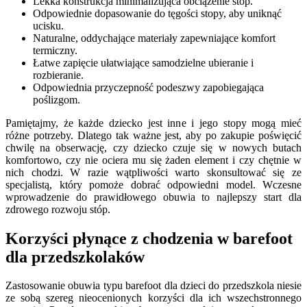
Lekka konstrukcja minimalizująca obciążenie stóp.
Odpowiednie dopasowanie do tęgości stopy, aby uniknąć
ucisku.
Naturalne, oddychające materiały zapewniające komfort
termiczny.
Łatwe zapięcie ułatwiające samodzielne ubieranie i
rozbieranie.
Odpowiednia przyczepność podeszwy zapobiegająca
poślizgom.
Pamiętajmy, że każde dziecko jest inne i jego stopy mogą mieć
różne potrzeby. Dlatego tak ważne jest, aby po zakupie poświęcić
chwilę na obserwację, czy dziecko czuje się w nowych butach
komfortowo, czy nie ociera mu się żaden element i czy chętnie w
nich chodzi. W razie wątpliwości warto skonsultować się ze
specjalistą, który pomoże dobrać odpowiedni model. Wczesne
wprowadzenie do prawidłowego obuwia to najlepszy start dla
zdrowego rozwoju stóp.
Korzyści płynące z chodzenia w barefoot
dla przedszkolaków
Zastosowanie obuwia typu barefoot dla dzieci do przedszkola niesie
ze sobą szereg nieocenionych korzyści dla ich wszechstronnego