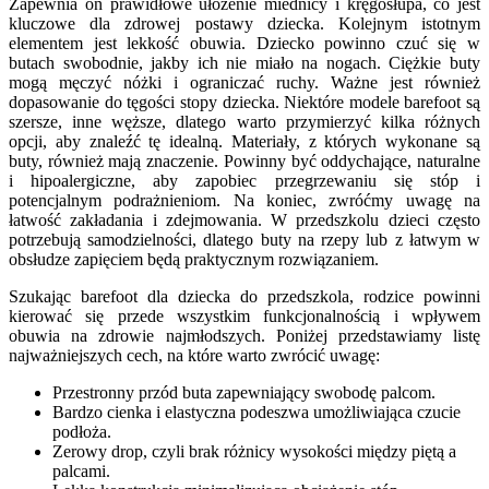
Zapewnia on prawidłowe ułożenie miednicy i kręgosłupa, co jest
kluczowe dla zdrowej postawy dziecka. Kolejnym istotnym
elementem jest lekkość obuwia. Dziecko powinno czuć się w
butach swobodnie, jakby ich nie miało na nogach. Ciężkie buty
mogą męczyć nóżki i ograniczać ruchy. Ważne jest również
dopasowanie do tęgości stopy dziecka. Niektóre modele barefoot są
szersze, inne węższe, dlatego warto przymierzyć kilka różnych
opcji, aby znaleźć tę idealną. Materiały, z których wykonane są
buty, również mają znaczenie. Powinny być oddychające, naturalne
i hipoalergiczne, aby zapobiec przegrzewaniu się stóp i
potencjalnym podrażnieniom. Na koniec, zwróćmy uwagę na
łatwość zakładania i zdejmowania. W przedszkolu dzieci często
potrzebują samodzielności, dlatego buty na rzepy lub z łatwym w
obsłudze zapięciem będą praktycznym rozwiązaniem.
Szukając barefoot dla dziecka do przedszkola, rodzice powinni
kierować się przede wszystkim funkcjonalnością i wpływem
obuwia na zdrowie najmłodszych. Poniżej przedstawiamy listę
najważniejszych cech, na które warto zwrócić uwagę:
Przestronny przód buta zapewniający swobodę palcom.
Bardzo cienka i elastyczna podeszwa umożliwiająca czucie
podłoża.
Zerowy drop, czyli brak różnicy wysokości między piętą a
palcami.