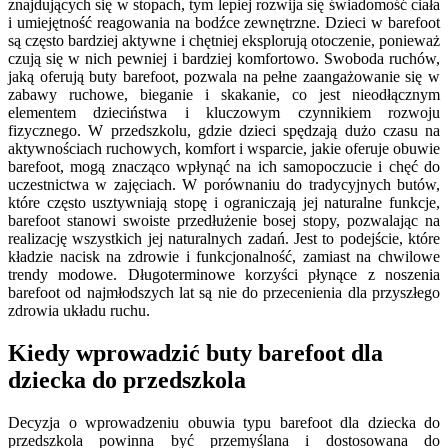
znajdujących się w stopach, tym lepiej rozwija się świadomość ciała
i umiejętność reagowania na bodźce zewnętrzne. Dzieci w barefoot
są często bardziej aktywne i chętniej eksplorują otoczenie, ponieważ
czują się w nich pewniej i bardziej komfortowo. Swoboda ruchów,
jaką oferują buty barefoot, pozwala na pełne zaangażowanie się w
zabawy ruchowe, bieganie i skakanie, co jest nieodłącznym
elementem dzieciństwa i kluczowym czynnikiem rozwoju
fizycznego. W przedszkolu, gdzie dzieci spędzają dużo czasu na
aktywnościach ruchowych, komfort i wsparcie, jakie oferuje obuwie
barefoot, mogą znacząco wpłynąć na ich samopoczucie i chęć do
uczestnictwa w zajęciach. W porównaniu do tradycyjnych butów,
które często usztywniają stopę i ograniczają jej naturalne funkcje,
barefoot stanowi swoiste przedłużenie bosej stopy, pozwalając na
realizację wszystkich jej naturalnych zadań. Jest to podejście, które
kładzie nacisk na zdrowie i funkcjonalność, zamiast na chwilowe
trendy modowe. Długoterminowe korzyści płynące z noszenia
barefoot od najmłodszych lat są nie do przecenienia dla przyszłego
zdrowia układu ruchu.
Kiedy wprowadzić buty barefoot dla
dziecka do przedszkola
Decyzja o wprowadzeniu obuwia typu barefoot dla dziecka do
przedszkola powinna być przemyślana i dostosowana do