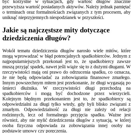
być korzystne w sytuacjach, gdy wartość długów znacznie
przewyższa wartość posiadanych aktywów. Należy jednak pamiętać
o terminach oraz formalnościach związanych z tym procesem, aby
uniknąć nieprzyjemnych niespodzianek w przyszłości.
Jakie są najczęstsze mity dotyczące
dziedziczenia długów?
Wokół tematu dziedziczenia długów narosło wiele mitów, które
mogą wprowadzać w błąd potencjalnych spadkobierców. Jednym z
najpopularniejszych przekonań jest to, że spadkobiercy zawsze
muszą przyjąć spadek, nawet jeśli wiąże się to z dużymi długami. W
rzeczywistości mają oni prawo do odrzucenia spadku, co oznacza,
że nie będą odpowiadać za zobowiązania finansowe zmarłego.
Innym powszechnym mitem jest przekonanie, że długi wygasają po
śmierci dłużnika. W rzeczywistości długi przechodzą na
spadkobierców i mogą być dochodzone przez wierzycieli.
Kolejnym błędnym przekonaniem jest to, że spadkobiercy są
odpowiedzialni za długi tylko wtedy, gdy byli blisko związani z
zmarłym. Odpowiedzialność za długi nie zależy od relacji
rodzinnych, lecz od formalnego przyjęcia spadku. Ważne jest
również, aby nie mylić dziedziczenia długów z sytuacją, w której
osoba fizyczna odpowiada za zobowiązania innej osoby na
podstawie umowy czy poręczenia.