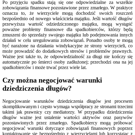
Po przyjęciu spadku stają się one odpowiedzialne za wszelkie
zobowiązania finansowe pozostawione przez zmarłego. W praktyce
oznacza to, że wierzyciele mogą dochodzić swoich roszczeń
bezpośrednio od nowego właściciela majątku. Jeśli wartość długów
przewyższa wartość odziedziczonego majątku, mogą wystąpić
poważne problemy finansowe dla spadkobierców, którzy będą
zmuszeni do sprzedaży swojego majątku lub podejmowania innych
działań w celu uregulowania zobowiązań. Ponadto osoby te mogą
być narażone na działania windykacyjne ze strony wierzycieli, co
może prowadzić do dodatkowych stresów i problemów prawnych.
Ważne jest także to, że odpowiedzialność za długi nie kończy się
automatycznie po śmierci osoby zadłużonej; przechodzi ona na jej
spadkobierców i może trwać przez wiele lat.
Czy można negocjować warunki
dziedziczenia długów?
Negocjowanie warunków dziedziczenia długów jest procesem
skomplikowanym i często wymaga współpracy ze stronami trzecimi
takimi jak prawnicy czy mediatorzy. W przypadku dziedziczenia
długów ważne jest ustalenie wartości aktywów oraz pasywów
pozostawionych przez zmarłego. Spadkobiercy mogą próbować
negocjować warunki dotyczące zobowiązań finansowych poprzez
kontaktowanie się bezpośrednio z wierzycielami lub korzystając z