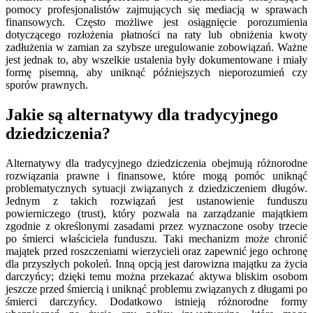
pomocy profesjonalistów zajmujących się mediacją w sprawach
finansowych. Często możliwe jest osiągnięcie porozumienia
dotyczącego rozłożenia płatności na raty lub obniżenia kwoty
zadłużenia w zamian za szybsze uregulowanie zobowiązań. Ważne
jest jednak to, aby wszelkie ustalenia były dokumentowane i miały
formę pisemną, aby uniknąć późniejszych nieporozumień czy
sporów prawnych.
Jakie są alternatywy dla tradycyjnego
dziedziczenia?
Alternatywy dla tradycyjnego dziedziczenia obejmują różnorodne
rozwiązania prawne i finansowe, które mogą pomóc uniknąć
problematycznych sytuacji związanych z dziedziczeniem długów.
Jednym z takich rozwiązań jest ustanowienie funduszu
powierniczego (trust), który pozwala na zarządzanie majątkiem
zgodnie z określonymi zasadami przez wyznaczone osoby trzecie
po śmierci właściciela funduszu. Taki mechanizm może chronić
majątek przed roszczeniami wierzycieli oraz zapewnić jego ochronę
dla przyszłych pokoleń. Inną opcją jest darowizna majątku za życia
darczyńcy; dzięki temu można przekazać aktywa bliskim osobom
jeszcze przed śmiercią i uniknąć problemu związanych z długami po
śmierci darczyńcy. Dodatkowo istnieją różnorodne formy