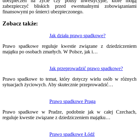
ubezpieczeń na życie czy polisy inwestycyjne, które mogą
zabezpieczyć bliskich przed ewentualnymi zobowiązaniami
finansowymi po śmierci ubezpieczonego.
Zobacz także:
Nawigacja
Jak działa prawo spadkowe?
wpisu
Prawo spadkowe reguluje kwestie związane z dziedziczeniem
majątku po osobach zmarłych. W Polsce, jak i…
Jak przeprowadzić prawo spadkowe?
Prawo spadkowe to temat, który dotyczy wielu osób w różnych
sytuacjach życiowych. Aby skutecznie przeprowadzić…
Prawo spadkowe Praga
Prawo spadkowe w Pradze, podobnie jak w całej Czechach,
reguluje kwestie związane z dziedziczeniem majątku…
Prawo spadkowe Łódź