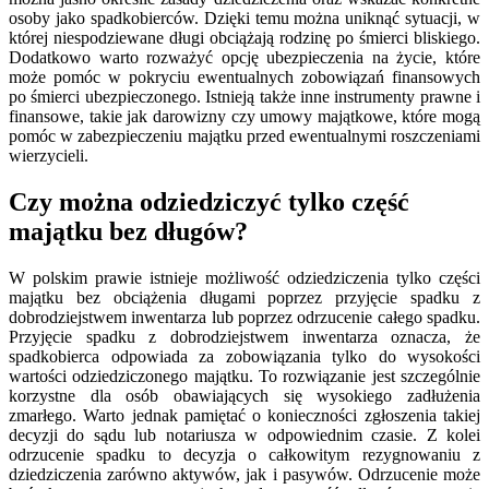
osoby jako spadkobierców. Dzięki temu można uniknąć sytuacji, w
której niespodziewane długi obciążają rodzinę po śmierci bliskiego.
Dodatkowo warto rozważyć opcję ubezpieczenia na życie, które
może pomóc w pokryciu ewentualnych zobowiązań finansowych
po śmierci ubezpieczonego. Istnieją także inne instrumenty prawne i
finansowe, takie jak darowizny czy umowy majątkowe, które mogą
pomóc w zabezpieczeniu majątku przed ewentualnymi roszczeniami
wierzycieli.
Czy można odziedziczyć tylko część
majątku bez długów?
W polskim prawie istnieje możliwość odziedziczenia tylko części
majątku bez obciążenia długami poprzez przyjęcie spadku z
dobrodziejstwem inwentarza lub poprzez odrzucenie całego spadku.
Przyjęcie spadku z dobrodziejstwem inwentarza oznacza, że
spadkobierca odpowiada za zobowiązania tylko do wysokości
wartości odziedziczonego majątku. To rozwiązanie jest szczególnie
korzystne dla osób obawiających się wysokiego zadłużenia
zmarłego. Warto jednak pamiętać o konieczności zgłoszenia takiej
decyzji do sądu lub notariusza w odpowiednim czasie. Z kolei
odrzucenie spadku to decyzja o całkowitym rezygnowaniu z
dziedziczenia zarówno aktywów, jak i pasywów. Odrzucenie może