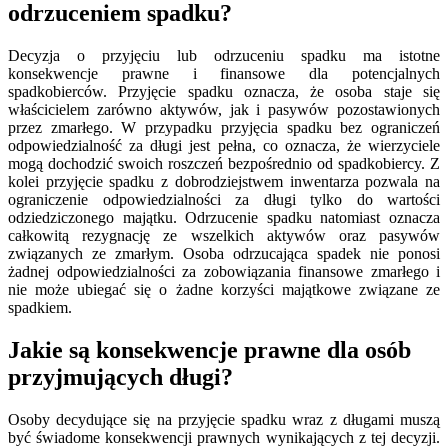
odrzuceniem spadku?
Decyzja o przyjęciu lub odrzuceniu spadku ma istotne
konsekwencje prawne i finansowe dla potencjalnych
spadkobierców. Przyjęcie spadku oznacza, że osoba staje się
właścicielem zarówno aktywów, jak i pasywów pozostawionych
przez zmarłego. W przypadku przyjęcia spadku bez ograniczeń
odpowiedzialność za długi jest pełna, co oznacza, że wierzyciele
mogą dochodzić swoich roszczeń bezpośrednio od spadkobiercy. Z
kolei przyjęcie spadku z dobrodziejstwem inwentarza pozwala na
ograniczenie odpowiedzialności za długi tylko do wartości
odziedziczonego majątku. Odrzucenie spadku natomiast oznacza
całkowitą rezygnację ze wszelkich aktywów oraz pasywów
związanych ze zmarłym. Osoba odrzucająca spadek nie ponosi
żadnej odpowiedzialności za zobowiązania finansowe zmarłego i
nie może ubiegać się o żadne korzyści majątkowe związane ze
spadkiem.
Jakie są konsekwencje prawne dla osób
przyjmujących długi?
Osoby decydujące się na przyjęcie spadku wraz z długami muszą
być świadome konsekwencji prawnych wynikających z tej decyzji.