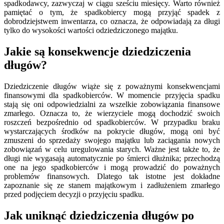
spadkodawcy, zazwyczaj w ciągu sześciu miesięcy. Warto również
pamiętać o tym, że spadkobiercy mogą przyjąć spadek z
dobrodziejstwem inwentarza, co oznacza, że odpowiadają za długi
tylko do wysokości wartości odziedziczonego majątku.
Jakie są konsekwencje dziedziczenia
długów?
Dziedziczenie długów wiąże się z poważnymi konsekwencjami
finansowymi dla spadkobierców. W momencie przyjęcia spadku
stają się oni odpowiedzialni za wszelkie zobowiązania finansowe
zmarłego. Oznacza to, że wierzyciele mogą dochodzić swoich
roszczeń bezpośrednio od spadkobierców. W przypadku braku
wystarczających środków na pokrycie długów, mogą oni być
zmuszeni do sprzedaży swojego majątku lub zaciągania nowych
zobowiązań w celu uregulowania starych. Ważne jest także to, że
długi nie wygasają automatycznie po śmierci dłużnika; przechodzą
one na jego spadkobierców i mogą prowadzić do poważnych
problemów finansowych. Dlatego tak istotne jest dokładne
zapoznanie się ze stanem majątkowym i zadłużeniem zmarłego
przed podjęciem decyzji o przyjęciu spadku.
Jak uniknąć dziedziczenia długów po