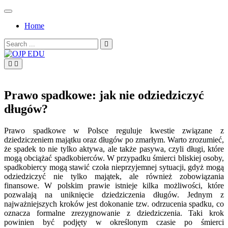
Skip
to
Home
content
Search
for:
OJP EDU
Prawo spadkowe: jak nie odziedziczyć
długów?
Prawo spadkowe w Polsce reguluje kwestie związane z
dziedziczeniem majątku oraz długów po zmarłym. Warto zrozumieć,
że spadek to nie tylko aktywa, ale także pasywa, czyli długi, które
mogą obciążać spadkobierców. W przypadku śmierci bliskiej osoby,
spadkobiercy mogą stawić czoła nieprzyjemnej sytuacji, gdyż mogą
odziedziczyć nie tylko majątek, ale również zobowiązania
finansowe. W polskim prawie istnieje kilka możliwości, które
pozwalają na uniknięcie dziedziczenia długów. Jednym z
najważniejszych kroków jest dokonanie tzw. odrzucenia spadku, co
oznacza formalne zrezygnowanie z dziedziczenia. Taki krok
powinien być podjęty w określonym czasie po śmierci