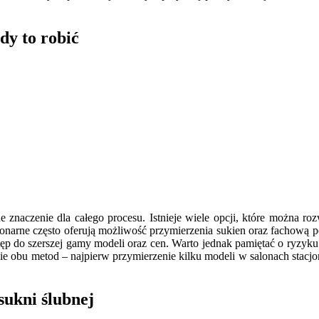
dy to robić
naczenie dla całego procesu. Istnieje wiele opcji, które można rozw
acjonarne często oferują możliwość przymierzenia sukien oraz fachow
ęp do szerszej gamy modeli oraz cen. Warto jednak pamiętać o ryzyku
 obu metod – najpierw przymierzenie kilku modeli w salonach stacjon
sukni ślubnej