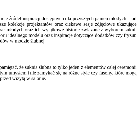
ele źródeł inspiracji dostępnych dla przyszłych panien młodych – od
ze kolekcje projektantów oraz ciekawe sesje zdjęciowe ukazujące
h par młodych oraz ich wyjątkowe historie związane z wyborem sukni.
ru idealnego modelu oraz inspiracje dotyczące dodatków czy fryzur.
endów w modzie ślubnej.
amiętać, że suknia ślubna to tylko jeden z elementów całej ceremonii
tym umysłem i nie zamykać się na różne style czy fasony, które mogą
przed wizytą w salonie.