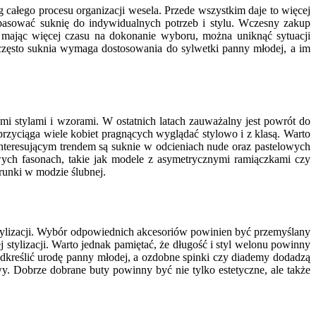
 całego procesu organizacji wesela. Przede wszystkim daje to więcej
pasować suknię do indywidualnych potrzeb i stylu. Wczesny zakup
 mając więcej czasu na dokonanie wyboru, można uniknąć sytuacji
często suknia wymaga dostosowania do sylwetki panny młodej, a im
i stylami i wzorami. W ostatnich latach zauważalny jest powrót do
 przyciąga wiele kobiet pragnących wyglądać stylowo i z klasą. Warto
nteresującym trendem są suknie w odcieniach nude oraz pastelowych
owych fasonach, takie jak modele z asymetrycznymi ramiączkami czy
unki w modzie ślubnej.
tylizacji. Wybór odpowiednich akcesoriów powinien być przemyślany
stylizacji. Warto jednak pamiętać, że długość i styl welonu powinny
odkreślić urodę panny młodej, a ozdobne spinki czy diademy dodadzą
y. Dobrze dobrane buty powinny być nie tylko estetyczne, ale także