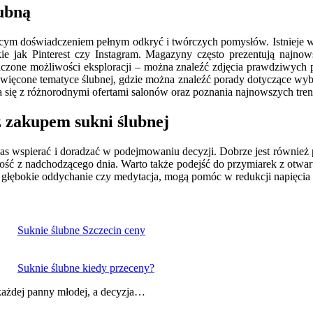
lubną
ącym doświadczeniem pełnym odkryć i twórczych pomysłów. Istnieje wi
 jak Pinterest czy Instagram. Magazyny często prezentują najnows
raniczone możliwości eksploracji – można znaleźć zdjęcia prawdziwyc
ięcone tematyce ślubnej, gdzie można znaleźć porady dotyczące wybo
ia się z różnorodnymi ofertami salonów oraz poznania najnowszych tr
z zakupem sukni ślubnej
nas wspierać i doradzać w podejmowaniu decyzji. Dobrze jest również p
dość z nadchodzącego dnia. Warto także podejść do przymiarek z otwar
k głębokie oddychanie czy medytacja, mogą pomóc w redukcji napięcia 
Suknie ślubne Szczecin ceny
Suknie ślubne kiedy przeceny?
każdej panny młodej, a decyzja…