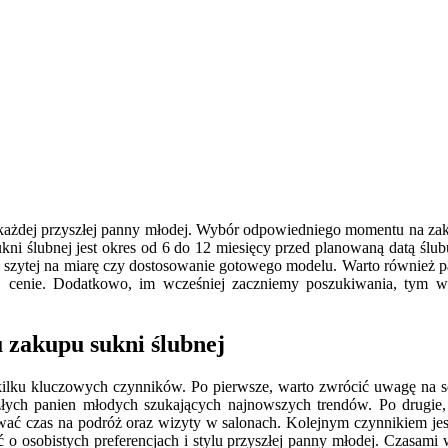
każdej przyszłej panny młodej. Wybór odpowiedniego momentu na zaku
i ślubnej jest okres od 6 do 12 miesięcy przed planowaną datą ślub
ni szytej na miarę czy dostosowanie gotowego modelu. Warto również 
 cenie. Dodatkowo, im wcześniej zaczniemy poszukiwania, tym więk
 zakupu sukni ślubnej
ilku kluczowych czynników. Po pierwsze, warto zwrócić uwagę na sez
łych panien młodych szukających najnowszych trendów. Po drugie, w
wać czas na podróż oraz wizyty w salonach. Kolejnym czynnikiem jes
o osobistych preferencjach i stylu przyszłej panny młodej. Czasami