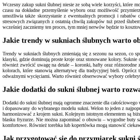
Wczesny zakup sukni ślubnej niesie ze sobą wiele korzyści, które m
czasu na dokładne przemyślenie wyboru oraz możliwość przymierz
umożliwia także skorzystanie z ewentualnych promocji i rabatów
stresowych związanych z ostatnią chwilą zakupów tuż przed ślube
wcześniej zaczniemy ten proces, tym mniej nerwów będzie to koszto
Jakie trendy w sukniach ślubnych warto 
Trendy w sukniach ślubnych zmieniają się z sezonu na sezon, co s
klasyki, gdzie dominują proste kroje oraz stonowane kolory. Suknie 
również zwrócić uwagę na detale – koronki, hafty oraz różnorodne
kolorach, które stanowią alternatywę dla tradycyjnej bieli. Opró
odważnymi wycięciami. Warto również obserwować wybory celebrytó
Jakie dodatki do sukni ślubnej warto rozw
Dodatki do sukni ślubnej mają ogromne znaczenie dla całościowego
i dopasowany do wybranego modelu sukni. Welon to jeden z najpopula
harmonizować z krojem sukni. Kolejnym istotnym elementem są biżut
blasku fryzurze. Nie można zapominać o obuwiu – wygodne buty są k
komfortowe. Również torebka lub kopertówka mogą stanowić ciekawy 
Jak przygotować się do przymiarek sukni 