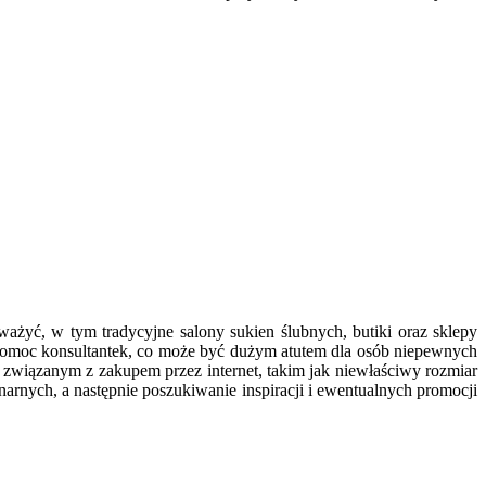
ażyć, w tym tradycyjne salony sukien ślubnych, butiki oraz sklepy
ą pomoc konsultantek, co może być dużym atutem dla osób niepewnych
 związanym z zakupem przez internet, takim jak niewłaściwy rozmiar
arnych, a następnie poszukiwanie inspiracji i ewentualnych promocji