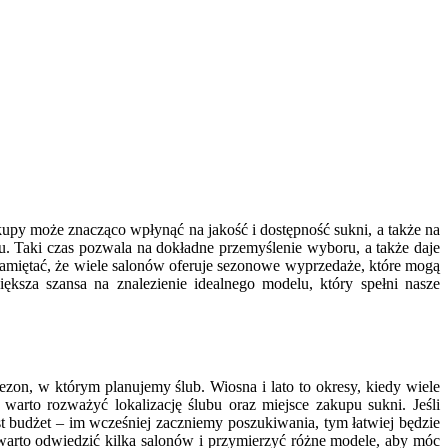
py może znacząco wpłynąć na jakość i dostępność sukni, a także na
u. Taki czas pozwala na dokładne przemyślenie wyboru, a także daje
pamiętać, że wiele salonów oferuje sezonowe wyprzedaże, które mogą
sza szansa na znalezienie idealnego modelu, który spełni nasze
on, w którym planujemy ślub. Wiosna i lato to okresy, kiedy wiele
arto rozważyć lokalizację ślubu oraz miejsce zakupu sukni. Jeśli
t budżet – im wcześniej zaczniemy poszukiwania, tym łatwiej będzie
 warto odwiedzić kilka salonów i przymierzyć różne modele, aby móc