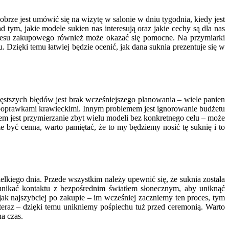
rze jest umówić się na wizytę w salonie w dniu tygodnia, kiedy jest
 tym, jakie modele sukien nas interesują oraz jakie cechy są dla nas
rocesu zakupowego również może okazać się pomocne. Na przymiarki
 Dzięki temu łatwiej będzie ocenić, jak dana suknia prezentuje się w
zęstszych błędów jest brak wcześniejszego planowania – wiele panien
poprawkami krawieckimi. Innym problemem jest ignorowanie budżetu
 jest przymierzanie zbyt wielu modeli bez konkretnego celu – może
że być cenna, warto pamiętać, że to my będziemy nosić tę suknię i to
kiego dnia. Przede wszystkim należy upewnić się, że suknia została
nikać kontaktu z bezpośrednim światłem słonecznym, aby uniknąć
ak najszybciej po zakupie – im wcześniej zaczniemy ten proces, tym
teraz – dzięki temu unikniemy pośpiechu tuż przed ceremonią. Warto
a czas.