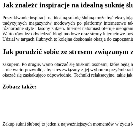
Jak znaleźć inspiracje na idealną suknię ś
Poszukiwanie inspiracji na idealną suknię ślubną może być ekscytuj
tradycyjnych magazynów modowych po platformy internetowe takie
różnorodne style i fasony sukien. Internet natomiast oferuje nieog
Warto również odwiedzać blogi modowe oraz strony internetowe pośw
Udział w targach ślubnych to kolejna doskonała okazja do zapoznan
Jak poradzić sobie ze stresem związanym 
zakupem. Po drugie, warto otaczać się bliskimi osobami, które będą 
– nie warto pozwolić, aby stres związany z jej wyborem przyćmił ra
okazać się zaskakująco odpowiednie. Techniki relaksacyjne, takie ja
Zobacz także:
Nawigacja
wpisu
Zakup sukni ślubnej to jeden z najważniejszych momentów w życiu 