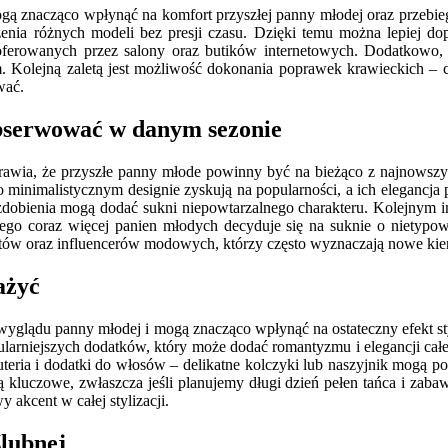
ogą znacząco wpłynąć na komfort przyszłej panny młodej oraz przebieg
enia różnych modeli bez presji czasu. Dzięki temu można lepiej do
 oferowanych przez salony oraz butików internetowych. Dodatkowo,
m. Kolejną zaletą jest możliwość dokonania poprawek krawieckich – 
wać.
obserwować w danym sezonie
prawia, że przyszłe panny młode powinny być na bieżąco z najnowszym
o minimalistycznym designie zyskują na popularności, a ich elegancja
 zdobienia mogą dodać sukni niepowtarzalnego charakteru. Kolejnym i
cz tego coraz więcej panien młodych decyduje się na suknie o nietyp
w oraz influencerów modowych, którzy często wyznaczają nowe kier
ażyć
 wyglądu panny młodej i mogą znacząco wpłynąć na ostateczny efekt s
rniejszych dodatków, który może dodać romantyzmu i elegancji całej 
eria i dodatki do włosów – delikatne kolczyki lub naszyjnik mogą p
luczowe, zwłaszcza jeśli planujemy długi dzień pełen tańca i zabaw
akcent w całej stylizacji.
ślubnej