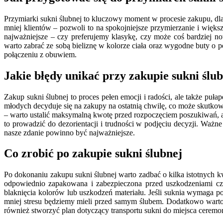
Przymiarki sukni ślubnej to kluczowy moment w procesie zakupu, dla
mniej klientów – pozwoli to na spokojniejsze przymierzanie i większ
najważniejsze – czy preferujemy klasykę, czy może coś bardziej 
warto zabrać ze sobą bieliznę w kolorze ciała oraz wygodne buty o p
połączeniu z obuwiem.
Jakie błędy unikać przy zakupie sukni ślu
Zakup sukni ślubnej to proces pełen emocji i radości, ale także pu
młodych decyduje się na zakupy na ostatnią chwilę, co może skut
– warto ustalić maksymalną kwotę przed rozpoczęciem poszukiwań, 
to prowadzić do dezorientacji i trudności w podjęciu decyzji. Ważne
nasze zdanie powinno być najważniejsze.
Co zrobić po zakupie sukni ślubnej
Po dokonaniu zakupu sukni ślubnej warto zadbać o kilka istotnych 
odpowiednio zapakowana i zabezpieczona przed uszkodzeniami cz
blaknięcia kolorów lub uszkodzeń materiału. Jeśli suknia wymaga p
mniej stresu będziemy mieli przed samym ślubem. Dodatkowo warto p
również stworzyć plan dotyczący transportu sukni do miejsca ceremon