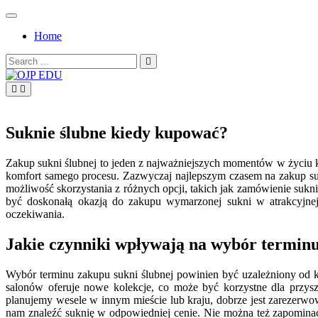
Skip
to
Home
content
Search
for:
OJP EDU
Suknie ślubne kiedy kupować?
Zakup sukni ślubnej to jeden z najważniejszych momentów w życiu 
komfort samego procesu. Zazwyczaj najlepszym czasem na zakup sukn
możliwość skorzystania z różnych opcji, takich jak zamówienie suk
być doskonałą okazją do zakupu wymarzonej sukni w atrakcyjnej
oczekiwania.
Jakie czynniki wpływają na wybór terminu
Wybór terminu zakupu sukni ślubnej powinien być uzależniony od k
salonów oferuje nowe kolekcje, co może być korzystne dla przysz
planujemy wesele w innym mieście lub kraju, dobrze jest zarezerwo
nam znaleźć suknię w odpowiedniej cenie. Nie można też zapominać 