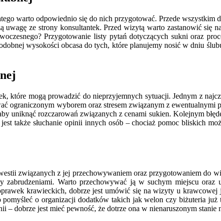
tego warto odpowiednio się do nich przygotować. Przede wszystkim dob
ą uwagę ze strony konsultantek. Przed wizytą warto zastanowić się nad
nowoczesnego? Przygotowanie listy pytań dotyczących sukni oraz p
odobnej wysokości obcasa do tych, które planujemy nosić w dniu ślubu.
bnej
łapek, które mogą prowadzić do nieprzyjemnych sytuacji. Jednym z najc
kować ograniczonym wyborem oraz stresem związanym z ewentualnymi 
aby uniknąć rozczarowań związanych z cenami sukien. Kolejnym błędem
 jest także słuchanie opinii innych osób – chociaż pomoc bliskich mo
kwestii związanych z jej przechowywaniem oraz przygotowaniem do wiel
y zabrudzeniami. Warto przechowywać ją w suchym miejscu oraz u
oprawek krawieckich, dobrze jest umówić się na wizyty u krawcowej j
omyśleć o organizacji dodatków takich jak welon czy biżuteria już 
ii – dobrze jest mieć pewność, że dotrze ona w nienaruszonym stanie n