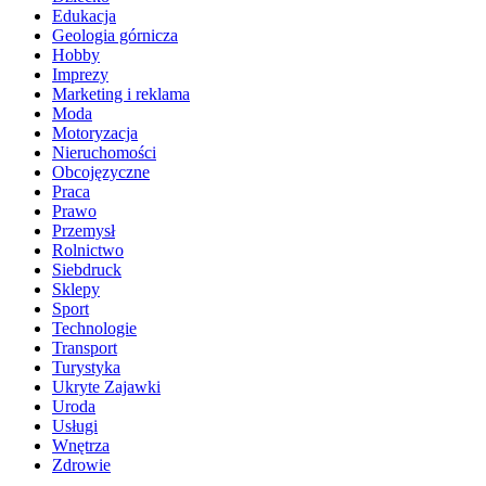
Edukacja
Geologia górnicza
Hobby
Imprezy
Marketing i reklama
Moda
Motoryzacja
Nieruchomości
Obcojęzyczne
Praca
Prawo
Przemysł
Rolnictwo
Siebdruck
Sklepy
Sport
Technologie
Transport
Turystyka
Ukryte Zajawki
Uroda
Usługi
Wnętrza
Zdrowie