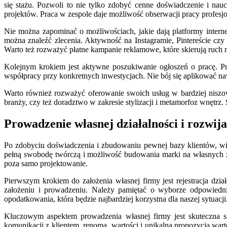
się stażu. Pozwoli to nie tylko zdobyć cenne doświadczenie i na
projektów. Praca w zespole daje możliwość obserwacji pracy profesjon
Nie można zapominać o możliwościach, jakie dają platformy interneto
można znaleźć zlecenia. Aktywność na Instagramie, Pintereście czy
Warto też rozważyć płatne kampanie reklamowe, które skierują ruch n
Kolejnym krokiem jest aktywne poszukiwanie ogłoszeń o pracę. Prz
współpracy przy konkretnych inwestycjach. Nie bój się aplikować naw
Warto również rozważyć oferowanie swoich usług w bardziej niszowy
branży, czy też doradztwo w zakresie stylizacji i metamorfoz wnętrz.
Prowadzenie własnej działalności i rozwij
Po zdobyciu doświadczenia i zbudowaniu pewnej bazy klientów, wielu
pełną swobodę twórczą i możliwość budowania marki na własnych z
poza samo projektowanie.
Pierwszym krokiem do założenia własnej firmy jest rejestracja dzi
założeniu i prowadzeniu. Należy pamiętać o wyborze odpowiedn
opodatkowania, która będzie najbardziej korzystna dla naszej sytuacji
Kluczowym aspektem prowadzenia własnej firmy jest skuteczna str
komunikacji z klientem, renoma, wartości i unikalna propozycja wart