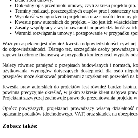
Dokładny opis przedmiotu umowy, czyli zakresu projektu (np. 
Terminy realizacji poszczególnych etapów prac i ostateczny te
Wysokość wynagrodzenia projektanta oraz sposób i terminy płat
Kwestie praw autorskich do projektu – kto jest ich właścicielem
Zasady współpracy z wykonawcami i odpowiedzialność za ich 
Warunki rozwiązania umowy i postępowanie w przypadku spo
Ważnym aspektem jest również kwestia odpowiedzialności cywilnej 
do odpowiedzialności. Dlatego też, szczególnie osoby prowadzące 
zapewnia ochronę finansową w przypadku konieczności wypłaty ods
Należy również pamiętać o przepisach budowlanych i normach, kt
użytkowania, wymogów dotyczących dostępności dla osób niepełn
przepisów może skutkować problemami z uzyskaniem pozwoleń na bu
Kwestia praw autorskich do projektów jest również bardzo istotna
powinna precyzyjnie określać, w jakim zakresie klient nabywa prawa d
Projektant zazwyczaj zachowuje prawo do prezentowania projektu w 
Oprócz powyższych, projektanci prowadzący własną działalność
opłacanie podatków (dochodowego, VAT) oraz składek na ubezpiecze
Zobacz także: