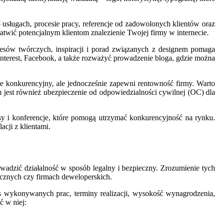
o usługach, procesie pracy, referencje od zadowolonych klientów oraz
wić potencjalnym klientom znalezienie Twojej firmy w internecie.
cesów twórczych, inspiracji i porad związanych z designem pomaga
terest, Facebook, a także rozważyć prowadzenie bloga, gdzie można
ie konkurencyjny, ale jednocześnie zapewni rentowność firmy. Warto
 jest również ubezpieczenie od odpowiedzialności cywilnej (OC) dla
sy i konferencje, które pomogą utrzymać konkurencyjność na rynku.
acji z klientami.
wadzić działalność w sposób legalny i bezpieczny. Zrozumienie tych
nicznych czy firmach deweloperskich.
es wykonywanych prac, terminy realizacji, wysokość wynagrodzenia,
ć w niej: