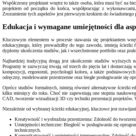
Współczesny projektant wnętrz to także osoba, która musi być na bie
projektem od początku do końca, współpracując z wykonawcami, 
Zrozumienie tych aspektów jest pierwszym krokiem do świadomego pod
Edukacja i wymagane umiejętności dla asp
Kluczowym elementem w procesie stawania się projektantem wnętr
edukacyjnego, który prowadziłby do tego zawodu, istnieją ścieżki f
dyplomy ukończenia studiów, jak i wszechstronne portfolio oraz pra
Najbardziej tradycyjną drogą jest ukończenie studiów wyższych n
Programy te zazwyczaj trwają od trzech do pięciu lat i dostarczają s
kompozycji, ergonomii, psychologii koloru, a także podstawowych 
odręczny, modelowanie przestrzenne oraz biegłe posługiwanie się o
Oprócz studiów formalnych, istnieją również alternatywne ścieżki e
kilku miesięcy do roku. Choć nie zapewniają one stopnia naukowego
CAD, tworzenie wizualizacji 3D czy techniki prezentacji projektów
Niezależnie od wybranej ścieżki edukacyjnej, kluczowe jest rozwijani
Kreatywność i wyobraźnia przestrzenna: Zdolność do tworzeni
Umiejętności techniczne: Biegłość w posługiwaniu się oprog
technicznych.
Komunikatywność i umiejętności interpersonalne: Zdolność do