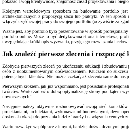
pokazać Twoją kreatywność, znajomość zasad projektowania i biegłoś
Kolejnym wartościowym sposobem na budowanie portfolio jest 
architektonicznych z propozycją stażu lub praktyki. W ten sposób 
włączyć część swojej pracy do swojego portfolio (oczywiście za zgo
Ważne jest, aby portfolio było prezentowane w sposób profesjonalny i
portfolio online. Może to być dedykowana strona internetowa, profi
uwzględniając krótki opis wyzwania, przyjętego rozwiązania i celów 
Jak znaleźć pierwsze zlecenia i rozpocząć
Zdobycie pierwszych zleceń po ukończeniu edukacji i zbudowaniu 
osób z udokumentowanym doświadczeniem. Kluczem do sukcesu jes
potencjalnych klientów. Nie można czekać, aż zlecenia same do nas p
Pierwszym krokiem, jak już wspomniano, jest posiadanie profesjonaln
twórców. Warto zadbać o dobrą optymalizację strony pod kątem wyszu
nowoczesnych”.
Następnie należy aktywnie rozbudowywać swoją sieć kontaktów 
projektantami, architektami, wykonawcami budowlanymi, deweloper
doskonała okazja do poznania ludzi z branży i nawiązania cennych zn
Warto rozważyć współpracę z innymi, bardziej doświadczonymi proje