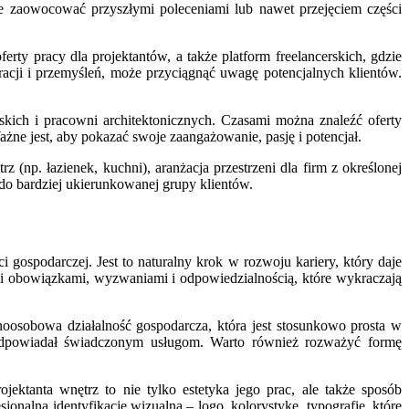
że zaowocować przyszłymi poleceniami lub nawet przejęciem części
erty pracy dla projektantów, a także platform freelancerskich, gdzie
racji i przemyśleń, może przyciągnąć uwagę potencjalnych klientów.
skich i pracowni architektonicznych. Czasami można znaleźć oferty
żne jest, aby pokazać swoje zaangażowanie, pasję i potencjał.
np. łazienek, kuchni), aranżacja przestrzeni dla firm z określonej
ć do bardziej ukierunkowanej grupy klientów.
 gospodarczej. Jest to naturalny krok w rozwoju kariery, który daje
i obowiązkami, wyzwaniami i odpowiedzialnością, które wykraczają
dnoosobowa działalność gospodarcza, która jest stosunkowo prosta w
 odpowiadał świadczonym usługom. Warto również rozważyć formę
ektanta wnętrz to nie tylko estetyka jego prac, ale także sposób
onalną identyfikację wizualną – logo, kolorystykę, typografię, które