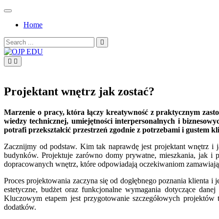
Skip
to
Home
content
Search
for:
OJP EDU
Projektant wnętrz jak zostać?
Marzenie o pracy, która łączy kreatywność z praktycznym zasto
wiedzy technicznej, umiejętności interpersonalnych i biznesowy
potrafi przekształcić przestrzeń zgodnie z potrzebami i gustem kl
Zacznijmy od podstaw. Kim tak naprawdę jest projektant wnętrz i 
budynków. Projektuje zarówno domy prywatne, mieszkania, jak i prz
dopracowanych wnętrz, które odpowiadają oczekiwaniom zamawiające
Proces projektowania zaczyna się od dogłębnego poznania klienta i j
estetyczne, budżet oraz funkcjonalne wymagania dotyczące danej 
Kluczowym etapem jest przygotowanie szczegółowych projektów tec
dodatków.