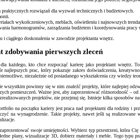
 praktycznych rozwiązań dla wyzwań technicznych i budżetowych.
onii.
eriałach wykończeniowych, meblach, oświetleniu i najnowszych trend
anowania harmonogramów, zarządzania budżetem i koordynowania prac
su i ciągłego doskonalenia w zawodzie projektanta wnętrz.
t zdobywania pierwszych zleceń
e dla każdego, kto chce rozpocząć karierę jako projektant wnętrz. T
zbiór najlepszych prac, który pokazuje zakres doświadczenia, kreatyw
e niemożliwe, niezależnie od posiadanego wykształcenia czy wiedzy teor
 wszystkim powinny się w nim znaleźć projekty, które najlepiej odzwie
czych pomieszczeń. Ważne jest, aby zaprezentować różnorodność – od 
elu zrealizowanych projektów, nie przejmuj się. Istnieje kilka sposobów
folio na początku kariery jest praca nad projektami dla rodziny i przy
liczyć na wynagrodzenie. Takie projekty, nawet jeśli są realizowan
alizacje.
 zaprezentować swoje umiejętności. Wybierz typ przestrzeni, która Ci
ailedne plany, wizualizacje 3D, dobierz materiały i meble. Tego typu 