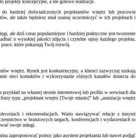
 projekty koncepcyjne, a nie gotowe realizacje.
 do bardziej doświadczonych projektantów wnętrz lub pracowni
ów, ale także będziesz miał szansę uczestniczyć w ich projektach i
i, ale dziś coraz popularniejsze i bardziej praktyczne jest tworzenie
adbać o wysokiej jakości zdjęcia i czytelne opisy każdego projektu,
e prace, które pokazują Twój rozwój.
ów wnętrz. Rynek jest konkurencyjny, a klienci zazwyczaj szukają
ie sieci kontaktów i wykorzystanie różnych kanałów dotarcia do
przykład na własnej stronie internetowej lub profilu w serwisach dla
frazy typu „projektant wnętrz [Twoje miasto]” lub „aranżacja wnętrz
leceniach i rekomendacjach. Warto nawiązywać relacje z innymi
zestnictwo w branżowych targach, konferencjach i wydarzeniach to
ować swoje usługi.
ożna zaproponować pomoc jako asystent projektanta lub nawet podjąć