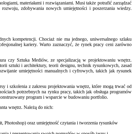
ologiami, materiałami i rozwiązaniami. Musi także potrafić zarządzać
 rozwoju, zdobywania nowych umiejętności i poszerzania wiedzy.
dnych kompetencji. Chociaż nie ma jednego, uniwersalnego szlaku
rofesjonalnej kariery. Warto zaznaczyć, że rynek pracy ceni zarówno
tura czy Sztuka Mediów, ze specjalizacją w projektowaniu wnętrz.
rii sztuki i architektury, teorii designu, technik rysunkowych, zasad
ozwijanie umiejętności manualnych i cyfrowych, takich jak rysunek
rsy i szkolenia z zakresu projektowania wnętrz, które mogą trwać od
tnościach potrzebnych na rynku pracy, takich jak obsługa programów
skonstruowany program i wsparcie w budowaniu portfolio.
anta wnętrz. Należą do nich:
, Photoshop) oraz umiejętność czytania i tworzenia rysunków
wania i prezentowania swoich pomysłów w sposób jasny i