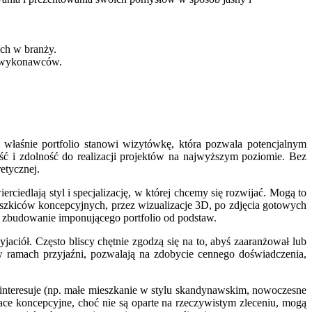
ach w branży.
y wykonawców.
o właśnie portfolio stanowi wizytówkę, która pozwala potencjalnym
ność i zdolność do realizacji projektów na najwyższym poziomie. Bez
etycznej.
rciedlają styl i specjalizację, w której chcemy się rozwijać. Mogą to
szkiców koncepcyjnych, przez wizualizacje 3D, po zdjęcia gotowych
 na zbudowanie imponującego portfolio od podstaw.
jaciół. Często bliscy chętnie zgodzą się na to, abyś zaaranżował lub
e w ramach przyjaźni, pozwalają na zdobycie cennego doświadczenia,
ę interesuje (np. małe mieszkanie w stylu skandynawskim, nowoczesne
prace koncepcyjne, choć nie są oparte na rzeczywistym zleceniu, mogą