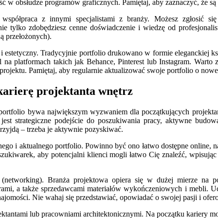
ć w obsłudze programów graficznych. Pamiętaj, aby zaznaczyć, że są to
współpraca z innymi specjalistami z branży. Możesz zgłosić się
nie tylko zdobędziesz cenne doświadczenie i wiedzę od profesjonalist
dą przełożonych).
 estetyczny. Tradycyjnie portfolio drukowano w formie eleganckiej księg
l na platformach takich jak Behance, Pinterest lub Instagram. Warto z
projektu. Pamiętaj, aby regularnie aktualizować swoje portfolio o now
 karierę projektanta wnętrz
portfolio bywa największym wyzwaniem dla początkujących projektant
t strategiczne podejście do poszukiwania pracy, aktywne budowan
rzyjdą – trzeba je aktywnie pozyskiwać.
ego i aktualnego portfolio. Powinno być ono łatwo dostępne online, na 
kiwarek, aby potencjalni klienci mogli łatwo Cię znaleźć, wpisując 
(networking). Branża projektowa opiera się w dużej mierze na po
ami, a także sprzedawcami materiałów wykończeniowych i mebli. Uc
ajomości. Nie wahaj się przedstawiać, opowiadać o swojej pasji i ofer
ktantami lub pracowniami architektonicznymi. Na początku kariery m