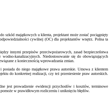
o szkód majątkowych u klienta, projektant może zostać pociągnięty
dpowiedzialności cywilnej (OC) dla projektantów wnętrz. Polisa ta
między innymi przepisów przeciwpożarowych, zasad bezpieczeństwa
y wodno-kanalizacyjnych. Niedostosowanie się do obowiązujących
 związane z koniecznością wprowadzania zmian.
ła i posiada do niego majątkowe prawa autorskie. Umowa z klientem
ektu do konkretnej realizacji, czy też przeniesienie praw autorskich.
ne jest prowadzenie ewidencji przychodów i kosztów, terminowe
 pomoże w prawidłowym rozliczeniu i uniknięciu błędów.