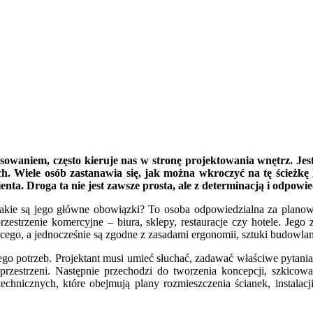
sowaniem, często kieruje nas w stronę projektowania wnętrz. Jest
ch. Wiele osób zastanawia się, jak można wkroczyć na tę ścieżkę
ienta. Droga ta nie jest zawsze prosta, ale z determinacją i odpowi
jakie są jego główne obowiązki? To osoba odpowiedzialna za planowan
estrzenie komercyjne – biura, sklepy, restauracje czy hotele. Jego z
go, a jednocześnie są zgodne z zasadami ergonomii, sztuki budowlan
ego potrzeb. Projektant musi umieć słuchać, zadawać właściwe pytania 
przestrzeni. Następnie przechodzi do tworzenia koncepcji, szkico
hnicznych, które obejmują plany rozmieszczenia ścianek, instalacji