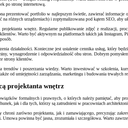
k po stronę internetową.
ona prezentować portfolio w najlepszym świetle, zawierać informacje 
na różnych urządzeniach) i zoptymalizowana pod kątem SEO, aby ułat
rojektanta wnętrz. Regularne publikowanie zdjęć z realizacji, pro
ientów. Warto być aktywnym na platformach takich jak Instagram, Pin
sposób.
a działalności. Konieczne jest ustalenie cennika usług, który będz
erminy, wynagrodzenie i odpowiedzialność obu stron. Dobrym pomysłem
e strony klientów.
a trendów i poszerzania wiedzy. Warto inwestować w szkolenia, kur
 także od umiejętności zarządzania, marketingu i budowania trwałych rel
cą projektanta wnętrz
bowiązków formalnych i prawnych, o których należy pamiętać, aby pro
unek, jak i dla tych, którzy są zatrudnieni w pracowniach architekto
y chroni zarówno projektanta, jak i zamawiającego, precyzując zakr
ści. Umowa powinna być jasna, zrozumiała i szczegółowa. Warto zawrze