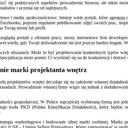
uczyć się praktycznych aspektów prowadzenia biznesu, ale także mo
alistów i uczenia się od najlepszych.
we i media społecznościowe. Istnieje wiele portali, które agregują of
 Facebooku, poprzez regularne publikowanie zdjęć swoich prac, inspi
a Twoją stronę lub profil.
eglądaj portale z ofertami pracy, strony internetowe firm deweloper
et wtedy, gdy Twoje doświadczenie nie jest jeszcze bardzo bogate. Wa
ch obszarach. Może to być projektowanie konkretnych typów wnętrz (
 Specjalizacja może pomóc Ci wyróżnić się na tle konkurencji i dotrze
anie marki projektanta wnętrz
 projektantów wnętrz decyduje się na założenie własnej działalności
asadach. Prowadzenie własnej firmy wiąże się jednak z dodatkowym
ałalności gospodarczej. W Polsce najczęściej wybieraną formą jest je
iego kodu PKD (Polska Klasyfikacja Działalności), który będzie
.
ategia marketingowa i budowanie silnej marki osobistej. Marka proj
ości (USP – Unique Selling Proposition). Warto zainwestować w profesj