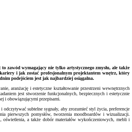
 to zawód wymagający nie tylko artystycznego zmysłu, ale także
 kariery i jak zostać profesjonalnym projektantem wnętrz, który
ednim podejściem jest jak najbardziej osiągalna.
ie, aranżację i estetyczne kształtowanie przestrzeni wewnętrznych
adaniem jest stworzenie funkcjonalnych, bezpiecznych i estetycznie
ej i obowiązującymi przepisami.
i odczytywać subtelne sygnały, aby zrozumieć styl życia, preferencje
wania pierwszych pomysłów, tworzenia moodboardów i wizualizacji.
, oświetlenia, a także dobór materiałów wykończeniowych, mebli i