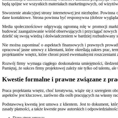
będą spójne we wszystkich materiałach marketingowych, od wizytówe
Stworzenie atrakcyjnej strony internetowej jest niezbędne. Powinna 
dane kontaktowe. Strona powinna być responsywna (dobrze wyglądać 
Media społecznościowe odgrywają ogromną rolę w promocji marki p
budować zaangażowanie wśród obserwujących i przyciągać nowych kl
dzielić się swoją wiedzą i doświadczeniem w bardziej rozbudowany 
Nie można zapominać o aspektach finansowych i prawnych prowadzeni
opracować jasne umowy z klientami, które określają zakres prac, t
projektantów wnętrz, które chroni przed ewentualnymi roszczeniami z
Rozwój firmy wymaga ciągłego doskonalenia umiejętności, śledzeni
Pamiętaj, że sukces firmy projektowej zależy nie tylko od talentu, ale
Kwestie formalne i prawne związane z pra
Praca projektanta wnętrz, choć kreatywna, wiąże się z szeregiem o
aspektów jest kluczowe, zarówno dla osób pracujących na własny rach
Podstawową kwestią jest umowa z klientem. Jest to dokument, któr
zasady płatności, a także kwestie praw autorskich i odpowiedzialno
Dane stron umowy.