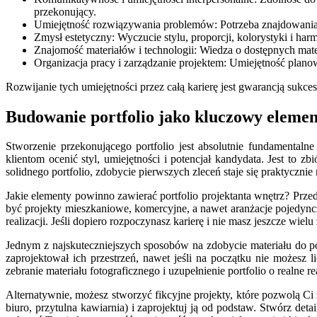
przekonujący.
Umiejętność rozwiązywania problemów: Potrzeba znajdowania
Zmysł estetyczny: Wyczucie stylu, proporcji, kolorystyki i harm
Znajomość materiałów i technologii: Wiedza o dostępnych mat
Organizacja pracy i zarządzanie projektem: Umiejętność pl
Rozwijanie tych umiejętności przez całą karierę jest gwarancją sukce
Budowanie portfolio jako kluczowy elemen
Stworzenie przekonującego portfolio jest absolutnie fundamentaln
klientom ocenić styl, umiejętności i potencjał kandydata. Jest to 
solidnego portfolio, zdobycie pierwszych zleceń staje się praktyczni
Jakie elementy powinno zawierać portfolio projektanta wnętrz? Przede
być projekty mieszkaniowe, komercyjne, a nawet aranżacje pojedyn
realizacji. Jeśli dopiero rozpoczynasz karierę i nie masz jeszcze wi
Jednym z najskuteczniejszych sposobów na zdobycie materiału do port
zaprojektował ich przestrzeń, nawet jeśli na początku nie możesz 
zebranie materiału fotograficznego i uzupełnienie portfolio o realne re
Alternatywnie, możesz stworzyć fikcyjne projekty, które pozwolą Ci
biuro, przytulna kawiarnia) i zaprojektuj ją od podstaw. Stwórz det