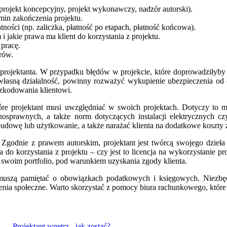
projekt koncepcyjny, projekt wykonawczy, nadzór autorski).
rmin zakończenia projektu.
ności (np. zaliczka, płatność po etapach, płatność końcowa).
 i jakie prawa ma klient do korzystania z projektu.
pracę.
rów.
projektanta. W przypadku błędów w projekcie, które doprowadziłyby d
własną działalność, powinny rozważyć wykupienie ubezpieczenia od o
zkodowania klientowi.
óre projektant musi uwzględniać w swoich projektach. Dotyczy to 
osprawnych, a także norm dotyczących instalacji elektrycznych cz
dowę lub użytkowanie, a także narażać klienta na dodatkowe koszty
. Zgodnie z prawem autorskim, projektant jest twórcą swojego dzie
o korzystania z projektu – czy jest to licencja na wykorzystanie proj
swoim portfolio, pod warunkiem uzyskania zgody klienta.
 muszą pamiętać o obowiązkach podatkowych i księgowych. Niezbęd
nia społeczne. Warto skorzystać z pomocy biura rachunkowego, które
Projektant wnętrz - jak zostać?