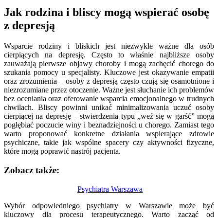
Jak rodzina i bliscy mogą wspierać osobę
z depresją
Wsparcie rodziny i bliskich jest niezwykle ważne dla osób
cierpiących na depresję. Często to właśnie najbliższe osoby
zauważają pierwsze objawy choroby i mogą zachęcić chorego do
szukania pomocy u specjalisty. Kluczowe jest okazywanie empatii
oraz zrozumienia – osoby z depresją często czują się osamotnione i
niezrozumiane przez otoczenie. Ważne jest słuchanie ich problemów
bez oceniania oraz oferowanie wsparcia emocjonalnego w trudnych
chwilach. Bliscy powinni unikać minimalizowania uczuć osoby
cierpiącej na depresję – stwierdzenia typu „weź się w garść” mogą
pogłębiać poczucie winy i beznadziejności u chorego. Zamiast tego
warto proponować konkretne działania wspierające zdrowie
psychiczne, takie jak wspólne spacery czy aktywności fizyczne,
które mogą poprawić nastrój pacjenta.
Zobacz także:
Nawigacja
Psychiatra Warszawa
wpisu
Wybór odpowiedniego psychiatry w Warszawie może być
kluczowy dla procesu terapeutycznego. Warto zacząć od