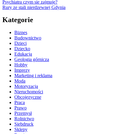
Psychiatra czym sie zajmuje?
Rury ze stali nierdzewnej Gdynia
Kategorie
Biznes
Budownictwo
Dzieci
Dziecko
Edukacja
Geologia górnicza
Hobby
Imprezy
Marketing i reklama
Moda
Motoryzacja
Nieruchomości
Obcojęzyczne
Praca
Prawo
Przemysł
Rolnictwo
Siebdruck
Sklepy