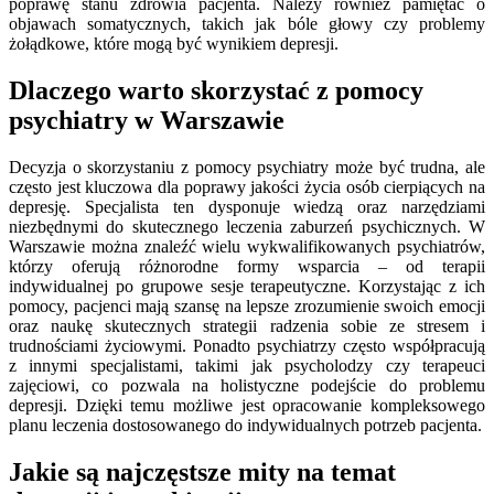
poprawę stanu zdrowia pacjenta. Należy również pamiętać o
objawach somatycznych, takich jak bóle głowy czy problemy
żołądkowe, które mogą być wynikiem depresji.
Dlaczego warto skorzystać z pomocy
psychiatry w Warszawie
Decyzja o skorzystaniu z pomocy psychiatry może być trudna, ale
często jest kluczowa dla poprawy jakości życia osób cierpiących na
depresję. Specjalista ten dysponuje wiedzą oraz narzędziami
niezbędnymi do skutecznego leczenia zaburzeń psychicznych. W
Warszawie można znaleźć wielu wykwalifikowanych psychiatrów,
którzy oferują różnorodne formy wsparcia – od terapii
indywidualnej po grupowe sesje terapeutyczne. Korzystając z ich
pomocy, pacjenci mają szansę na lepsze zrozumienie swoich emocji
oraz naukę skutecznych strategii radzenia sobie ze stresem i
trudnościami życiowymi. Ponadto psychiatrzy często współpracują
z innymi specjalistami, takimi jak psycholodzy czy terapeuci
zajęciowi, co pozwala na holistyczne podejście do problemu
depresji. Dzięki temu możliwe jest opracowanie kompleksowego
planu leczenia dostosowanego do indywidualnych potrzeb pacjenta.
Jakie są najczęstsze mity na temat