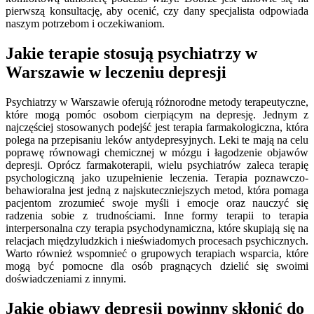
pierwszą konsultację, aby ocenić, czy dany specjalista odpowiada
naszym potrzebom i oczekiwaniom.
Jakie terapie stosują psychiatrzy w
Warszawie w leczeniu depresji
Psychiatrzy w Warszawie oferują różnorodne metody terapeutyczne,
które mogą pomóc osobom cierpiącym na depresję. Jednym z
najczęściej stosowanych podejść jest terapia farmakologiczna, która
polega na przepisaniu leków antydepresyjnych. Leki te mają na celu
poprawę równowagi chemicznej w mózgu i łagodzenie objawów
depresji. Oprócz farmakoterapii, wielu psychiatrów zaleca terapię
psychologiczną jako uzupełnienie leczenia. Terapia poznawczo-
behawioralna jest jedną z najskuteczniejszych metod, która pomaga
pacjentom zrozumieć swoje myśli i emocje oraz nauczyć się
radzenia sobie z trudnościami. Inne formy terapii to terapia
interpersonalna czy terapia psychodynamiczna, które skupiają się na
relacjach międzyludzkich i nieświadomych procesach psychicznych.
Warto również wspomnieć o grupowych terapiach wsparcia, które
mogą być pomocne dla osób pragnących dzielić się swoimi
doświadczeniami z innymi.
Jakie objawy depresji powinny skłonić do