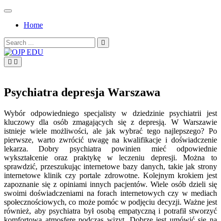
Skip
to
Home
content
Search
for:
OJP EDU
Psychiatra depresja Warszawa
Wybór odpowiedniego specjalisty w dziedzinie psychiatrii jest
kluczowy dla osób zmagających się z depresją. W Warszawie
istnieje wiele możliwości, ale jak wybrać tego najlepszego? Po
pierwsze, warto zwrócić uwagę na kwalifikacje i doświadczenie
lekarza. Dobry psychiatra powinien mieć odpowiednie
wykształcenie oraz praktykę w leczeniu depresji. Można to
sprawdzić, przeszukując internetowe bazy danych, takie jak strony
internetowe klinik czy portale zdrowotne. Kolejnym krokiem jest
zapoznanie się z opiniami innych pacjentów. Wiele osób dzieli się
swoimi doświadczeniami na forach internetowych czy w mediach
społecznościowych, co może pomóc w podjęciu decyzji. Ważne jest
również, aby psychiatra był osobą empatyczną i potrafił stworzyć
komfortową atmosferę podczas wizyt. Dobrze jest umówić się na