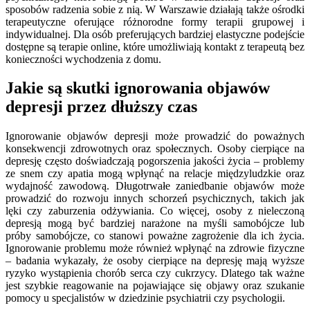
sposobów radzenia sobie z nią. W Warszawie działają także ośrodki
terapeutyczne oferujące różnorodne formy terapii grupowej i
indywidualnej. Dla osób preferujących bardziej elastyczne podejście
dostępne są terapie online, które umożliwiają kontakt z terapeutą bez
konieczności wychodzenia z domu.
Jakie są skutki ignorowania objawów
depresji przez dłuższy czas
Ignorowanie objawów depresji może prowadzić do poważnych
konsekwencji zdrowotnych oraz społecznych. Osoby cierpiące na
depresję często doświadczają pogorszenia jakości życia – problemy
ze snem czy apatia mogą wpłynąć na relacje międzyludzkie oraz
wydajność zawodową. Długotrwałe zaniedbanie objawów może
prowadzić do rozwoju innych schorzeń psychicznych, takich jak
lęki czy zaburzenia odżywiania. Co więcej, osoby z nieleczoną
depresją mogą być bardziej narażone na myśli samobójcze lub
próby samobójcze, co stanowi poważne zagrożenie dla ich życia.
Ignorowanie problemu może również wpłynąć na zdrowie fizyczne
– badania wykazały, że osoby cierpiące na depresję mają wyższe
ryzyko wystąpienia chorób serca czy cukrzycy. Dlatego tak ważne
jest szybkie reagowanie na pojawiające się objawy oraz szukanie
pomocy u specjalistów w dziedzinie psychiatrii czy psychologii.