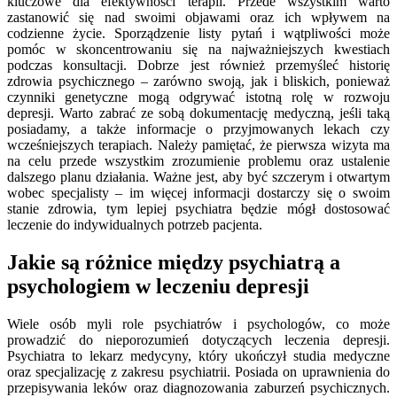
kluczowe dla efektywności terapii. Przede wszystkim warto
zastanowić się nad swoimi objawami oraz ich wpływem na
codzienne życie. Sporządzenie listy pytań i wątpliwości może
pomóc w skoncentrowaniu się na najważniejszych kwestiach
podczas konsultacji. Dobrze jest również przemyśleć historię
zdrowia psychicznego – zarówno swoją, jak i bliskich, ponieważ
czynniki genetyczne mogą odgrywać istotną rolę w rozwoju
depresji. Warto zabrać ze sobą dokumentację medyczną, jeśli taką
posiadamy, a także informacje o przyjmowanych lekach czy
wcześniejszych terapiach. Należy pamiętać, że pierwsza wizyta ma
na celu przede wszystkim zrozumienie problemu oraz ustalenie
dalszego planu działania. Ważne jest, aby być szczerym i otwartym
wobec specjalisty – im więcej informacji dostarczy się o swoim
stanie zdrowia, tym lepiej psychiatra będzie mógł dostosować
leczenie do indywidualnych potrzeb pacjenta.
Jakie są różnice między psychiatrą a
psychologiem w leczeniu depresji
Wiele osób myli role psychiatrów i psychologów, co może
prowadzić do nieporozumień dotyczących leczenia depresji.
Psychiatra to lekarz medycyny, który ukończył studia medyczne
oraz specjalizację z zakresu psychiatrii. Posiada on uprawnienia do
przepisywania leków oraz diagnozowania zaburzeń psychicznych.