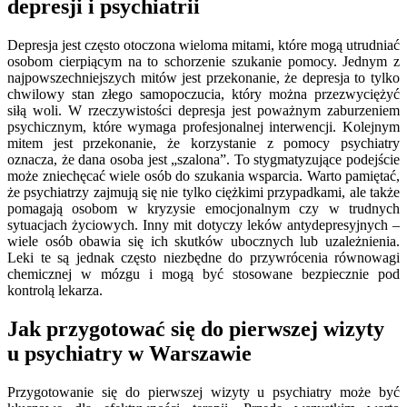
depresji i psychiatrii
Depresja jest często otoczona wieloma mitami, które mogą utrudniać
osobom cierpiącym na to schorzenie szukanie pomocy. Jednym z
najpowszechniejszych mitów jest przekonanie, że depresja to tylko
chwilowy stan złego samopoczucia, który można przezwyciężyć
siłą woli. W rzeczywistości depresja jest poważnym zaburzeniem
psychicznym, które wymaga profesjonalnej interwencji. Kolejnym
mitem jest przekonanie, że korzystanie z pomocy psychiatry
oznacza, że dana osoba jest „szalona”. To stygmatyzujące podejście
może zniechęcać wiele osób do szukania wsparcia. Warto pamiętać,
że psychiatrzy zajmują się nie tylko ciężkimi przypadkami, ale także
pomagają osobom w kryzysie emocjonalnym czy w trudnych
sytuacjach życiowych. Inny mit dotyczy leków antydepresyjnych –
wiele osób obawia się ich skutków ubocznych lub uzależnienia.
Leki te są jednak często niezbędne do przywrócenia równowagi
chemicznej w mózgu i mogą być stosowane bezpiecznie pod
kontrolą lekarza.
Jak przygotować się do pierwszej wizyty
u psychiatry w Warszawie
Przygotowanie się do pierwszej wizyty u psychiatry może być