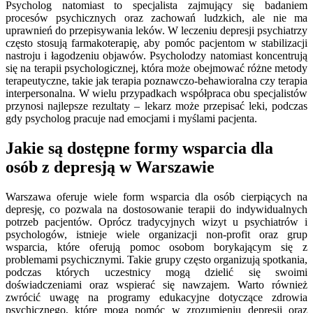
Psycholog natomiast to specjalista zajmujący się badaniem
procesów psychicznych oraz zachowań ludzkich, ale nie ma
uprawnień do przepisywania leków. W leczeniu depresji psychiatrzy
często stosują farmakoterapię, aby pomóc pacjentom w stabilizacji
nastroju i łagodzeniu objawów. Psycholodzy natomiast koncentrują
się na terapii psychologicznej, która może obejmować różne metody
terapeutyczne, takie jak terapia poznawczo-behawioralna czy terapia
interpersonalna. W wielu przypadkach współpraca obu specjalistów
przynosi najlepsze rezultaty – lekarz może przepisać leki, podczas
gdy psycholog pracuje nad emocjami i myślami pacjenta.
Jakie są dostępne formy wsparcia dla
osób z depresją w Warszawie
Warszawa oferuje wiele form wsparcia dla osób cierpiących na
depresję, co pozwala na dostosowanie terapii do indywidualnych
potrzeb pacjentów. Oprócz tradycyjnych wizyt u psychiatrów i
psychologów, istnieje wiele organizacji non-profit oraz grup
wsparcia, które oferują pomoc osobom borykającym się z
problemami psychicznymi. Takie grupy często organizują spotkania,
podczas których uczestnicy mogą dzielić się swoimi
doświadczeniami oraz wspierać się nawzajem. Warto również
zwrócić uwagę na programy edukacyjne dotyczące zdrowia
psychicznego, które mogą pomóc w zrozumieniu depresji oraz