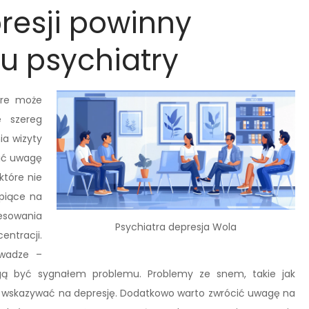
resji powinny
 u psychiatry
óre może
e szereg
ia wizyty
cić uwagę
które nie
piące na
esowania
Psychiatra depresja Wola
entracji.
 wadze –
ogą być sygnałem problemu. Problemy ze snem, takie jak
 wskazywać na depresję. Dodatkowo warto zwrócić uwagę na