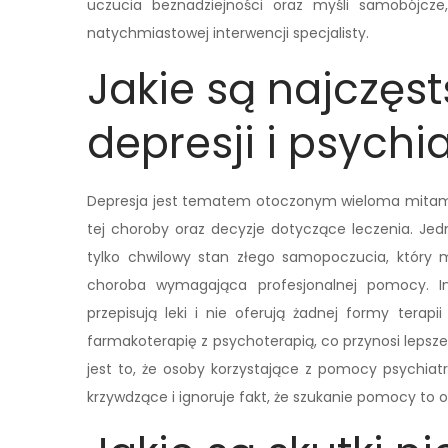
uczucia beznadziejności oraz myśli samobójc
natychmiastowej interwencji specjalisty.
Jakie są najczęs
depresji i psychi
Depresja jest tematem otoczonym wieloma mitami
tej choroby oraz decyzje dotyczące leczenia. Jed
tylko chwilowy stan złego samopoczucia, który m
choroba wymagająca profesjonalnej pomocy. I
przepisują leki i nie oferują żadnej formy terapi
farmakoterapię z psychoterapią, co przynosi lepsz
jest to, że osoby korzystające z pomocy psychiat
krzywdzące i ignoruje fakt, że szukanie pomocy to oz