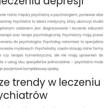
eczeniu depresji
ienie różnic między psychiatrą a psychologiem, ponieważ obie
owotnej. Psychiatra to lekarz medycyny, który ukończył studia
 głównym zadaniem jest diagnozowanie i leczenie zaburzeń
terapii oraz terapii psychologicznej. Psychiatrzy mają prawo
równaniu do psychologów. Psycholog natomiast to specjalista
rocesów myślowych. Psycholodzy często stosują różne formy
lna czy terapia humanistyczna, ale nie mają uprawnień do
sta z usług obu specjalistów jednocześnie – psychiatra może
daje pacjentowi kompleksową opiekę.
ze trendy w leczeniu
sychiatrów