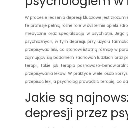
psychologiem w l
W procesie leczenia depresji kluczowe jest zrozum
te profesje pełnią różne role w systemie opieki zdr
medyczne oraz specjalizację w psychiatrii. Jego
psychicznych, w tym depresji, przy użyciu farmako
przepisywać leki, co stanowi istotną różnicę w po
zajmujący się badaniem zachowań ludzkich oraz p
terapii, takie jak terapia poznawczo-behawiora
przepisywania leków. W praktyce wiele osób korzy
przepisać leki, a psycholog prowadzić terapię, co 
Jakie są najnows
depresji przez p