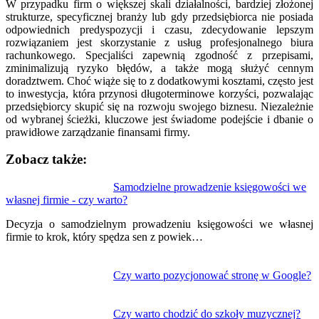
W przypadku firm o większej skali działalności, bardziej złożonej
strukturze, specyficznej branży lub gdy przedsiębiorca nie posiada
odpowiednich predyspozycji i czasu, zdecydowanie lepszym
rozwiązaniem jest skorzystanie z usług profesjonalnego biura
rachunkowego. Specjaliści zapewnią zgodność z przepisami,
zminimalizują ryzyko błędów, a także mogą służyć cennym
doradztwem. Choć wiąże się to z dodatkowymi kosztami, często jest
to inwestycja, która przynosi długoterminowe korzyści, pozwalając
przedsiębiorcy skupić się na rozwoju swojego biznesu. Niezależnie
od wybranej ścieżki, kluczowe jest świadome podejście i dbanie o
prawidłowe zarządzanie finansami firmy.
Zobacz także:
Nawigacja
Samodzielne prowadzenie księgowości we
własnej firmie - czy warto?
wpisu
Decyzja o samodzielnym prowadzeniu księgowości we własnej
firmie to krok, który spędza sen z powiek…
Czy warto pozycjonować stronę w Google?
Czy warto chodzić do szkoły muzycznej?