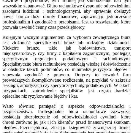
kosztów i przychodów, tym trudniej jest samodzielnie nad tym
wszystkim zapanować. Biuro rachunkowe dysponuje odpowiednimi
zasobami ludzkimi i technologicznymi, aby sprawnie obsłużyć
nawet bardzo duże obroty finansowe, zapewniając jednocześnie
profesjonalizm i zgodność z przepisami. Jest to rozwiązanie, które
pozwala uwolnić cenny czas przedsiębiorcy.
Kolejnym ważnym argumentem za wyborem zewnętrznego biura
jest złożoność specyficznych branż lub rodzajów działalności.
Niektóre branże, takie jak budownictwo, transport
międzynarodowy, czy firmy z kapitałem zagranicznym, podlegają
specyficznym regulacjom podatkowym i rachunkowym.
Specjalistyczne biura rachunkowe posiadają wiedzę i doświadczenie
w obsłudze takich podmiotów, co minimalizuje ryzyko błędów i
zapewnia zgodność z prawem. Dotyczy to również firm
prowadzących skomplikowane rozliczenia, na przykład w zakresie
leasingu, amortyzacji czy specyficznych ulg podatkowych. W takich
przypadkach, zatrudnienie specjalistów jest często bardziej
opłacalne niż ryzykowanie błędów i kar.
Warto również pamiętać o aspekcie odpowiedzialności i
bezpieczeństwa. Profesjonalne biura rachunkowe zazwyczaj
posiadają ubezpieczenie od odpowiedzialności cywilnej, które
chroni zarówno je, jak i ich klientów przed finansowymi skutkami
błędów. Przedsiębiorca, zlecając księgowość zewnętrznej firmie,
może mieć pewność, że jego dokumentacja jest prowadzona przez