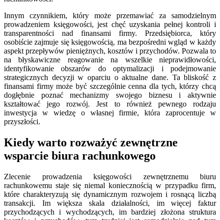
Innym czynnikiem, który może przemawiać za samodzielnym
prowadzeniem księgowości, jest chęć uzyskania pełnej kontroli i
transparentności nad finansami firmy. Przedsiębiorca, który
osobiście zajmuje się księgowością, ma bezpośredni wgląd w każdy
aspekt przepływów pieniężnych, kosztów i przychodów. Pozwala to
na błyskawiczne reagowanie na wszelkie nieprawidłowości,
identyfikowanie obszarów do optymalizacji i podejmowanie
strategicznych decyzji w oparciu o aktualne dane. Ta bliskość z
finansami firmy może być szczególnie cenna dla tych, którzy chcą
dogłębnie poznać mechanizmy swojego biznesu i aktywnie
kształtować jego rozwój. Jest to również pewnego rodzaju
inwestycja w wiedzę o własnej firmie, która zaprocentuje w
przyszłości.
Kiedy warto rozważyć zewnętrzne
wsparcie biura rachunkowego
Zlecenie prowadzenia księgowości zewnętrznemu biuru
rachunkowemu staje się niemal koniecznością w przypadku firm,
które charakteryzują się dynamicznym rozwojem i rosnącą liczbą
transakcji. Im większa skala działalności, im więcej faktur
przychodzących i wychodzących, im bardziej złożona struktura