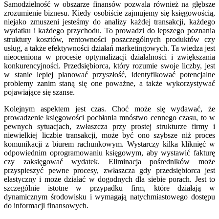
Samodzielność w obszarze finansów pozwala również na głębsze
zrozumienie biznesu. Kiedy osobiście zajmujemy się księgowością,
niejako zmuszeni jesteśmy do analizy każdej transakcji, każdego
wydatku i każdego przychodu. To prowadzi do lepszego poznania
struktury kosztów, rentowności poszczególnych produktów czy
usług, a także efektywności działań marketingowych. Ta wiedza jest
nieoceniona w procesie optymalizacji działalności i zwiększania
konkurencyjności. Przedsiębiorca, który rozumie swoje liczby, jest
w stanie lepiej planować przyszłość, identyfikować potencjalne
problemy zanim staną się one poważne, a także wykorzystywać
pojawiające się szanse.
Kolejnym aspektem jest czas. Choć może się wydawać, że
prowadzenie księgowości pochłania mnóstwo cennego czasu, to w
pewnych sytuacjach, zwłaszcza przy prostej strukturze firmy i
niewielkiej liczbie transakcji, może być ono szybsze niż proces
komunikacji z biurem rachunkowym. Wystarczy kilka kliknięć w
odpowiednim oprogramowaniu księgowym, aby wystawić fakturę
czy zaksięgować wydatek. Eliminacja pośredników może
przyspieszyć pewne procesy, zwłaszcza gdy przedsiębiorca jest
elastyczny i może działać w dogodnych dla siebie porach. Jest to
szczególnie istotne w przypadku firm, które działają w
dynamicznym środowisku i wymagają natychmiastowego dostępu
do informacji finansowych.