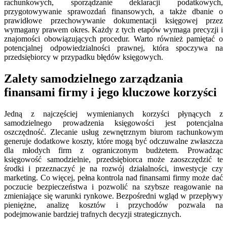
rachunkowych, sporządzanie deklaracji podatkowych,
przygotowywanie sprawozdań finansowych, a także dbanie o
prawidłowe przechowywanie dokumentacji księgowej przez
wymagany prawem okres. Każdy z tych etapów wymaga precyzji i
znajomości obowiązujących procedur. Warto również pamiętać o
potencjalnej odpowiedzialności prawnej, która spoczywa na
przedsiębiorcy w przypadku błędów księgowych.
Zalety samodzielnego zarządzania
finansami firmy i jego kluczowe korzyści
Jedną z najczęściej wymienianych korzyści płynących z
samodzielnego prowadzenia księgowości jest potencjalna
oszczędność. Zlecanie usług zewnętrznym biurom rachunkowym
generuje dodatkowe koszty, które mogą być odczuwalne zwłaszcza
dla młodych firm z ograniczonym budżetem. Prowadząc
księgowość samodzielnie, przedsiębiorca może zaoszczędzić te
środki i przeznaczyć je na rozwój działalności, inwestycje czy
marketing. Co więcej, pełna kontrola nad finansami firmy może dać
poczucie bezpieczeństwa i pozwolić na szybsze reagowanie na
zmieniające się warunki rynkowe. Bezpośredni wgląd w przepływy
pieniężne, analizę kosztów i przychodów pozwala na
podejmowanie bardziej trafnych decyzji strategicznych.