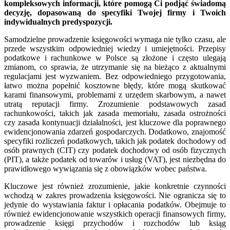
kompleksowych informacji, które pomogą Ci podjąć świadomą
decyzję, dopasowaną do specyfiki Twojej firmy i Twoich
indywidualnych predyspozycji.
Samodzielne prowadzenie księgowości wymaga nie tylko czasu, ale
przede wszystkim odpowiedniej wiedzy i umiejętności. Przepisy
podatkowe i rachunkowe w Polsce są złożone i często ulegają
zmianom, co sprawia, że utrzymanie się na bieżąco z aktualnymi
regulacjami jest wyzwaniem. Bez odpowiedniego przygotowania,
łatwo można popełnić kosztowne błędy, które mogą skutkować
karami finansowymi, problemami z urzędem skarbowym, a nawet
utratą reputacji firmy. Zrozumienie podstawowych zasad
rachunkowości, takich jak zasada memoriału, zasada ostrożności
czy zasada kontynuacji działalności, jest kluczowe dla poprawnego
ewidencjonowania zdarzeń gospodarczych. Dodatkowo, znajomość
specyfiki rozliczeń podatkowych, takich jak podatek dochodowy od
osób prawnych (CIT) czy podatek dochodowy od osób fizycznych
(PIT), a także podatek od towarów i usług (VAT), jest niezbędna do
prawidłowego wywiązania się z obowiązków wobec państwa.
Kluczowe jest również zrozumienie, jakie konkretnie czynności
wchodzą w zakres prowadzenia księgowości. Nie ogranicza się to
jedynie do wystawiania faktur i opłacania podatków. Obejmuje to
również ewidencjonowanie wszystkich operacji finansowych firmy,
prowadzenie księgi przychodów i rozchodów lub ksiąg