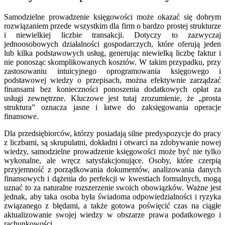
Samodzielne prowadzenie księgowości może okazać się dobrym
rozwiązaniem przede wszystkim dla firm o bardzo prostej strukturze
i niewielkiej liczbie transakcji. Dotyczy to zazwyczaj
jednoosobowych działalności gospodarczych, które oferują jeden
lub kilka podstawowych usług, generując niewielką liczbę faktur i
nie ponosząc skomplikowanych kosztów. W takim przypadku, przy
zastosowaniu intuicyjnego oprogramowania księgowego i
podstawowej wiedzy o przepisach, można efektywnie zarządzać
finansami bez konieczności ponoszenia dodatkowych opłat za
usługi zewnętrzne. Kluczowe jest tutaj zrozumienie, że „prosta
struktura” oznacza jasne i łatwe do zaksięgowania operacje
finansowe.
Dla przedsiębiorców, którzy posiadają silne predyspozycje do pracy
z liczbami, są skrupulatni, dokładni i otwarci na zdobywanie nowej
wiedzy, samodzielne prowadzenie księgowości może być nie tylko
wykonalne, ale wręcz satysfakcjonujące. Osoby, które czerpią
przyjemność z porządkowania dokumentów, analizowania danych
finansowych i dążenia do perfekcji w kwestiach formalnych, mogą
uznać to za naturalne rozszerzenie swoich obowiązków. Ważne jest
jednak, aby taka osoba była świadoma odpowiedzialności i ryzyka
związanego z błędami, a także gotowa poświęcić czas na ciągłe
aktualizowanie swojej wiedzy w obszarze prawa podatkowego i
rachunkowości.