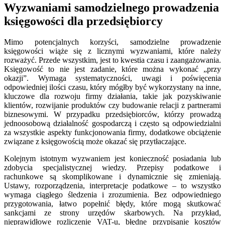
Wyzwaniami samodzielnego prowadzenia
księgowości dla przedsiębiorcy
Mimo potencjalnych korzyści, samodzielne prowadzenie
księgowości wiąże się z licznymi wyzwaniami, które należy
rozważyć. Przede wszystkim, jest to kwestia czasu i zaangażowania.
Księgowość to nie jest zadanie, które można wykonać „przy
okazji”. Wymaga systematyczności, uwagi i poświęcenia
odpowiedniej ilości czasu, który mógłby być wykorzystany na inne,
kluczowe dla rozwoju firmy działania, takie jak pozyskiwanie
klientów, rozwijanie produktów czy budowanie relacji z partnerami
biznesowymi. W przypadku przedsiębiorców, którzy prowadzą
jednoosobową działalność gospodarczą i często są odpowiedzialni
za wszystkie aspekty funkcjonowania firmy, dodatkowe obciążenie
związane z księgowością może okazać się przytłaczające.
Kolejnym istotnym wyzwaniem jest konieczność posiadania lub
zdobycia specjalistycznej wiedzy. Przepisy podatkowe i
rachunkowe są skomplikowane i dynamicznie się zmieniają.
Ustawy, rozporządzenia, interpretacje podatkowe – to wszystko
wymaga ciągłego śledzenia i zrozumienia. Bez odpowiedniego
przygotowania, łatwo popełnić błędy, które mogą skutkować
sankcjami ze strony urzędów skarbowych. Na przykład,
nieprawidłowe rozliczenie VAT-u, błędne przypisanie kosztów