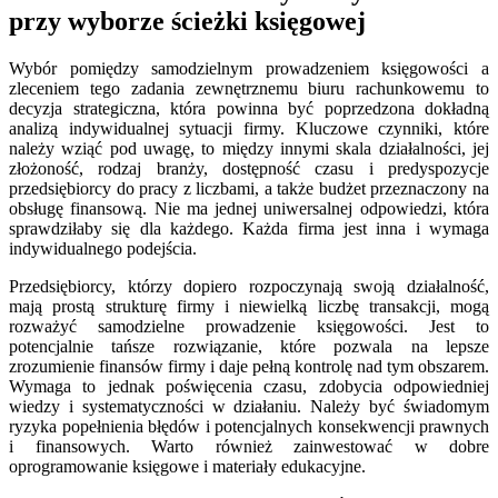
przy wyborze ścieżki księgowej
Wybór pomiędzy samodzielnym prowadzeniem księgowości a
zleceniem tego zadania zewnętrznemu biuru rachunkowemu to
decyzja strategiczna, która powinna być poprzedzona dokładną
analizą indywidualnej sytuacji firmy. Kluczowe czynniki, które
należy wziąć pod uwagę, to między innymi skala działalności, jej
złożoność, rodzaj branży, dostępność czasu i predyspozycje
przedsiębiorcy do pracy z liczbami, a także budżet przeznaczony na
obsługę finansową. Nie ma jednej uniwersalnej odpowiedzi, która
sprawdziłaby się dla każdego. Każda firma jest inna i wymaga
indywidualnego podejścia.
Przedsiębiorcy, którzy dopiero rozpoczynają swoją działalność,
mają prostą strukturę firmy i niewielką liczbę transakcji, mogą
rozważyć samodzielne prowadzenie księgowości. Jest to
potencjalnie tańsze rozwiązanie, które pozwala na lepsze
zrozumienie finansów firmy i daje pełną kontrolę nad tym obszarem.
Wymaga to jednak poświęcenia czasu, zdobycia odpowiedniej
wiedzy i systematyczności w działaniu. Należy być świadomym
ryzyka popełnienia błędów i potencjalnych konsekwencji prawnych
i finansowych. Warto również zainwestować w dobre
oprogramowanie księgowe i materiały edukacyjne.