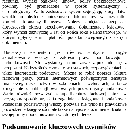
rachunki, wyciągi bankowe, umowy, polisy ubezpieczeniowe,
powinny być gromadzone w sposób systematyczny i
chronologiczny. Warto zastosować system segregacji, który ułatwi
szybkie odnalezienie potrzebnych dokumentów w przypadku
kontroli lub analizy finansowej. Należy pamiętać o przepisach
dotyczących okresu przechowywania dokumentacji księgowej,
który wynosi zazwyczaj 5 lat od końca roku kalendarzowego, w
którym upłynął termin płatności podatku związanego z danym
dokumentem.
Kluczowym elementem jest również zdobycie i ciągłe
aktualizowanie wiedzy z zakresu prawa podatkowego i
rachunkowości. Nie wystarczy jednorazowe zapoznanie się z
przepisami. Należy śledzić zmiany w ustawach, rozporządzeniach, a
także interpretacje podatkowe. Można to robić poprzez lekturę
fachowej prasy, portali internetowych poświęconych tematyce
finansowej, uczestnictwo w szkoleniach i webinarach, a także
korzystanie z publikacji wydawanych przez organy podatkowe.
Warto również rozważyć zakup literatury fachowej, która w
przystępny sposób wyjaśnia zagadnienia księgowe i podatkowe.
Posiadanie podstawowej wiedzy pozwala nie tylko na prawidłowe
prowadzenie księgowości, ale także na lepsze zrozumienie działania
swojej firmy i podejmowanie świadomych decyzji.
Podsumowanie kluczowych czynników