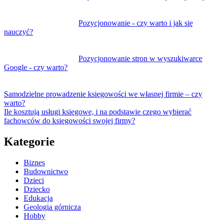
Pozycjonowanie - czy warto i jak się
nauczyć?
Pozycjonowanie stron w wyszukiwarce
Google - czy warto?
Samodzielne prowadzenie księgowości we własnej firmie – czy
warto?
Ile kosztują usługi księgowe, i na podstawie czego wybierać
fachowców do księgowości swojej firmy?
Kategorie
Biznes
Budownictwo
Dzieci
Dziecko
Edukacja
Geologia górnicza
Hobby