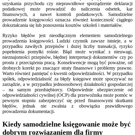
uzyskania przychodu czy nieprawidłowe sporządzenie deklaracji
podatkowej może prowadzić do naliczenia odsetek, kar
finansowych, a nawet kontroli podatkowych. Samodzielne
prowadzenie księgowości oznacza również konieczność ciągłego
dokształcania się lub ponoszenia kosztów szkoleń i materiałów.
Ryzyko błędów jest nieodłącznym elementem samodzielnego
prowadzenia księgowości. Ludzki czynnik zawsze istnieje, a w
przypadku zawiłych przepisów i dużej liczby transakcji, ryzyko
popełnienia pomyłki rośnie. Błąd może wynikać z nieuwagi,
nieznajomości przepisów, błędnej interpretacji dokumentów czy po
prostu z przeciążenia pracą. Konsekwencje mogą być poważne, od
drobnych korekt po znaczące straty finansowe i problemy prawne.
Warto również pamiętać o kwestii odpowiedzialności. W przypadku
spółek, odpowiedzialność za błędy księgowe może spoczywać na
zarządzie, a w przypadku jednoosobowej działalności gospodarczej
– na samym przedsiębiorcy. Odpowiednie ubezpieczenie od
odpowiedzialności cywilnej (OCP) dla przewoźnika może pomóc w
pewnym stopniu zabezpieczyć się przed finansowymi skutkami
błędów, jednak nie zwalnia z obowiązku prawidłowego
prowadzenia dokumentacji.
Kiedy samodzielne księgowanie może być
dobrym rozwiązaniem dla firmy