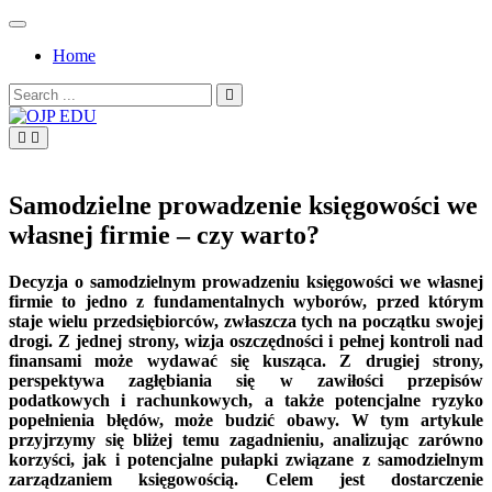
Skip
to
Home
content
Search
for:
OJP EDU
Samodzielne prowadzenie księgowości we
własnej firmie – czy warto?
Decyzja o samodzielnym prowadzeniu księgowości we własnej
firmie to jedno z fundamentalnych wyborów, przed którym
staje wielu przedsiębiorców, zwłaszcza tych na początku swojej
drogi. Z jednej strony, wizja oszczędności i pełnej kontroli nad
finansami może wydawać się kusząca. Z drugiej strony,
perspektywa zagłębiania się w zawiłości przepisów
podatkowych i rachunkowych, a także potencjalne ryzyko
popełnienia błędów, może budzić obawy. W tym artykule
przyjrzymy się bliżej temu zagadnieniu, analizując zarówno
korzyści, jak i potencjalne pułapki związane z samodzielnym
zarządzaniem księgowością. Celem jest dostarczenie