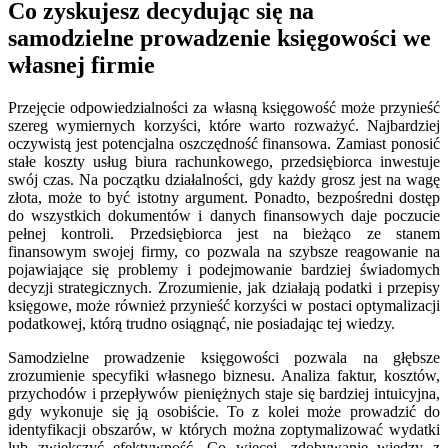
Co zyskujesz decydując się na
samodzielne prowadzenie księgowości we
własnej firmie
Przejęcie odpowiedzialności za własną księgowość może przynieść
szereg wymiernych korzyści, które warto rozważyć. Najbardziej
oczywistą jest potencjalna oszczędność finansowa. Zamiast ponosić
stałe koszty usług biura rachunkowego, przedsiębiorca inwestuje
swój czas. Na początku działalności, gdy każdy grosz jest na wagę
złota, może to być istotny argument. Ponadto, bezpośredni dostęp
do wszystkich dokumentów i danych finansowych daje poczucie
pełnej kontroli. Przedsiębiorca jest na bieżąco ze stanem
finansowym swojej firmy, co pozwala na szybsze reagowanie na
pojawiające się problemy i podejmowanie bardziej świadomych
decyzji strategicznych. Zrozumienie, jak działają podatki i przepisy
księgowe, może również przynieść korzyści w postaci optymalizacji
podatkowej, którą trudno osiągnąć, nie posiadając tej wiedzy.
Samodzielne prowadzenie księgowości pozwala na głębsze
zrozumienie specyfiki własnego biznesu. Analiza faktur, kosztów,
przychodów i przepływów pieniężnych staje się bardziej intuicyjna,
gdy wykonuje się ją osobiście. To z kolei może prowadzić do
identyfikacji obszarów, w których można zoptymalizować wydatki
lub zwiększyć efektywność. Co więcej, zdobywanie wiedzy z