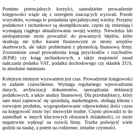
Pomimo potencjalnych korzyści, samodzielne prowadzenie
księgowości wiąże się z szeregiem znaczących wyzwań. Przede
wszystkim, wymaga to posiadania specjalistycznej wiedzy. Przepisy
podatkowe i rachunkowe są skomplikowane, często się zmieniają i
wymagają ciągłego aktualizowania swojej wiedzy. Niewiedza lub
niedopatrzenie może prowadzić do poważnych błędów, które
skutkują nie tylko karami finansowymi ze strony urzędów
skarbowych, ale także problemami z płynnością finansową firmy.
Zrozumienie zasad prowadzenia ksiąg przychodów i rozchodów
(KPiR) czy ksiąg rachunkowych, a także znajomość zasad
naliczania podatku VAT, podatku dochodowego czy składek ZUS,
to absolutne minimum.
Kolejnym istotnym wyzwaniem jest czas. Prowadzenie księgowości
to zadanie czasochłonne. Wymaga regularnego wprowadzania
danych, archiwizacji dokumentów, sporządzania deklaracji
podatkowych, a także analizy finansowej. Dla przedsiębiorcy, który
sam musi zajmować się sprzedażą, marketingiem, obsługą klienta i
rozwojem produktu, wygospodarowanie odpowiedniej ilości czasu
na księgowość może być niezwykle trudne. Często prowadzi to do
zaniedbań w innych kluczowych obszarach działalności, co może
negatywnie wpłynąć na rozwój firmy. Trzeba poświęcić wiele
godzin na naukę, a potem na codzienne, żmudne czynności.