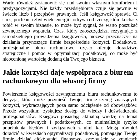
Warto również zastanowić się nad swoim własnym komfortem i
predyspozycjami. Nie każdy przedsiębiorca czuje się pewnie w
świecie liczb i przepisów prawnych. Jeśli księgowość sprawia Ci
stres, pochłania zbyt wiele energii i odrywa od rzeczy, które kochasz
robić w swoim biznesie, to może być sygnał, że warto poszukać
zewnętrznego wsparcia. Czas, który zaoszczędzisz, rezygnując z
samodzielnego prowadzenia księgowości, możesz przeznaczyć na
działania przynoszące firmie bezpośrednie korzyści. Dodatkowo,
profesjonalne biuro rachunkowe często oferuje doradztwo
strategiczne i pomoc w optymalizacji podatkowej, co może być
nieocenioną wartością dodaną dla Twojego biznesu.
Jakie korzyści daje współpraca z biurem
rachunkowym dla własnej firmy
Powierzenie księgowości zewnętrznemu biuru rachunkowemu to
decyzja, która może przynieść Twojej firmie szereg znaczących
korzyści, wykraczających poza samo odciążenie od obowiązków.
Przede wszystkim, zyskujesz dostęp do wiedzy i doświadczenia
profesjonalistów. Księgowi posiadają aktualną wiedzę na temat
przepisów prawnych i podatkowych, co minimalizuje ryzyko
popełnienia błędów i związanych z nimi kar. Mogą również
doradzić w kwestiach optymalizacji podatkowej, pomagając Twojej
firmie działać efektywniej finansowo, oczywiście w granicach