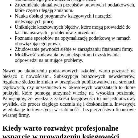
Zrozumienie aktualnych przepisów prawnych i podatkowych,
które często ulegają zmianom.
Nauka obsługi programów księgowych i narzędzi
ułatwiających pracę.
Uniknięcie kosztownych błędów, które mogą prowadzić do
kar finansowych i problemów z urzędami.
Poznanie sposobów na optymalizację podatkową w ramach
obowiązującego prawa.
Zbudowanie pewności siebie w zarządzaniu finansami firmy.
Możliwość zadawania pytań ekspertom i uzyskiwania
odpowiedzi na nurtujące problemy.
Nawet po ukończeniu podstawowych szkoleń, warto pozostać na
bieżąco z nowościami. Subskrypcja branżowych newsletterów,
regularne śledzenie zmian w przepisach publikowanych na stronach
rządowych, czy uczestnictwo w okresowych warsztatach to dobre
praktyki, które pomogą utrzymać wiedzę na wysokim poziomie.
Pamiętajmy, że wiedza z zakresu księgowości to nie jednorazowy
wysiłek, ale proces ciągłego uczenia się i doskonalenia. Inwestycja
w edukację to inwestycja w stabilność i bezpieczeństwo finansowe
własnej firmy.
Kiedy warto rozważyć profesjonalne
wsparcie w prowadzeniu księgowości