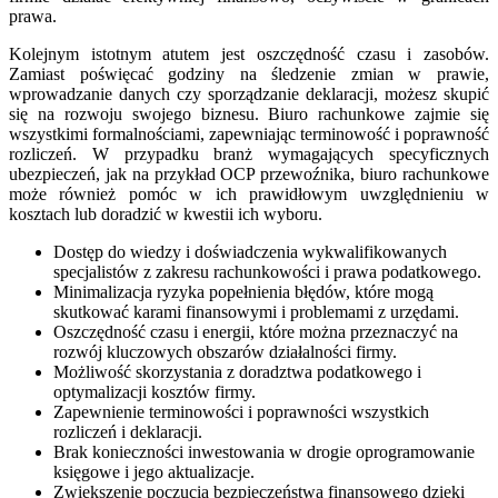
prawa.
Kolejnym istotnym atutem jest oszczędność czasu i zasobów.
Zamiast poświęcać godziny na śledzenie zmian w prawie,
wprowadzanie danych czy sporządzanie deklaracji, możesz skupić
się na rozwoju swojego biznesu. Biuro rachunkowe zajmie się
wszystkimi formalnościami, zapewniając terminowość i poprawność
rozliczeń. W przypadku branż wymagających specyficznych
ubezpieczeń, jak na przykład OCP przewoźnika, biuro rachunkowe
może również pomóc w ich prawidłowym uwzględnieniu w
kosztach lub doradzić w kwestii ich wyboru.
Dostęp do wiedzy i doświadczenia wykwalifikowanych
specjalistów z zakresu rachunkowości i prawa podatkowego.
Minimalizacja ryzyka popełnienia błędów, które mogą
skutkować karami finansowymi i problemami z urzędami.
Oszczędność czasu i energii, które można przeznaczyć na
rozwój kluczowych obszarów działalności firmy.
Możliwość skorzystania z doradztwa podatkowego i
optymalizacji kosztów firmy.
Zapewnienie terminowości i poprawności wszystkich
rozliczeń i deklaracji.
Brak konieczności inwestowania w drogie oprogramowanie
księgowe i jego aktualizacje.
Zwiększenie poczucia bezpieczeństwa finansowego dzięki