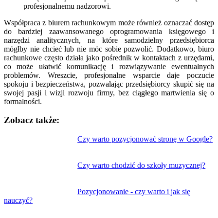
profesjonalnemu nadzorowi.
Współpraca z biurem rachunkowym może również oznaczać dostęp
do bardziej zaawansowanego oprogramowania księgowego i
narzędzi analitycznych, na które samodzielny przedsiębiorca
mógłby nie chcieć lub nie móc sobie pozwolić. Dodatkowo, biuro
rachunkowe często działa jako pośrednik w kontaktach z urzędami,
co może ułatwić komunikację i rozwiązywanie ewentualnych
problemów. Wreszcie, profesjonalne wsparcie daje poczucie
spokoju i bezpieczeństwa, pozwalając przedsiębiorcy skupić się na
swojej pasji i wizji rozwoju firmy, bez ciągłego martwienia się o
formalności.
Zobacz także:
Nawigacja
Czy warto pozycjonować stronę w Google?
wpisu
Czy warto chodzić do szkoły muzycznej?
Pozycjonowanie - czy warto i jak się
nauczyć?