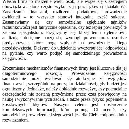
Własna firma to marzenie wielu osób, ale wiąże się z szeregiem
obowiązków, które często wykraczają poza główną działalność.
Zarządzanie finansami, rozliczenia podatkowe, prowadzenie
ewidencji – to wszystko stanowi integralną część sukcesu.
Zastanawiamy się, czy samodzielne zgłębianie tajników
rachunkowości jest faktycznie opłacalne, czy też lepiej powierzyć te
zadania specjalistom. Przyjrzymy się bliżej temu dylematowi,
analizując dostępne narzędzia, wymogi prawne oraz osobiste
predyspozycje, które mogą wpłynąć na powodzenie takiego
przedsięwzięcia. Dążymy do udzielenia wyczerpującej odpowiedzi
na pytanie, czy warto podjąć się samodzielnego prowadzenia
księgowości.
Zrozumienie mechanizmów finansowych firmy jest kluczowe dla jej
długoterminowego rozwoju. Prowadzenie księgowości
samodzielnie może wydawać się atrakcyjne ze względów
finansowych, szczególnie na początku działalności, gdy budżet jest
ograniczony. Jednakże, należy dokładnie rozważyć, czy potencjalne
oszczędności nie zostaną przyćmione przez czas poświęcony na
naukę i wykonywanie tych zadań, a także przez ryzyko popełnienia
kosztownych błędów. Naszym celem jest dostarczenie
kompleksowych informacji, które pomogą Ci ocenić, czy
samodzielne prowadzenie księgowości jest dla Ciebie odpowiednim
rozwiązaniem.