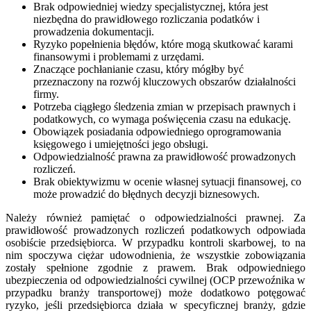
Brak odpowiedniej wiedzy specjalistycznej, która jest
niezbędna do prawidłowego rozliczania podatków i
prowadzenia dokumentacji.
Ryzyko popełnienia błędów, które mogą skutkować karami
finansowymi i problemami z urzędami.
Znaczące pochłanianie czasu, który mógłby być
przeznaczony na rozwój kluczowych obszarów działalności
firmy.
Potrzeba ciągłego śledzenia zmian w przepisach prawnych i
podatkowych, co wymaga poświęcenia czasu na edukację.
Obowiązek posiadania odpowiedniego oprogramowania
księgowego i umiejętności jego obsługi.
Odpowiedzialność prawna za prawidłowość prowadzonych
rozliczeń.
Brak obiektywizmu w ocenie własnej sytuacji finansowej, co
może prowadzić do błędnych decyzji biznesowych.
Należy również pamiętać o odpowiedzialności prawnej. Za
prawidłowość prowadzonych rozliczeń podatkowych odpowiada
osobiście przedsiębiorca. W przypadku kontroli skarbowej, to na
nim spoczywa ciężar udowodnienia, że wszystkie zobowiązania
zostały spełnione zgodnie z prawem. Brak odpowiedniego
ubezpieczenia od odpowiedzialności cywilnej (OCP przewoźnika w
przypadku branży transportowej) może dodatkowo potęgować
ryzyko, jeśli przedsiębiorca działa w specyficznej branży, gdzie