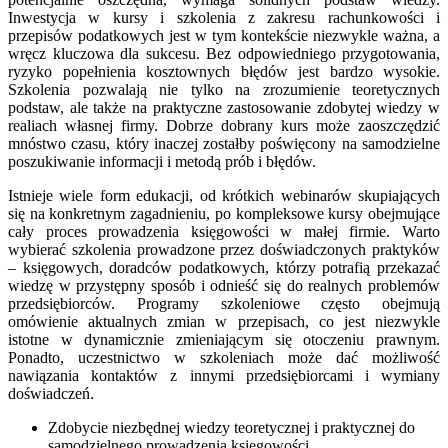
Inwestycja w kursy i szkolenia z zakresu rachunkowości i
przepisów podatkowych jest w tym kontekście niezwykle ważna, a
wręcz kluczowa dla sukcesu. Bez odpowiedniego przygotowania,
ryzyko popełnienia kosztownych błędów jest bardzo wysokie.
Szkolenia pozwalają nie tylko na zrozumienie teoretycznych
podstaw, ale także na praktyczne zastosowanie zdobytej wiedzy w
realiach własnej firmy. Dobrze dobrany kurs może zaoszczędzić
mnóstwo czasu, który inaczej zostałby poświęcony na samodzielne
poszukiwanie informacji i metodą prób i błędów.
Istnieje wiele form edukacji, od krótkich webinarów skupiających
się na konkretnym zagadnieniu, po kompleksowe kursy obejmujące
cały proces prowadzenia księgowości w małej firmie. Warto
wybierać szkolenia prowadzone przez doświadczonych praktyków
– księgowych, doradców podatkowych, którzy potrafią przekazać
wiedzę w przystępny sposób i odnieść się do realnych problemów
przedsiębiorców. Programy szkoleniowe często obejmują
omówienie aktualnych zmian w przepisach, co jest niezwykle
istotne w dynamicznie zmieniającym się otoczeniu prawnym.
Ponadto, uczestnictwo w szkoleniach może dać możliwość
nawiązania kontaktów z innymi przedsiębiorcami i wymiany
doświadczeń.
Zdobycie niezbędnej wiedzy teoretycznej i praktycznej do
samodzielnego prowadzenia księgowości.