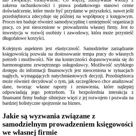
zakresu rachunkowości i prawa podatkowego stanowi cenne
doświadczenie, które może być przydatne w przyszłości, nawet jeśli
przedsiębiorca zdecyduje się później na współpracę z księgowym.
Proces ten buduje również samodyscyplinę i umiejętność organizacji
pracy, co jest nieocenione w prowadzeniu własnej firmy. Jest to
inwestycja w rozwój osobisty i zawodowy, która może przynieść
długofalowe korzyści.
Kolejnym aspektem jest elastyczność. Samodzielne zarządzanie
księgowością pozwala na dostosowanie tempa pracy do własnych
potrzeb i możliwości. Nie ma konieczności dopasowywania się do
harmonogramu zewnętrznego usługodawcy. Możliwość szybkiego
dostępu do informacji finansowych jest nieoceniona w sytuacjach
nagłych, wymagających natychmiastowych decyzji. Przedsiębiorca
może również decydować o tym, jak szczegółowo chce analizować
dane, tworząc własne raporty i zestawienia, które najlepiej
odpowiadają jego potrzebom. Ta bezpośrednia interakcja z
finansami firmy buduje silniejsze więzi z jej rozwojem i pozwala na
bardziej holistyczne spojrzenie na biznes.
Jakie są wyzwania związane z
samodzielnym prowadzeniem księgowości
we własnej firmie