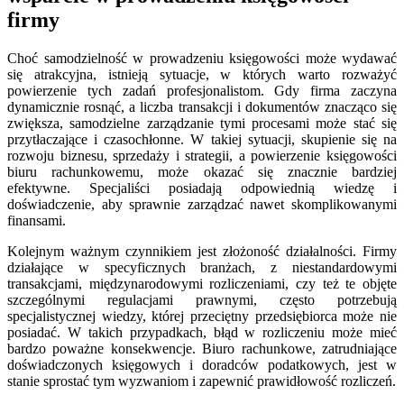
firmy
Choć samodzielność w prowadzeniu księgowości może wydawać
się atrakcyjna, istnieją sytuacje, w których warto rozważyć
powierzenie tych zadań profesjonalistom. Gdy firma zaczyna
dynamicznie rosnąć, a liczba transakcji i dokumentów znacząco się
zwiększa, samodzielne zarządzanie tymi procesami może stać się
przytłaczające i czasochłonne. W takiej sytuacji, skupienie się na
rozwoju biznesu, sprzedaży i strategii, a powierzenie księgowości
biuru rachunkowemu, może okazać się znacznie bardziej
efektywne. Specjaliści posiadają odpowiednią wiedzę i
doświadczenie, aby sprawnie zarządzać nawet skomplikowanymi
finansami.
Kolejnym ważnym czynnikiem jest złożoność działalności. Firmy
działające w specyficznych branżach, z niestandardowymi
transakcjami, międzynarodowymi rozliczeniami, czy też te objęte
szczególnymi regulacjami prawnymi, często potrzebują
specjalistycznej wiedzy, której przeciętny przedsiębiorca może nie
posiadać. W takich przypadkach, błąd w rozliczeniu może mieć
bardzo poważne konsekwencje. Biuro rachunkowe, zatrudniające
doświadczonych księgowych i doradców podatkowych, jest w
stanie sprostać tym wyzwaniom i zapewnić prawidłowość rozliczeń.