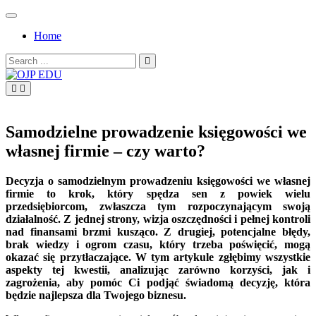
Skip
to
Home
content
Search
for:
OJP EDU
Samodzielne prowadzenie księgowości we
własnej firmie – czy warto?
Decyzja o samodzielnym prowadzeniu księgowości we własnej
firmie to krok, który spędza sen z powiek wielu
przedsiębiorcom, zwłaszcza tym rozpoczynającym swoją
działalność. Z jednej strony, wizja oszczędności i pełnej kontroli
nad finansami brzmi kusząco. Z drugiej, potencjalne błędy,
brak wiedzy i ogrom czasu, który trzeba poświęcić, mogą
okazać się przytłaczające. W tym artykule zgłębimy wszystkie
aspekty tej kwestii, analizując zarówno korzyści, jak i
zagrożenia, aby pomóc Ci podjąć świadomą decyzję, która
będzie najlepsza dla Twojego biznesu.