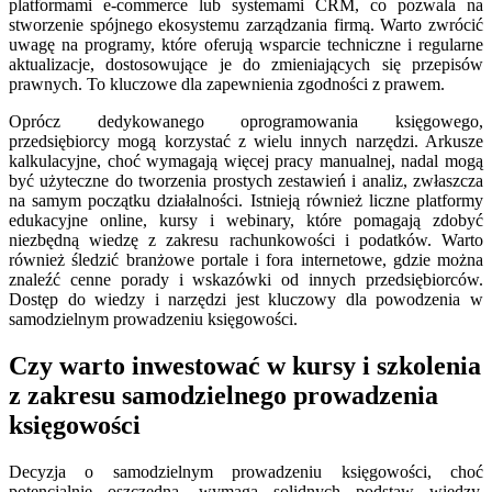
platformami e-commerce lub systemami CRM, co pozwala na
stworzenie spójnego ekosystemu zarządzania firmą. Warto zwrócić
uwagę na programy, które oferują wsparcie techniczne i regularne
aktualizacje, dostosowujące je do zmieniających się przepisów
prawnych. To kluczowe dla zapewnienia zgodności z prawem.
Oprócz dedykowanego oprogramowania księgowego,
przedsiębiorcy mogą korzystać z wielu innych narzędzi. Arkusze
kalkulacyjne, choć wymagają więcej pracy manualnej, nadal mogą
być użyteczne do tworzenia prostych zestawień i analiz, zwłaszcza
na samym początku działalności. Istnieją również liczne platformy
edukacyjne online, kursy i webinary, które pomagają zdobyć
niezbędną wiedzę z zakresu rachunkowości i podatków. Warto
również śledzić branżowe portale i fora internetowe, gdzie można
znaleźć cenne porady i wskazówki od innych przedsiębiorców.
Dostęp do wiedzy i narzędzi jest kluczowy dla powodzenia w
samodzielnym prowadzeniu księgowości.
Czy warto inwestować w kursy i szkolenia
z zakresu samodzielnego prowadzenia
księgowości
Decyzja o samodzielnym prowadzeniu księgowości, choć
potencjalnie oszczędna, wymaga solidnych podstaw wiedzy.