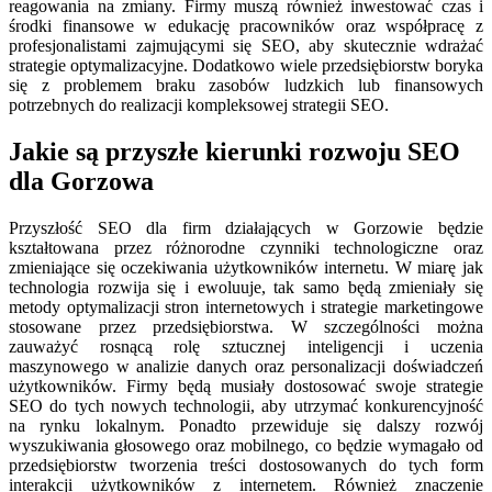
reagowania na zmiany. Firmy muszą również inwestować czas i
środki finansowe w edukację pracowników oraz współpracę z
profesjonalistami zajmującymi się SEO, aby skutecznie wdrażać
strategie optymalizacyjne. Dodatkowo wiele przedsiębiorstw boryka
się z problemem braku zasobów ludzkich lub finansowych
potrzebnych do realizacji kompleksowej strategii SEO.
Jakie są przyszłe kierunki rozwoju SEO
dla Gorzowa
Przyszłość SEO dla firm działających w Gorzowie będzie
kształtowana przez różnorodne czynniki technologiczne oraz
zmieniające się oczekiwania użytkowników internetu. W miarę jak
technologia rozwija się i ewoluuje, tak samo będą zmieniały się
metody optymalizacji stron internetowych i strategie marketingowe
stosowane przez przedsiębiorstwa. W szczególności można
zauważyć rosnącą rolę sztucznej inteligencji i uczenia
maszynowego w analizie danych oraz personalizacji doświadczeń
użytkowników. Firmy będą musiały dostosować swoje strategie
SEO do tych nowych technologii, aby utrzymać konkurencyjność
na rynku lokalnym. Ponadto przewiduje się dalszy rozwój
wyszukiwania głosowego oraz mobilnego, co będzie wymagało od
przedsiębiorstw tworzenia treści dostosowanych do tych form
interakcji użytkowników z internetem. Również znaczenie