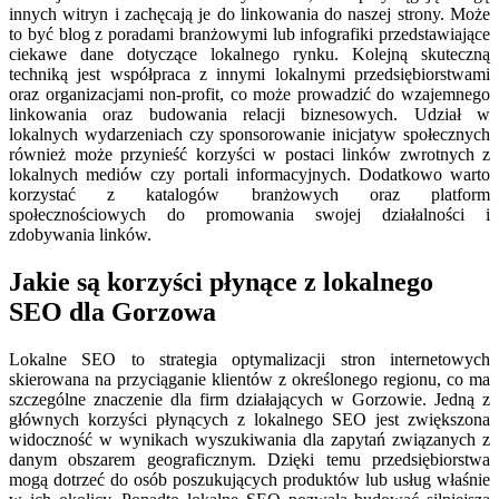
innych witryn i zachęcają je do linkowania do naszej strony. Może
to być blog z poradami branżowymi lub infografiki przedstawiające
ciekawe dane dotyczące lokalnego rynku. Kolejną skuteczną
techniką jest współpraca z innymi lokalnymi przedsiębiorstwami
oraz organizacjami non-profit, co może prowadzić do wzajemnego
linkowania oraz budowania relacji biznesowych. Udział w
lokalnych wydarzeniach czy sponsorowanie inicjatyw społecznych
również może przynieść korzyści w postaci linków zwrotnych z
lokalnych mediów czy portali informacyjnych. Dodatkowo warto
korzystać z katalogów branżowych oraz platform
społecznościowych do promowania swojej działalności i
zdobywania linków.
Jakie są korzyści płynące z lokalnego
SEO dla Gorzowa
Lokalne SEO to strategia optymalizacji stron internetowych
skierowana na przyciąganie klientów z określonego regionu, co ma
szczególne znaczenie dla firm działających w Gorzowie. Jedną z
głównych korzyści płynących z lokalnego SEO jest zwiększona
widoczność w wynikach wyszukiwania dla zapytań związanych z
danym obszarem geograficznym. Dzięki temu przedsiębiorstwa
mogą dotrzeć do osób poszukujących produktów lub usług właśnie