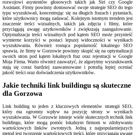
rozwojowi asystentów głosowych takich jak Siri czy Google
Assistant. Firmy powinny dostosować swoje strategie SEO do tego
typu wyszukiwań, koncentrując się na długich frazach i pytaniach,
które użytkownicy mogą zadawać. Kolejnym istotnym trendem jest
znaczenie treści wizualnych, takich jak zdjęcia i filmy, które
przyciągają uwagę użytkowników i zwiększają zaangażowanie.
Optymalizacja treści wizualnych pod kątem SEO może przynieść
wymierne korzyści w postaci lepszej widoczności w wynikach
wyszukiwania. Również rosnąca popularność lokalnego SEO
sprawia, że firmy w Gorzowie powinny skupić się na optymalizacji
swoich stron pod kątem lokalnych fraz oraz rejestracji w Google
Moja Firma. Warto również zauważyć, że algorytmy wyszukiwarek
stają się coraz bardziej zaawansowane i potrafią lepiej oceniać
jakość treści oraz doświadczenia użytkowników.
Jakie techniki link buildingu są skuteczne
dla Gorzowa
Link building to jeden z kluczowych elementów strategii SEO,
który ma ogromny wpływ na pozycję strony w wynikach
wyszukiwania. W Gorzowie istnieje wiele skutecznych technik link
buildingu, które mogą pomóc lokalnym firmom w zdobywaniu
wartościowych linków zwrotnych. Jedną z najpopularniejszych
metod jest tworzenie wartościowych treści, które przyciągają uwagę