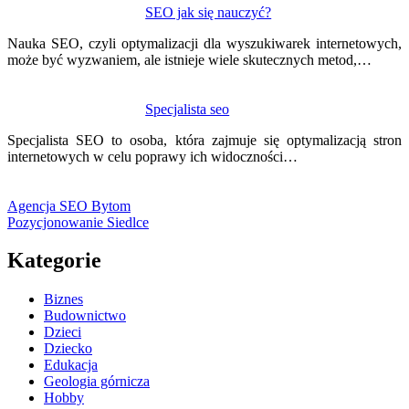
SEO jak się nauczyć?
Nauka SEO, czyli optymalizacji dla wyszukiwarek internetowych,
może być wyzwaniem, ale istnieje wiele skutecznych metod,…
Specjalista seo
Specjalista SEO to osoba, która zajmuje się optymalizacją stron
internetowych w celu poprawy ich widoczności…
Agencja SEO Bytom
Pozycjonowanie Siedlce
Kategorie
Biznes
Budownictwo
Dzieci
Dziecko
Edukacja
Geologia górnicza
Hobby