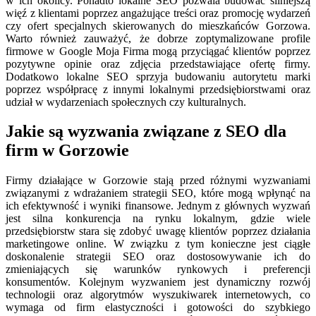
w ich okolicy. Ponadto lokalne SEO pozwala budować silniejszą
więź z klientami poprzez angażujące treści oraz promocję wydarzeń
czy ofert specjalnych skierowanych do mieszkańców Gorzowa.
Warto również zauważyć, że dobrze zoptymalizowane profile
firmowe w Google Moja Firma mogą przyciągać klientów poprzez
pozytywne opinie oraz zdjęcia przedstawiające ofertę firmy.
Dodatkowo lokalne SEO sprzyja budowaniu autorytetu marki
poprzez współpracę z innymi lokalnymi przedsiębiorstwami oraz
udział w wydarzeniach społecznych czy kulturalnych.
Jakie są wyzwania związane z SEO dla
firm w Gorzowie
Firmy działające w Gorzowie stają przed różnymi wyzwaniami
związanymi z wdrażaniem strategii SEO, które mogą wpłynąć na
ich efektywność i wyniki finansowe. Jednym z głównych wyzwań
jest silna konkurencja na rynku lokalnym, gdzie wiele
przedsiębiorstw stara się zdobyć uwagę klientów poprzez działania
marketingowe online. W związku z tym konieczne jest ciągłe
doskonalenie strategii SEO oraz dostosowywanie ich do
zmieniających się warunków rynkowych i preferencji
konsumentów. Kolejnym wyzwaniem jest dynamiczny rozwój
technologii oraz algorytmów wyszukiwarek internetowych, co
wymaga od firm elastyczności i gotowości do szybkiego