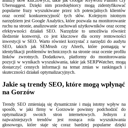
analizy słów kluczowych, takie jak Google Keyword Planner czy
Ubersuggest. Dzięki nim przedsiębiorcy mogą zidentyfikować
popularne frazy wyszukiwane przez ich potencjalnych klientów
oraz ocenić konkurencyjność tych słów. Kolejnym istotnym
narzędziem jest Google Analytics, które pozwala na monitorowanie
ruchu na stronie, analizowanie zachowań użytkowników oraz ocenę
efektywności działań SEO. Narzędzie to umożliwia również
śledzenie konwersji, co jest kluczowe dla oceny rentowności
inwestycji w SEO. Warto również korzystać z narzędzi do audytu
SEO, takich jak SEMrush czy Ahrefs, które pomagają w
identyfikacji problemów technicznych na stronie oraz ocenie profilu
linków zwrotnych. Dodatkowo, platformy do monitorowania
pozycji w wynikach wyszukiwania, takie jak SERPWatcher, mogą
dostarczyć cennych informacji na temat zmian w rankingach i
skuteczności działań optymalizacyjnych.
Jakie są trendy SEO, które mogą wpłynąć
na Gorzów
Trendy SEO zmieniają się dynamicznie i mają istotny wpływ na
sposób, w jaki firmy w Gorzowie powinny podchodzić do
optymalizacji swoich stron internetowych. Jednym z
najważniejszych trendów jest rosnąca rola wyszukiwania
głosowego, które staje się coraz bardziej popularne dzięki