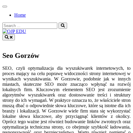
Skip
to
Home
content
Search
for:
OJP EDU
Seo Gorzów
SEO, czyli optymalizacja dla wyszukiwarek internetowych, to
proces mający na celu poprawę widoczności strony internetowej w
wynikach wyszukiwania. W Gorzowie, podobnie jak w innych
miastach, skuteczne SEO może znacząco wpłynąć na rozwój
lokalnych firm. Kluczowym elementem SEO jest zrozumienie
algorytmów wyszukiwarek oraz dostosowanie treści i struktury
strony do ich wymagań. W praktyce oznacza to, że właściciele stron
muszą dbać o odpowiednie słowa kluczowe, które są istotne dla ich
branży i lokalizacji. W Gorzowie wiele firm stara się wykorzystać
lokalne słowa kluczowe, aby przyciągnąć klientów z okolicy.
Oprócz tego ważne jest również budowanie linków zwrotnych oraz
optymalizacja techniczna strony, co obejmuje szybkość ładowania,
responsywność oraz bezpieczeństwo. Warto również pamiętać o