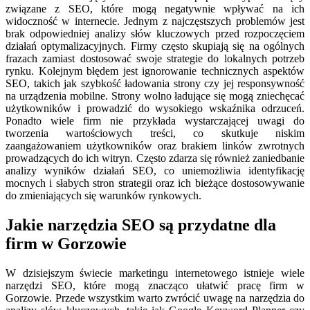
związane z SEO, które mogą negatywnie wpływać na ich
widoczność w internecie. Jednym z najczęstszych problemów jest
brak odpowiedniej analizy słów kluczowych przed rozpoczęciem
działań optymalizacyjnych. Firmy często skupiają się na ogólnych
frazach zamiast dostosować swoje strategie do lokalnych potrzeb
rynku. Kolejnym błędem jest ignorowanie technicznych aspektów
SEO, takich jak szybkość ładowania strony czy jej responsywność
na urządzenia mobilne. Strony wolno ładujące się mogą zniechęcać
użytkowników i prowadzić do wysokiego wskaźnika odrzuceń.
Ponadto wiele firm nie przykłada wystarczającej uwagi do
tworzenia wartościowych treści, co skutkuje niskim
zaangażowaniem użytkowników oraz brakiem linków zwrotnych
prowadzących do ich witryn. Często zdarza się również zaniedbanie
analizy wyników działań SEO, co uniemożliwia identyfikację
mocnych i słabych stron strategii oraz ich bieżące dostosowywanie
do zmieniających się warunków rynkowych.
Jakie narzędzia SEO są przydatne dla
firm w Gorzowie
W dzisiejszym świecie marketingu internetowego istnieje wiele
narzędzi SEO, które mogą znacząco ułatwić pracę firm w
Gorzowie. Przede wszystkim warto zwrócić uwagę na narzędzia do