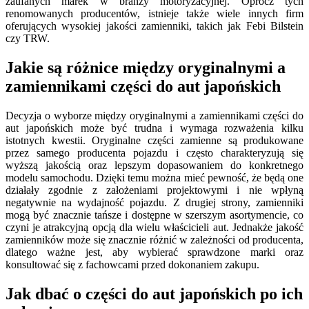
zaufanych marek w branży motoryzacyjnej. Oprócz tych
renomowanych producentów, istnieje także wiele innych firm
oferujących wysokiej jakości zamienniki, takich jak Febi Bilstein
czy TRW.
Jakie są różnice między oryginalnymi a
zamiennikami części do aut japońskich
Decyzja o wyborze między oryginalnymi a zamiennikami części do
aut japońskich może być trudna i wymaga rozważenia kilku
istotnych kwestii. Oryginalne części zamienne są produkowane
przez samego producenta pojazdu i często charakteryzują się
wyższą jakością oraz lepszym dopasowaniem do konkretnego
modelu samochodu. Dzięki temu można mieć pewność, że będą one
działały zgodnie z założeniami projektowymi i nie wpłyną
negatywnie na wydajność pojazdu. Z drugiej strony, zamienniki
mogą być znacznie tańsze i dostępne w szerszym asortymencie, co
czyni je atrakcyjną opcją dla wielu właścicieli aut. Jednakże jakość
zamienników może się znacznie różnić w zależności od producenta,
dlatego ważne jest, aby wybierać sprawdzone marki oraz
konsultować się z fachowcami przed dokonaniem zakupu.
Jak dbać o części do aut japońskich po ich