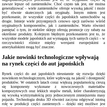
zawsze lepsze od zamienników. Choć często tak jest, nie można
generalizować – wiele zamienników oferuje wysoką jakość i może
być równie skutecznych jak oryginały. Innym mitem jest
przekonanie, że wszystkie części do japońskich samochodów są
drogie. Istnieje wiele przystępnych cenowo opcji zarówno wśród
oryginalnych komponentów, jak i zamienników. Warto również
pamiętać o tym, że niektóre sklepy oferują promocje czy rabaty na
określone produkty. Kolejnym błędnym przekonaniem jest to, że
wszystkie modele japońskich aut wymagają tych samych części – w
rzeczywistości różnice między wersjami europejskimi a
amerykańskimi mogą być znaczne.
Jakie nowinki technologiczne wpływają
na rynek części do aut japońskich
Rynek części do aut japońskich nieustannie się rozwija dzięki
nowinkom technologicznym, które wpływają na jakość i dostępność
produktów. W ostatnich latach coraz większą popularnością cieszą
się komponenty wykonane z nowoczesnych materiałów
kompozytowych oraz lekkich stopów metali, które charakteryzują
się wysoką wytrzymałością przy jednoczesnym zmniejszeniu masy
pojazdu. Technologia druku 3D również zaczyna odgrywać istotną
rolę w produkcji części zamiennych – dzięki niej możliwe jest