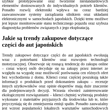
szybkie prototypowanie oraz tworzenie niestandardowych
elementów dostosowanych do indywidualnych potrzeb klientów.
Ponadto rozwój elektroniki wpływa na coraz bardziej
zaawansowane systemy zarządzania silnikiem oraz układami
elektronicznymi w samochodach japońskich. Dzięki temu możliwe
jest lepsze monitorowanie stanu technicznego pojazdu oraz szybsza
diagnostyka problemów związanych z jego eksploatacją.
Jakie są trendy zakupowe dotyczące
części do aut japońskich
Trendy zakupowe dotyczące części do aut japońskich ewoluują
wraz z potrzebami klientów oraz rozwojem technologii
motoryzacyjnej. Obserwuje się rosnącą tendencję do zakupu online
– coraz więcej osób decyduje się na zakupy przez internet ze
względu na wygodę oraz możliwość porównania cen różnych ofert
bez wychodzenia z domu. Klienci coraz częściej poszukują także
informacji o produktach przed dokonaniem zakupu – recenzje
innych użytkowników oraz opinie ekspertów mają duże znaczenie
dla podejmowanych decyzji. Wzrasta również zainteresowanie
ekologicznymi rozwiązaniami – klienci chętniej wybierają produkty
wykonane z materiałów przyjaznych dla środowiska lub te, które
przyczyniają się do zmniejszenia emisji spalin. Ponadto zauważalny
jest wzrost popularności lokalnych warsztatów samochodowych