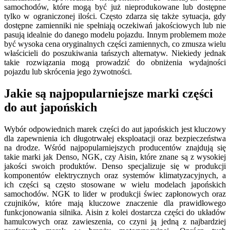
samochodów, które mogą być już nieprodukowane lub dostępne
tylko w ograniczonej ilości. Często zdarza się także sytuacja, gdy
dostępne zamienniki nie spełniają oczekiwań jakościowych lub nie
pasują idealnie do danego modelu pojazdu. Innym problemem może
być wysoka cena oryginalnych części zamiennych, co zmusza wielu
właścicieli do poszukiwania tańszych alternatyw. Niekiedy jednak
takie rozwiązania mogą prowadzić do obniżenia wydajności
pojazdu lub skrócenia jego żywotności.
Jakie są najpopularniejsze marki części
do aut japońskich
Wybór odpowiednich marek części do aut japońskich jest kluczowy
dla zapewnienia ich długotrwałej eksploatacji oraz bezpieczeństwa
na drodze. Wśród najpopularniejszych producentów znajdują się
takie marki jak Denso, NGK, czy Aisin, które znane są z wysokiej
jakości swoich produktów. Denso specjalizuje się w produkcji
komponentów elektrycznych oraz systemów klimatyzacyjnych, a
ich części są często stosowane w wielu modelach japońskich
samochodów. NGK to lider w produkcji świec zapłonowych oraz
czujników, które mają kluczowe znaczenie dla prawidłowego
funkcjonowania silnika. Aisin z kolei dostarcza części do układów
hamulcowych oraz zawieszenia, co czyni ją jedną z najbardziej