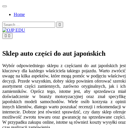
Skip
to
Home
content
Search
for:
OJP EDU
Sklep auto części do aut japońskich
Wybór odpowiedniego sklepu z częściami do aut japońskich jest
kluczowy dla każdego właściciela takiego pojazdu. Warto zwrócić
uwagę na kilka aspektów, które mogą pomóc w podjęciu właściwej
decyzji. Przede wszystkim, dobry sklep powinien oferować szeroki
asortyment części zamiennych, zarówno oryginalnych, jak i ich
zamienników. Oprócz tego, istotne jest, aby sprzedawca miał
doświadczenie w branży motoryzacyjnej oraz znał specyfikę
japońskich modeli samochodów. Wiele osób korzysta z opinii
innych klientów, dlatego warto poszukać recenzji i rekomendacji w
internecie. Dobrze jest również sprawdzić, czy dany sklep oferuje
możliwość zwrotu towaru oraz gwarancję na sprzedawane części.
W przypadku zakupu online, istotne są również koszty wysyłki oraz
czas realizacji zamówienia.