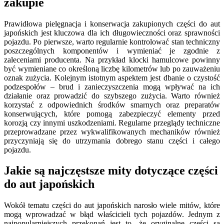
zakupie
Prawidłowa pielęgnacja i konserwacja zakupionych części do aut
japońskich jest kluczowa dla ich długowieczności oraz sprawności
pojazdu. Po pierwsze, warto regularnie kontrolować stan techniczny
poszczególnych komponentów i wymieniać je zgodnie z
zaleceniami producenta. Na przykład klocki hamulcowe powinny
być wymieniane co określoną liczbę kilometrów lub po zauważeniu
oznak zużycia. Kolejnym istotnym aspektem jest dbanie o czystość
podzespołów – brud i zanieczyszczenia mogą wpływać na ich
działanie oraz prowadzić do szybszego zużycia. Warto również
korzystać z odpowiednich środków smarnych oraz preparatów
konserwujących, które pomogą zabezpieczyć elementy przed
korozją czy innymi uszkodzeniami. Regularne przeglądy techniczne
przeprowadzane przez wykwalifikowanych mechaników również
przyczyniają się do utrzymania dobrego stanu części i całego
pojazdu.
Jakie są najczęstsze mity dotyczące części
do aut japońskich
Wokół tematu części do aut japońskich narosło wiele mitów, które
mogą wprowadzać w błąd właścicieli tych pojazdów. Jednym z
najpopularniejszych przekonań jest to, że oryginalne części są