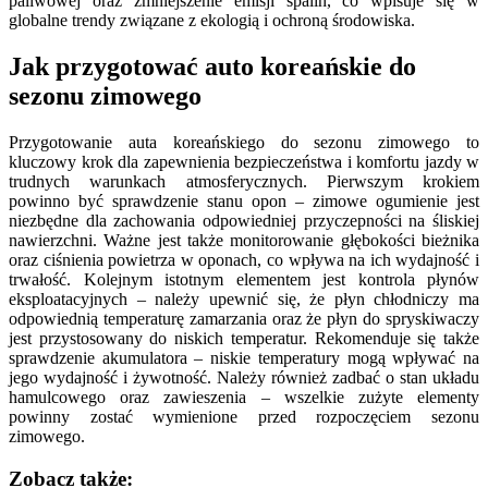
paliwowej oraz zmniejszenie emisji spalin, co wpisuje się w
globalne trendy związane z ekologią i ochroną środowiska.
Jak przygotować auto koreańskie do
sezonu zimowego
Przygotowanie auta koreańskiego do sezonu zimowego to
kluczowy krok dla zapewnienia bezpieczeństwa i komfortu jazdy w
trudnych warunkach atmosferycznych. Pierwszym krokiem
powinno być sprawdzenie stanu opon – zimowe ogumienie jest
niezbędne dla zachowania odpowiedniej przyczepności na śliskiej
nawierzchni. Ważne jest także monitorowanie głębokości bieżnika
oraz ciśnienia powietrza w oponach, co wpływa na ich wydajność i
trwałość. Kolejnym istotnym elementem jest kontrola płynów
eksploatacyjnych – należy upewnić się, że płyn chłodniczy ma
odpowiednią temperaturę zamarzania oraz że płyn do spryskiwaczy
jest przystosowany do niskich temperatur. Rekomenduje się także
sprawdzenie akumulatora – niskie temperatury mogą wpływać na
jego wydajność i żywotność. Należy również zadbać o stan układu
hamulcowego oraz zawieszenia – wszelkie zużyte elementy
powinny zostać wymienione przed rozpoczęciem sezonu
zimowego.
Zobacz także: