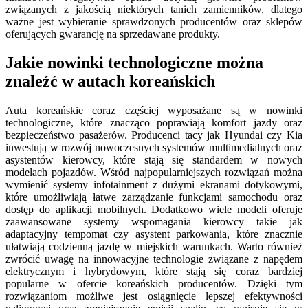
związanych z jakością niektórych tanich zamienników, dlatego
ważne jest wybieranie sprawdzonych producentów oraz sklepów
oferujących gwarancję na sprzedawane produkty.
Jakie nowinki technologiczne można
znaleźć w autach koreańskich
Auta koreańskie coraz częściej wyposażane są w nowinki
technologiczne, które znacząco poprawiają komfort jazdy oraz
bezpieczeństwo pasażerów. Producenci tacy jak Hyundai czy Kia
inwestują w rozwój nowoczesnych systemów multimedialnych oraz
asystentów kierowcy, które stają się standardem w nowych
modelach pojazdów. Wśród najpopularniejszych rozwiązań można
wymienić systemy infotainment z dużymi ekranami dotykowymi,
które umożliwiają łatwe zarządzanie funkcjami samochodu oraz
dostęp do aplikacji mobilnych. Dodatkowo wiele modeli oferuje
zaawansowane systemy wspomagania kierowcy takie jak
adaptacyjny tempomat czy asystent parkowania, które znacznie
ułatwiają codzienną jazdę w miejskich warunkach. Warto również
zwrócić uwagę na innowacyjne technologie związane z napędem
elektrycznym i hybrydowym, które stają się coraz bardziej
popularne w ofercie koreańskich producentów. Dzięki tym
rozwiązaniom możliwe jest osiągnięcie lepszej efektywności