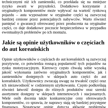
technicznymi niż ich zamienniki, co przekłada się na mniejsze
ryzyko awarii w przyszłości. Dodatkowo korzystanie z
oryginalnych komponentów może wpływać na wartość rynkową
pojazdu – auta wyposażone w oryginalne części są zazwyczaj
bardziej cenione przez potencjalnych nabywców. Warto również
pamiętać o gwarancji oferowanej przez producenta na oryginalne
części, co daje dodatkowe poczucie bezpieczeństwa w przypadku
ewentualnych problemów po ich montażu.
Jakie są opinie użytkowników o częściach
do aut koreańskich
Opinie użytkowników o częściach do aut koreańskich są zazwyczaj
pozytywne, co potwierdza rosnącą popularność tych pojazdów na
rynku motoryzacyjnym. Kierowcy często chwalą sobie wysoką
jakość wykonania zarówno oryginalnych komponentów, jak i
zamienników dostępnych w sklepach auto części do aut
koreańskich. Użytkownicy zwracają uwagę na trwałość części oraz
ich niezawodność w codziennym użytkowaniu. Często podkreślają
również łatwość dostępu do różnych produktów oraz szeroki
asortyment dostępny w sklepach internetowych i stacjonarnych.
Wiele osób docenia także konkurencyjne ceny oferowanych
komponentów, co sprawia, że naprawy stają się bardziej przystępne
finansowo. Negatywne opinie dotyczą głównie problemów