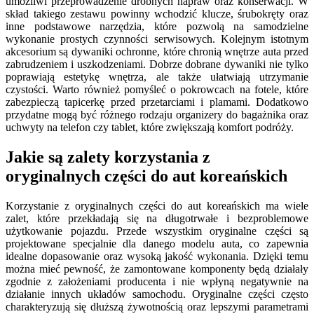
umożliwi przeprowadzenie drobnych napraw oraz konserwacji. W
skład takiego zestawu powinny wchodzić klucze, śrubokręty oraz
inne podstawowe narzędzia, które pozwolą na samodzielne
wykonanie prostych czynności serwisowych. Kolejnym istotnym
akcesorium są dywaniki ochronne, które chronią wnętrze auta przed
zabrudzeniem i uszkodzeniami. Dobrze dobrane dywaniki nie tylko
poprawiają estetykę wnętrza, ale także ułatwiają utrzymanie
czystości. Warto również pomyśleć o pokrowcach na fotele, które
zabezpieczą tapicerkę przed przetarciami i plamami. Dodatkowo
przydatne mogą być różnego rodzaju organizery do bagażnika oraz
uchwyty na telefon czy tablet, które zwiększają komfort podróży.
Jakie są zalety korzystania z
oryginalnych części do aut koreańskich
Korzystanie z oryginalnych części do aut koreańskich ma wiele
zalet, które przekładają się na długotrwałe i bezproblemowe
użytkowanie pojazdu. Przede wszystkim oryginalne części są
projektowane specjalnie dla danego modelu auta, co zapewnia
idealne dopasowanie oraz wysoką jakość wykonania. Dzięki temu
można mieć pewność, że zamontowane komponenty będą działały
zgodnie z założeniami producenta i nie wpłyną negatywnie na
działanie innych układów samochodu. Oryginalne części często
charakteryzują się dłuższą żywotnością oraz lepszymi parametrami