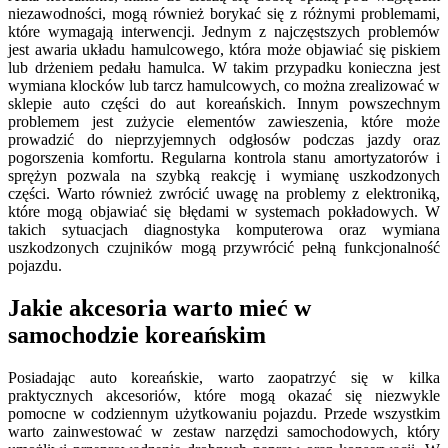
niezawodności, mogą również borykać się z różnymi problemami,
które wymagają interwencji. Jednym z najczęstszych problemów
jest awaria układu hamulcowego, która może objawiać się piskiem
lub drżeniem pedału hamulca. W takim przypadku konieczna jest
wymiana klocków lub tarcz hamulcowych, co można zrealizować w
sklepie auto części do aut koreańskich. Innym powszechnym
problemem jest zużycie elementów zawieszenia, które może
prowadzić do nieprzyjemnych odgłosów podczas jazdy oraz
pogorszenia komfortu. Regularna kontrola stanu amortyzatorów i
sprężyn pozwala na szybką reakcję i wymianę uszkodzonych
części. Warto również zwrócić uwagę na problemy z elektroniką,
które mogą objawiać się błędami w systemach pokładowych. W
takich sytuacjach diagnostyka komputerowa oraz wymiana
uszkodzonych czujników mogą przywrócić pełną funkcjonalność
pojazdu.
Jakie akcesoria warto mieć w
samochodzie koreańskim
Posiadając auto koreańskie, warto zaopatrzyć się w kilka
praktycznych akcesoriów, które mogą okazać się niezwykle
pomocne w codziennym użytkowaniu pojazdu. Przede wszystkim
warto zainwestować w zestaw narzędzi samochodowych, który