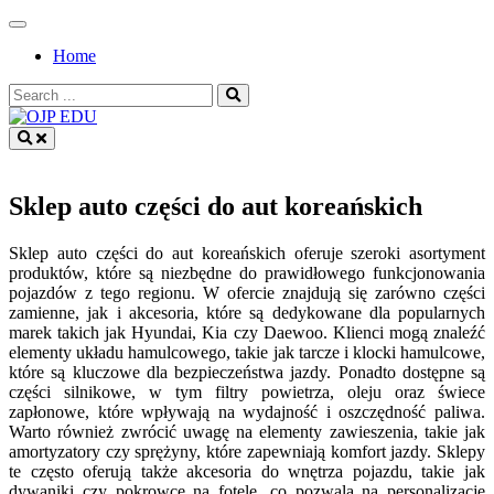
Skip
to
Home
content
Search
for:
OJP EDU
Sklep auto części do aut koreańskich
Sklep auto części do aut koreańskich oferuje szeroki asortyment
produktów, które są niezbędne do prawidłowego funkcjonowania
pojazdów z tego regionu. W ofercie znajdują się zarówno części
zamienne, jak i akcesoria, które są dedykowane dla popularnych
marek takich jak Hyundai, Kia czy Daewoo. Klienci mogą znaleźć
elementy układu hamulcowego, takie jak tarcze i klocki hamulcowe,
które są kluczowe dla bezpieczeństwa jazdy. Ponadto dostępne są
części silnikowe, w tym filtry powietrza, oleju oraz świece
zapłonowe, które wpływają na wydajność i oszczędność paliwa.
Warto również zwrócić uwagę na elementy zawieszenia, takie jak
amortyzatory czy sprężyny, które zapewniają komfort jazdy. Sklepy
te często oferują także akcesoria do wnętrza pojazdu, takie jak
dywaniki czy pokrowce na fotele, co pozwala na personalizację