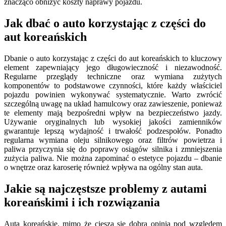
znacząco obniżyć koszty naprawy pojazdu.
Jak dbać o auto korzystając z części do
aut koreańskich
Dbanie o auto korzystając z części do aut koreańskich to kluczowy
element zapewniający jego długowieczność i niezawodność.
Regularne przeglądy techniczne oraz wymiana zużytych
komponentów to podstawowe czynności, które każdy właściciel
pojazdu powinien wykonywać systematycznie. Warto zwrócić
szczególną uwagę na układ hamulcowy oraz zawieszenie, ponieważ
te elementy mają bezpośredni wpływ na bezpieczeństwo jazdy.
Używanie oryginalnych lub wysokiej jakości zamienników
gwarantuje lepszą wydajność i trwałość podzespołów. Ponadto
regularna wymiana oleju silnikowego oraz filtrów powietrza i
paliwa przyczynia się do poprawy osiągów silnika i zmniejszenia
zużycia paliwa. Nie można zapominać o estetyce pojazdu – dbanie
o wnętrze oraz karoserię również wpływa na ogólny stan auta.
Jakie są najczęstsze problemy z autami
koreańskimi i ich rozwiązania
Auta koreańskie, mimo że cieszą się dobrą opinią pod względem