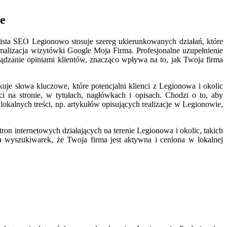
ie
jalista SEO Legionowo stosuje szereg ukierunkowanych działań, które
alizacja wizytówki Google Moja Firma. Profesjonalne uzupełnienie
rządzanie opiniami klientów, znacząco wpływa na to, jak Twoja firma
je słowa kluczowe, które potencjalni klienci z Legionowa i okolic
i na stronie, w tytułach, nagłówkach i opisach. Chodzi o to, aby
okalnych treści, np. artykułów opisujących realizacje w Legionowie,
n internetowych działających na terenie Legionowa i okolic, takich
 dla wyszukiwarek, że Twoja firma jest aktywna i ceniona w lokalnej