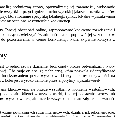
lizę techniczną strony, optymalizację jej zawartości, budowanie
ede wszystkim przyciągnięcie ruchu wysokiej jakości – użytkowników
yzy, która rozumie specyfikę lokalnego rynku, lokalne wyszukiwania
jest nieocenione w kontekście konkurencji.
nkty Twojej obecności online, zaproponować konkretne rozwiązania i
oże znacząco zwiększyć świadomość marki, poprawić jej wizerunek w
 do pozostawania w cieniu konkurencji, która aktywnie korzysta z
rmy
to jednorazowe działanie, lecz ciągły proces optymalizacji, który
towej. Obejmuje on analizę techniczną, która pozwala zidentyfikować
z indeksowaniem przez wyszukiwarki czy brak responsywności na
 z kolei jest wysoko cenione przez algorytmy wyszukiwarek.
owami kluczowymi, ale przede wszystkim o tworzenie wartościowych,
ą potencjalni klienci w wyszukiwarki, i na tej podstawie tworzy lub
tów wyszukiwarek, ale przede wszystkim dostarczały realną wartość
ycznie powiązanych stron internetowych, działają jak rekomendacje,
 podejścia i umiejętności pozyskiwania linków w sposób naturalny i