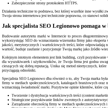
Zabezpieczenie strony protokołem HTTPS.
Działania techniczne to podstawa, bez której wszelkie inne wysiłki 
Twoja strona internetowa jest technicznie poprawna, co stanowi soli
Jak specjalista SEO Legionowo pomaga w 
Budowanie autorytetu marki w Internecie to proces długoterminow
wykorzystując SEO do wzmacniania wizerunku firmy jako eksperta w 
jakości, merytorycznych i wartościowych treści, które odpowiadają na
wartość, buduje zaufanie i pozycjonuje Twoją markę jako źródło wie
Kolejnym istotnym elementem jest link building, czyli pozyskiwanie
dla wyszukiwarek i użytkowników, że Twoja firma jest godna uwagi
cieszących się dobrą reputacją. Unika się metod nieetycznych, które
przyciągają odnośniki.
Specjalista SEO Legionowo dba również o to, aby Twoja marka była 
firmy w mediach społecznościowych, katalogach branżowych oraz na 
wzmacniają świadomość marki. Pozytywne opinie klientów, które cz
Tworzenie i dystrybucja wartościowych treści (content marketi
Strategiczne pozyskiwanie linków zwrotnych z autorytatywnyc
Zarządzanie obecnością firmy w mediach społecznościowych 