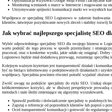
Optymalizacja wizytówki Google Moja Firma i zachęcanie kli
Monitoring wzmianek o marce w Internecie i reagowanie na nie
Utrzymywanie spójności komunikacji marki we wszystkich kan
Współpraca ze specjalistą SEO Legionowo w zakresie budowania aut
klientów, łatwiejsze pozyskiwanie nowych zleceń i stabilny rozwój fi
Jak wybrać najlepszego specjalistę SEO d
Wybór odpowiedniego specjalisty SEO dla swojego biznesu w Legion
warto podejść do tego procesu w sposób przemyślany i strategiczny
pracował, oraz o konkretne wyniki, jakie udało się osiągnąć. Dobry
Legionowo będzie miał dodatkową przewagę, rozumiejąc specyfikę l
Kolejnym ważnym kryterium jest transparentność działań i komunikacj
być na bieżąco informowany o podejmowanych działaniach i uzyskiwa
współpracy. Specjalista powinien również potrafić wyjaśnić złożone
Zwróć uwagę na podejście specjalisty do etyki SEO. Unikaj eksper
krótkoterminowe korzyści, ale w dłuższej perspektywie prowadzą 
metodach i stale śledzi zmieniające się algorytmy wyszukiwarek.
Sprawdź portfolio i doświadczenie specjalisty w podobnych br
Zapytaj o referencje od poprzednich klientów lub poproś o pr
Oceń transparentność komunikacji i gotowość do regularnego 