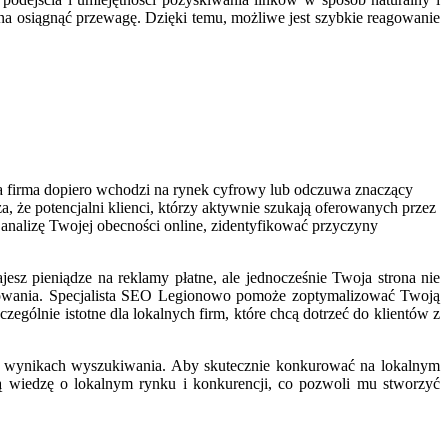
ożna osiągnąć przewagę. Dzięki temu, możliwe jest szybkie reagowanie
a firma dopiero wchodzi na rynek cyfrowy lub odczuwa znaczący
, że potencjalni klienci, którzy aktywnie szukają oferowanych przez
analizę Twojej obecności online, zidentyfikować przyczyny
sz pieniądze na reklamy płatne, ale jednocześnie Twoja strona nie
nowania. Specjalista SEO Legionowo pomoże zoptymalizować Twoją
zególnie istotne dla lokalnych firm, które chcą dotrzeć do klientów z
e w wynikach wyszukiwania. Aby skutecznie konkurować na lokalnym
bną wiedzę o lokalnym rynku i konkurencji, co pozwoli mu stworzyć