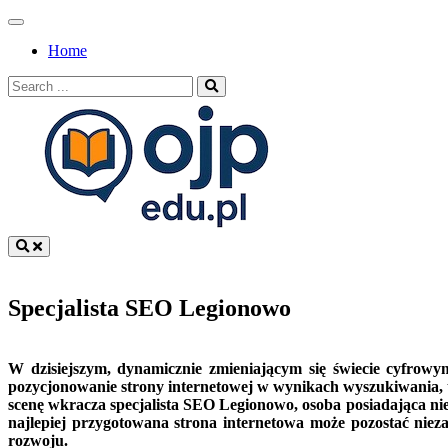
Skip
to
Home
content
Search
for:
OJP EDU
Specjalista SEO Legionowo
W dzisiejszym, dynamicznie zmieniającym się świecie cyfrowym
pozycjonowanie strony internetowej w wynikach wyszukiwania, ta
scenę wkracza specjalista SEO Legionowo, osoba posiadająca ni
najlepiej przygotowana strona internetowa może pozostać nieza
rozwoju.