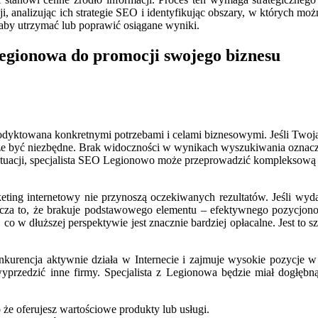
cji, analizując ich strategie SEO i identyfikując obszary, w których m
aby utrzymać lub poprawić osiągane wyniki.
Legionowa do promocji swojego biznesu
odyktowana konkretnymi potrzebami i celami biznesowymi. Jeśli Twoj
może być niezbędne. Brak widoczności w wynikach wyszukiwania oznacza
sytuacji, specjalista SEO Legionowo może przeprowadzić kompleksową 
ng internetowy nie przynoszą oczekiwanych rezultatów. Jeśli wydaje
cza to, że brakuje podstawowego elementu – efektywnego pozycjo
o w dłuższej perspektywie jest znacznie bardziej opłacalne. Jest to szc
onkurencja aktywnie działa w Internecie i zajmuje wysokie pozycj
 wyprzedzić inne firmy. Specjalista z Legionowa będzie miał dogłę
 że oferujesz wartościowe produkty lub usługi.