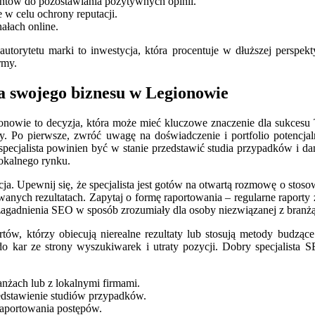
entów do pozostawiania pozytywnych opinii.
 w celu ochrony reputacji.
ałach online.
orytetu marki to inwestycja, która procentuje w dłuższej perspekty
rmy.
la swojego biznesu w Legionowie
owie to decyzja, która może mieć kluczowe znaczenie dla sukcesu Tw
. Po pierwsze, zwróć uwagę na doświadczenie i portfolio potencjaln
 specjalista powinien być w stanie przedstawić studia przypadków i da
okalnego rynku.
a. Upewnij się, że specjalista jest gotów na otwartą rozmowę o stosow
nych rezultatach. Zapytaj o formę raportowania – regularne raporty 
 zagadnienia SEO w sposób zrozumiały dla osoby niezwiązanej z branżą
tów, którzy obiecują nierealne rezultaty lub stosują metody budzące
do kar ze strony wyszukiwarek i utraty pozycji. Dobry specjalista
anżach lub z lokalnymi firmami.
zedstawienie studiów przypadków.
raportowania postępów.