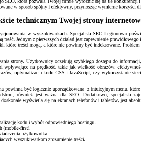
ego SEO, która pozwala Twojej firmie wyróżnić się na tle konkurencji
lizowane w sposób spójny i efektywny, przynosząc wymierne korzyści d
kście technicznym Twojej strony internetow
ozycjonowania w wyszukiwarkach. Specjalista SEO Legionowo poświę
ą treść. Jednym z pierwszych działań jest zapewnienie prawidłowego 
ki, które treści mogą, a które nie powinny być indeksowane. Proble
ia strony. Użytkownicy oczekują szybkiego dostępu do informacji, a
ki wpływające na prędkość, takie jak wielkość obrazów, efektywność
razów, optymalizacja kodu CSS i JavaScript, czy wykorzystanie sieci
trona powinna być logicznie uporządkowana, z intuicyjnym menu, któr
dstron, również jest ważna dla SEO. Dodatkowo, specjalista za
oskonale wyświetla się na ekranach telefonów i tabletów, jest absolut
.
alizację kodu i wybór odpowiedniego hostingu.
(mobile-first).
świadczenia użytkownika.
jących wyszukiwarkom zrozumienie treści.