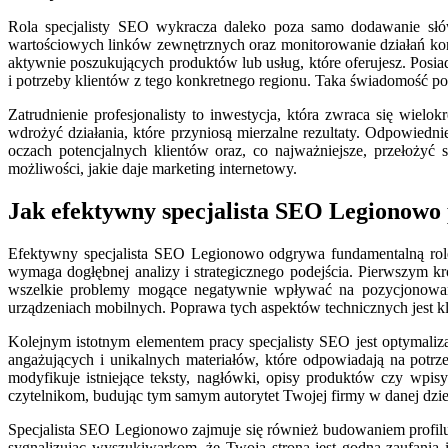
Rola specjalisty SEO wykracza daleko poza samo dodawanie słów 
wartościowych linków zewnętrznych oraz monitorowanie działań konk
aktywnie poszukujących produktów lub usług, które oferujesz. Posi
i potrzeby klientów z tego konkretnego regionu. Taka świadomość poz
Zatrudnienie profesjonalisty to inwestycja, która zwraca się wiel
wdrożyć działania, które przyniosą mierzalne rezultaty. Odpowied
oczach potencjalnych klientów oraz, co najważniejsze, przełożyć
możliwości, jakie daje marketing internetowy.
Jak efektywny specjalista SEO Legionowo
Efektywny specjalista SEO Legionowo odgrywa fundamentalną rolę w
wymaga dogłębnej analizy i strategicznego podejścia. Pierwszym kro
wszelkie problemy mogące negatywnie wpływać na pozycjonowani
urządzeniach mobilnych. Poprawa tych aspektów technicznych jest 
Kolejnym istotnym elementem pracy specjalisty SEO jest optymaliz
angażujących i unikalnych materiałów, które odpowiadają na potrzeb
modyfikuje istniejące teksty, nagłówki, opisy produktów czy wpis
czytelnikom, budując tym samym autorytet Twojej firmy w danej dzie
Specjalista SEO Legionowo zajmuje się również budowaniem profilu 
sygnalizując wyszukiwarkom, że Twoja strona jest godna zaufania i