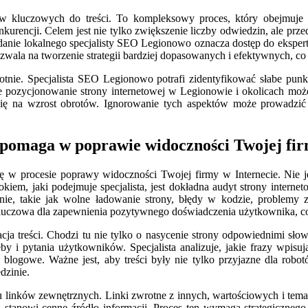
kluczowych do treści. To kompleksowy proces, który obejmuje ana
urencji. Celem jest nie tylko zwiększenie liczby odwiedzin, ale prz
adanie lokalnego specjalisty SEO Legionowo oznacza dostęp do ekspert
wala na tworzenie strategii bardziej dopasowanych i efektywnych, co 
okrotnie. Specjalista SEO Legionowo potrafi zidentyfikować słabe pu
nie pozycjonowanie strony internetowej w Legionowie i okolicach m
 się na wzrost obrotów. Ignorowanie tych aspektów może prowadzić
 pomaga w poprawie widoczności Twojej fi
 procesie poprawy widoczności Twojej firmy w Internecie. Nie jest 
kiem, jaki podejmuje specjalista, jest dokładna audyt strony interne
e, takie jak wolne ładowanie strony, błędy w kodzie, problemy 
kluczowa dla zapewnienia pozytywnego doświadczenia użytkownika, co
acja treści. Chodzi tu nie tylko o nasycenie strony odpowiednimi sł
y i pytania użytkowników. Specjalista analizuje, jakie frazy wpisuj
y blogowe. Ważne jest, aby treści były nie tylko przyjazne dla robo
dzinie.
linków zewnętrznych. Linki zwrotne z innych, wartościowych i temat
 stanowi cenne źródło informacji. Proces ten wymaga strategicznego