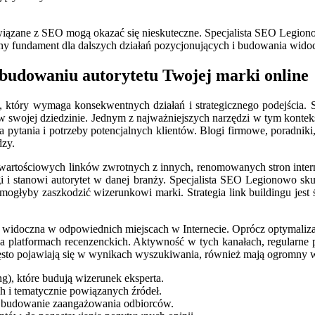
związane z SEO mogą okazać się nieskuteczne. Specjalista SEO Legiono
dny fundament dla dalszych działań pozycjonujących i budowania widoc
budowaniu autorytetu Twojej marki online
y, który wymaga konsekwentnych działań i strategicznego podejścia.
swojej dziedzinie. Jednym z najważniejszych narzędzi w tym kontekśc
 pytania i potrzeby potencjalnych klientów. Blogi firmowe, poradniki,
dzy.
 wartościowych linków zwrotnych z innych, renomowanych stron interne
 i stanowi autorytet w danej branży. Specjalista SEO Legionowo sku
 mogłyby zaszkodzić wizerunkowi marki. Strategia link buildingu jest 
widoczna w odpowiednich miejscach w Internecie. Oprócz optymalizacj
platformach recenzenckich. Aktywność w tych kanałach, regularne pu
ęsto pojawiają się w wynikach wyszukiwania, również mają ogromny w
ng), które budują wizerunek eksperta.
h i tematycznie powiązanych źródeł.
i budowanie zaangażowania odbiorców.