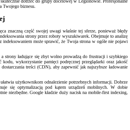
 i skutecznie dotrzeć do grupy docelowej w Legionowie. Profesjonalne
la Twojego biznesu.
ej
ca znaczną część swojej uwagi właśnie tej sferze, ponieważ błędy
indeksowania strony przez roboty wyszukiwarek. Obejmuje to analizę
m z indeksowaniem może sprawić, że Twoja strona w ogóle nie pojawi
 strony ładujące się zbyt wolno prowadzą do frustracji i szybkiego
 kodu, wykorzystanie pamięci podręcznej przeglądarki oraz jakość
 dostarczania treści (CDN), aby zapewnić jak najszybsze ładowanie
e ułatwia użytkownikom odnalezienie potrzebnych informacji. Dobrze
jmuje się optymalizacją pod kątem urządzeń mobilnych. W dobie
nie niezbędne. Google kładzie duży nacisk na mobile-first indexing,