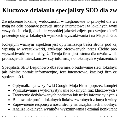
Kluczowe działania specjalisty SEO dla zw
Zwiększenie lokalnej widoczności w Legionowie to priorytet dla wie
mają na celu poprawę pozycji strony internetowej w lokalnych wy
wszystkich sekcji, dodanie wysokiej jakości zdjęć, precyzyjne okre
prezentuje się w lokalnych wynikach wyszukiwania i na Mapach Goo
Kolejnym ważnym aspektem jest optymalizacja treści strony pod ką
wpisują w wyszukiwarki, szukając oferowanych przez Ciebie produ
wyszukiwarki zrozumiały, że Twoja firma jest istotna dla użytkowni
promocje dla mieszkańców czy informacje o lokalnych wydarzeniach,
Specjalista SEO Legionowo dba również o budowanie sieci lokalnych
jak lokalne portale informacyjne, fora internetowe, katalogi firm 
społeczności.
Optymalizacja wizytówki Google Moja Firma poprzez kompletne
Wyszukiwanie i wykorzystywanie lokalnych fraz kluczowych w 
Tworzenie dedykowanych podstron lub treści informacyjnych 
Budowanie profilu lokalnych linków zwrotnych z innych witry
Zapewnienie responsywności strony na urządzeniach mobilnyc
Analiza lokalnych wyników wyszukiwania i działań konkurencji