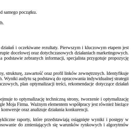
od samego początku.
h.
działań i oczekiwane rezultaty. Pierwszym i kluczowym etapem jest
, grupie docelowej oraz dotychczasowych działaniach marketingowych.
 podstawie zebranych informacji, specjalista przygotuje propozycję
, strukturę, zawartość oraz profil linków zewnętrznych. Identyfikuje
Wyniki audytu są podstawą do opracowania indywidualnej strategii
zowych, plan optymalizacji treści, rekomendacje dotyczące działań
jmuje to optymalizację techniczną strony, tworzenie i optymalizację
ogle Moja Firma. Ważnym elementem współpracy jest również bieżące
konwersje oraz analizuje działania konkurencji.
kliczne raporty, które przedstawiają osiągnięte wyniki i postępy w
ostosowanie do zmieniających się warunków rynkowych i algorytmów