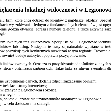
iększenia lokalnej widoczności w Legionow
lu firm, które chcą dotrzeć do klientów z najbliższej okolicy. Spec
nikach wyszukiwania. Jednym z fundamentalnych elementów jest optym
ślenie godzin otwarcia, adresu i numeru telefonu, a także aktywne za
gle.
tem lokalnych fraz kluczowych. Specjalista SEO Legionowo identyfiku
któw lub usług. Następnie te frazy są naturalnie wplatane w treśc
ków poszukujących konkretnych rozwiązań w tym regionie. Tworzenie l
 również buduje autorytet i poprawia pozycjonowanie.
 linków zwrotnych. Oznacza to pozyskiwanie odnośników z innych stro
czy strony organizacji partnerskich. Takie linki są silnym sygnałem
 uzupełnienie danych, dodanie zdjęć i zarządzanie opiniami.
treściach strony internetowej.
związanych z Legionowem i okolicą.
n w regionie.
h, co jest kluczowe dla użytkowników mobilnych w Legionowie.
 w celu dostosowania strategii.