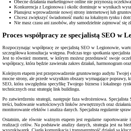
Obecne działania marketingowe online nie przynoszą oczekiwa
Konkurencja z Legionowa i okolic dominuje w wynikach wyszuk
Planujesz wprowadzenie nowej strony internetowej lub grunto
Chcesz zwiększyć świadomość marki na lokalnym rynku i dotr
Nie masz czasu ani zasobów, aby samodzielnie zajmować się z
Proces współpracy ze specjalistą SEO w L
Rozpoczynając współpracę ze specjalistą SEO w Legionowie, warto 
szczegółowa konsultacja wstępna. Podczas tego spotkania specjalist
Jest to również moment, w którym możesz przedstawić swoje oczekiw
współpracy, która będzie zawierała zakres działań, harmonogram ora
Kolejnym etapem jest przeprowadzenie gruntownego audytu Twojej obec
mocne strony, ale przede wszystkim obszary wymagające poprawy, 
SEO, która uwzględnia specyfikę Twojego biznesu i lokalnego rynk
technicznych oraz strategię link buildingu.
Po zatwierdzeniu strategii, następuje faza wdrożeniowa. Specjalist
treści, budowanie wartościowych linków zewnętrznych oraz działan
monitorowanie efektów i analiza danych. Specjalista regularnie spra
Ostatnim, ale równie ważnym etapem jest regularne raportowanie i 
realizacji celów. Na podstawie analizy danych, strategia jest n
wyszukiwarek. Ciągła komunikacja i transparentność działań są klu