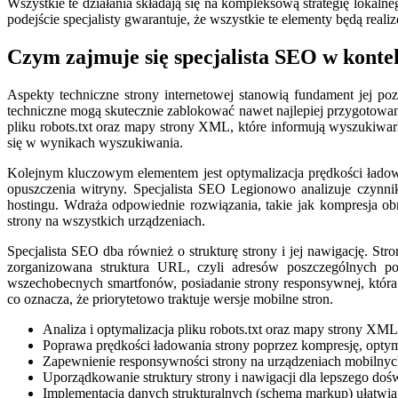
Wszystkie te działania składają się na kompleksową strategię lokaln
podejście specjalisty gwarantuje, że wszystkie te elementy będą rea
Czym zajmuje się specjalista SEO w konte
Aspekty techniczne strony internetowej stanowią fundament jej p
techniczne mogą skutecznie zablokować nawet najlepiej przygotowan
pliku robots.txt oraz mapy strony XML, które informują wyszukiwar
się w wynikach wyszukiwania.
Kolejnym kluczowym elementem jest optymalizacja prędkości ładowan
opuszczenia witryny. Specjalista SEO Legionowo analizuje czynni
hostingu. Wdraża odpowiednie rozwiązania, takie jak kompresja ob
strony na wszystkich urządzeniach.
Specjalista SEO dba również o strukturę strony i jej nawigację. S
zorganizowana struktura URL, czyli adresów poszczególnych po
wszechobecnych smartfonów, posiadanie strony responsywnej, która d
co oznacza, że priorytetowo traktuje wersje mobilne stron.
Analiza i optymalizacja pliku robots.txt oraz mapy strony XML
Poprawa prędkości ładowania strony poprzez kompresję, optym
Zapewnienie responsywności strony na urządzeniach mobilnych 
Uporządkowanie struktury strony i nawigacji dla lepszego do
Implementacja danych strukturalnych (schema markup) ułatwia