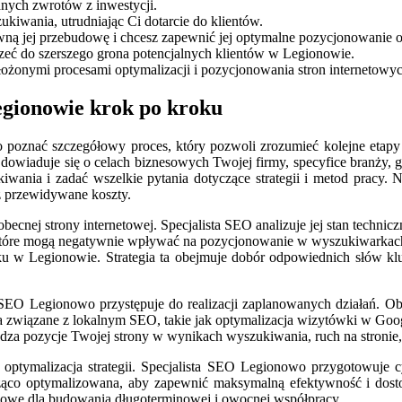
nych zwrotów z inwestycji.
iwania, utrudniając Ci dotarcie do klientów.
wną jej przebudowę i chcesz zapewnić jej optymalne pozycjonowanie 
zeć do szerszego grona potencjalnych klientów w Legionowie.
łożonymi procesami optymalizacji i pozycjonowania stron internetowyc
egionowie krok po kroku
poznać szczegółowy proces, który pozwoli zrozumieć kolejne etapy 
a dowiaduje się o celach biznesowych Twojej firmy, specyfice branży
ania i zadać wszelkie pytania dotyczące strategii i metod pracy. Na
z przewidywane koszty.
nej strony internetowej. Specjalista SEO analizuje jej stan techniczny
które mogą negatywnie wpływać na pozycjonowanie w wyszukiwarkach. 
u w Legionowie. Strategia ta obejmuje dobór odpowiednich słów kluc
a SEO Legionowo przystępuje do realizacji zaplanowanych działań. Obe
ia związane z lokalnym SEO, takie jak optymalizacja wizytówki w Go
wdza pozycje Twojej strony w wynikach wyszukiwania, ruch na stronie, 
optymalizacja strategii. Specjalista SEO Legionowo przygotowuje cy
a bieżąco optymalizowana, aby zapewnić maksymalną efektywność i d
czowe dla budowania długoterminowej i owocnej współpracy.