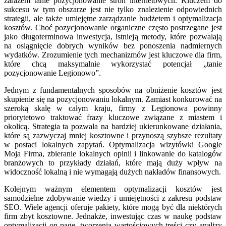
zarazem tanie pozycjonowanie stron internetowych. Kluczem do
sukcesu w tym obszarze jest nie tylko znalezienie odpowiednich
strategii, ale także umiejętne zarządzanie budżetem i optymalizacja
kosztów. Choć pozycjonowanie organiczne często postrzegane jest
jako długoterminowa inwestycja, istnieją metody, które pozwalają
na osiągnięcie dobrych wyników bez ponoszenia nadmiernych
wydatków. Zrozumienie tych mechanizmów jest kluczowe dla firm,
które chcą maksymalnie wykorzystać potencjał „tanie
pozycjonowanie Legionowo”.
Jednym z fundamentalnych sposobów na obniżenie kosztów jest
skupienie się na pozycjonowaniu lokalnym. Zamiast konkurować na
szeroką skalę w całym kraju, firmy z Legionowa powinny
priorytetowo traktować frazy kluczowe związane z miastem i
okolicą. Strategia ta pozwala na bardziej ukierunkowane działania,
które są zazwyczaj mniej kosztowne i przynoszą szybsze rezultaty
w postaci lokalnych zapytań. Optymalizacja wizytówki Google
Moja Firma, zbieranie lokalnych opinii i linkowanie do katalogów
branżowych to przykłady działań, które mają duży wpływ na
widoczność lokalną i nie wymagają dużych nakładów finansowych.
Kolejnym ważnym elementem optymalizacji kosztów jest
samodzielne zdobywanie wiedzy i umiejętności z zakresu podstaw
SEO. Wiele agencji oferuje pakiety, które mogą być dla niektórych
firm zbyt kosztowne. Jednakże, inwestując czas w naukę podstaw
optymalizacji on-page, tworzenia wartościowych treści czy analizy