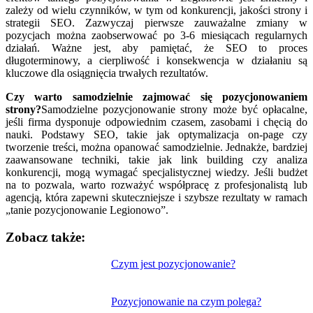
zależy od wielu czynników, w tym od konkurencji, jakości strony i
strategii SEO. Zazwyczaj pierwsze zauważalne zmiany w
pozycjach można zaobserwować po 3-6 miesiącach regularnych
działań. Ważne jest, aby pamiętać, że SEO to proces
długoterminowy, a cierpliwość i konsekwencja w działaniu są
kluczowe dla osiągnięcia trwałych rezultatów.
Czy warto samodzielnie zajmować się pozycjonowaniem
strony?
Samodzielne pozycjonowanie strony może być opłacalne,
jeśli firma dysponuje odpowiednim czasem, zasobami i chęcią do
nauki. Podstawy SEO, takie jak optymalizacja on-page czy
tworzenie treści, można opanować samodzielnie. Jednakże, bardziej
zaawansowane techniki, takie jak link building czy analiza
konkurencji, mogą wymagać specjalistycznej wiedzy. Jeśli budżet
na to pozwala, warto rozważyć współpracę z profesjonalistą lub
agencją, która zapewni skuteczniejsze i szybsze rezultaty w ramach
„tanie pozycjonowanie Legionowo”.
Zobacz także:
Nawigacja
Czym jest pozycjonowanie?
wpisu
Pozycjonowanie na czym polega?