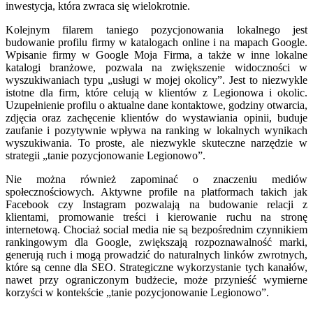
inwestycja, która zwraca się wielokrotnie.
Kolejnym filarem taniego pozycjonowania lokalnego jest
budowanie profilu firmy w katalogach online i na mapach Google.
Wpisanie firmy w Google Moja Firma, a także w inne lokalne
katalogi branżowe, pozwala na zwiększenie widoczności w
wyszukiwaniach typu „usługi w mojej okolicy”. Jest to niezwykle
istotne dla firm, które celują w klientów z Legionowa i okolic.
Uzupełnienie profilu o aktualne dane kontaktowe, godziny otwarcia,
zdjęcia oraz zachęcenie klientów do wystawiania opinii, buduje
zaufanie i pozytywnie wpływa na ranking w lokalnych wynikach
wyszukiwania. To proste, ale niezwykle skuteczne narzędzie w
strategii „tanie pozycjonowanie Legionowo”.
Nie można również zapominać o znaczeniu mediów
społecznościowych. Aktywne profile na platformach takich jak
Facebook czy Instagram pozwalają na budowanie relacji z
klientami, promowanie treści i kierowanie ruchu na stronę
internetową. Chociaż social media nie są bezpośrednim czynnikiem
rankingowym dla Google, zwiększają rozpoznawalność marki,
generują ruch i mogą prowadzić do naturalnych linków zwrotnych,
które są cenne dla SEO. Strategiczne wykorzystanie tych kanałów,
nawet przy ograniczonym budżecie, może przynieść wymierne
korzyści w kontekście „tanie pozycjonowanie Legionowo”.