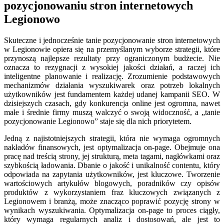
pozycjonowaniu stron internetowych
Legionowo
Skuteczne i jednocześnie tanie pozycjonowanie stron internetowych
w Legionowie opiera się na przemyślanym wyborze strategii, które
przynoszą najlepsze rezultaty przy ograniczonym budżecie. Nie
oznacza to rezygnacji z wysokiej jakości działań, a raczej ich
inteligentne planowanie i realizację. Zrozumienie podstawowych
mechanizmów działania wyszukiwarek oraz potrzeb lokalnych
użytkowników jest fundamentem każdej udanej kampanii SEO. W
dzisiejszych czasach, gdy konkurencja online jest ogromna, nawet
małe i średnie firmy muszą walczyć o swoją widoczność, a „tanie
pozycjonowanie Legionowo” staje się dla nich priorytetem.
Jedną z najistotniejszych strategii, która nie wymaga ogromnych
nakładów finansowych, jest optymalizacja on-page. Obejmuje ona
pracę nad treścią strony, jej strukturą, meta tagami, nagłówkami oraz
szybkością ładowania. Dbanie o jakość i unikalność contentu, który
odpowiada na zapytania użytkowników, jest kluczowe. Tworzenie
wartościowych artykułów blogowych, poradników czy opisów
produktów z wykorzystaniem fraz kluczowych związanych z
Legionowem i branżą, może znacząco poprawić pozycję strony w
wynikach wyszukiwania. Optymalizacja on-page to proces ciągły,
który wymaga regularnych analiz i dostosowań, ale jest to