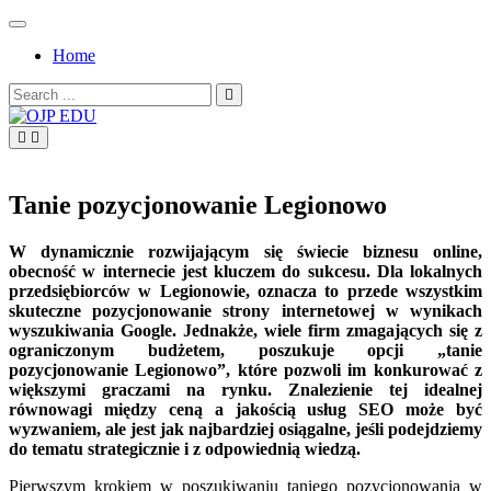
Skip
to
Home
content
Search
for:
OJP EDU
Tanie pozycjonowanie Legionowo
W dynamicznie rozwijającym się świecie biznesu online,
obecność w internecie jest kluczem do sukcesu. Dla lokalnych
przedsiębiorców w Legionowie, oznacza to przede wszystkim
skuteczne pozycjonowanie strony internetowej w wynikach
wyszukiwania Google. Jednakże, wiele firm zmagających się z
ograniczonym budżetem, poszukuje opcji „tanie
pozycjonowanie Legionowo”, które pozwoli im konkurować z
większymi graczami na rynku. Znalezienie tej idealnej
równowagi między ceną a jakością usług SEO może być
wyzwaniem, ale jest jak najbardziej osiągalne, jeśli podejdziemy
do tematu strategicznie i z odpowiednią wiedzą.
Pierwszym krokiem w poszukiwaniu taniego pozycjonowania w