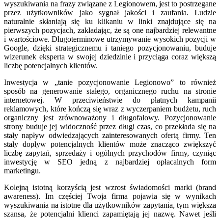
wyszukiwania na frazy związane z Legionowem, jest to postrzegane
przez użytkowników jako sygnał jakości i zaufania. Ludzie
naturalnie skłaniają się ku klikaniu w linki znajdujące się na
pierwszych pozycjach, zakładając, że są one najbardziej relewantne
i wartościowe. Długoterminowe utrzymywanie wysokich pozycji w
Google, dzięki strategicznemu i taniego pozycjonowaniu, buduje
wizerunek eksperta w swojej dziedzinie i przyciąga coraz większą
liczbę potencjalnych klientów.
Inwestycja w „tanie pozycjonowanie Legionowo” to również
sposób na generowanie stałego, organicznego ruchu na stronie
internetowej. W przeciwieństwie do płatnych kampanii
reklamowych, które kończą się wraz z wyczerpaniem budżetu, ruch
organiczny jest zrównoważony i długofalowy. Pozycjonowanie
strony buduje jej widoczność przez długi czas, co przekłada się na
stały napływ odwiedzających zainteresowanych ofertą firmy. Ten
stały dopływ potencjalnych klientów może znacząco zwiększyć
liczbę zapytań, sprzedaży i ogólnych przychodów firmy, czyniąc
inwestycję w SEO jedną z najbardziej opłacalnych form
marketingu.
Kolejną istotną korzyścią jest wzrost świadomości marki (brand
awareness). Im częściej Twoja firma pojawia się w wynikach
wyszukiwania na istotne dla użytkowników zapytania, tym większa
szansa, że potencjalni klienci zapamiętają jej nazwę. Nawet jeśli