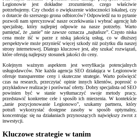
Legionowie jest dokładne zrozumienie, czego właściwie
potrzebujemy. Czy chodzi o zwiększenie widoczności lokalnej, czy
o dotarcie do szerszego grona odbiorców? Odpowiedź na to pytanie
pozwoli nam sprecyzować nasze oczekiwania i wybrać agencję lub
specjalistę, który najlepiej odpowie na nasze potrzeby. Warto
pamiętać, że „tanie” nie zawsze oznacza „najtańsze”. Często niska
cena może iść w parze z niską jakością usług, co w dłuższej
perspektywie może przynieść więcej szkody niż pożytku dla naszej
strony internetowej. Dlatego kluczowe jest, aby szukać rozwiązań,
które oferują najlepszy stosunek jakości do ceny.
Kolejnym ważnym aspektem jest weryfikacja potencjalnych
usługodawców. Nie każda agencja SEO działająca w Legionowie
oferuje transparentne ceny i skuteczne strategie. Warto poświęcić
czas na research, przeczytać opinie innych klientów, poprosić o
przykładowe realizacje i porównać oferty. Dobry specjalista od SEO
powinien być w stanie wytłumaczyć swoje metody pracy,
przedstawić konkretne cele i sposób ich mierzenia. W kontekście
„tanie pozycjonowanie Legionowo”, szukamy partnera, który
potrafi wykorzystać dostępne zasoby w sposób optymalny,
koncentrując się na działaniach przynoszących największy zwrot z
inwestycji.
Kluczowe strategie w tanim