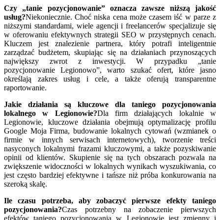
Czy „tanie pozycjonowanie” oznacza zawsze niższą jakość
usług?
Niekoniecznie. Choć niska cena może czasem iść w parze z
niższymi standardami, wiele agencji i freelancerów specjalizuje się
w oferowaniu efektywnych strategii SEO w przystępnych cenach.
Kluczem jest znalezienie partnera, który potrafi inteligentnie
zarządzać budżetem, skupiając się na działaniach przynoszących
największy zwrot z inwestycji. W przypadku „tanie
pozycjonowanie Legionowo”, warto szukać ofert, które jasno
określają zakres usług i cele, a także oferują transparentne
raportowanie.
Jakie działania są kluczowe dla taniego pozycjonowania
lokalnego w Legionowie?
Dla firm działających lokalnie w
Legionowie, kluczowe działania obejmują optymalizację profilu
Google Moja Firma, budowanie lokalnych cytowań (wzmianek o
firmie w innych serwisach internetowych), tworzenie treści
nasyconych lokalnymi frazami kluczowymi, a także pozyskiwanie
opinii od klientów. Skupienie się na tych obszarach pozwala na
zwiększenie widoczności w lokalnych wynikach wyszukiwania, co
jest często bardziej efektywne i tańsze niż próba konkurowania na
szeroką skalę.
Ile czasu potrzeba, aby zobaczyć pierwsze efekty taniego
pozycjonowania?
Czas potrzebny na zobaczenie pierwszych
efektów taniego pozycjonowania w Legionowie jest zmienny i