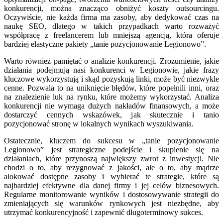
konkurencji, można znacząco obniżyć koszty outsourcingu.
Oczywiście, nie każda firma ma zasoby, aby dedykować czas na
naukę SEO, dlatego w takich przypadkach warto rozważyć
współpracę z freelancerem lub mniejszą agencją, która oferuje
bardziej elastyczne pakiety „tanie pozycjonowanie Legionowo”.
Warto również pamiętać o analizie konkurencji. Zrozumienie, jakie
działania podejmują nasi konkurenci w Legionowie, jakie frazy
kluczowe wykorzystują i skąd pozyskują linki, może być niezwykle
cenne. Pozwala to na uniknięcie błędów, które popełnili inni, oraz
na znalezienie luk na rynku, które możemy wykorzystać. Analiza
konkurencji nie wymaga dużych nakładów finansowych, a może
dostarczyć cennych wskazówek, jak skutecznie i tanio
pozycjonować stronę w lokalnych wynikach wyszukiwania.
Ostatecznie, kluczem do sukcesu w „tanie pozycjonowanie
Legionowo” jest strategiczne podejście i skupienie się na
działaniach, które przynoszą największy zwrot z inwestycji. Nie
chodzi o to, aby rezygnować z jakości, ale o to, aby mądrze
alokować dostępne zasoby i wybierać te strategie, które są
najbardziej efektywne dla danej firmy i jej celów biznesowych.
Regularne monitorowanie wyników i dostosowywanie strategii do
zmieniających się warunków rynkowych jest niezbędne, aby
utrzymać konkurencyjność i zapewnić długoterminowy sukces.