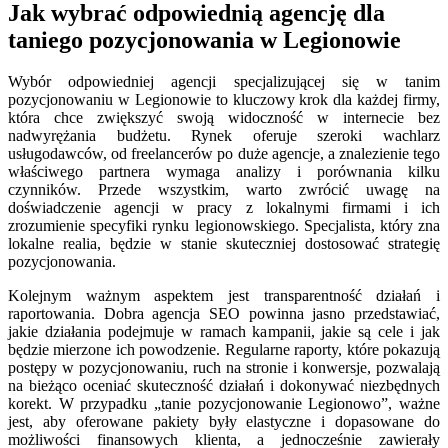
Jak wybrać odpowiednią agencję dla
taniego pozycjonowania w Legionowie
Wybór odpowiedniej agencji specjalizującej się w tanim
pozycjonowaniu w Legionowie to kluczowy krok dla każdej firmy,
która chce zwiększyć swoją widoczność w internecie bez
nadwyrężania budżetu. Rynek oferuje szeroki wachlarz
usługodawców, od freelancerów po duże agencje, a znalezienie tego
właściwego partnera wymaga analizy i porównania kilku
czynników. Przede wszystkim, warto zwrócić uwagę na
doświadczenie agencji w pracy z lokalnymi firmami i ich
zrozumienie specyfiki rynku legionowskiego. Specjalista, który zna
lokalne realia, będzie w stanie skuteczniej dostosować strategię
pozycjonowania.
Kolejnym ważnym aspektem jest transparentność działań i
raportowania. Dobra agencja SEO powinna jasno przedstawiać,
jakie działania podejmuje w ramach kampanii, jakie są cele i jak
będzie mierzone ich powodzenie. Regularne raporty, które pokazują
postępy w pozycjonowaniu, ruch na stronie i konwersje, pozwalają
na bieżąco oceniać skuteczność działań i dokonywać niezbędnych
korekt. W przypadku „tanie pozycjonowanie Legionowo”, ważne
jest, aby oferowane pakiety były elastyczne i dopasowane do
możliwości finansowych klienta, a jednocześnie zawierały