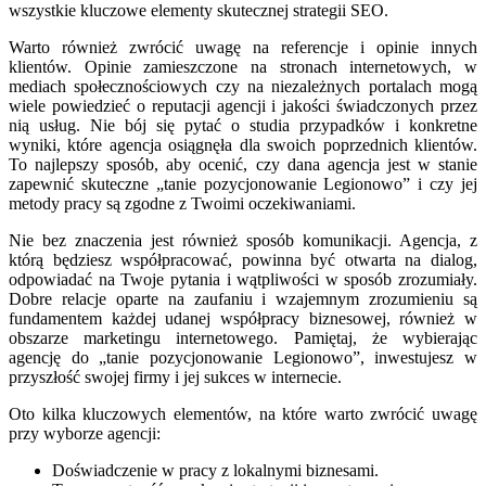
wszystkie kluczowe elementy skutecznej strategii SEO.
Warto również zwrócić uwagę na referencje i opinie innych
klientów. Opinie zamieszczone na stronach internetowych, w
mediach społecznościowych czy na niezależnych portalach mogą
wiele powiedzieć o reputacji agencji i jakości świadczonych przez
nią usług. Nie bój się pytać o studia przypadków i konkretne
wyniki, które agencja osiągnęła dla swoich poprzednich klientów.
To najlepszy sposób, aby ocenić, czy dana agencja jest w stanie
zapewnić skuteczne „tanie pozycjonowanie Legionowo” i czy jej
metody pracy są zgodne z Twoimi oczekiwaniami.
Nie bez znaczenia jest również sposób komunikacji. Agencja, z
którą będziesz współpracować, powinna być otwarta na dialog,
odpowiadać na Twoje pytania i wątpliwości w sposób zrozumiały.
Dobre relacje oparte na zaufaniu i wzajemnym zrozumieniu są
fundamentem każdej udanej współpracy biznesowej, również w
obszarze marketingu internetowego. Pamiętaj, że wybierając
agencję do „tanie pozycjonowanie Legionowo”, inwestujesz w
przyszłość swojej firmy i jej sukces w internecie.
Oto kilka kluczowych elementów, na które warto zwrócić uwagę
przy wyborze agencji:
Doświadczenie w pracy z lokalnymi biznesami.