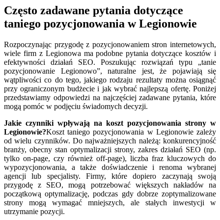
Często zadawane pytania dotyczące
taniego pozycjonowania w Legionowie
Rozpoczynając przygodę z pozycjonowaniem stron internetowych,
wiele firm z Legionowa ma podobne pytania dotyczące kosztów i
efektywności działań SEO. Poszukując rozwiązań typu „tanie
pozycjonowanie Legionowo”, naturalne jest, że pojawiają się
wątpliwości co do tego, jakiego rodzaju rezultaty można osiągnąć
przy ograniczonym budżecie i jak wybrać najlepszą ofertę. Poniżej
przedstawiamy odpowiedzi na najczęściej zadawane pytania, które
mogą pomóc w podjęciu świadomych decyzji.
Jakie czynniki wpływają na koszt pozycjonowania strony w
Legionowie?
Koszt taniego pozycjonowania w Legionowie zależy
od wielu czynników. Do najważniejszych należą: konkurencyjność
branży, obecny stan optymalizacji strony, zakres działań SEO (np.
tylko on-page, czy również off-page), liczba fraz kluczowych do
wypozycjonowania, a także doświadczenie i renoma wybranej
agencji lub specjalisty. Firmy, które dopiero zaczynają swoją
przygodę z SEO, mogą potrzebować większych nakładów na
początkową optymalizację, podczas gdy dobrze zoptymalizowane
strony mogą wymagać mniejszych, ale stałych inwestycji w
utrzymanie pozycji.