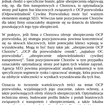
jednak chodzi o specyficzne branże, gdzie ubezpieczenia odgrywają
rolę, np. dla firm transportowych z Chorzowa, to optymalizacja
strony pod kątem fraz kluczowych związanych z OCP przewoźnika
(Odpowiedzialność Cywilna Przewoźnika) może być ważnym
elementem strategii SEO. Wówczas tanie pozycjonowanie Chorzów
dla takiej firmy oznaczałoby skupienie się na dotarciu do klientów
poszukujących tego typu ubezpieczeń.
W praktyce, jeśli firma z Chorzowa oferuje ubezpieczenia OCP
przewoźnika, jej strategia pozycjonowania powinna koncentrować
się na słowach kluczowych, które potencjalni klienci wpisują w
wyszukiwarkę. Mogą to być frazy takie jak: „ubezpieczenie OCP
Chorzów”, „OCP dla przewoźników cennik”, „najtańsze OC
przewoźnika”, „ubezpieczenie odpowiedzialności cywilnej
transportowej”. Tanie pozycjonowanie Chorzów w tym przypadku
oznaczałoby optymalizację strony pod kątem tych właśnie zapytań.
Agencja SEO powinna przeprowadzić analizę konkurencji w tym
specyficznym segmencie rynku i opracować strategię, która pozwoli
na zdobycie widoczności w wynikach wyszukiwania dla tych fraz.
Oznacza to tworzenie wartościowych treści na temat OCP
przewoźnika, wyjaśniających jego znaczenie, zakres ochrony, a
także porównujących oferty różnych ubezpieczycieli. Optymalizacja
techniczna strony, budowanie profilu linków z portali branżowych
związanych z transportem i ubezpieczeniami, a także lokalna