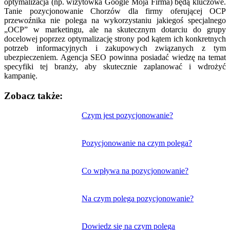
optymalizacja (np. wizytówka Google Moja Firma) będą kluczowe.
Tanie pozycjonowanie Chorzów dla firmy oferującej OCP
przewoźnika nie polega na wykorzystaniu jakiegoś specjalnego
„OCP” w marketingu, ale na skutecznym dotarciu do grupy
docelowej poprzez optymalizację strony pod kątem ich konkretnych
potrzeb informacyjnych i zakupowych związanych z tym
ubezpieczeniem. Agencja SEO powinna posiadać wiedzę na temat
specyfiki tej branży, aby skutecznie zaplanować i wdrożyć
kampanię.
Zobacz także:
Nawigacja
Czym jest pozycjonowanie?
wpisu
Pozycjonowanie na czym polega?
Co wpływa na pozycjonowanie?
Na czym polega pozycjonowanie?
Dowiedz się na czym polega