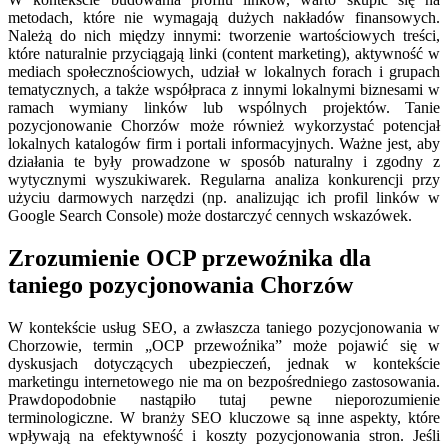
metodach, które nie wymagają dużych nakładów finansowych.
Należą do nich między innymi: tworzenie wartościowych treści,
które naturalnie przyciągają linki (content marketing), aktywność w
mediach społecznościowych, udział w lokalnych forach i grupach
tematycznych, a także współpraca z innymi lokalnymi biznesami w
ramach wymiany linków lub wspólnych projektów. Tanie
pozycjonowanie Chorzów może również wykorzystać potencjał
lokalnych katalogów firm i portali informacyjnych. Ważne jest, aby
działania te były prowadzone w sposób naturalny i zgodny z
wytycznymi wyszukiwarek. Regularna analiza konkurencji przy
użyciu darmowych narzędzi (np. analizując ich profil linków w
Google Search Console) może dostarczyć cennych wskazówek.
Zrozumienie OCP przewoźnika dla
taniego pozycjonowania Chorzów
W kontekście usług SEO, a zwłaszcza taniego pozycjonowania w
Chorzowie, termin „OCP przewoźnika” może pojawić się w
dyskusjach dotyczących ubezpieczeń, jednak w kontekście
marketingu internetowego nie ma on bezpośredniego zastosowania.
Prawdopodobnie nastąpiło tutaj pewne nieporozumienie
terminologiczne. W branży SEO kluczowe są inne aspekty, które
wpływają na efektywność i koszty pozycjonowania stron. Jeśli