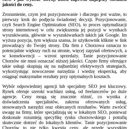
jakości do ceny.
Zrozumienie, czym jest pozycjonowanie i dlaczego jest ważne, to
pierwszy krok do podjęcia świadomej decyzji. Pozycjonowanie,
czyli Search Engine Optimization (SEO), to proces optymalizacji
strony internetowej w celu zwiększenia jej pozycji w wynikach
wyszukiwania, głównie w wyszukiwarkach takich jak Google. Im
wyższa pozycja, tym większa szansa, że użytkownik kliknie w link
prowadzący do Twojej strony. Dla firm z Chorzowa oznacza to
potencjalnie większy ruch na stronie, więcej zapytań ofertowych, a
w konsekwencji – wzrost sprzedaży. Tanie pozycjonowanie
Chorzów nie musi oznaczać niższej jakości. Często firmy oferujące
takie usługi skupiają się na najbardziej efektywnych strategiach,
wykorzystując nowoczesne narzędzia i wiedzę ekspercką, aby
osiągnąć maksymalne rezultaty przy optymalnych kosztach.
Wybór odpowiedniej agencji lub specjalisty SEO jest kluczowy.
Rynek oferuje szeroki wachlarz usług, od freelancerów po duże
agencje. Ceny mogą się znacznie różnić, co wynika z
doświadczenia specjalistów, zakresu oferowanych usług,
stosowanych narzędzi oraz obiecanych rezultatów. Warto zwrócić
uwagę na firmy, które specjalizują się w lokalnym SEO, ponieważ
doskonale rozumieją specyfikę rynku chorzowskiego i potrafią
skutecznie dotrzeć do lokalnych klientów. Tanie pozycjonowanie
Chorzów to nie tylko kwestia ceny, ale przede wszystkim