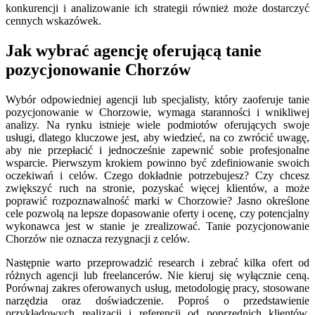
konkurencji i analizowanie ich strategii również może dostarczyć
cennych wskazówek.
Jak wybrać agencję oferującą tanie
pozycjonowanie Chorzów
Wybór odpowiedniej agencji lub specjalisty, który zaoferuje tanie
pozycjonowanie w Chorzowie, wymaga staranności i wnikliwej
analizy. Na rynku istnieje wiele podmiotów oferujących swoje
usługi, dlatego kluczowe jest, aby wiedzieć, na co zwrócić uwagę,
aby nie przepłacić i jednocześnie zapewnić sobie profesjonalne
wsparcie. Pierwszym krokiem powinno być zdefiniowanie swoich
oczekiwań i celów. Czego dokładnie potrzebujesz? Czy chcesz
zwiększyć ruch na stronie, pozyskać więcej klientów, a może
poprawić rozpoznawalność marki w Chorzowie? Jasno określone
cele pozwolą na lepsze dopasowanie oferty i ocenę, czy potencjalny
wykonawca jest w stanie je zrealizować. Tanie pozycjonowanie
Chorzów nie oznacza rezygnacji z celów.
Następnie warto przeprowadzić research i zebrać kilka ofert od
różnych agencji lub freelancerów. Nie kieruj się wyłącznie ceną.
Porównaj zakres oferowanych usług, metodologię pracy, stosowane
narzędzia oraz doświadczenie. Poproś o przedstawienie
przykładowych realizacji i referencji od poprzednich klientów,