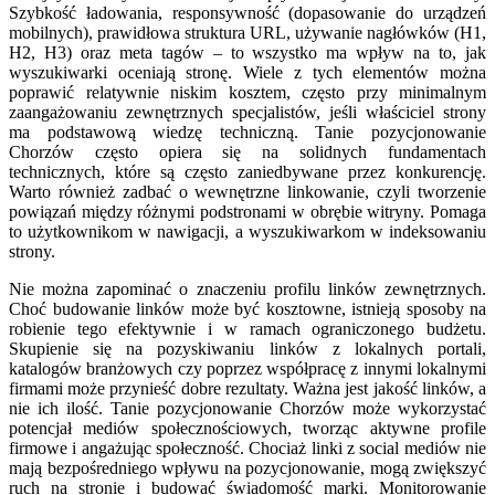
Szybkość ładowania, responsywność (dopasowanie do urządzeń
mobilnych), prawidłowa struktura URL, używanie nagłówków (H1,
H2, H3) oraz meta tagów – to wszystko ma wpływ na to, jak
wyszukiwarki oceniają stronę. Wiele z tych elementów można
poprawić relatywnie niskim kosztem, często przy minimalnym
zaangażowaniu zewnętrznych specjalistów, jeśli właściciel strony
ma podstawową wiedzę techniczną. Tanie pozycjonowanie
Chorzów często opiera się na solidnych fundamentach
technicznych, które są często zaniedbywane przez konkurencję.
Warto również zadbać o wewnętrzne linkowanie, czyli tworzenie
powiązań między różnymi podstronami w obrębie witryny. Pomaga
to użytkownikom w nawigacji, a wyszukiwarkom w indeksowaniu
strony.
Nie można zapominać o znaczeniu profilu linków zewnętrznych.
Choć budowanie linków może być kosztowne, istnieją sposoby na
robienie tego efektywnie i w ramach ograniczonego budżetu.
Skupienie się na pozyskiwaniu linków z lokalnych portali,
katalogów branżowych czy poprzez współpracę z innymi lokalnymi
firmami może przynieść dobre rezultaty. Ważna jest jakość linków, a
nie ich ilość. Tanie pozycjonowanie Chorzów może wykorzystać
potencjał mediów społecznościowych, tworząc aktywne profile
firmowe i angażując społeczność. Chociaż linki z social mediów nie
mają bezpośredniego wpływu na pozycjonowanie, mogą zwiększyć
ruch na stronie i budować świadomość marki. Monitorowanie