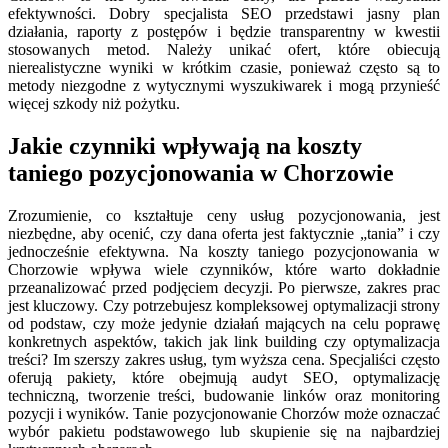
efektywności. Dobry specjalista SEO przedstawi jasny plan
działania, raporty z postępów i będzie transparentny w kwestii
stosowanych metod. Należy unikać ofert, które obiecują
nierealistyczne wyniki w krótkim czasie, ponieważ często są to
metody niezgodne z wytycznymi wyszukiwarek i mogą przynieść
więcej szkody niż pożytku.
Jakie czynniki wpływają na koszty
taniego pozycjonowania w Chorzowie
Zrozumienie, co kształtuje ceny usług pozycjonowania, jest
niezbędne, aby ocenić, czy dana oferta jest faktycznie „tania” i czy
jednocześnie efektywna. Na koszty taniego pozycjonowania w
Chorzowie wpływa wiele czynników, które warto dokładnie
przeanalizować przed podjęciem decyzji. Po pierwsze, zakres prac
jest kluczowy. Czy potrzebujesz kompleksowej optymalizacji strony
od podstaw, czy może jedynie działań mających na celu poprawę
konkretnych aspektów, takich jak link building czy optymalizacja
treści? Im szerszy zakres usług, tym wyższa cena. Specjaliści często
oferują pakiety, które obejmują audyt SEO, optymalizację
techniczną, tworzenie treści, budowanie linków oraz monitoring
pozycji i wyników. Tanie pozycjonowanie Chorzów może oznaczać
wybór pakietu podstawowego lub skupienie się na najbardziej