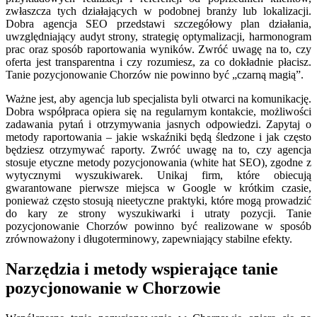
zwłaszcza tych działających w podobnej branży lub lokalizacji.
Dobra agencja SEO przedstawi szczegółowy plan działania,
uwzględniający audyt strony, strategię optymalizacji, harmonogram
prac oraz sposób raportowania wyników. Zwróć uwagę na to, czy
oferta jest transparentna i czy rozumiesz, za co dokładnie płacisz.
Tanie pozycjonowanie Chorzów nie powinno być „czarną magią”.
Ważne jest, aby agencja lub specjalista byli otwarci na komunikację.
Dobra współpraca opiera się na regularnym kontakcie, możliwości
zadawania pytań i otrzymywania jasnych odpowiedzi. Zapytaj o
metody raportowania – jakie wskaźniki będą śledzone i jak często
będziesz otrzymywać raporty. Zwróć uwagę na to, czy agencja
stosuje etyczne metody pozycjonowania (white hat SEO), zgodne z
wytycznymi wyszukiwarek. Unikaj firm, które obiecują
gwarantowane pierwsze miejsca w Google w krótkim czasie,
ponieważ często stosują nieetyczne praktyki, które mogą prowadzić
do kary ze strony wyszukiwarki i utraty pozycji. Tanie
pozycjonowanie Chorzów powinno być realizowane w sposób
zrównoważony i długoterminowy, zapewniający stabilne efekty.
Narzędzia i metody wspierające tanie
pozycjonowanie w Chorzowie