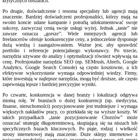
krytycznych obszarach.
Po drugie, doświadczenie i renoma specjalisty lub agencji mają
znaczenie. Bardziej doświadczeni profesjonaliści, którzy mają na
swoim koncie udane kampanie i potrafią udokumentować swoje
sukcesy, zazwyczaj cenią swoje usługi wyżej. Jednak „tanie” nie
zawsze oznacza „gorsze”. Wiele mniejszych agencji lub
freelancerów oferuje konkurencyjne ceny, a jednocześnie dysponuje
dużą wiedzą i zaangażowaniem. Ważne jest, aby sprawdzić
portfolio i referencje potencjalnego wykonawcy. Po trzecie,
narzędzia używane do analizy i optymalizacji również wpływają na
cenę. Profesjonalne narzędzia SEO (np. SEMrush, Ahrefs, Google
Analytics, Google Search Console) są często kosztowne, a ich
efektywne wykorzystanie wymaga odpowiedniej wiedzy. Firmy,
które inwestują w najlepsze narzędzia, mogą być droższe, ale często
zapewniają lepsze i bardziej precyzyjne wyniki.
Po czwarte, konkurencja w danej branży i lokalizacji odgrywa
istotną rolę. W branżach o dużej konkurencji (np. medycyna,
finanse, nieruchomości) pozycjonowanie jest trudniejsze i wymaga
większych nakładów pracy, co przekłada się na wyższe koszty. W
takich przypadkach „tanie pozycjonowanie Chorzów” może
oznaczać strategię długoterminową, skupiającą się na niszach lub
specyficznych frazach kluczowych. Po piąte, rodzaj i wielkość
strony internetowej mają znaczenie. Duże sklepy internetowe z
tysiącami produktów wymagają znacznie więcej pracy niż prosta