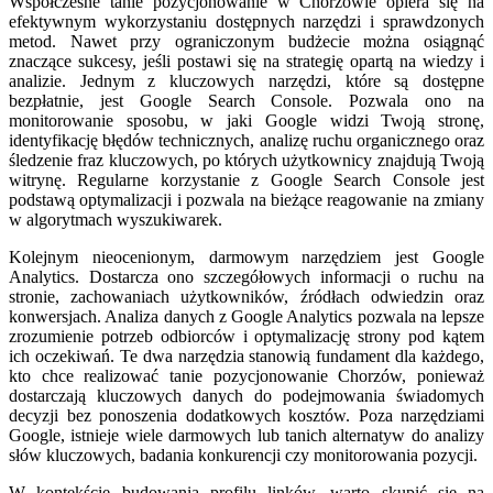
Współczesne tanie pozycjonowanie w Chorzowie opiera się na
efektywnym wykorzystaniu dostępnych narzędzi i sprawdzonych
metod. Nawet przy ograniczonym budżecie można osiągnąć
znaczące sukcesy, jeśli postawi się na strategię opartą na wiedzy i
analizie. Jednym z kluczowych narzędzi, które są dostępne
bezpłatnie, jest Google Search Console. Pozwala ono na
monitorowanie sposobu, w jaki Google widzi Twoją stronę,
identyfikację błędów technicznych, analizę ruchu organicznego oraz
śledzenie fraz kluczowych, po których użytkownicy znajdują Twoją
witrynę. Regularne korzystanie z Google Search Console jest
podstawą optymalizacji i pozwala na bieżące reagowanie na zmiany
w algorytmach wyszukiwarek.
Kolejnym nieocenionym, darmowym narzędziem jest Google
Analytics. Dostarcza ono szczegółowych informacji o ruchu na
stronie, zachowaniach użytkowników, źródłach odwiedzin oraz
konwersjach. Analiza danych z Google Analytics pozwala na lepsze
zrozumienie potrzeb odbiorców i optymalizację strony pod kątem
ich oczekiwań. Te dwa narzędzia stanowią fundament dla każdego,
kto chce realizować tanie pozycjonowanie Chorzów, ponieważ
dostarczają kluczowych danych do podejmowania świadomych
decyzji bez ponoszenia dodatkowych kosztów. Poza narzędziami
Google, istnieje wiele darmowych lub tanich alternatyw do analizy
słów kluczowych, badania konkurencji czy monitorowania pozycji.
W kontekście budowania profilu linków, warto skupić się na