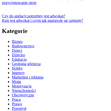
pozycjonowanie stron
Czy do apelacji potrzebny jest adwokat?
Kim jest adwokat i czym tak naprawdę się zajmuje?
Kategorie
Biznes
Budownictwo
Dzieci
Dziecko
Edukacja
Geologia górnicza
Hobby
Imprezy
Marketing i reklama
Moda
Motoryzacja
Nieruchomości
Obcojęzyczne
Praca
Prawo
Przemysł