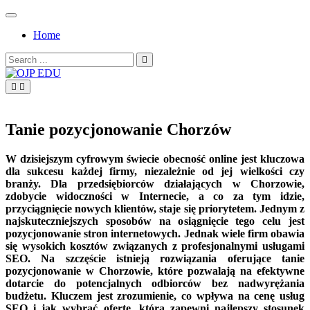
Skip
to
Home
content
Search
for:
OJP EDU
Tanie pozycjonowanie Chorzów
W dzisiejszym cyfrowym świecie obecność online jest kluczowa
dla sukcesu każdej firmy, niezależnie od jej wielkości czy
branży. Dla przedsiębiorców działających w Chorzowie,
zdobycie widoczności w Internecie, a co za tym idzie,
przyciągnięcie nowych klientów, staje się priorytetem. Jednym z
najskuteczniejszych sposobów na osiągnięcie tego celu jest
pozycjonowanie stron internetowych. Jednak wiele firm obawia
się wysokich kosztów związanych z profesjonalnymi usługami
SEO. Na szczęście istnieją rozwiązania oferujące tanie
pozycjonowanie w Chorzowie, które pozwalają na efektywne
dotarcie do potencjalnych odbiorców bez nadwyrężania
budżetu. Kluczem jest zrozumienie, co wpływa na cenę usług
SEO i jak wybrać ofertę, która zapewni najlepszy stosunek