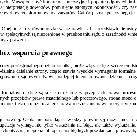
nych. Muszą one być konkretne, precyzyjne i poparte odpowiednimi
ędną interpretację dowodów, pominięcie istotnych okoliczności, czy
o prawidłowego sformułowania zarzutów. Całość pisma apelacyjnego jes
i. Obejmuje to zarówno udział w rozprawie, jak i przedstawienie ustn
 apelacyjnych są nieocenione w przekonaniu sądu o zasadności wnies
dny z prawem.
 bez wsparcia prawnego
omocy profesjonalnego pełnomocnika, może wiązać się z szeregiem i
dzielne działanie strony, często stawia wysokie wymagania formaln
tępowaniu sądowym. Nawet najlepiej intencjonowane działania mogą
formalnych, które są ściśle określone w przepisach prawa proces
tnych przepisów prawa materialnego lub procesowego, strona może o
dniej treści, co oznacza, że sprawa nie zostanie nawet merytorycznie
 prawnej. Osoba nieposiadająca wiedzy prawniczej może mieć trudno
 apelacja wymaga nie tylko wskazania na błąd, ale także wykazania, 
chaotyczna, niepełna lub oparta na błędnych przesłankach prawnych, 