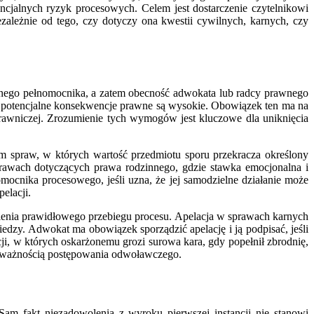
ncjalnych ryzyk procesowych. Celem jest dostarczenie czytelnikowi
ależnie od tego, czy dotyczy ona kwestii cywilnych, karnych, czy
alnego pełnomocnika, a zatem obecność adwokata lub radcy prawnego
ub potencjalne konsekwencje prawne są wysokie. Obowiązek ten ma na
rawniczej. Zrozumienie tych wymogów jest kluczowe dla uniknięcia
 spraw, w których wartość przedmiotu sporu przekracza określony
rawach dotyczących prawa rodzinnego, gdzie stawka emocjonalna i
ocnika procesowego, jeśli uzna, że jej samodzielne działanie może
elacji.
nienia prawidłowego przebiegu procesu. Apelacja w sprawach karnych
iedzy. Adwokat ma obowiązek sporządzić apelację i ją podpisać, jeśli
i, w których oskarżonemu grozi surowa kara, gdy popełnił zbrodnię,
ieważnością postępowania odwoławczego.
Sam fakt niezadowolenia z wyroku pierwszej instancji nie stanowi