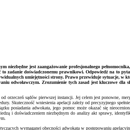
wnym niezbędne jest zaangażowanie profesjonalnego pełnomocnika, 
yć to zadanie doświadczonemu prawnikowi. Odpowiedź na to pytani
widualnych umiejętności strony. Prawo przewiduje sytuacje, w kt
owaniu odwoławczym. Zrozumienie tych zasad jest kluczowe dla s
orzeczeń sądów pierwszej instancji. Jej celem jest ponowne, meryto
dury. Skuteczność wniesienia apelacji zależy od precyzyjnego spełn
ązku posiadania adwokata, jego pomoc może okazać się nieoceniona
edzą i doświadczeniem niezbędnym do analizy akt sprawy, identyfika
ym.
otyczących wymaganej obecności adwokata w postępowaniu apelacyjnym