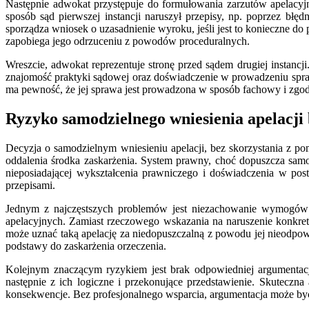
Następnie adwokat przystępuje do formułowania zarzutów apelacyj
sposób sąd pierwszej instancji naruszył przepisy, np. poprzez bł
sporządza wniosek o uzasadnienie wyroku, jeśli jest to konieczne d
zapobiega jego odrzuceniu z powodów proceduralnych.
Wreszcie, adwokat reprezentuje stronę przed sądem drugiej instancj
znajomość praktyki sądowej oraz doświadczenie w prowadzeniu spraw
ma pewność, że jej sprawa jest prowadzona w sposób fachowy i zgo
Ryzyko samodzielnego wniesienia apelacji
Decyzja o samodzielnym wniesieniu apelacji, bez skorzystania z p
oddalenia środka zaskarżenia. System prawny, choć dopuszcza samo
nieposiadającej wykształcenia prawniczego i doświadczenia w pos
przepisami.
Jednym z najczęstszych problemów jest niezachowanie wymogów 
apelacyjnych. Zamiast rzeczowego wskazania na naruszenie konkre
może uznać taką apelację za niedopuszczalną z powodu jej nieodpowie
podstawy do zaskarżenia orzeczenia.
Kolejnym znaczącym ryzykiem jest brak odpowiedniej argumentacji
następnie z ich logiczne i przekonujące przedstawienie. Skuteczna
konsekwencje. Bez profesjonalnego wsparcia, argumentacja może być 