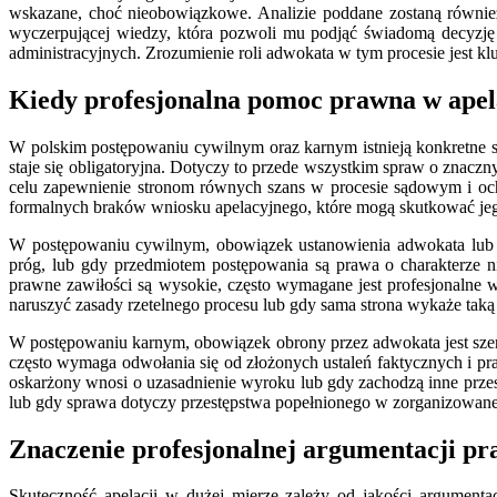
wskazane, choć nieobowiązkowe. Analizie poddane zostaną również 
wyczerpującej wiedzy, która pozwoli mu podjąć świadomą decyzję 
administracyjnych. Zrozumienie roli adwokata w tym procesie jest 
Kiedy profesjonalna pomoc prawna w apelac
W polskim postępowaniu cywilnym oraz karnym istnieją konkretne s
staje się obligatoryjna. Dotyczy to przede wszystkim spraw o znac
celu zapewnienie stronom równych szans w procesie sądowym i och
formalnych braków wniosku apelacyjnego, które mogą skutkować je
W postępowaniu cywilnym, obowiązek ustanowienia adwokata lub r
próg, lub gdy przedmiotem postępowania są prawa o charakterze 
prawne zawiłości są wysokie, często wymagane jest profesjonalne 
naruszyć zasady rzetelnego procesu lub gdy sama strona wykaże tak
W postępowaniu karnym, obowiązek obrony przez adwokata jest szers
często wymaga odwołania się od złożonych ustaleń faktycznych i praw
oskarżony wnosi o uzasadnienie wyroku lub gdy zachodzą inne przes
lub gdy sprawa dotyczy przestępstwa popełnionego w zorganizowane
Znaczenie profesjonalnej argumentacji pr
Skuteczność apelacji w dużej mierze zależy od jakości argumenta