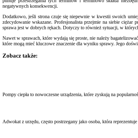
pilnuje przestrzegania tych terminów i terminowo składa niezb
negatywnych konsekwencji.
Dodatkowo, jeśli strona czuje się niepewnie w kwestii swoich umie
zdecydowanie wskazane. Profesjonalista przejmie na siebie ciężar 
sprawa jest w dobrych rękach. Dotyczy to również sytuacji, w który
Nawet w sprawach, które wydają się proste, nie należy bagatelizowa
które mogą mieć kluczowe znaczenie dla wyniku sprawy. Jego doświ
Zobacz także:
Nawigacja
wpisu
Pompy ciepła to nowoczesne urządzenia, które zyskują na popularn
Adwokat z urzędu, często postrzegany jako osoba, która reprezentu