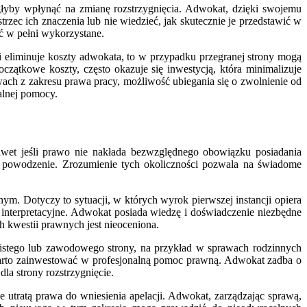
yby wpłynąć na zmianę rozstrzygnięcia. Adwokat, dzięki swojemu
rzec ich znaczenia lub nie wiedzieć, jak skutecznie je przedstawić w
ć w pełni wykorzystane.
 eliminuje koszty adwokata, to w przypadku przegranej strony mogą
czątkowe koszty, często okazuje się inwestycją, która minimalizuje
wach z zakresu prawa pracy, możliwość ubiegania się o zwolnienie od
alnej pomocy.
Nawet jeśli prawo nie nakłada bezwzględnego obowiązku posiadania
na powodzenie. Zrozumienie tych okoliczności pozwala na świadome
. Dotyczy to sytuacji, w których wyrok pierwszej instancji opiera
 interpretacyjne. Adwokat posiada wiedzę i doświadczenie niezbędne
h kwestii prawnych jest nieoceniona.
obistego lub zawodowego strony, na przykład w sprawach rodzinnych
 warto zainwestować w profesjonalną pomoc prawną. Adwokat zadba o
la strony rozstrzygnięcie.
 utratą prawa do wniesienia apelacji. Adwokat, zarządzając sprawą,