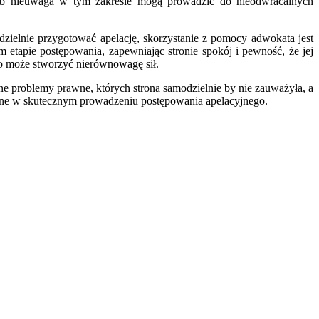
 lub nieuwaga w tym zakresie mogą prowadzić do nieodwracalnych
dzielnie przygotować apelację, skorzystanie z pomocy adwokata jest
 etapie postępowania, zapewniając stronie spokój i pewność, że jej
co może stworzyć nierównowagę sił.
ne problemy prawne, których strona samodzielnie by nie zauważyła, a
enne w skutecznym prowadzeniu postępowania apelacyjnego.