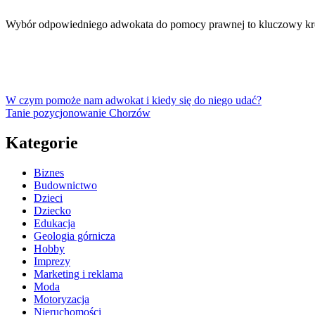
Wybór odpowiedniego adwokata do pomocy prawnej to kluczowy kr
W czym pomoże nam adwokat i kiedy się do niego udać?
Tanie pozycjonowanie Chorzów
Kategorie
Biznes
Budownictwo
Dzieci
Dziecko
Edukacja
Geologia górnicza
Hobby
Imprezy
Marketing i reklama
Moda
Motoryzacja
Nieruchomości