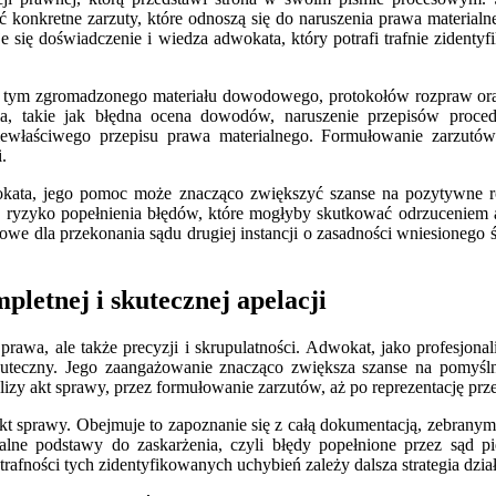
ć konkretne zarzuty, które odnoszą się do naruszenia prawa materia
 się doświadczenie i wiedza adwokata, który potrafi trafnie zidentyf
 tym zgromadzonego materiału dowodowego, protokołów rozpraw oraz u
nia, takie jak błędna ocena dowodów, naruszenie przepisów proc
ewłaściwego przepisu prawa materialnego. Formułowanie zarzutów
.
ta, jego pomoc może znacząco zwiększyć szanse na pozytywne rozp
yzyko popełnienia błędów, które mogłyby skutkować odrzuceniem apel
zowe dla przekonania sądu drugiej instancji o zasadności wniesionego 
etnej i skutecznej apelacji
prawa, ale także precyzji i skrupulatności. Adwokat, jako profesjona
skuteczny. Jego zaangażowanie znacząco zwiększa szanse na pomyśl
izy akt sprawy, przez formułowanie zarzutów, aż po reprezentację prz
 akt sprawy. Obejmuje to zapoznanie się z całą dokumentacją, zebra
cjalne podstawy do zaskarżenia, czyli błędy popełnione przez sąd 
trafności tych zidentyfikowanych uchybień zależy dalsza strategia dział