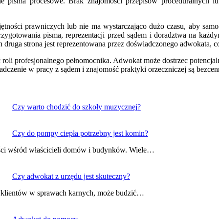
ędne pisma procesowe. Brak znajomości przepisów proceduralnych
jętności prawniczych lub nie ma wystarczająco dużo czasu, aby samo
przygotowania pisma, reprezentacji przed sądem i doradztwa na każdym
ch druga strona jest reprezentowana przez doświadczonego adwokata, 
ć roli profesjonalnego pełnomocnika. Adwokat może dostrzec potencjal
adczenie w pracy z sądem i znajomość praktyki orzeczniczej są bezc
Czy warto chodzić do szkoły muzycznej?
Czy do pompy ciepła potrzebny jest komin?
ości wśród właścicieli domów i budynków. Wiele…
Czy adwokat z urzędu jest skuteczny?
je klientów w sprawach karnych, może budzić…