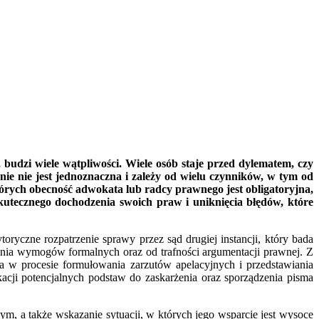
budzi wiele wątpliwości. Wiele osób staje przed dylematem, czy
e nie jest jednoznaczna i zależy od wielu czynników, w tym od
órych obecność adwokata lub radcy prawnego jest obligatoryjna,
kutecznego dochodzenia swoich praw i uniknięcia błędów, które
ryczne rozpatrzenie sprawy przez sąd drugiej instancji, który bada
ienia wymogów formalnych oraz od trafności argumentacji prawnej. Z
 w procesie formułowania zarzutów apelacyjnych i przedstawiania
cji potencjalnych podstaw do zaskarżenia oraz sporządzenia pisma
, a także wskazanie sytuacji, w których jego wsparcie jest wysoce