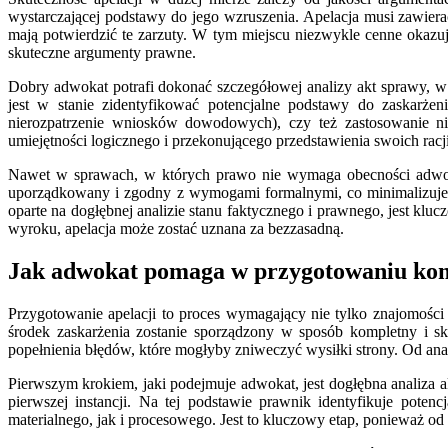
wystarczającej podstawy do jego wzruszenia. Apelacja musi zawiera
mają potwierdzić te zarzuty. W tym miejscu niezwykle cenne okazuje
skuteczne argumenty prawne.
Dobry adwokat potrafi dokonać szczegółowej analizy akt sprawy, w
jest w stanie zidentyfikować potencjalne podstawy do zaskarże
nierozpatrzenie wniosków dowodowych), czy też zastosowanie ni
umiejętności logicznego i przekonującego przedstawienia swoich racji
Nawet w sprawach, w których prawo nie wymaga obecności adwoka
uporządkowany i zgodny z wymogami formalnymi, co minimalizuje r
oparte na dogłębnej analizie stanu faktycznego i prawnego, jest kluc
wyroku, apelacja może zostać uznana za bezzasadną.
Jak adwokat pomaga w przygotowaniu kompl
Przygotowanie apelacji to proces wymagający nie tylko znajomości 
środek zaskarżenia zostanie sporządzony w sposób kompletny i 
popełnienia błędów, które mogłyby zniweczyć wysiłki strony. Od anal
Pierwszym krokiem, jaki podejmuje adwokat, jest dogłębna analiza
pierwszej instancji. Na tej podstawie prawnik identyfikuje poten
materialnego, jak i procesowego. Jest to kluczowy etap, ponieważ od 