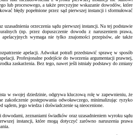
lnego lub procesowego, a także precyzyjne wskazanie dowodów, które
ikować błędy popełnione przez sąd pierwszej instancji i sformułować
zasadnienia orzeczenia sądu pierwszej instancji. Na tej podstawie
eduralnych (np. przez dopuszczenie dowodu z naruszeniem prawa,
 apelacyjnych wymaga nie tylko znajomości przepisów, ale także
atrzenie apelacji. Adwokat potrafi przedstawić sprawę w sposób
acji. Profesjonalne podejście do tworzenia argumentacji prawnej,
środka zaskarżenia. Bez tego, nawet jeśli istniały podstawy do zmiany
lista w swojej dziedzinie, odgrywa kluczową rolę w zapewnieniu, że
ne zakończenie postępowania odwoławczego, minimalizując ryzyko
ed sądem, jego wiedza i doświadczenie są nieocenione.
nymi dowodami, zeznaniami świadków oraz uzasadnieniem wyroku sądu
pierwszej instancji, które mogą dotyczyć zarówno naruszenia prawa
ania.