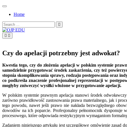
Skip
to
Home
content
Search
for:
OJP EDU
Czy do apelacji potrzebny jest adwokat?
Kwestia tego, czy do złożenia apelacji w polskim systemie pra
samodzielnie przygotować środek zaskarżenia, czy też powierz
stopnia skomplikowania sprawy, rodzaju postępowania oraz indy
co podkreśla znaczenie profesjonalnej reprezentacji w postęp
mogłyby zniweczyć wysiłki włożone w przygotowanie apelacji.
W polskim systemie prawnym apelacja stanowi środek odwoławczy od 
zarówno prawidłowość zastosowania prawa materialnego, jak i proce
tego powodu, nawet jeśli prawo nie nakłada bezwzględnego obowi
dowodów na ich poparcie. Profesjonalny pełnomocnik dysponuje wi
procesowego, które odpowiada restrykcyjnym wymaganiom formaln
Zadaniem niniejszego artykułu jest szczegółowe omówienie zasad d