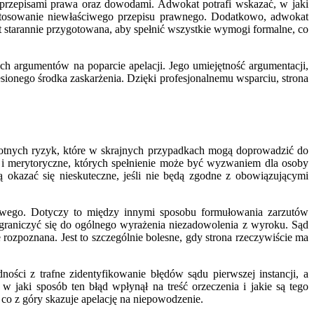
 przepisami prawa oraz dowodami. Adwokat potrafi wskazać, w jaki
 zastosowanie niewłaściwego przepisu prawnego. Dodatkowo, adwokat
t starannie przygotowana, aby spełnić wszystkie wymogi formalne, co
ych argumentów na poparcie apelacji. Jego umiejętność argumentacji,
ionego środka zaskarżenia. Dzięki profesjonalnemu wsparciu, strona
stotnych ryzyk, które w skrajnych przypadkach mogą doprowadzić do
e i merytoryczne, których spełnienie może być wyzwaniem dla osoby
 okazać się nieskuteczne, jeśli nie będą zgodne z obowiązującymi
owego. Dotyczy to między innymi sposobu formułowania zarzutów
graniczyć się do ogólnego wyrażenia niezadowolenia z wyroku. Sąd
 rozpoznana. Jest to szczególnie bolesne, gdy strona rzeczywiście ma
ści z trafne zidentyfikowanie błędów sądu pierwszej instancji, a
w jaki sposób ten błąd wpłynął na treść orzeczenia i jakie są tego
co z góry skazuje apelację na niepowodzenie.