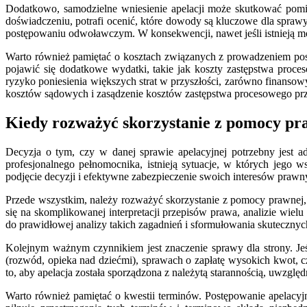
Dodatkowo, samodzielne wniesienie apelacji może skutkować pom
doświadczeniu, potrafi ocenić, które dowody są kluczowe dla sprawy 
postępowaniu odwoławczym. W konsekwencji, nawet jeśli istnieją m
Warto również pamiętać o kosztach związanych z prowadzeniem post
pojawić się dodatkowe wydatki, takie jak koszty zastępstwa proces
ryzyko poniesienia większych strat w przyszłości, zarówno finansow
kosztów sądowych i zasądzenie kosztów zastępstwa procesowego prze
Kiedy rozważyć skorzystanie z pomocy pr
Decyzja o tym, czy w danej sprawie apelacyjnej potrzebny jest a
profesjonalnego pełnomocnika, istnieją sytuacje, w których jego
podjęcie decyzji i efektywne zabezpieczenie swoich interesów pr
Przede wszystkim, należy rozważyć skorzystanie z pomocy prawnej,
się na skomplikowanej interpretacji przepisów prawa, analizie wie
do prawidłowej analizy takich zagadnień i sformułowania skutecznyc
Kolejnym ważnym czynnikiem jest znaczenie sprawy dla strony. Jeś
(rozwód, opieka nad dziećmi), sprawach o zapłatę wysokich kwot, 
to, aby apelacja została sporządzona z należytą starannością, uwzglę
Warto również pamiętać o kwestii terminów. Postępowanie apelacyjn