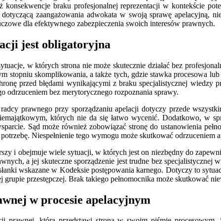
konsekwencje braku profesjonalnej reprezentacji w kontekście pote
dotyczącą zaangażowania adwokata w swoją sprawę apelacyjną, niez
kluczowe dla efektywnego zabezpieczenia swoich interesów prawnych.
ji jest obligatoryjna
ytuacje, w których strona nie może skutecznie działać bez profesjon
znym stopniu skomplikowania, a także tych, gdzie stawka procesowa l
ronę przed błędami wynikającymi z braku specjalistycznej wiedzy p
go odrzuceniem bez merytorycznego rozpoznania sprawy.
adcy prawnego przy sporządzaniu apelacji dotyczy przede wszystkim
niemajątkowym, których nie da się łatwo wycenić. Dodatkowo, w sp
wsparcie. Sąd może również zobowiązać stronę do ustanowienia pełnom
ą potrzebę. Niespełnienie tego wymogu może skutkować odrzuceniem ap
zy i obejmuje wiele sytuacji, w których jest on niezbędny do zapew
nych, a jej skuteczne sporządzenie jest trudne bez specjalistycznej w
łanki wskazane w Kodeksie postępowania karnego. Dotyczy to sytuacj
j grupie przestępczej. Brak takiego pełnomocnika może skutkować n
awnej w procesie apelacyjnym
cji prawnej, którą przedstawi strona w swoim piśmie procesowym. 