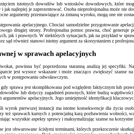
inięciem istotnych dowodów lub wniosków dowodowych, które mogł
i jak najlepiej je zaprezentować. Osoba nieprofesjonalna może nie dost
ocne argumenty przemawiające za zmianą wyroku, mogą one nie zosta
ępowania apelacyjnego. Chociaż samodzielne przygotowanie apelacji
owego drugiej strony. Profesjonalna pomoc prawna, choć generuje po
ych, jak i prawnych. W niektórych sytuacjach, jak na przykład w spra
z sąd również stanowi istotny argument za skorzystaniem z profesjon
awnej w sprawach apelacyjnych
dwokat, powinna być poprzedzona staranną analizą jej specyfiki. 
 wsparcie jest wysoce wskazane i może znacząco zwiększyć szanse 
awnych w postępowaniu odwoławczym.
 gdy sprawa jest skomplikowana pod względem faktycznym lub prawnym
lu dowodów lub dotyczy zagadnień prawnych, które budzą wątpliwości
h argumentów apelacyjnych. Jego umiejętność identyfikacji kluczowyc
li wyrok pierwszej instancji ma istotne konsekwencje dla życia os
czy też sprawach karnych z potencjalną karą pozbawienia wolności,
dniając wszystkie aspekty sprawy i maksymalizując szanse na korzystne d
e jest obwarowane ścisłymi terminami, których przekroczenie skutkuje