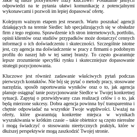
Jakie są nasze priorytetowe frazy kluczowe? Posiadanie jasnych
odpowiedzi na te pytania ułatwi komunikację z potencjalnymi
wykonawcami i pozwoli im lepiej dopasować ofertę.
Kolejnym ważnym etapem jest research. Warto poszukać agencji
działających na terenie Siedlec lub specjalizujących się w obsłudze
firm z tego regionu. Sprawdzenie ich stron internetowych, portfolio,
opinii klientów oraz studiów przypadków może dostarczyć cennych
informacji o ich doświadczeniu i skuteczności. Szczególnie istotne
jest, czy agencja ma doświadczenie w pracy z firmami o podobnym
profilu do naszej lub w tej samej branży. To często gwarantuje
lepsze zrozumienie specyfiki rynku i skuteczniejsze dopasowanie
strategii pozycjonowania.
Kluczowe jest również zadawanie właściwych pytań podczas
pierwszych kontaktów. Nie bój się pytać o metody pracy, stosowane
narzędzia, sposób raportowania wyników oraz o to, jak agencja
planuje osiągnąć tanie pozycjonowanie Siedlce w Twojej konkretnej
sytuacji. Zapytaj o przewidywany czas realizacji celów i o to, jak
będą mierzone sukcesy. Dobra agencja powinna być transparentna i
chętnie odpowiadać na wszystkie Twoje wątpliwości. Uważaj na
oferty, które gwarantują konkretne miejsca w wynikach
wyszukiwania w krótkim czasie – takie obietnice są często nierealne
i mogą świadczyć o stosowaniu nieetycznych praktyk, które w
dłuższej perspektywie mogą zaszkodzić Twojej stronie.