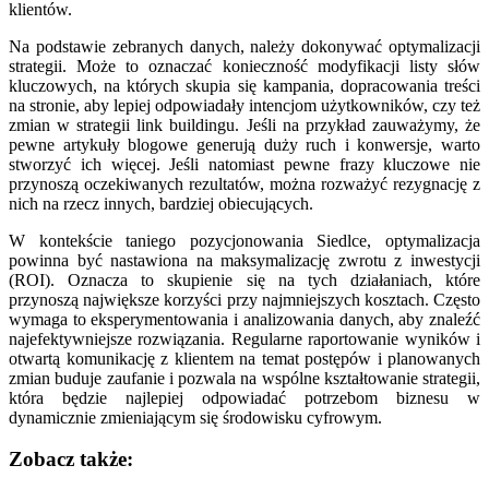
klientów.
Na podstawie zebranych danych, należy dokonywać optymalizacji
strategii. Może to oznaczać konieczność modyfikacji listy słów
kluczowych, na których skupia się kampania, dopracowania treści
na stronie, aby lepiej odpowiadały intencjom użytkowników, czy też
zmian w strategii link buildingu. Jeśli na przykład zauważymy, że
pewne artykuły blogowe generują duży ruch i konwersje, warto
stworzyć ich więcej. Jeśli natomiast pewne frazy kluczowe nie
przynoszą oczekiwanych rezultatów, można rozważyć rezygnację z
nich na rzecz innych, bardziej obiecujących.
W kontekście taniego pozycjonowania Siedlce, optymalizacja
powinna być nastawiona na maksymalizację zwrotu z inwestycji
(ROI). Oznacza to skupienie się na tych działaniach, które
przynoszą największe korzyści przy najmniejszych kosztach. Często
wymaga to eksperymentowania i analizowania danych, aby znaleźć
najefektywniejsze rozwiązania. Regularne raportowanie wyników i
otwartą komunikację z klientem na temat postępów i planowanych
zmian buduje zaufanie i pozwala na wspólne kształtowanie strategii,
która będzie najlepiej odpowiadać potrzebom biznesu w
dynamicznie zmieniającym się środowisku cyfrowym.
Zobacz także: