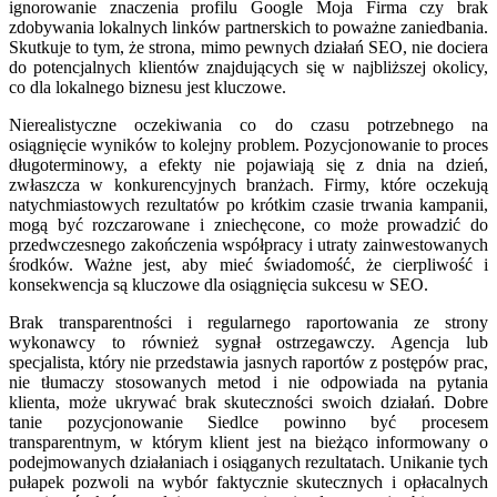
ignorowanie znaczenia profilu Google Moja Firma czy brak
zdobywania lokalnych linków partnerskich to poważne zaniedbania.
Skutkuje to tym, że strona, mimo pewnych działań SEO, nie dociera
do potencjalnych klientów znajdujących się w najbliższej okolicy,
co dla lokalnego biznesu jest kluczowe.
Nierealistyczne oczekiwania co do czasu potrzebnego na
osiągnięcie wyników to kolejny problem. Pozycjonowanie to proces
długoterminowy, a efekty nie pojawiają się z dnia na dzień,
zwłaszcza w konkurencyjnych branżach. Firmy, które oczekują
natychmiastowych rezultatów po krótkim czasie trwania kampanii,
mogą być rozczarowane i zniechęcone, co może prowadzić do
przedwczesnego zakończenia współpracy i utraty zainwestowanych
środków. Ważne jest, aby mieć świadomość, że cierpliwość i
konsekwencja są kluczowe dla osiągnięcia sukcesu w SEO.
Brak transparentności i regularnego raportowania ze strony
wykonawcy to również sygnał ostrzegawczy. Agencja lub
specjalista, który nie przedstawia jasnych raportów z postępów prac,
nie tłumaczy stosowanych metod i nie odpowiada na pytania
klienta, może ukrywać brak skuteczności swoich działań. Dobre
tanie pozycjonowanie Siedlce powinno być procesem
transparentnym, w którym klient jest na bieżąco informowany o
podejmowanych działaniach i osiąganych rezultatach. Unikanie tych
pułapek pozwoli na wybór faktycznie skutecznych i opłacalnych