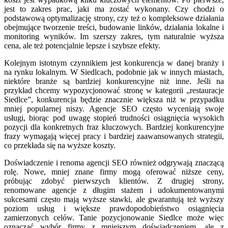
jest to zakres prac, jaki ma zostać wykonany. Czy chodzi o
podstawową optymalizację strony, czy też o kompleksowe działania
obejmujące tworzenie treści, budowanie linków, działania lokalne i
monitoring wyników. Im szerszy zakres, tym naturalnie wyższa
cena, ale też potencjalnie lepsze i szybsze efekty.
Kolejnym istotnym czynnikiem jest konkurencja w danej branży i
na rynku lokalnym. W Siedlcach, podobnie jak w innych miastach,
niektóre branże są bardziej konkurencyjne niż inne. Jeśli na
przykład chcemy wypozycjonować stronę w kategorii „restauracje
Siedlce”, konkurencja będzie znacznie większa niż w przypadku
mniej popularnej niszy. Agencje SEO często wyceniają swoje
usługi, biorąc pod uwagę stopień trudności osiągnięcia wysokich
pozycji dla konkretnych fraz kluczowych. Bardziej konkurencyjne
frazy wymagają więcej pracy i bardziej zaawansowanych strategii,
co przekłada się na wyższe koszty.
Doświadczenie i renoma agencji SEO również odgrywają znaczącą
rolę. Nowe, mniej znane firmy mogą oferować niższe ceny,
próbując zdobyć pierwszych klientów. Z drugiej strony,
renomowane agencje z długim stażem i udokumentowanymi
sukcesami często mają wyższe stawki, ale gwarantują też wyższy
poziom usług i większe prawdopodobieństwo osiągnięcia
zamierzonych celów. Tanie pozycjonowanie Siedlce może więc
oznaczać wybór firmy z mniejszym doświadczeniem, ale z