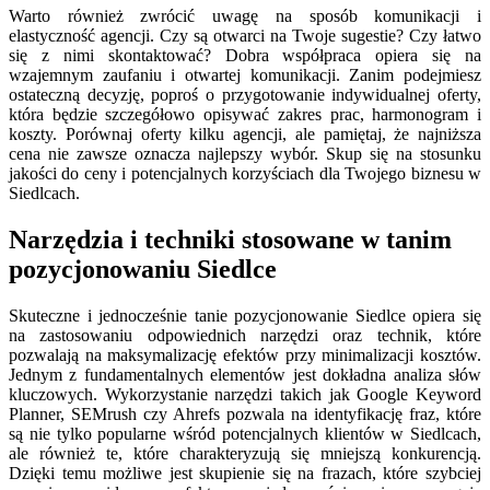
Warto również zwrócić uwagę na sposób komunikacji i
elastyczność agencji. Czy są otwarci na Twoje sugestie? Czy łatwo
się z nimi skontaktować? Dobra współpraca opiera się na
wzajemnym zaufaniu i otwartej komunikacji. Zanim podejmiesz
ostateczną decyzję, poproś o przygotowanie indywidualnej oferty,
która będzie szczegółowo opisywać zakres prac, harmonogram i
koszty. Porównaj oferty kilku agencji, ale pamiętaj, że najniższa
cena nie zawsze oznacza najlepszy wybór. Skup się na stosunku
jakości do ceny i potencjalnych korzyściach dla Twojego biznesu w
Siedlcach.
Narzędzia i techniki stosowane w tanim
pozycjonowaniu Siedlce
Skuteczne i jednocześnie tanie pozycjonowanie Siedlce opiera się
na zastosowaniu odpowiednich narzędzi oraz technik, które
pozwalają na maksymalizację efektów przy minimalizacji kosztów.
Jednym z fundamentalnych elementów jest dokładna analiza słów
kluczowych. Wykorzystanie narzędzi takich jak Google Keyword
Planner, SEMrush czy Ahrefs pozwala na identyfikację fraz, które
są nie tylko popularne wśród potencjalnych klientów w Siedlcach,
ale również te, które charakteryzują się mniejszą konkurencją.
Dzięki temu możliwe jest skupienie się na frazach, które szybciej