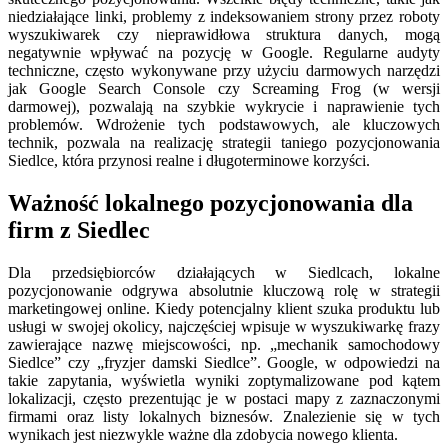
niedziałające linki, problemy z indeksowaniem strony przez roboty
wyszukiwarek czy nieprawidłowa struktura danych, mogą
negatywnie wpływać na pozycję w Google. Regularne audyty
techniczne, często wykonywane przy użyciu darmowych narzędzi
jak Google Search Console czy Screaming Frog (w wersji
darmowej), pozwalają na szybkie wykrycie i naprawienie tych
problemów. Wdrożenie tych podstawowych, ale kluczowych
technik, pozwala na realizację strategii taniego pozycjonowania
Siedlce, która przynosi realne i długoterminowe korzyści.
Ważność lokalnego pozycjonowania dla
firm z Siedlec
Dla przedsiębiorców działających w Siedlcach, lokalne
pozycjonowanie odgrywa absolutnie kluczową rolę w strategii
marketingowej online. Kiedy potencjalny klient szuka produktu lub
usługi w swojej okolicy, najczęściej wpisuje w wyszukiwarkę frazy
zawierające nazwę miejscowości, np. „mechanik samochodowy
Siedlce” czy „fryzjer damski Siedlce”. Google, w odpowiedzi na
takie zapytania, wyświetla wyniki zoptymalizowane pod kątem
lokalizacji, często prezentując je w postaci mapy z zaznaczonymi
firmami oraz listy lokalnych biznesów. Znalezienie się w tych
wynikach jest niezwykle ważne dla zdobycia nowego klienta.