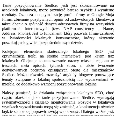
Tanie pozycjonowanie Siedlce, jeśli jest skoncentrowane na
aspektach lokalnych, może przynieść bardzo szybkie i wymierne
rezultaty. Oznacza to optymalizację profilu firmy w Google Moja
Firma, zbieranie pozytywnych opinii od zadowolonych klientów, a
także dbanie o spójność danych adresowych firmy na wszystkich
platformach internetowych (tzw. NAP consistency – Name,
Address, Phone). Jest to fundament, który pozwala firmie zaistnieć
w świadomości lokalnych konsumentów, którzy aktywnie
poszukują usług w ich bezpośrednim sąsiedztwie.
Kolejnym elementem skutecznego lokalnego SEO jest
optymalizacja treści na stronie internetowej pod kątem fraz
lokalnych. Obejmuje to umieszczanie nazwy miasta i regionu w
treściach, meta opisach, tytułach stron, a także tworzenie
dedykowanych podstron opisujących ofertę dla mieszkańców
Siedlec. Można również rozważyć artykuły blogowe poruszające
tematy związane z lokalną społecznością lub wydarzeniami w
mieście, co dodatkowo wzmocni pozycjonowanie lokalne.
Należy pamiętać, że działania związane z lokalnym SEO, choć
często określane jako tanie pozycjonowanie Siedlce, wymagają
systematyczności i ciągłego monitorowania. Pozycje w lokalnych
wynikach wyszukiwania mogą się zmieniać, a konkurencja również
będzie starała się poprawić swoją widoczność. Dlatego ważne jest,