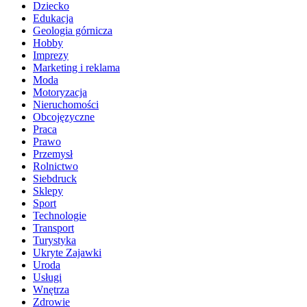
Dziecko
Edukacja
Geologia górnicza
Hobby
Imprezy
Marketing i reklama
Moda
Motoryzacja
Nieruchomości
Obcojęzyczne
Praca
Prawo
Przemysł
Rolnictwo
Siebdruck
Sklepy
Sport
Technologie
Transport
Turystyka
Ukryte Zajawki
Uroda
Usługi
Wnętrza
Zdrowie