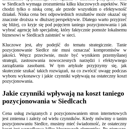
w Siedlcach wymaga zrozumienia kilku kluczowych aspektów. Nie
chodzi tylko o niską cenę, ale przede wszystkim o efektywność
działań. Niska cena bez odpowiednich rezultatów może okazać się
znacznie droższa w dłuższej perspektywie. Dlatego warto przyjrzeć
się bliżej, co kryje się pod pojęciem taniego pozycjonowania i jak
wybrać agencję lub specjalistę, który faktycznie pomoże lokalnemu
biznesowi w Siedlcach zaistnieć w sieci.
Kluczowe jest, aby podejść do tematu strategicznie. Tanie
pozycjonowanie Siedlce nie musi oznaczać kompromisów w
jakości. Wręcz przeciwnie, może być wynikiem przemyślanej
strategii, zastosowania nowoczesnych narzędzi i efektywnego
zarządzania zasobami. W tym artykule przyjrzymy się, jak
skutecznie szukać takich rozwiązań, na co zwrócić uwagę podczas
wyboru wykonawcy i jakie czynniki wpływają na ostateczny koszt
pozycjonowania.
Jakie czynniki wpływają na koszt taniego
pozycjonowania w Siedlcach
Cena usług związanych z pozycjonowaniem stron internetowych
jest zmienna i zależy od wielu czynników. Kiedy mówimy o tanim
pozycjonowaniu Siedlce, musimy mieć świadomość, że ostateczny
koszt jest wypadkową kilku kluczowych elementów. Po pierwsze,