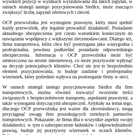
wysokich pozycji w wynikach wyszukiwania dla takich zapytań, w
ramach strategii taniego pozycjonowania Siedlce, może znacząco
zwiększyć liczbę zapytań ofertowych i zleceń.
OCP przewoźnika jest wymogiem prawnym, który musi spełnić
każdy przewoźnik, aby legalnie prowadzić działalność. Posiadanie
aktualnego ubezpieczenia jest często warunkiem koniecznym do
nawiązania współpracy z większymi zleceniodawcami. Dlatego też,
firma transportowa, która chce być postrzegana jako wiarygodna i
profesjonalna, powinna podkreślać posiadanie odpowiedniego
ubezpieczenia. Informacja o OCP przewoźnika może być
umieszczona na stronie internetowej, co może pozytywnie wpłynąć
na decyzje potencjalnych klientów. Choć nie jest to bezpośrednio
element pozycjonowania, to buduje zaufanie i profesjonalny
wizerunek, który pośrednio wpływa na postrzeganie firmy w sieci.
W ramach strategii taniego pozycjonowania Siedlce dla firm
transportowych, można również rozważyć tworzenie treści
związanych z bezpieczeństwem transportu, aspektami prawnymi, a
także wymogami dotyczącymi ubezpieczeń. Artykuły na temat tego,
dlaczego OCP przewoźnika jest ważne dla zleceniodawcy, mogą
przyciągnąć uwagę firm poszukujących rzetelnych partnerów
transportowych. Pokazanie, że firma dba o wszystkie aspekty swojej
działalności, w tym o zabezpieczenie ładunków i odpowiedzialność
prawną, buduje jej pozytywny wizerunek w oczach klientów.