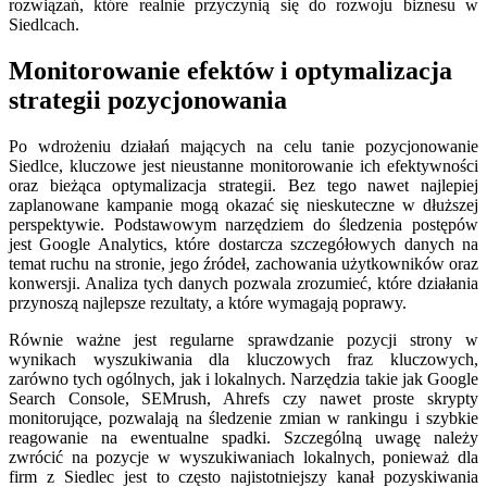
rozwiązań, które realnie przyczynią się do rozwoju biznesu w
Siedlcach.
Monitorowanie efektów i optymalizacja
strategii pozycjonowania
Po wdrożeniu działań mających na celu tanie pozycjonowanie
Siedlce, kluczowe jest nieustanne monitorowanie ich efektywności
oraz bieżąca optymalizacja strategii. Bez tego nawet najlepiej
zaplanowane kampanie mogą okazać się nieskuteczne w dłuższej
perspektywie. Podstawowym narzędziem do śledzenia postępów
jest Google Analytics, które dostarcza szczegółowych danych na
temat ruchu na stronie, jego źródeł, zachowania użytkowników oraz
konwersji. Analiza tych danych pozwala zrozumieć, które działania
przynoszą najlepsze rezultaty, a które wymagają poprawy.
Równie ważne jest regularne sprawdzanie pozycji strony w
wynikach wyszukiwania dla kluczowych fraz kluczowych,
zarówno tych ogólnych, jak i lokalnych. Narzędzia takie jak Google
Search Console, SEMrush, Ahrefs czy nawet proste skrypty
monitorujące, pozwalają na śledzenie zmian w rankingu i szybkie
reagowanie na ewentualne spadki. Szczególną uwagę należy
zwrócić na pozycje w wyszukiwaniach lokalnych, ponieważ dla
firm z Siedlec jest to często najistotniejszy kanał pozyskiwania