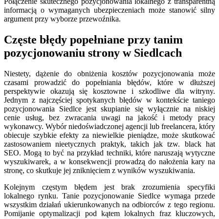
Połączenie skutecznego pozycjonowania lokalnego z transparentną
informacją o wymaganych ubezpieczeniach może stanowić silny
argument przy wyborze przewoźnika.
Częste błędy popełniane przy tanim
pozycjonowaniu strony w Siedlcach
Niestety, dążenie do obniżenia kosztów pozycjonowania może
czasami prowadzić do popełniania błędów, które w dłuższej
perspektywie okazują się kosztowne i szkodliwe dla witryny.
Jednym z najczęściej spotykanych błędów w kontekście taniego
pozycjonowania Siedlce jest skupianie się wyłącznie na niskiej
cenie usług, bez zwracania uwagi na jakość i metody pracy
wykonawcy. Wybór niedoświadczonej agencji lub freelancera, który
obiecuje szybkie efekty za niewielkie pieniądze, może skutkować
zastosowaniem nieetycznych praktyk, takich jak tzw. black hat
SEO. Mogą to być na przykład techniki, które naruszają wytyczne
wyszukiwarek, a w konsekwencji prowadzą do nałożenia kary na
stronę, co skutkuje jej zniknięciem z wyników wyszukiwania.
Kolejnym częstym błędem jest brak zrozumienia specyfiki
lokalnego rynku. Tanie pozycjonowanie Siedlce wymaga przede
wszystkim działań ukierunkowanych na odbiorców z tego regionu.
Pomijanie optymalizacji pod kątem lokalnych fraz kluczowych,