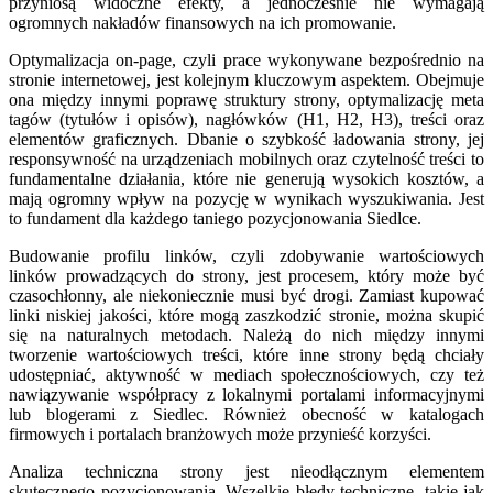
przyniosą widoczne efekty, a jednocześnie nie wymagają
ogromnych nakładów finansowych na ich promowanie.
Optymalizacja on-page, czyli prace wykonywane bezpośrednio na
stronie internetowej, jest kolejnym kluczowym aspektem. Obejmuje
ona między innymi poprawę struktury strony, optymalizację meta
tagów (tytułów i opisów), nagłówków (H1, H2, H3), treści oraz
elementów graficznych. Dbanie o szybkość ładowania strony, jej
responsywność na urządzeniach mobilnych oraz czytelność treści to
fundamentalne działania, które nie generują wysokich kosztów, a
mają ogromny wpływ na pozycję w wynikach wyszukiwania. Jest
to fundament dla każdego taniego pozycjonowania Siedlce.
Budowanie profilu linków, czyli zdobywanie wartościowych
linków prowadzących do strony, jest procesem, który może być
czasochłonny, ale niekoniecznie musi być drogi. Zamiast kupować
linki niskiej jakości, które mogą zaszkodzić stronie, można skupić
się na naturalnych metodach. Należą do nich między innymi
tworzenie wartościowych treści, które inne strony będą chciały
udostępniać, aktywność w mediach społecznościowych, czy też
nawiązywanie współpracy z lokalnymi portalami informacyjnymi
lub blogerami z Siedlec. Również obecność w katalogach
firmowych i portalach branżowych może przynieść korzyści.
Analiza techniczna strony jest nieodłącznym elementem
skutecznego pozycjonowania. Wszelkie błędy techniczne, takie jak