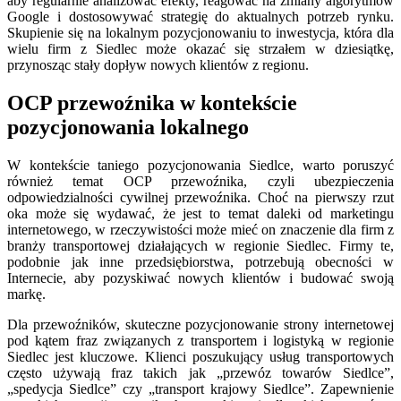
aby regularnie analizować efekty, reagować na zmiany algorytmów
Google i dostosowywać strategię do aktualnych potrzeb rynku.
Skupienie się na lokalnym pozycjonowaniu to inwestycja, która dla
wielu firm z Siedlec może okazać się strzałem w dziesiątkę,
przynosząc stały dopływ nowych klientów z regionu.
OCP przewoźnika w kontekście
pozycjonowania lokalnego
W kontekście taniego pozycjonowania Siedlce, warto poruszyć
również temat OCP przewoźnika, czyli ubezpieczenia
odpowiedzialności cywilnej przewoźnika. Choć na pierwszy rzut
oka może się wydawać, że jest to temat daleki od marketingu
internetowego, w rzeczywistości może mieć on znaczenie dla firm z
branży transportowej działających w regionie Siedlec. Firmy te,
podobnie jak inne przedsiębiorstwa, potrzebują obecności w
Internecie, aby pozyskiwać nowych klientów i budować swoją
markę.
Dla przewoźników, skuteczne pozycjonowanie strony internetowej
pod kątem fraz związanych z transportem i logistyką w regionie
Siedlec jest kluczowe. Klienci poszukujący usług transportowych
często używają fraz takich jak „przewóz towarów Siedlce”,
„spedycja Siedlce” czy „transport krajowy Siedlce”. Zapewnienie