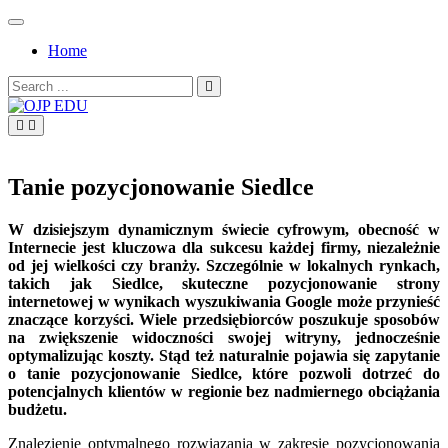
Skip
to
Home
content
Search
for:
OJP EDU
Tanie pozycjonowanie Siedlce
W dzisiejszym dynamicznym świecie cyfrowym, obecność w
Internecie jest kluczowa dla sukcesu każdej firmy, niezależnie
od jej wielkości czy branży. Szczególnie w lokalnych rynkach,
takich jak Siedlce, skuteczne pozycjonowanie strony
internetowej w wynikach wyszukiwania Google może przynieść
znaczące korzyści. Wiele przedsiębiorców poszukuje sposobów
na zwiększenie widoczności swojej witryny, jednocześnie
optymalizując koszty. Stąd też naturalnie pojawia się zapytanie
o tanie pozycjonowanie Siedlce, które pozwoli dotrzeć do
potencjalnych klientów w regionie bez nadmiernego obciążania
budżetu.
Znalezienie optymalnego rozwiązania w zakresie pozycjonowania