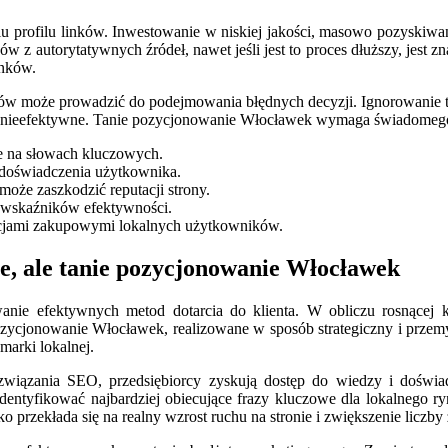
u profilu linków. Inwestowanie w niskiej jakości, masowo pozyskiwan
 z autorytatywnych źródeł, nawet jeśli jest to proces dłuższy, jest zn
inków.
ków może prowadzić do podejmowania błędnych decyzji. Ignorowanie t
e i nieefektywne. Tanie pozycjonowanie Włocławek wymaga świadomego 
nie na słowach kluczowych.
i doświadczenia użytkownika.
może zaszkodzić reputacji strony.
h wskaźników efektywności.
encjami zakupowymi lokalnych użytkowników.
e, ale tanie pozycjonowanie Włocławek
anie efektywnych metod dotarcia do klienta. W obliczu rosnącej 
pozycjonowanie Włocławek, realizowane w sposób strategiczny i przemy
marki lokalnej.
ozwiązania SEO, przedsiębiorcy zyskują dostęp do wiedzy i doświad
identyfikować najbardziej obiecujące frazy kluczowe dla lokalnego 
przekłada się na realny wzrost ruchu na stronie i zwiększenie liczby