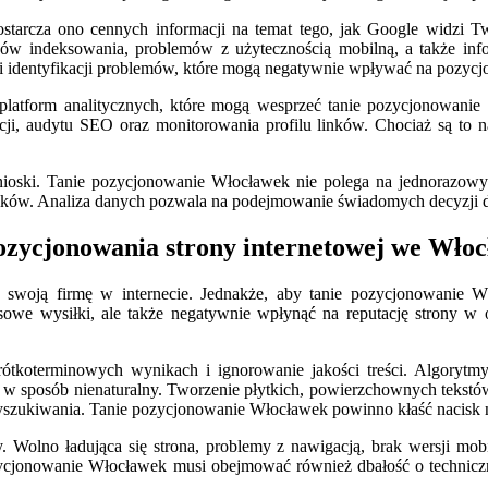
tarcza ono cennych informacji na temat tego, jak Google widzi T
ędów indeksowania, problemów z użytecznością mobilną, a także inf
ny i identyfikacji problemów, które mogą negatywnie wpływać na pozyc
 platform analitycznych, które mogą wesprzeć tanie pozycjonowani
ji, audytu SEO oraz monitorowania profilu linków. Chociaż są to na
ioski. Tanie pozycjonowanie Włocławek nie polega na jednorazowych 
ów. Analiza danych pozwala na podejmowanie świadomych decyzji doty
pozycjonowania strony internetowej we Wło
woją firmę w internecie. Jednakże, aby tanie pozycjonowanie Wł
owe wysiłki, ale także negatywnie wpłynąć na reputację strony w
ótkoterminowych wynikach i ignorowanie jakości treści. Algorytmy 
 sposób nienaturalny. Tworzenie płytkich, powierzchownych tekstów, 
zukiwania. Tanie pozycjonowanie Włocławek powinno kłaść nacisk na
 Wolno ładująca się strona, problemy z nawigacją, brak wersji mob
zycjonowanie Włocławek musi obejmować również dbałość o techniczną