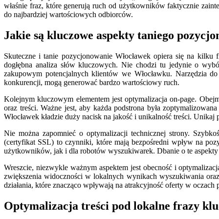
właśnie fraz, które generują ruch od użytkowników faktycznie zain
do najbardziej wartościowych odbiorców.
Jakie są kluczowe aspekty taniego pozycj
Skuteczne i tanie pozycjonowanie Włocławek opiera się na kilku f
dogłębna analiza słów kluczowych. Nie chodzi tu jedynie o wybór
zakupowym potencjalnych klientów we Włocławku. Narzędzia do an
konkurencji, mogą generować bardzo wartościowy ruch.
Kolejnym kluczowym elementem jest optymalizacja on-page. Obejmuj
oraz treści. Ważne jest, aby każda podstrona była zoptymalizowan
Włocławek kładzie duży nacisk na jakość i unikalność treści. Unikaj 
Nie można zapomnieć o optymalizacji technicznej strony. Szybk
(certyfikat SSL) to czynniki, które mają bezpośredni wpływ na p
użytkowników, jak i dla robotów wyszukiwarek. Dbanie o te aspekt
Wreszcie, niezwykle ważnym aspektem jest obecność i optymalizacja
zwiększenia widoczności w lokalnych wynikach wyszukiwania oraz na
działania, które znacząco wpływają na atrakcyjność oferty w oczach 
Optymalizacja treści pod lokalne frazy k