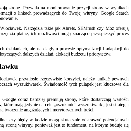
woją stronę. Pozwala na monitorowanie pozycji strony w wynikach
ormacji o linkach prowadzących do Twojej witryny. Google Search
jonowanie.
e Włocławek. Narzędzia takie jak Ahrefs, SEMrush czy Moz oferują
rzędzia płatne, ich możliwości mogą znacząco przyspieszyć proces
działaniach, ale na ciągłym procesie optymalizacji i adaptacji do
czących dalszych działań, alokacji budżetu i priorytetów.
cławku
ocławek przyniosło rzeczywiste korzyści, należy unikać pewnych
 oczach wyszukiwarek. Świadomość tych pułapek jest kluczowa dla
Google coraz bardziej premiują strony, które dostarczają wartości
które mają jedynie na celu „oszukanie” wyszukiwarki, jest strategią
 tworzenie angażujących i merytorycznych treści.
ilnej czy błędy w kodzie mogą skutecznie odstraszyć potencjalnych
 stronę witryny, ponieważ jest to fundament, na którym buduje się