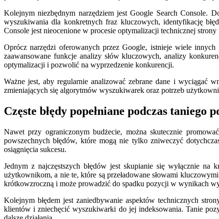
Kolejnym niezbędnym narzędziem jest Google Search Console. Dos
wyszukiwania dla konkretnych fraz kluczowych, identyfikację bł
Console jest nieocenione w procesie optymalizacji technicznej stro
Oprócz narzędzi oferowanych przez Google, istnieje wiele innych
zaawansowane funkcje analizy słów kluczowych, analizy konkurenc
optymalizacji i pozwolić na wyprzedzenie konkurencji.
Ważne jest, aby regularnie analizować zebrane dane i wyciągać wn
zmieniających się algorytmów wyszukiwarek oraz potrzeb użytkownik
Częste błędy popełniane podczas taniego 
Nawet przy ograniczonym budżecie, można skutecznie promować s
powszechnych błędów, które mogą nie tylko zniweczyć dotychczas
osiągnięcia sukcesu.
Jednym z najczęstszych błędów jest skupianie się wyłącznie na kr
użytkownikom, a nie te, które są przeładowane słowami kluczowymi w
krótkowzroczną i może prowadzić do spadku pozycji w wynikach wys
Kolejnym błędem jest zaniedbywanie aspektów technicznych strony.
klientów i zniechęcić wyszukiwarki do jej indeksowania. Tanie po
dalsze działania.