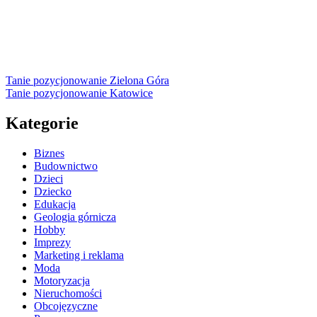
Tanie pozycjonowanie Zielona Góra
Tanie pozycjonowanie Katowice
Kategorie
Biznes
Budownictwo
Dzieci
Dziecko
Edukacja
Geologia górnicza
Hobby
Imprezy
Marketing i reklama
Moda
Motoryzacja
Nieruchomości
Obcojęzyczne