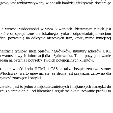
ingowy jest wykorzystywany w sposób bardziej efektywny, docierając
ę dla wzrostu widoczności w wyszukiwarkach. Pierwszym z nich jest
które są specyficzne dla lokalnego rynku i odpowiadają intencjom
ce, pozwalają na odkrycie niszowych fraz, które, mimo mniejszej
ymalizacja tytułów, meta opisów, nagłówków, struktury adresów URL
ła wartościowych informacji dla użytkownika. Tanie pozycjonowanie
adają na pytania i potrzeby Twoich potencjalnych klientów.
ch), poprawność kodu HTML i CSS, a także bezpieczeństwo strony
ocławek, warto upewnić się, że strona jest przyjazna zarówno dla
ynieść znaczące korzyści.
wku, jest to jedno z najskuteczniejszych i najtańszych narzędzi do
zbieranie opinii od klientów i regularne aktualizowanie profilu to