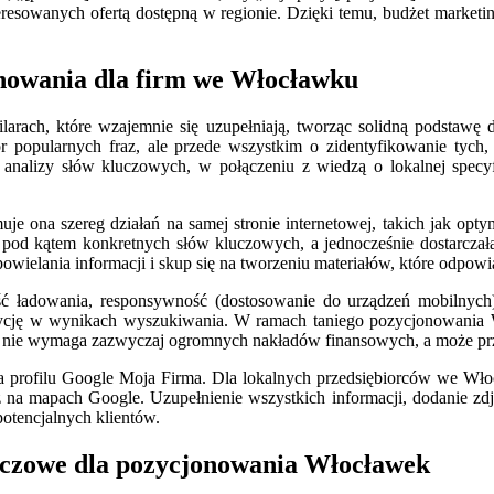
teresowanych ofertą dostępną w regionie. Dzięki temu, budżet market
onowania dla firm we Włocławku
ilarach, które wzajemnie się uzupełniają, tworząc solidną podstaw
 popularnych fraz, ale przede wszystkim o zidentyfikowanie tych, 
alizy słów kluczowych, w połączeniu z wiedzą o lokalnej specyfi
e ona szereg działań na samej stronie internetowej, takich jak opt
a pod kątem konkretnych słów kluczowych, a jednocześnie dostarcza
powielania informacji i skup się na tworzeniu materiałów, które odpowi
ość ładowania, responsywność (dostosowanie do urządzeń mobilny
ozycję w wynikach wyszukiwania. W ramach taniego pozycjonowania Wł
y nie wymaga zazwyczaj ogromnych nakładów finansowych, a może prz
 profilu Google Moja Firma. Dla lokalnych przedsiębiorców we Włocła
 mapach Google. Uzupełnienie wszystkich informacji, dodanie zdjęć, 
potencjalnych klientów.
luczowe dla pozycjonowania Włocławek