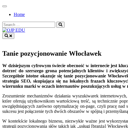
Skip
to
Home
content
Search
for:
OJP EDU
Tanie pozycjonowanie Włocławek
W dzisiejszym cyfrowym świecie obecność w internecie jest kluc
dotrzeć do szerszego grona potencjalnych klientów i zwiększ
Szczególnie istotne okazuje się tanie pozycjonowanie Włocław
strategia SEO, skupiająca się na lokalnych frazach kluczowy
wizerunku marki w oczach internautów poszukujących usług w r
Zrozumienie mechanizmów działania wyszukiwarek internetowych, t
które oferują użytkownikom wartościową treść, są technicznie po
uwzględniających zarówno optymalizację on-page, czyli pracę nad sa
sukcesu jest połączenie tych dwóch obszarów w spójną i przemyślaną 
W kontekście lokalnego biznesu, niezwykle ważne jest wykorzystan
strategii pozycjonowania słów takich jak „usługi [branża] Włocławe