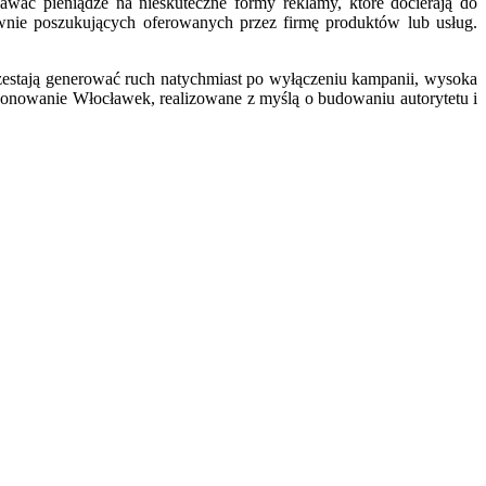
ać pieniądze na nieskuteczne formy reklamy, które docierają do
ywnie poszukujących oferowanych przez firmę produktów lub usług.
zestają generować ruch natychmiast po wyłączeniu kampanii, wysoka
cjonowanie Włocławek, realizowane z myślą o budowaniu autorytetu i