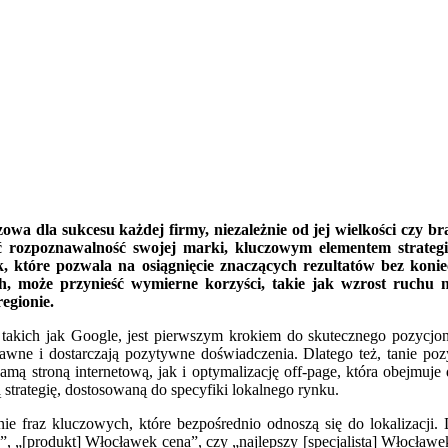
zowa dla sukcesu każdej firmy, niezależnie od jej wielkości czy 
yć rozpoznawalność swojej marki, kluczowym elementem strategii
ek, które pozwala na osiągnięcie znaczących rezultatów bez ko
ch, może przynieść wymierne korzyści, takie jak wzrost ruchu n
egionie.
akich jak Google, jest pierwszym krokiem do skutecznego pozycjon
prawne i dostarczają pozytywne doświadczenia. Dlatego też, tanie p
mą stroną internetową, jak i optymalizację off-page, która obejmuje 
strategię, dostosowaną do specyfiki lokalnego rynku.
ie fraz kluczowych, które bezpośrednio odnoszą się do lokalizacji
k”, „[produkt] Włocławek cena”, czy „najlepszy [specjalista] Włocławe