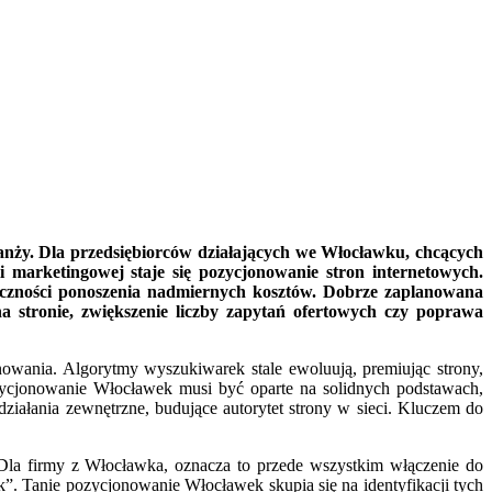
branży. Dla przedsiębiorców działających we Włocławku, chcących
 marketingowej staje się pozycjonowanie stron internetowych.
nieczności ponoszenia nadmiernych kosztów. Dobrze zaplanowana
a stronie, zwiększenie liczby zapytań ofertowych czy poprawa
owania. Algorytmy wyszukiwarek stale ewoluują, premiując strony,
ozycjonowanie Włocławek musi być oparte na solidnych podstawach,
działania zewnętrzne, budujące autorytet strony w sieci. Kluczem do
. Dla firmy z Włocławka, oznacza to przede wszystkim włączenie do
k”. Tanie pozycjonowanie Włocławek skupia się na identyfikacji tych