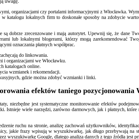
ają uwagę.
ymi, organizacjami czy portalami informacyjnymi z Włocławka. Wymiana
u w katalogu lokalnych firm to doskonałe sposoby na zdobycie war
e są dobrze zrecenzowane i mają autorytet. Upewnij się, że dane Tw
erami lub lokalnymi blogerami, którzy mogą zarekomendować Twoj
ącymi oznaczania płatnych współprac.
 zachęcają do linkowania.
i i organizacjami we Włocławku.
h katalogach online.
bycia wzmianek i rekomendacji.
usyjnych, gdzie można zdobyć wzmianki i linki.
itorowania efektów taniego pozycjonowania
ty, niezbędne jest systematyczne monitorowanie efektów podejmowan
. Istnieje wiele narzędzi, zarówno darmowych, jak i płatnych, które
zenie ruchu na stronie, analizę zachowań użytkowników, identyfikację
cy, jakie frazy wpisują w wyszukiwarkę, jak długo przebywają na st
 wyszukiwarkę Google, dlatego analiza danych z tego źródła jest pr