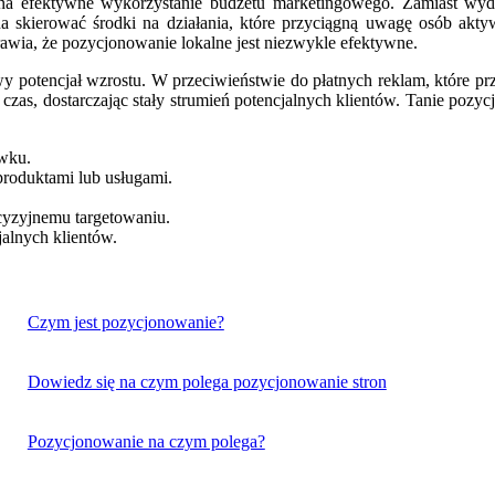
a efektywne wykorzystanie budżetu marketingowego. Zamiast wydaw
na skierować środki na działania, które przyciągną uwagę osób akt
awia, że pozycjonowanie lokalne jest niezwykle efektywne.
y potencjał wzrostu. W przeciwieństwie do płatnych reklam, które pr
zas, dostarczając stały strumień potencjalnych klientów. Tanie pozy
wku.
roduktami lub usługami.
.
cyzyjnemu targetowaniu.
jalnych klientów.
Czym jest pozycjonowanie?
Dowiedz się na czym polega pozycjonowanie stron
Pozycjonowanie na czym polega?