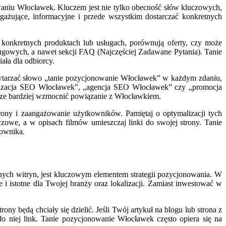
aniu Włocławek. Kluczem jest nie tylko obecność słów kluczowych,
gażujące, informacyjne i przede wszystkim dostarczać konkretnych
 o konkretnych produktach lub usługach, porównują oferty, czy może
ugowych, a nawet sekcji FAQ (Najczęściej Zadawane Pytania). Tanie
ała dla odbiorcy.
owtarzać słowo „tanie pozycjonowanie Włocławek” w każdym zdaniu,
alizacja SEO Włocławek”, „agencja SEO Włocławek” czy „promocja
szcze bardziej wzmocnić powiązanie z Włocławkiem.
trony i zaangażowanie użytkowników. Pamiętaj o optymalizacji tych
owe, a w opisach filmów umieszczaj linki do swojej strony. Tanie
kownika.
ych witryn, jest kluczowym elementem strategii pozycjonowania. W
 i istotne dla Twojej branży oraz lokalizacji. Zamiast inwestować w
ny będą chciały się dzielić. Jeśli Twój artykuł na blogu lub strona z
 do niej link. Tanie pozycjonowanie Włocławek często opiera się na