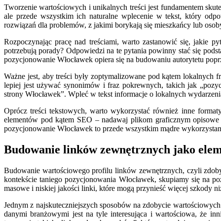
Tworzenie wartościowych i unikalnych treści jest fundamentem sk
ale przede wszystkim ich naturalne wplecenie w tekst, który odp
rozwiązań dla problemów, z jakimi borykają się mieszkańcy lub oso
Rozpoczynając pracę nad treściami, warto zastanowić się, jakie py
potrzebują porady? Odpowiedzi na te pytania powinny stać się pod
pozycjonowanie Włocławek opiera się na budowaniu autorytetu poprzez
Ważne jest, aby treści były zoptymalizowane pod kątem lokalnych
lepiej jest używać synonimów i fraz pokrewnych, takich jak „p
strony Włocławek”. Wpleć w tekst informacje o lokalnych wydarzenia
Oprócz treści tekstowych, warto wykorzystać również inne formaty
elementów pod kątem SEO – nadawaj plikom graficznym opisowe naz
pozycjonowanie Włocławek to przede wszystkim mądre wykorzystanie
Budowanie linków zewnętrznych jako ele
Budowanie wartościowego profilu linków zewnętrznych, czyli zdob
kontekście taniego pozycjonowania Włocławek, skupiamy się na pozys
masowe i niskiej jakości linki, które mogą przynieść więcej szkody ni
Jednym z najskuteczniejszych sposobów na zdobycie wartościowych link
danymi branżowymi jest na tyle interesująca i wartościowa, że inn