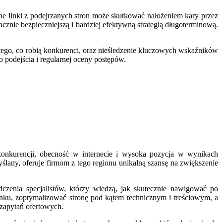
e linki z podejrzanych stron może skutkować nałożeniem kary przez
acznie bezpieczniejszą i bardziej efektywną strategią długoterminową.
ego, co robią konkurenci, oraz nieśledzenie kluczowych wskaźników
podejścia i regularnej oceny postępów.
konkurencji, obecność w internecie i wysoka pozycja w wynikach
ślany, oferuje firmom z tego regionu unikalną szansę na zwiększenie
czenia specjalistów, którzy wiedzą, jak skutecznie nawigować po
rynku, zoptymalizować stronę pod kątem technicznym i treściowym, a
 zapytań ofertowych.