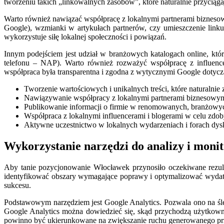
tworzeniu takich „linkowalnych zasobów”, które naturalnie przyciąg
Warto również nawiązać współpracę z lokalnymi partnerami biznesow
Google), wzmianki w artykułach partnerów, czy umieszczenie link
wykorzystuje siłę lokalnej społeczności i powiązań.
Innym podejściem jest udział w branżowych katalogach online, któr
telefonu – NAP). Warto również rozważyć współpracę z influenc
współpraca była transparentna i zgodna z wytycznymi Google dotycz
Tworzenie wartościowych i unikalnych treści, które naturalnie
Nawiązywanie współpracy z lokalnymi partnerami biznesowym
Publikowanie informacji o firmie w renomowanych, branżowyc
Współpraca z lokalnymi influencerami i blogerami w celu zdo
Aktywne uczestnictwo w lokalnych wydarzeniach i forach dysk
Wykorzystanie narzędzi do analizy i mon
Aby tanie pozycjonowanie Włocławek przynosiło oczekiwane rezulta
identyfikować obszary wymagające poprawy i optymalizować wydatki
sukcesu.
Podstawowym narzędziem jest Google Analytics. Pozwala ono na śled
Google Analytics można dowiedzieć się, skąd przychodzą użytkowni
powinno być ukierunkowane na zwiększanie ruchu generowanego przez