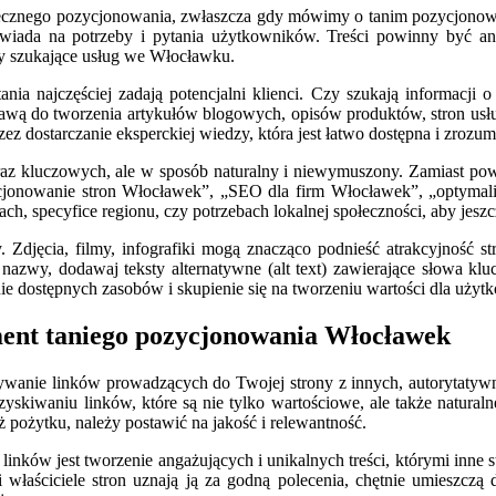
utecznego pozycjonowania, zwłaszcza gdy mówimy o tanim pozycjonow
owiada na potrzeby i pytania użytkowników. Treści powinny być an
by szukające usług we Włocławku.
tania najczęściej zadają potencjalni klienci. Czy szukają informacji
stawą do tworzenia artykułów blogowych, opisów produktów, stron usł
 dostarczanie eksperckiej wiedzy, która jest łatwo dostępna i zrozumi
 fraz kluczowych, ale w sposób naturalny i niewymuszony. Zamiast p
ozycjonowanie stron Włocławek”, „SEO dla firm Włocławek”, „optym
ch, specyfice regionu, czy potrzebach lokalnej społeczności, aby je
. Zdjęcia, filmy, infografiki mogą znacząco podnieść atrakcyjność s
wy, dodawaj teksty alternatywne (alt text) zawierające słowa klucz
 dostępnych zasobów i skupienie się na tworzeniu wartości dla użyt
ment taniego pozycjonowania Włocławek
ywanie linków prowadzących do Twojej strony z innych, autorytatywn
kiwaniu linków, które są nie tylko wartościowe, ale także naturalne
ż pożytku, należy postawić na jakość i relewantność.
ów jest tworzenie angażujących i unikalnych treści, którymi inne stro
i właściciele stron uznają ją za godną polecenia, chętnie umieszczą