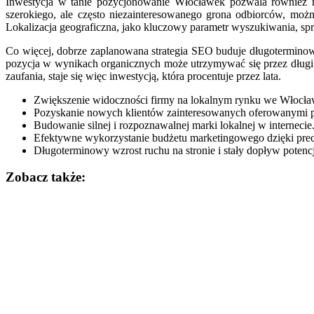
Inwestycja w tanie pozycjonowanie Włocławek pozwala również n
szerokiego, ale często niezainteresowanego grona odbiorców, moż
Lokalizacja geograficzna, jako kluczowy parametr wyszukiwania, spr
Co więcej, dobrze zaplanowana strategia SEO buduje długoterminow
pozycja w wynikach organicznych może utrzymywać się przez długi c
zaufania, staje się więc inwestycją, która procentuje przez lata.
Zwiększenie widoczności firmy na lokalnym rynku we Włocła
Pozyskanie nowych klientów zainteresowanych oferowanymi p
Budowanie silnej i rozpoznawalnej marki lokalnej w internecie
Efektywne wykorzystanie budżetu marketingowego dzięki pre
Długoterminowy wzrost ruchu na stronie i stały dopływ potenc
Zobacz także:
Nawigacja
wpisu