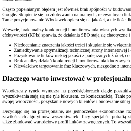
Często popełnianym błędem jest również brak spójności w budowani
Google. Skupienie się na zdobywaniu naturalnych, relewantnych linków
Tanie pozycjonowanie Włocławek opiera się na jakości, a nie ilości l
Wreszcie, brak analizy konkurencji i monitorowania własnych wyni
efektywności (KPIs) sprawia, że działania SEO stają się chaotyczn
Niedocenianie znaczenia jakości treści i skupianie się wyłącz
Zaniedbywanie optymalizacji technicznej strony internetowej 
Pozyskiwanie linków niskiej jakości z podejrzanych źródeł, co 
Brak analizy działań konkurencji i monitorowania kluczowyc
Niewłaściwe targetowanie fraz kluczowych, niezgodne z int
Dlaczego warto inwestować w profesjonaln
Współczesny rynek wymusza na przedsiębiorcach ciągłe poszukiw
wyszukiwania stają się nie tyle luksusem, co koniecznością. Tanie 
swojej widoczności, pozyskanie nowych klientów i budowanie silnej 
Decydując się na profesjonalne, ale jednocześnie ekonomiczne r
zawiłościach algorytmów wyszukiwarek. Tacy specjaliści potrafią z
także zbudować wartościowy profil linków zewnętrznych. To wszystko 