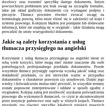
docelowy oraz rozumieć specyfikę danego dokumentu. Innym
powszechnym problemem jest brak uwagi na szczegóły formalne,
takie jak układ graficzny dokumentu czy wymagane podpisy i
pieczęcie. Tłumacz powinien również zwracać uwagę na
terminologię prawną, która może różnić się w zależności od kraju i
systemu prawnego. Kolejnym błędem jest pomijanie lub dodawanie
informacji, które nie znajdują się w oryginale – takie działania mogą
prowadzić do utraty wiarygodności dokumentu.
Jakie są zalety korzystania z usług
tłumacza przysięgłego na angielski
Korzystanie z usług tłumacza przysięgłego na angielski niesie ze
sobą wiele korzyści, które mogą mieć istotne znaczenie dla osób
potrzebujących profesjonalnego przekładu dokumentów. Przede
wszystkim tłumacz przysięgły zapewnia wysoką jakość usług oraz
dokładność przekładu, co jest niezwykle ważne w przypadku
dokumentów o charakterze prawnym czy urzędowym. Dzięki jego
wiedzy i doświadczeniu można mieć pewność, że wszystkie terminy
zostały poprawnie zinterpretowane i oddane w sposób zgodny z
oryginałem. Kolejną zaletą jest możliwość uzyskania poświadczenia
prawnego dla wykonanych tłumaczeń, co czyni je akceptowalnymi
przez instytucje państwowe oraz sądy w różnych krajach. Tłumacz
przysięgły zna również specyfikę lokalnych regulacji prawnych