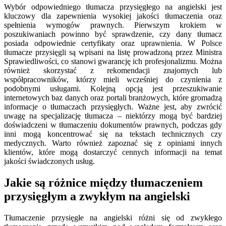
Wybór odpowiedniego tłumacza przysięgłego na angielski jest
kluczowy dla zapewnienia wysokiej jakości tłumaczenia oraz
spełnienia wymogów prawnych. Pierwszym krokiem w
poszukiwaniach powinno być sprawdzenie, czy dany tłumacz
posiada odpowiednie certyfikaty oraz uprawnienia. W Polsce
tłumacze przysięgli są wpisani na listę prowadzoną przez Ministra
Sprawiedliwości, co stanowi gwarancję ich profesjonalizmu. Można
również skorzystać z rekomendacji znajomych lub
współpracowników, którzy mieli wcześniej do czynienia z
podobnymi usługami. Kolejną opcją jest przeszukiwanie
internetowych baz danych oraz portali branżowych, które gromadzą
informacje o tłumaczach przysięgłych. Ważne jest, aby zwrócić
uwagę na specjalizację tłumacza – niektórzy mogą być bardziej
doświadczeni w tłumaczeniu dokumentów prawnych, podczas gdy
inni mogą koncentrować się na tekstach technicznych czy
medycznych. Warto również zapoznać się z opiniami innych
klientów, które mogą dostarczyć cennych informacji na temat
jakości świadczonych usług.
Jakie są różnice między tłumaczeniem
przysięgłym a zwykłym na angielski
Tłumaczenie przysięgłe na angielski różni się od zwykłego