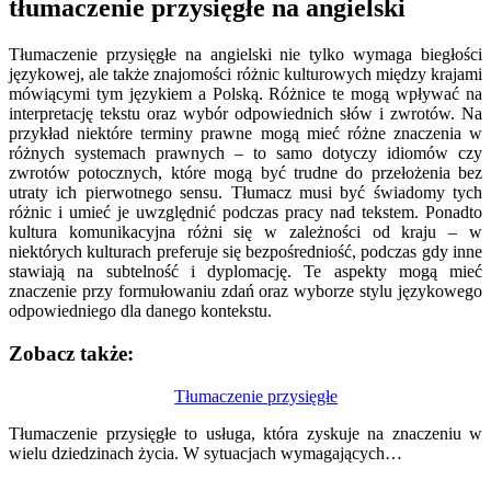
tłumaczenie przysięgłe na angielski
Tłumaczenie przysięgłe na angielski nie tylko wymaga biegłości
językowej, ale także znajomości różnic kulturowych między krajami
mówiącymi tym językiem a Polską. Różnice te mogą wpływać na
interpretację tekstu oraz wybór odpowiednich słów i zwrotów. Na
przykład niektóre terminy prawne mogą mieć różne znaczenia w
różnych systemach prawnych – to samo dotyczy idiomów czy
zwrotów potocznych, które mogą być trudne do przełożenia bez
utraty ich pierwotnego sensu. Tłumacz musi być świadomy tych
różnic i umieć je uwzględnić podczas pracy nad tekstem. Ponadto
kultura komunikacyjna różni się w zależności od kraju – w
niektórych kulturach preferuje się bezpośredniość, podczas gdy inne
stawiają na subtelność i dyplomację. Te aspekty mogą mieć
znaczenie przy formułowaniu zdań oraz wyborze stylu językowego
odpowiedniego dla danego kontekstu.
Zobacz także:
Nawigacja
Tłumaczenie przysięgłe
wpisu
Tłumaczenie przysięgłe to usługa, która zyskuje na znaczeniu w
wielu dziedzinach życia. W sytuacjach wymagających…