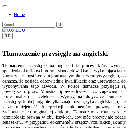
Skip
to
Home
content
Search
for:
OJP EDU
Tłumaczenie przysięgłe na angielski
Tłumaczenie przysięgłe na angielski to proces, który wymaga
spełnienia określonych norm i standardów. Osoba wykonująca takie
tłumaczenie musi być zarejestrowanym tłumaczem przysięgłym, co
oznacza, że posiada odpowiednie kwalifikacje oraz uprawnienia do
wykonywania tego zawodu. W Polsce tłumacze przysięgli są
powoływani przez Ministra Sprawiedliwości, co zapewnia ich
profesjonalizm i rzetelność. Wymagania dotyczące tłumaczeń
przysięgłych obejmują nie tylko znajomość języka angielskiego, ale
także umiejętność interpretacji dokumentów prawnych oraz
zachowanie ich oryginalnej struktury. Tłumacz musi również znać
terminologię prawną w obu językach, aby móc precyzyjnie oddać
sens tekstu. W przypadku dokumentów urzędowych, takich jak akty
urodzenia, małżeństwa czy świadectwa szkolne, tłumaczenie