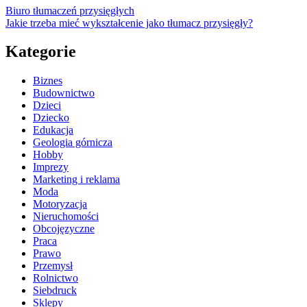
Biuro tłumaczeń przysięgłych
Jakie trzeba mieć wykształcenie jako tłumacz przysięgły?
Kategorie
Biznes
Budownictwo
Dzieci
Dziecko
Edukacja
Geologia górnicza
Hobby
Imprezy
Marketing i reklama
Moda
Motoryzacja
Nieruchomości
Obcojęzyczne
Praca
Prawo
Przemysł
Rolnictwo
Siebdruck
Sklepy