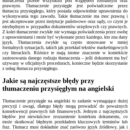
tłumaczenia przede wszystkim pod względem formalnym oraz
prawnym. Tłumaczenie przysięgłe jest poświadczone przez
tłumacza przysięgłego, który posiada odpowiednie uprawnienia do
wykonywania tego zawodu. Takie tłumaczenie ma moc prawną i
jest akceptowane przez instytucje państwowe oraz sądy, co czyni je
niezbędnym w przypadku dokumentów urzędowych czy prawnych.
Z kolei tłumaczenie zwykłe nie wymaga poświadczenia przez osobę
z uprawnieniami i może być wykonane przez każdego, kto zna dany
język. Tłumaczenia zwykłe są często stosowane w mniej
formalnych sytuacjach, takich jak przekład tekstów marketingowych
czy literackich. Różnice te mają istotne znaczenie w kontekście
zastosowania danego rodzaju tłumaczenia – jeśli dokument ma być
używany w oficjalnych procedurach, konieczne będzie skorzystanie
z usług tłumacza przysięgłego.
Jakie są najczęstsze błędy przy
tłumaczeniu przysięgłym na angielski
Tłumaczenie przysięgłe na angielski to zadanie wymagające dużej
precyzji i uwagi, dlatego błędy mogą prowadzić do poważnych
konsekwencji prawnych lub finansowych. Jednym z najczęstszych
błędów jest niewłaściwe zrozumienie kontekstu dokumentu, co
może skutkować błędnym przekładem kluczowych terminów lub
fraz. Tłumacz musi dokładnie znać zarówno język źródłowy, jak i