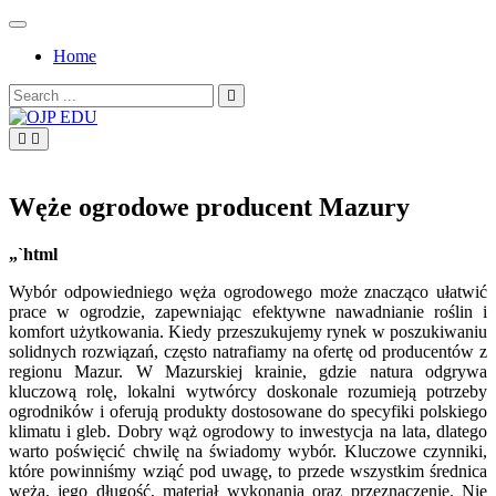
Skip
to
Home
content
Search
for:
OJP EDU
Węże ogrodowe producent Mazury
„`html
Wybór odpowiedniego węża ogrodowego może znacząco ułatwić
prace w ogrodzie, zapewniając efektywne nawadnianie roślin i
komfort użytkowania. Kiedy przeszukujemy rynek w poszukiwaniu
solidnych rozwiązań, często natrafiamy na ofertę od producentów z
regionu Mazur. W Mazurskiej krainie, gdzie natura odgrywa
kluczową rolę, lokalni wytwórcy doskonale rozumieją potrzeby
ogrodników i oferują produkty dostosowane do specyfiki polskiego
klimatu i gleb. Dobry wąż ogrodowy to inwestycja na lata, dlatego
warto poświęcić chwilę na świadomy wybór. Kluczowe czynniki,
które powinniśmy wziąć pod uwagę, to przede wszystkim średnica
węża, jego długość, materiał wykonania oraz przeznaczenie. Nie