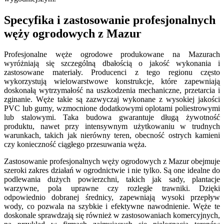
Specyfika i zastosowanie profesjonalnych
węży ogrodowych z Mazur
Profesjonalne węże ogrodowe produkowane na Mazurach
wyróżniają się szczególną dbałością o jakość wykonania i
zastosowane materiały. Producenci z tego regionu często
wykorzystują wielowarstwowe konstrukcje, które zapewniają
doskonałą wytrzymałość na uszkodzenia mechaniczne, przetarcia i
zginanie. Węże takie są zazwyczaj wykonane z wysokiej jakości
PVC lub gumy, wzmocnione dodatkowymi oplotami poliestrowymi
lub stalowymi. Taka budowa gwarantuje długą żywotność
produktu, nawet przy intensywnym użytkowaniu w trudnych
warunkach, takich jak nierówny teren, obecność ostrych kamieni
czy konieczność ciągłego przesuwania węża.
Zastosowanie profesjonalnych węży ogrodowych z Mazur obejmuje
szeroki zakres działań w ogrodnictwie i nie tylko. Są one idealne do
podlewania dużych powierzchni, takich jak sady, plantacje
warzywne, pola uprawne czy rozległe trawniki. Dzięki
odpowiednio dobranej średnicy, zapewniają wysoki przepływ
wody, co pozwala na szybkie i efektywne nawodnienie. Węże te
doskonale sprawdzają się również w zastosowaniach komercyjnych,