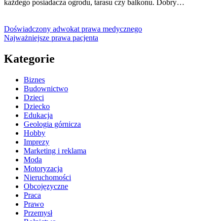
każdego posiadacza ogrodu, tarasu czy balkonu. Dobry…
Doświadczony adwokat prawa medycznego
Najważniejsze prawa pacjenta
Kategorie
Biznes
Budownictwo
Dzieci
Dziecko
Edukacja
Geologia górnicza
Hobby
Imprezy
Marketing i reklama
Moda
Motoryzacja
Nieruchomości
Obcojęzyczne
Praca
Prawo
Przemysł