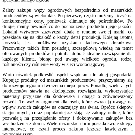
Zalety zakupu węży ogrodowych bezpośrednio od mazurskich
producentów są wielorakie. Po pierwsze, często możemy liczyć na
konkurencyjne ceny, ponieważ eliminuje się pośredników. Po
drugie, mamy pewność co do pochodzenia produktu i jego jakości.
Lokalni wytwórcy zazwyczaj dbają o renomę swojej marki, co
przekłada się na dbałość o każdy detal produkcji. Kolejną istotną
korzyścią jest możliwość uzyskania fachowego doradztwa.
Pracownicy takich firm posiadają szczegółową wiedzę na temat
oferowanych produktów i potrafią dobrać idealne rozwiązanie dla
każdego klienta, biorąc pod uwagę wielkość ogrodu, rodzaj
roślinności czy ciśnienie wody w sieci wodociągowej.
Warto również podkreślić aspekt wspierania lokalnej gospodarki.
Kupując produkty od mazurskich producentów, przyczyniamy się
do rozwoju regionu i tworzenia miejsc pracy. Ponadto, wielu z tych
producentów stawia na ekologiczne rozwiązania, wykorzystując
materiały przyjazne dla środowiska i dbając o zrównoważony
rozwój. To ważny argument dla osób, które zwracają uwagę na
wpływ swoich zakupów na otaczający nas świat. Oprócz sklepów
stacjonarnych, coraz popularniejsze stają się zakupy online, które
pozwalają na przeglądanie oferty i dokonywanie zakupów bez
wychodzenia z domu. Wiele mazurskich firm posiada swoje sklepy
internetowe, co czyni proces zakupu jeszcze łatwiejszym i
wygodniejszym.