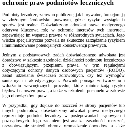
ochronie praw podmiotów leczniczych
Podmioty lecznicze, zarówno publiczne, jak i prywatne, funkcjonują
w złożonym środowisku prawnym, gdzie ryzyko wystąpienia
sporów jest realne. Doświadczony adwokat prawa medycznego
odgrywa kluczową rolę w ochronie interesów tych instytucji,
zapewniając im wsparcie prawne w różnorodnych sytuacjach. Jego
wiedza specjalistyczna pozwala na skuteczne zarządzanie ryzykiem
i minimalizowanie potencjalnych konsekwencji prawnych.
Jednym z podstawowych zadań doświadczonego adwokata jest
doradztwo w zakresie zgodności działalności podmiotu leczniczego
z obowiązującymi przepisami prawa, w tym regulacjami
dotyczącymi ochrony danych osobowych pacjentów (RODO),
zasad udzielania świadczeń zdrowotnych, czy też wymogów
sanitarnych i akredytacyjnych. Prawnik pomaga w tworzeniu i
wdrażaniu wewnętrznych procedur, które minimalizują ryzyko
błędów i naruszeń prawa, a także w szkoleniu personelu w zakresie
jego obowiązków i praw.
W przypadku, gdy dojdzie do roszczeń ze strony pacjentów lub
innych podmiotów, doświadczony adwokat prawa medycznego
reprezentuje podmiot leczniczy w postępowaniach sądowych i
pozasądowych. Jego zadaniem jest analiza zasadności roszczeń,
przygotowanie strategii obrony, gromadzenie dowodów, a także