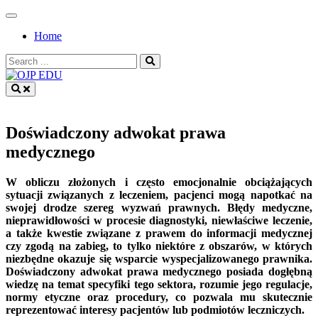
Skip
to
Home
content
Search
for:
OJP EDU
Doświadczony adwokat prawa
medycznego
W obliczu złożonych i często emocjonalnie obciążających
sytuacji związanych z leczeniem, pacjenci mogą napotkać na
swojej drodze szereg wyzwań prawnych. Błędy medyczne,
nieprawidłowości w procesie diagnostyki, niewłaściwe leczenie,
a także kwestie związane z prawem do informacji medycznej
czy zgodą na zabieg, to tylko niektóre z obszarów, w których
niezbędne okazuje się wsparcie wyspecjalizowanego prawnika.
Doświadczony adwokat prawa medycznego posiada dogłębną
wiedzę na temat specyfiki tego sektora, rozumie jego regulacje,
normy etyczne oraz procedury, co pozwala mu skutecznie
reprezentować interesy pacjentów lub podmiotów leczniczych.