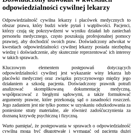
odpowiedzialności cywilnej lekarzy
Odpowiedzialność cywilna lekarzy i placówek medycznych to
obszar prawa, który budzi wiele pytań i wątpliwości. Pacjenci,
którzy czują się pokrzywdzeni w wyniku działań lub zaniechań
personelu medycznego, często poszukują profesjonalnej pomocy
prawnej, aby dochodzić swoich praw. Doświadczony adwokat w
kwestiach odpowiedzialności cywilnej lekarzy posiada niezbędną
wiedzę i doświadczenie, aby skutecznie reprezentować ich interesy
w takich sprawach.
Kluczowym elementem postępowań dotyczących
odpowiedzialności cywilnej jest wykazanie winy lekarza lub
placówki medycznej oraz związku przyczynowego między jego
działaniem a szkodą pacjenta. Doświadczony prawnik potrafi
analizować skomplikowaną dokumentację medyczną,
współpracować z biegłymi sądowymi, a także formułować
argumenty prawne, które przekonają sąd o zasadności roszczeń.
Jego zadaniem jest nie tylko pomoc w uzyskaniu odszkodowania za
poniesione straty materialne, ale również zadośćuczynienia za
doznaną krzywdę psychiczną i fizyczną.
Warto pamiętać, że postępowania w sprawach o odpowiedzialność
cywilną mogą być długotrwałe i wymagać od pacjenta dużej