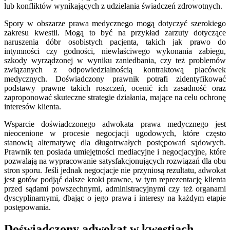
lub konfliktów wynikających z udzielania świadczeń zdrowotnych.
Spory w obszarze prawa medycznego mogą dotyczyć szerokiego
zakresu kwestii. Mogą to być na przykład zarzuty dotyczące
naruszenia dóbr osobistych pacjenta, takich jak prawo do
intymności czy godności, niewłaściwego wykonania zabiegu,
szkody wyrządzonej w wyniku zaniedbania, czy też problemów
związanych z odpowiedzialnością kontraktową placówek
medycznych. Doświadczony prawnik potrafi zidentyfikować
podstawy prawne takich roszczeń, ocenić ich zasadność oraz
zaproponować skuteczne strategie działania, mające na celu ochronę
interesów klienta.
Wsparcie doświadczonego adwokata prawa medycznego jest
nieocenione w procesie negocjacji ugodowych, które często
stanowią alternatywę dla długotrwałych postępowań sądowych.
Prawnik ten posiada umiejętności mediacyjne i negocjacyjne, które
pozwalają na wypracowanie satysfakcjonujących rozwiązań dla obu
stron sporu. Jeśli jednak negocjacje nie przyniosą rezultatu, adwokat
jest gotów podjąć dalsze kroki prawne, w tym reprezentację klienta
przed sądami powszechnymi, administracyjnymi czy też organami
dyscyplinarnymi, dbając o jego prawa i interesy na każdym etapie
postępowania.
Doświadczony adwokat w kwestiach