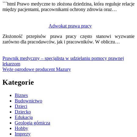
```html Prawo medyczne to złożona dziedzina, która reguluje relacje
między pacjentami, pracownikami ochrony zdrowia oraz…
Adwokat prawa pracy
Złożoność przepisów prawa pracy często stanowi wyzwanie
zarówno dla pracodawców, jak i pracowników. W obliczu…
Prawnik medyczny – specjalista w udzielaniu pomocy prawnej
lekarzom
Węże ogrodowe producent Mazury
Kategorie
Biznes
Budownictwo
Dzieci
Dziecko
Edukacja
Geologia górnicza
Hobby
Imprezy