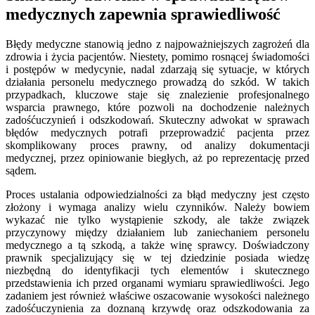
medycznych zapewnia sprawiedliwość
Błędy medyczne stanowią jedno z najpoważniejszych zagrożeń dla
zdrowia i życia pacjentów. Niestety, pomimo rosnącej świadomości
i postępów w medycynie, nadal zdarzają się sytuacje, w których
działania personelu medycznego prowadzą do szkód. W takich
przypadkach, kluczowe staje się znalezienie profesjonalnego
wsparcia prawnego, które pozwoli na dochodzenie należnych
zadośćuczynień i odszkodowań. Skuteczny adwokat w sprawach
błędów medycznych potrafi przeprowadzić pacjenta przez
skomplikowany proces prawny, od analizy dokumentacji
medycznej, przez opiniowanie biegłych, aż po reprezentację przed
sądem.
Proces ustalania odpowiedzialności za błąd medyczny jest często
złożony i wymaga analizy wielu czynników. Należy bowiem
wykazać nie tylko wystąpienie szkody, ale także związek
przyczynowy między działaniem lub zaniechaniem personelu
medycznego a tą szkodą, a także winę sprawcy. Doświadczony
prawnik specjalizujący się w tej dziedzinie posiada wiedzę
niezbędną do identyfikacji tych elementów i skutecznego
przedstawienia ich przed organami wymiaru sprawiedliwości. Jego
zadaniem jest również właściwe oszacowanie wysokości należnego
zadośćuczynienia za doznaną krzywdę oraz odszkodowania za