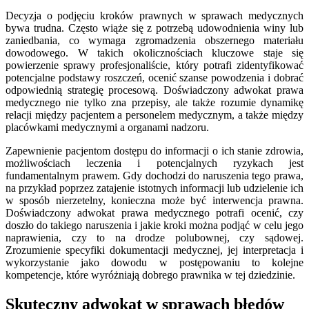
Decyzja o podjęciu kroków prawnych w sprawach medycznych
bywa trudna. Często wiąże się z potrzebą udowodnienia winy lub
zaniedbania, co wymaga zgromadzenia obszernego materiału
dowodowego. W takich okolicznościach kluczowe staje się
powierzenie sprawy profesjonaliście, który potrafi zidentyfikować
potencjalne podstawy roszczeń, ocenić szanse powodzenia i dobrać
odpowiednią strategię procesową. Doświadczony adwokat prawa
medycznego nie tylko zna przepisy, ale także rozumie dynamikę
relacji między pacjentem a personelem medycznym, a także między
placówkami medycznymi a organami nadzoru.
Zapewnienie pacjentom dostępu do informacji o ich stanie zdrowia,
możliwościach leczenia i potencjalnych ryzykach jest
fundamentalnym prawem. Gdy dochodzi do naruszenia tego prawa,
na przykład poprzez zatajenie istotnych informacji lub udzielenie ich
w sposób nierzetelny, konieczna może być interwencja prawna.
Doświadczony adwokat prawa medycznego potrafi ocenić, czy
doszło do takiego naruszenia i jakie kroki można podjąć w celu jego
naprawienia, czy to na drodze polubownej, czy sądowej.
Zrozumienie specyfiki dokumentacji medycznej, jej interpretacja i
wykorzystanie jako dowodu w postępowaniu to kolejne
kompetencje, które wyróżniają dobrego prawnika w tej dziedzinie.
Skuteczny adwokat w sprawach błędów