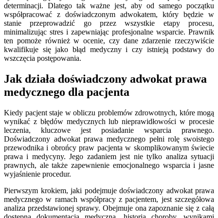
determinacji. Dlatego tak ważne jest, aby od samego początku
współpracować z doświadczonym adwokatem, który będzie w
stanie przeprowadzić go przez wszystkie etapy procesu,
minimalizując stres i zapewniając profesjonalne wsparcie. Prawnik
ten pomoże również w ocenie, czy dane zdarzenie rzeczywiście
kwalifikuje się jako błąd medyczny i czy istnieją podstawy do
wszczęcia postępowania.
Jak działa doświadczony adwokat prawa
medycznego dla pacjenta
Kiedy pacjent staje w obliczu problemów zdrowotnych, które mogą
wynikać z błędów medycznych lub nieprawidłowości w procesie
leczenia, kluczowe jest posiadanie wsparcia prawnego.
Doświadczony adwokat prawa medycznego pełni rolę swoistego
przewodnika i obrońcy praw pacjenta w skomplikowanym świecie
prawa i medycyny. Jego zadaniem jest nie tylko analiza sytuacji
prawnych, ale także zapewnienie emocjonalnego wsparcia i jasne
wyjaśnienie procedur.
Pierwszym krokiem, jaki podejmuje doświadczony adwokat prawa
medycznego w ramach współpracy z pacjentem, jest szczegółowa
analiza przedstawionej sprawy. Obejmuje ona zapoznanie się z całą
dostępną dokumentacją medyczną, historią choroby, wynikami