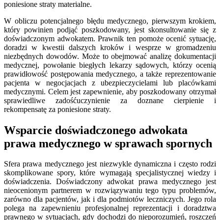
poniesione straty materialne.
W obliczu potencjalnego błędu medycznego, pierwszym krokiem,
który powinien podjąć poszkodowany, jest skonsultowanie się z
doświadczonym adwokatem. Prawnik ten pomoże ocenić sytuację,
doradzi w kwestii dalszych kroków i wesprze w gromadzeniu
niezbędnych dowodów. Może to obejmować analizę dokumentacji
medycznej, powołanie biegłych lekarzy sądowych, którzy ocenią
prawidłowość postępowania medycznego, a także reprezentowanie
pacjenta w negocjacjach z ubezpieczycielami lub placówkami
medycznymi. Celem jest zapewnienie, aby poszkodowany otrzymał
sprawiedliwe zadośćuczynienie za doznane cierpienie i
rekompensatę za poniesione straty.
Wsparcie doświadczonego adwokata
prawa medycznego w sprawach spornych
Sfera prawa medycznego jest niezwykle dynamiczna i często rodzi
skomplikowane spory, które wymagają specjalistycznej wiedzy i
doświadczenia. Doświadczony adwokat prawa medycznego jest
nieocenionym partnerem w rozwiązywaniu tego typu problemów,
zarówno dla pacjentów, jak i dla podmiotów leczniczych. Jego rola
polega na zapewnieniu profesjonalnej reprezentacji i doradztwa
prawnego w sytuacjach, gdy dochodzi do nieporozumień, roszczeń