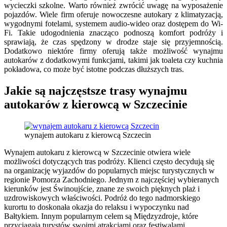
wycieczki szkolne. Warto również zwrócić uwagę na wyposażenie
pojazdów. Wiele firm oferuje nowoczesne autokary z klimatyzacją,
wygodnymi fotelami, systemem audio-wideo oraz dostępem do Wi-
Fi. Takie udogodnienia znacząco podnoszą komfort podróży i
sprawiają, że czas spędzony w drodze staje się przyjemnością.
Dodatkowo niektóre firmy oferują także możliwość wynajmu
autokarów z dodatkowymi funkcjami, takimi jak toaleta czy kuchnia
pokładowa, co może być istotne podczas dłuższych tras.
Jakie są najczęstsze trasy wynajmu
autokarów z kierowcą w Szczecinie
wynajem autokaru z kierowcą Szczecin
Wynajem autokaru z kierowcą w Szczecinie otwiera wiele
możliwości dotyczących tras podróży. Klienci często decydują się
na organizację wyjazdów do popularnych miejsc turystycznych w
regionie Pomorza Zachodniego. Jednym z najczęściej wybieranych
kierunków jest Świnoujście, znane ze swoich pięknych plaż i
uzdrowiskowych właściwości. Podróż do tego nadmorskiego
kurortu to doskonała okazja do relaksu i wypoczynku nad
Bałtykiem. Innym popularnym celem są Międzyzdroje, które
przyciągają turystów swoimi atrakcjami oraz festiwalami