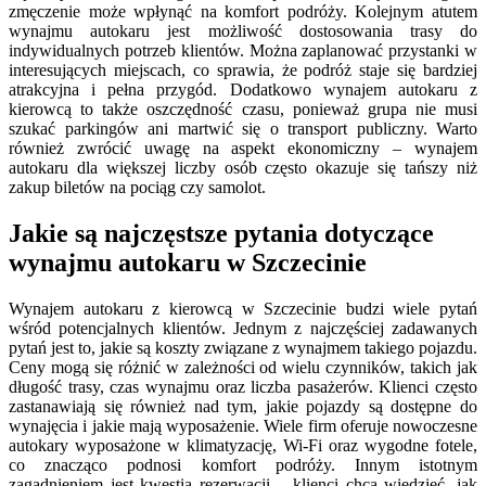
zmęczenie może wpłynąć na komfort podróży. Kolejnym atutem
wynajmu autokaru jest możliwość dostosowania trasy do
indywidualnych potrzeb klientów. Można zaplanować przystanki w
interesujących miejscach, co sprawia, że podróż staje się bardziej
atrakcyjna i pełna przygód. Dodatkowo wynajem autokaru z
kierowcą to także oszczędność czasu, ponieważ grupa nie musi
szukać parkingów ani martwić się o transport publiczny. Warto
również zwrócić uwagę na aspekt ekonomiczny – wynajem
autokaru dla większej liczby osób często okazuje się tańszy niż
zakup biletów na pociąg czy samolot.
Jakie są najczęstsze pytania dotyczące
wynajmu autokaru w Szczecinie
Wynajem autokaru z kierowcą w Szczecinie budzi wiele pytań
wśród potencjalnych klientów. Jednym z najczęściej zadawanych
pytań jest to, jakie są koszty związane z wynajmem takiego pojazdu.
Ceny mogą się różnić w zależności od wielu czynników, takich jak
długość trasy, czas wynajmu oraz liczba pasażerów. Klienci często
zastanawiają się również nad tym, jakie pojazdy są dostępne do
wynajęcia i jakie mają wyposażenie. Wiele firm oferuje nowoczesne
autokary wyposażone w klimatyzację, Wi-Fi oraz wygodne fotele,
co znacząco podnosi komfort podróży. Innym istotnym
zagadnieniem jest kwestia rezerwacji – klienci chcą wiedzieć, jak