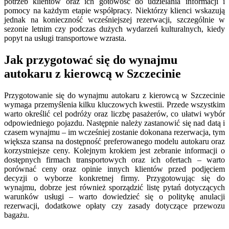
potrzeb klientów oraz ich gotowość do udzielania informacji i
pomocy na każdym etapie współpracy. Niektórzy klienci wskazują
jednak na konieczność wcześniejszej rezerwacji, szczególnie w
sezonie letnim czy podczas dużych wydarzeń kulturalnych, kiedy
popyt na usługi transportowe wzrasta.
Jak przygotować się do wynajmu
autokaru z kierowcą w Szczecinie
Przygotowanie się do wynajmu autokaru z kierowcą w Szczecinie
wymaga przemyślenia kilku kluczowych kwestii. Przede wszystkim
warto określić cel podróży oraz liczbę pasażerów, co ułatwi wybór
odpowiedniego pojazdu. Następnie należy zastanowić się nad datą i
czasem wynajmu – im wcześniej zostanie dokonana rezerwacja, tym
większa szansa na dostępność preferowanego modelu autokaru oraz
korzystniejsze ceny. Kolejnym krokiem jest zebranie informacji o
dostępnych firmach transportowych oraz ich ofertach – warto
porównać ceny oraz opinie innych klientów przed podjęciem
decyzji o wyborze konkretnej firmy. Przygotowując się do
wynajmu, dobrze jest również sporządzić listę pytań dotyczących
warunków usługi – warto dowiedzieć się o politykę anulacji
rezerwacji, dodatkowe opłaty czy zasady dotyczące przewozu
bagażu.