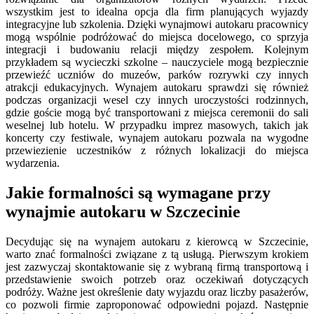
wszystkim jest to idealna opcja dla firm planujących wyjazdy
integracyjne lub szkolenia. Dzięki wynajmowi autokaru pracownicy
mogą wspólnie podróżować do miejsca docelowego, co sprzyja
integracji i budowaniu relacji między zespołem. Kolejnym
przykładem są wycieczki szkolne – nauczyciele mogą bezpiecznie
przewieźć uczniów do muzeów, parków rozrywki czy innych
atrakcji edukacyjnych. Wynajem autokaru sprawdzi się również
podczas organizacji wesel czy innych uroczystości rodzinnych,
gdzie goście mogą być transportowani z miejsca ceremonii do sali
weselnej lub hotelu. W przypadku imprez masowych, takich jak
koncerty czy festiwale, wynajem autokaru pozwala na wygodne
przewiezienie uczestników z różnych lokalizacji do miejsca
wydarzenia.
Jakie formalności są wymagane przy
wynajmie autokaru w Szczecinie
Decydując się na wynajem autokaru z kierowcą w Szczecinie,
warto znać formalności związane z tą usługą. Pierwszym krokiem
jest zazwyczaj skontaktowanie się z wybraną firmą transportową i
przedstawienie swoich potrzeb oraz oczekiwań dotyczących
podróży. Ważne jest określenie daty wyjazdu oraz liczby pasażerów,
co pozwoli firmie zaproponować odpowiedni pojazd. Następnie