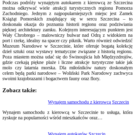
Podczas podróży wynajętym autokarem z kierowcą ze Szczecina
można odkrywać wiele atrakcji turystycznych regionu Pomorza
Zachodniego. Jednym z najpopularniejszych miejsc jest Zamek
Książąt Pomorskich znajdujący się w sercu Szczecina – to
doskonała okazja do poznania historii regionu oraz podziwiania
pięknej architektury zamku. Kolejnym interesującym punktem jest
Wały Chrobrego – malowniczy bulwar nad Odrą z widokiem na
port i rzekę, idealny na spacer czy piknik. Warto również odwiedzić
Muzeum Narodowe w Szczecinie, które oferuje bogatą kolekcję
dzieł sztuki oraz wystawy tematyczne związane z historią regionu.
Poza miastem można udać się do Świnoujścia lub Międzyzdrojów,
gdzie czekają piękne plaże i liczne atrakcje turystyczne takie jak
molo czy latarnia morska. Dla miłośników natury doskonałym
celem będą parki narodowe – Woliński Park Narodowy zachwyca
swoimi krajobrazami i bogactwem fauny oraz flory.
Zobacz także:
Nawigacja
Wynajem samochodu z kierowcą Szczecin
wpisu
Wynajem samochodu z kierowcą w Szczecinie to usługa, która
zyskuje na popularności wśród mieszkańców oraz…
Wynajem autokarów Szczecin