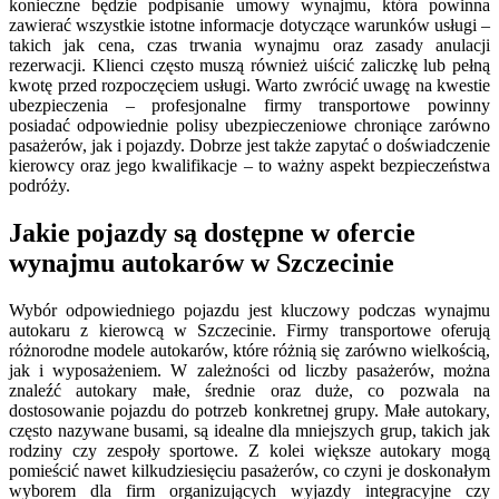
konieczne będzie podpisanie umowy wynajmu, która powinna
zawierać wszystkie istotne informacje dotyczące warunków usługi –
takich jak cena, czas trwania wynajmu oraz zasady anulacji
rezerwacji. Klienci często muszą również uiścić zaliczkę lub pełną
kwotę przed rozpoczęciem usługi. Warto zwrócić uwagę na kwestie
ubezpieczenia – profesjonalne firmy transportowe powinny
posiadać odpowiednie polisy ubezpieczeniowe chroniące zarówno
pasażerów, jak i pojazdy. Dobrze jest także zapytać o doświadczenie
kierowcy oraz jego kwalifikacje – to ważny aspekt bezpieczeństwa
podróży.
Jakie pojazdy są dostępne w ofercie
wynajmu autokarów w Szczecinie
Wybór odpowiedniego pojazdu jest kluczowy podczas wynajmu
autokaru z kierowcą w Szczecinie. Firmy transportowe oferują
różnorodne modele autokarów, które różnią się zarówno wielkością,
jak i wyposażeniem. W zależności od liczby pasażerów, można
znaleźć autokary małe, średnie oraz duże, co pozwala na
dostosowanie pojazdu do potrzeb konkretnej grupy. Małe autokary,
często nazywane busami, są idealne dla mniejszych grup, takich jak
rodziny czy zespoły sportowe. Z kolei większe autokary mogą
pomieścić nawet kilkudziesięciu pasażerów, co czyni je doskonałym
wyborem dla firm organizujących wyjazdy integracyjne czy