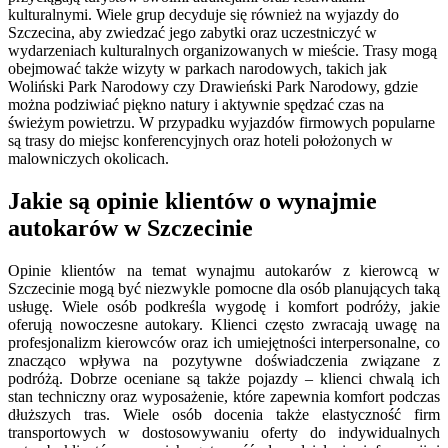
kulturalnymi. Wiele grup decyduje się również na wyjazdy do
Szczecina, aby zwiedzać jego zabytki oraz uczestniczyć w
wydarzeniach kulturalnych organizowanych w mieście. Trasy mogą
obejmować także wizyty w parkach narodowych, takich jak
Woliński Park Narodowy czy Drawieński Park Narodowy, gdzie
można podziwiać piękno natury i aktywnie spędzać czas na
świeżym powietrzu. W przypadku wyjazdów firmowych popularne
są trasy do miejsc konferencyjnych oraz hoteli położonych w
malowniczych okolicach.
Jakie są opinie klientów o wynajmie
autokarów w Szczecinie
Opinie klientów na temat wynajmu autokarów z kierowcą w
Szczecinie mogą być niezwykle pomocne dla osób planujących taką
usługę. Wiele osób podkreśla wygodę i komfort podróży, jakie
oferują nowoczesne autokary. Klienci często zwracają uwagę na
profesjonalizm kierowców oraz ich umiejętności interpersonalne, co
znacząco wpływa na pozytywne doświadczenia związane z
podróżą. Dobrze oceniane są także pojazdy – klienci chwalą ich
stan techniczny oraz wyposażenie, które zapewnia komfort podczas
dłuższych tras. Wiele osób docenia także elastyczność firm
transportowych w dostosowywaniu oferty do indywidualnych