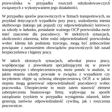
przewoźnika w przypadku roszczeń odszkodowawczych
związanych z wykonywaniem jego działalności.
W przypadku sporów pracowniczych w firmach transportowych, na
przykład dotyczących wypadków przy pracy, uszkodzenia mienia
służbowego (takiego jak pojazd) czy odpowiedzialności kierowcy
za szkody w ładunku, posiadanie ważnego OCP przewoźnika może
mieć znaczenie dla pracodawcy. W niektórych sytuacjach,
okoliczności zdarzenia, które rodzi odpowiedzialność przewoźnika
wobec klienta lub podmiotu trzeciego, mogą być jednocześnie
powiązane z naruszeniem obowiązków pracowniczych lub zasad
bezpieczeństwa i higieny pracy.
W takich złożonych sytuacjach, adwokat prawa pracy,
współpracując z prawnikami specjalizującymi się w prawie
transportowym i ubezpieczeniowym, może pomóc w analizie, w
jakim stopniu szkody powstałe w związku z wypadkiem czy
incydentem objęte są ochroną ubezpieczeniową OCP, a w jakim
stopniu mogą generować odpowiedzialność pracodawcy wobec
pracownika. Ubezpieczenie to może zatem stanowić element
zabezpieczenia finansowego firmy, wpływając na sposób
zarządzania ryzykiem w przypadku wystąpienia zdarzeń, które
generują zarówno odpowiedzialność cywilną, jak i roszczenia
pracownicze.