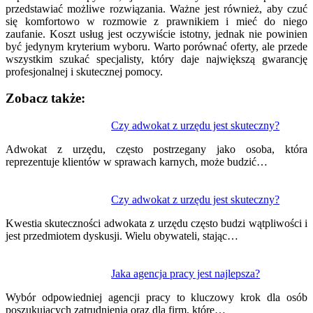
przedstawiać możliwe rozwiązania. Ważne jest również, aby czuć
się komfortowo w rozmowie z prawnikiem i mieć do niego
zaufanie. Koszt usług jest oczywiście istotny, jednak nie powinien
być jedynym kryterium wyboru. Warto porównać oferty, ale przede
wszystkim szukać specjalisty, który daje największą gwarancję
profesjonalnej i skutecznej pomocy.
Zobacz także:
Nawigacja
Czy adwokat z urzędu jest skuteczny?
wpisu
Adwokat z urzędu, często postrzegany jako osoba, która
reprezentuje klientów w sprawach karnych, może budzić…
Czy adwokat z urzędu jest skuteczny?
Kwestia skuteczności adwokata z urzędu często budzi wątpliwości i
jest przedmiotem dyskusji. Wielu obywateli, stając…
Jaka agencja pracy jest najlepsza?
Wybór odpowiedniej agencji pracy to kluczowy krok dla osób
poszukujących zatrudnienia oraz dla firm, które…