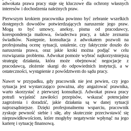
adwokata prawa pracy staje się kluczowe dla ochrony własnych
interesów i dochodzenia należnych praw.
Pierwszym krokiem pracownika powinno być zebranie wszelkich
dostępnych dowodów potwierdzających naruszenie jego praw.
Mogą to być umowy, aneksy, pisma od pracodawcy,
korespondencja mailowa, świadectwa pracy, a także zeznania
świadków. Następnie, konsultacja z adwokatem pozwoli na
profesjonalną ocenę sytuacji, ustalenie, czy faktycznie doszło do
naruszenia prawa, oraz jakie kroki można podjąć w celu
rozwiązania problemu. Adwokat pomoże wybrać najkorzystniejszą
strategię działania, która może obejmować negocjacje z
pracodawcą, złożenie skargi do odpowiednich instytucji, a w
ostateczności, wystąpienie z powództwem do sądu pracy.
Nawet w przypadku, gdy pracownik nie jest pewien, czy jego
sytuacja jest wystarczająco poważna, aby angażować prawnika,
warto skorzystać z pierwszej konsultacji. Adwokat prawa pracy
potrafi wyjaśnić zawiłości przepisów, wskazać potencjalne
zagrożenia i doradzić, jakie działania są w danej sytuacji
najrozsądniejsze. Dzięki profesjonalnemu wsparciu, pracownik
zyskuje pewność siebie i siłę, aby skutecznie przeciwstawić się
nieprawidłowościom, które mogłyby negatywnie wpłynąć na jego
karierę i sytuację finansową.