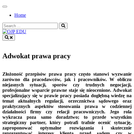
Skip
to
Home
content
Search
for:
OJP EDU
Adwokat prawa pracy
Złożoność przepisów prawa pracy często stanowi wyzwanie
zarówno dla pracodawców, jak i pracowników. W obliczu
niejasnych sytuacji, sporów czy trudnych negocjacji,
profesjonalne wsparcie prawne staje się nieocenione. Adwokat
specjalizujący się w prawie pracy posiada dogłębną wiedzę na
temat aktualnych regulacji, orzecznictwa sądowego oraz
praktycznych aspektów stosowania prawa w codziennej
działalności firmy czy relacji pracowniczych. Jego rola
wykracza poza samo doradztwo; to przede wszystkim
strategiczny partner, który potrafi trafnie ocenić sytuację,
zaproponować optymalne rozwiązania i skutecznie
reprezentować interesy klienta przed sądem czy w