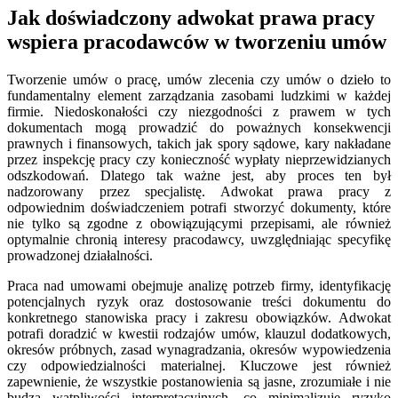
Jak doświadczony adwokat prawa pracy
wspiera pracodawców w tworzeniu umów
Tworzenie umów o pracę, umów zlecenia czy umów o dzieło to
fundamentalny element zarządzania zasobami ludzkimi w każdej
firmie. Niedoskonałości czy niezgodności z prawem w tych
dokumentach mogą prowadzić do poważnych konsekwencji
prawnych i finansowych, takich jak spory sądowe, kary nakładane
przez inspekcję pracy czy konieczność wypłaty nieprzewidzianych
odszkodowań. Dlatego tak ważne jest, aby proces ten był
nadzorowany przez specjalistę. Adwokat prawa pracy z
odpowiednim doświadczeniem potrafi stworzyć dokumenty, które
nie tylko są zgodne z obowiązującymi przepisami, ale również
optymalnie chronią interesy pracodawcy, uwzględniając specyfikę
prowadzonej działalności.
Praca nad umowami obejmuje analizę potrzeb firmy, identyfikację
potencjalnych ryzyk oraz dostosowanie treści dokumentu do
konkretnego stanowiska pracy i zakresu obowiązków. Adwokat
potrafi doradzić w kwestii rodzajów umów, klauzul dodatkowych,
okresów próbnych, zasad wynagradzania, okresów wypowiedzenia
czy odpowiedzialności materialnej. Kluczowe jest również
zapewnienie, że wszystkie postanowienia są jasne, zrozumiałe i nie
budzą wątpliwości interpretacyjnych, co minimalizuje ryzyko