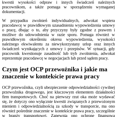
kwestii wysokości odpraw i innych świadczeń należnych
pracownikom, a także pomaga w sporządzeniu wymaganej
dokumentacji.
W przypadku zwolnień indywidualnych, adwokat wspiera
pracodawcę w prawidłowym uzasadnieniu wypowiedzenia umowy
o pracę, dbając o to, aby przyczyny były zgodne z prawem i
możliwe do udowodnienia w razie sporu. Pomaga również w
prawidłowym określeniu okresu wypowiedzenia, wysokości
należnego ekwiwalentu za niewykorzystany urlop oraz innych
świadczeń wynikających z umowy i przepisów. W sytuacji, gdy
pracownik kwestionuje zasadność lub tryb zwolnienia, adwokat
reprezentuje pracodawcę w negocjacjach lub przed sądem pracy.
Czym jest OCP przewoźnika i jakie ma
znaczenie w kontekście prawa pracy
OCP przewoźnika, czyli ubezpieczenie odpowiedzialności cywilnej
przewoźnika drogowego, jest kluczowym elementem działalności
firm transportowych. Choć na pierwszy rzut oka może wydawać
się, że dotyczy ono wyłącznie kwestii związanych z przewożonym
mieniem i odpowiedzialnością za szkody w transporcie, ma ono
również pośrednie znaczenie w kontekście prawa pracy, szczególnie
w branży transportowej. Zapewnia ono ochronę finansową