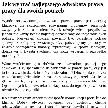
Jak wybrać najlepszego adwokata prawa
pracy dla swoich potrzeb
Wybór odpowiedniego adwokata prawa pracy jest decyzją
kluczową dla skutecznego rozwiązania problemów prawnych
związanych z zatrudnieniem. Rynek oferuje wielu specjalistów,
jednak nie każdy będzie najlepiej dopasowany do indywidualnych
potrzeb. Pierwszym krokiem powinno być określenie rodzaju
sprawy, z którą się zwracamy. Czy potrzebujemy pomocy w
zakresie sporządzenia umowy, reprezentacji w sporze sądowym,
doradztwa w kwestii zwolnień, czy może wsparcia w przypadku
mobbingu?
Warto zwrócić uwagę na doświadczenie zawodowe potencjalnego
adwokata. Czy specjalizuje się wyłącznie w prawie pracy, czy jest
to jedna z wielu dziedzin, którymi się zajmuje? Długoletnia praktyka
w konkretnej dziedzinie prawa pracy zazwyczaj przekłada się na
głębszą wiedzę i lepsze zrozumienie specyfiki problemów klientów.
Opinie innych klientów, rekomendacje oraz dostępność prawnika to
również istotne czynniki.
Kolejnym ważnym aspektem jest sposób komunikacji i podejście do
klienta. Dobry adwokat powinien być dostępny, chętnie
odpowiadać na pytania, jasno tłumaczyć zawiłości prawne i