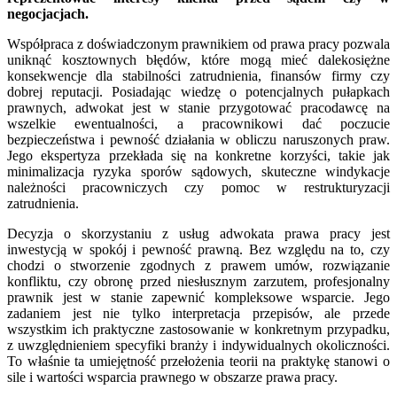
negocjacjach.
Współpraca z doświadczonym prawnikiem od prawa pracy pozwala
uniknąć kosztownych błędów, które mogą mieć dalekosiężne
konsekwencje dla stabilności zatrudnienia, finansów firmy czy
dobrej reputacji. Posiadając wiedzę o potencjalnych pułapkach
prawnych, adwokat jest w stanie przygotować pracodawcę na
wszelkie ewentualności, a pracownikowi dać poczucie
bezpieczeństwa i pewność działania w obliczu naruszonych praw.
Jego ekspertyza przekłada się na konkretne korzyści, takie jak
minimalizacja ryzyka sporów sądowych, skuteczne windykacje
należności pracowniczych czy pomoc w restrukturyzacji
zatrudnienia.
Decyzja o skorzystaniu z usług adwokata prawa pracy jest
inwestycją w spokój i pewność prawną. Bez względu na to, czy
chodzi o stworzenie zgodnych z prawem umów, rozwiązanie
konfliktu, czy obronę przed niesłusznym zarzutem, profesjonalny
prawnik jest w stanie zapewnić kompleksowe wsparcie. Jego
zadaniem jest nie tylko interpretacja przepisów, ale przede
wszystkim ich praktyczne zastosowanie w konkretnym przypadku,
z uwzględnieniem specyfiki branży i indywidualnych okoliczności.
To właśnie ta umiejętność przełożenia teorii na praktykę stanowi o
sile i wartości wsparcia prawnego w obszarze prawa pracy.