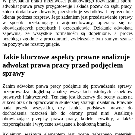
W przypadku braku możliwości polubownego rozwiązania sporu,
adwokat prawa pracy przygotowuje i składa pozew do sądu pracy,
zbiera dodatkowe dowody, przesłuchuje świadków i reprezentuje
klienta podczas rozpraw. Jego zadaniem jest przedstawienie sprawy
w sposób przekonujący i argumentowany, opierając się na
obowiązujących przepisach i orzecznictwie. Działanie adwokata
zapewnia, że wszystkie formalności są dopełnione, a proces
przebiega zgodnie z procedurami, zwiększając tym samym szanse
na pozytywne rozstrzygnięcie.
Jakie kluczowe aspekty prawne analizuje
adwokat prawa pracy przed podjęciem
sprawy
Zanim adwokat prawa pracy podejmie się prowadzenia sprawy,
przeprowadza dogłębną analizę wszystkich istotnych aspektów
prawnych i faktycznych. Ten etap jest kluczowy dla oceny szans na
sukces oraz dla opracowania skutecznej strategii działania. Prawnik
bada przede wszystkim, czy istnieją podstawy prawne do
dochodzenia roszczeń lub do obrony przed nimi. Analizuje
obowiązujące przepisy prawa pracy, kodeks cywilny, a także
rozporządzenia i wytyczne związane z konkretną branżą.
Kolejnym ważnym elementem jest ocena zebranego materiału