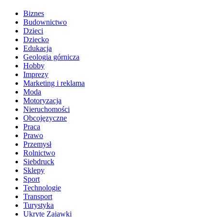
Biznes
Budownictwo
Dzieci
Dziecko
Edukacja
Geologia górnicza
Hobby
Imprezy
Marketing i reklama
Moda
Motoryzacja
Nieruchomości
Obcojęzyczne
Praca
Prawo
Przemysł
Rolnictwo
Siebdruck
Sklepy
Sport
Technologie
Transport
Turystyka
Ukryte Zajawki