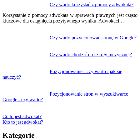
Nawigacja
Czy warto korzystać z pomocy adwokata?
wpisu
Korzystanie z pomocy adwokata w sprawach prawnych jest często
kluczowe dla osiągnięcia pozytywnego wyniku. Adwokaci…
Czy warto pozycjonować stronę w Google?
Czy warto chodzić do szkoły muzycznej?
Pozycjonowanie - czy warto i jak się
nauczyć?
Pozycjonowanie stron w wyszukiwarce
Google - czy warto?
Co to jest adwokat?
Kto to jest adwokat?
Kategorie