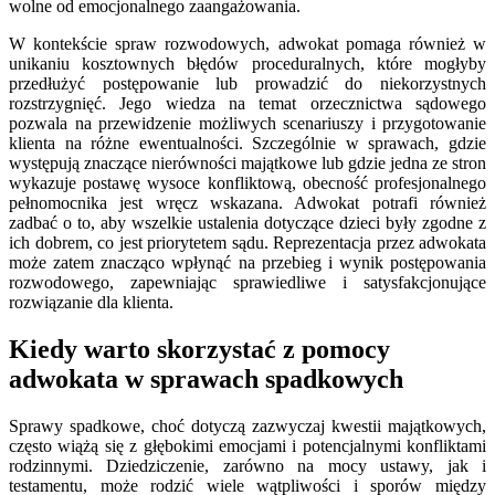
wolne od emocjonalnego zaangażowania.
W kontekście spraw rozwodowych, adwokat pomaga również w
unikaniu kosztownych błędów proceduralnych, które mogłyby
przedłużyć postępowanie lub prowadzić do niekorzystnych
rozstrzygnięć. Jego wiedza na temat orzecznictwa sądowego
pozwala na przewidzenie możliwych scenariuszy i przygotowanie
klienta na różne ewentualności. Szczególnie w sprawach, gdzie
występują znaczące nierówności majątkowe lub gdzie jedna ze stron
wykazuje postawę wysoce konfliktową, obecność profesjonalnego
pełnomocnika jest wręcz wskazana. Adwokat potrafi również
zadbać o to, aby wszelkie ustalenia dotyczące dzieci były zgodne z
ich dobrem, co jest priorytetem sądu. Reprezentacja przez adwokata
może zatem znacząco wpłynąć na przebieg i wynik postępowania
rozwodowego, zapewniając sprawiedliwe i satysfakcjonujące
rozwiązanie dla klienta.
Kiedy warto skorzystać z pomocy
adwokata w sprawach spadkowych
Sprawy spadkowe, choć dotyczą zazwyczaj kwestii majątkowych,
często wiążą się z głębokimi emocjami i potencjalnymi konfliktami
rodzinnymi. Dziedziczenie, zarówno na mocy ustawy, jak i
testamentu, może rodzić wiele wątpliwości i sporów między