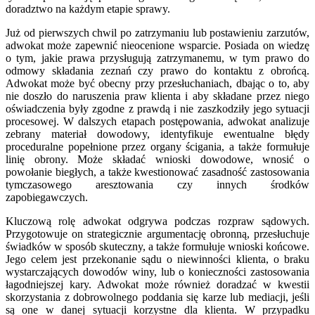
doradztwo na każdym etapie sprawy.
Już od pierwszych chwil po zatrzymaniu lub postawieniu zarzutów,
adwokat może zapewnić nieocenione wsparcie. Posiada on wiedzę
o tym, jakie prawa przysługują zatrzymanemu, w tym prawo do
odmowy składania zeznań czy prawo do kontaktu z obrońcą.
Adwokat może być obecny przy przesłuchaniach, dbając o to, aby
nie doszło do naruszenia praw klienta i aby składane przez niego
oświadczenia były zgodne z prawdą i nie zaszkodziły jego sytuacji
procesowej. W dalszych etapach postępowania, adwokat analizuje
zebrany materiał dowodowy, identyfikuje ewentualne błędy
proceduralne popełnione przez organy ścigania, a także formułuje
linię obrony. Może składać wnioski dowodowe, wnosić o
powołanie biegłych, a także kwestionować zasadność zastosowania
tymczasowego aresztowania czy innych środków
zapobiegawczych.
Kluczową rolę adwokat odgrywa podczas rozpraw sądowych.
Przygotowuje on strategicznie argumentację obronną, przesłuchuje
świadków w sposób skuteczny, a także formułuje wnioski końcowe.
Jego celem jest przekonanie sądu o niewinności klienta, o braku
wystarczających dowodów winy, lub o konieczności zastosowania
łagodniejszej kary. Adwokat może również doradzać w kwestii
skorzystania z dobrowolnego poddania się karze lub mediacji, jeśli
są one w danej sytuacji korzystne dla klienta. W przypadku