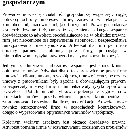
gospodarczym
Prowadzenie własnej działalności gospodarczej wiąże się z ciągłą
potrzebą ochrony interesów firmy, zarówno w relacjach z
kontrahentami, pracownikami, jak i urzędami. Prawo gospodarcze
jest rozbudowane i dynamicznie się zmienia, dlatego wsparcie
doświadczonego adwokata specjalizującego się w obsłudze prawnej
firm jest nieocenione dla zapewnienia stabilności i bezpieczeństwa
funkcjonowania przedsiębiorstwa. Adwokat dla firm pełni rolę
doradcy, partnera i obrońcy praw firmy, pomagając w
minimalizowaniu ryzyka prawnego i maksymalizowaniu korzyści.
Jednym z kluczowych obszarów wsparcia jest sporządzanie i
opiniowanie umów. Adwokat dba o to, aby zawierane przez firmę
umowy handlowe, umowy o współpracy, umowy licencyjne czy też
umowy z pracownikami były zgodne z obowiązującym prawem,
zabezpieczały interesy firmy i minimalizowały ryzyko sporów w
przyszłości. Potrafi on zidentyfikować potencjalne zagrożenia w
projektach umów przedstawionych przez kontrahentów i
zaproponować korzystne dla firmy modyfikacje. Adwokat może
również reprezentować firmę w negocjacjach kontraktowych,
dbając o wypracowanie optymalnych warunków współpracy.
Kolejnym ważnym aspektem jest bieżące doradztwo prawne.
Adwokat pomaga firmie w rozwiązywaniu codziennych problemów