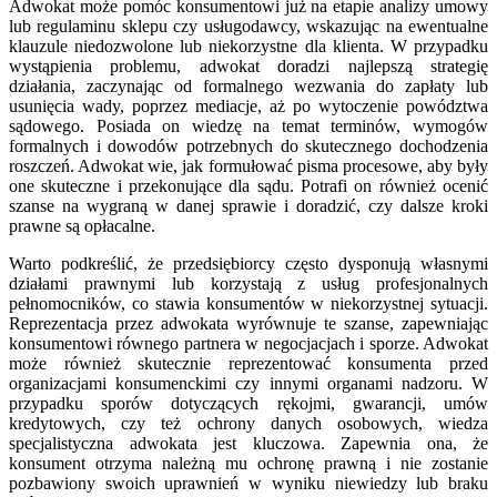
Adwokat może pomóc konsumentowi już na etapie analizy umowy
lub regulaminu sklepu czy usługodawcy, wskazując na ewentualne
klauzule niedozwolone lub niekorzystne dla klienta. W przypadku
wystąpienia problemu, adwokat doradzi najlepszą strategię
działania, zaczynając od formalnego wezwania do zapłaty lub
usunięcia wady, poprzez mediacje, aż po wytoczenie powództwa
sądowego. Posiada on wiedzę na temat terminów, wymogów
formalnych i dowodów potrzebnych do skutecznego dochodzenia
roszczeń. Adwokat wie, jak formułować pisma procesowe, aby były
one skuteczne i przekonujące dla sądu. Potrafi on również ocenić
szanse na wygraną w danej sprawie i doradzić, czy dalsze kroki
prawne są opłacalne.
Warto podkreślić, że przedsiębiorcy często dysponują własnymi
działami prawnymi lub korzystają z usług profesjonalnych
pełnomocników, co stawia konsumentów w niekorzystnej sytuacji.
Reprezentacja przez adwokata wyrównuje te szanse, zapewniając
konsumentowi równego partnera w negocjacjach i sporze. Adwokat
może również skutecznie reprezentować konsumenta przed
organizacjami konsumenckimi czy innymi organami nadzoru. W
przypadku sporów dotyczących rękojmi, gwarancji, umów
kredytowych, czy też ochrony danych osobowych, wiedza
specjalistyczna adwokata jest kluczowa. Zapewnia ona, że
konsument otrzyma należną mu ochronę prawną i nie zostanie
pozbawiony swoich uprawnień w wyniku niewiedzy lub braku