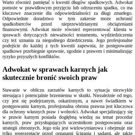
Warto również pamiętać o kwestii długów spadkowych. Adwokat
pomoże w prawidłowym przyjęciu lub odrzuceniu spadku, co ma
kluczowe znaczenie dla odpowiedzialności za długi zmarłego.
Odpowiednie doradztwo w tym zakresie może uchronić
spadkobierców przed nieprzewidzianymi obciążeniami
finansowymi. Adwokat może również reprezentować klienta w
sprawach dotyczących nieważności testamentu, wydziedziczenia
czy też uznania za niegodnego dziedziczenia. Jego profesjonalne
podejście do każdej z tych kwestii zapewnia, że postępowanie
spadkowe przebiegnie sprawnie, zgodnie z prawem i minimalizując
ryzyko przyszłych konfliktów.
Adwokat w sprawach karnych jak
skutecznie bronić swoich praw
Stawanie w obliczu zarzutów karnych to sytuacja niezwykle
stresująca i potencjalnie brzemienna w skutki. Niezależnie od tego,
czy jest się podejrzanym, oskarżonym, a nawet świadkiem w
postępowaniu karnym, profesjonalna obrona prawna jest kluczowa
dla ochrony własnych praw i wolności. Adwokat specjalizujący się
w prawie karnym posiada dogłębną wiedzę na temat procedur
karnych, praw przysługujących uczestnikom postępowania oraz
strategii obronnych. Jego rola jest wielowymiarowa i obejmuje nie
tylko reprezentację przed organami ścigania i sądami, ale także