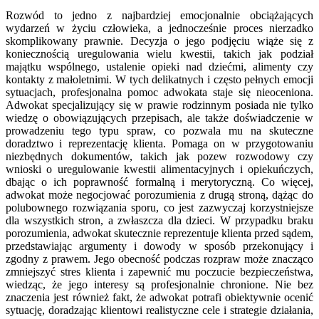
Rozwód to jedno z najbardziej emocjonalnie obciążających
wydarzeń w życiu człowieka, a jednocześnie proces nierzadko
skomplikowany prawnie. Decyzja o jego podjęciu wiąże się z
koniecznością uregulowania wielu kwestii, takich jak podział
majątku wspólnego, ustalenie opieki nad dziećmi, alimenty czy
kontakty z małoletnimi. W tych delikatnych i często pełnych emocji
sytuacjach, profesjonalna pomoc adwokata staje się nieoceniona.
Adwokat specjalizujący się w prawie rodzinnym posiada nie tylko
wiedzę o obowiązujących przepisach, ale także doświadczenie w
prowadzeniu tego typu spraw, co pozwala mu na skuteczne
doradztwo i reprezentację klienta. Pomaga on w przygotowaniu
niezbędnych dokumentów, takich jak pozew rozwodowy czy
wnioski o uregulowanie kwestii alimentacyjnych i opiekuńczych,
dbając o ich poprawność formalną i merytoryczną. Co więcej,
adwokat może negocjować porozumienia z drugą stroną, dążąc do
polubownego rozwiązania sporu, co jest zazwyczaj korzystniejsze
dla wszystkich stron, a zwłaszcza dla dzieci. W przypadku braku
porozumienia, adwokat skutecznie reprezentuje klienta przed sądem,
przedstawiając argumenty i dowody w sposób przekonujący i
zgodny z prawem. Jego obecność podczas rozpraw może znacząco
zmniejszyć stres klienta i zapewnić mu poczucie bezpieczeństwa,
wiedząc, że jego interesy są profesjonalnie chronione. Nie bez
znaczenia jest również fakt, że adwokat potrafi obiektywnie ocenić
sytuację, doradzając klientowi realistyczne cele i strategie działania,