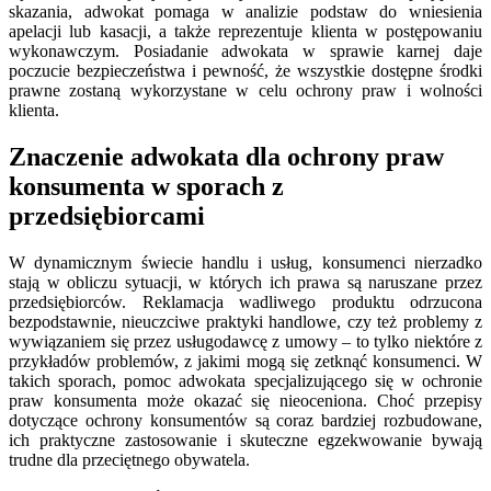
skazania, adwokat pomaga w analizie podstaw do wniesienia
apelacji lub kasacji, a także reprezentuje klienta w postępowaniu
wykonawczym. Posiadanie adwokata w sprawie karnej daje
poczucie bezpieczeństwa i pewność, że wszystkie dostępne środki
prawne zostaną wykorzystane w celu ochrony praw i wolności
klienta.
Znaczenie adwokata dla ochrony praw
konsumenta w sporach z
przedsiębiorcami
W dynamicznym świecie handlu i usług, konsumenci nierzadko
stają w obliczu sytuacji, w których ich prawa są naruszane przez
przedsiębiorców. Reklamacja wadliwego produktu odrzucona
bezpodstawnie, nieuczciwe praktyki handlowe, czy też problemy z
wywiązaniem się przez usługodawcę z umowy – to tylko niektóre z
przykładów problemów, z jakimi mogą się zetknąć konsumenci. W
takich sporach, pomoc adwokata specjalizującego się w ochronie
praw konsumenta może okazać się nieoceniona. Choć przepisy
dotyczące ochrony konsumentów są coraz bardziej rozbudowane,
ich praktyczne zastosowanie i skuteczne egzekwowanie bywają
trudne dla przeciętnego obywatela.