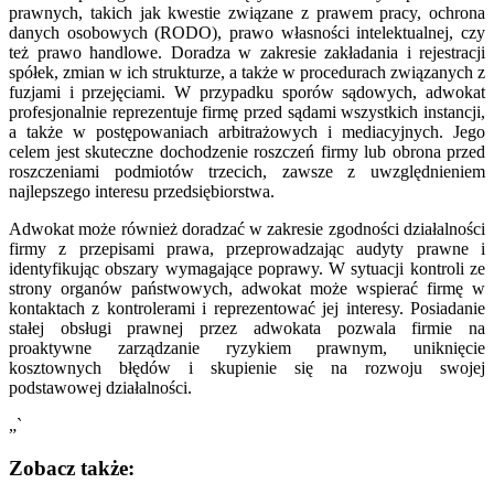
prawnych, takich jak kwestie związane z prawem pracy, ochrona
danych osobowych (RODO), prawo własności intelektualnej, czy
też prawo handlowe. Doradza w zakresie zakładania i rejestracji
spółek, zmian w ich strukturze, a także w procedurach związanych z
fuzjami i przejęciami. W przypadku sporów sądowych, adwokat
profesjonalnie reprezentuje firmę przed sądami wszystkich instancji,
a także w postępowaniach arbitrażowych i mediacyjnych. Jego
celem jest skuteczne dochodzenie roszczeń firmy lub obrona przed
roszczeniami podmiotów trzecich, zawsze z uwzględnieniem
najlepszego interesu przedsiębiorstwa.
Adwokat może również doradzać w zakresie zgodności działalności
firmy z przepisami prawa, przeprowadzając audyty prawne i
identyfikując obszary wymagające poprawy. W sytuacji kontroli ze
strony organów państwowych, adwokat może wspierać firmę w
kontaktach z kontrolerami i reprezentować jej interesy. Posiadanie
stałej obsługi prawnej przez adwokata pozwala firmie na
proaktywne zarządzanie ryzykiem prawnym, uniknięcie
kosztownych błędów i skupienie się na rozwoju swojej
podstawowej działalności.
„`
Zobacz także: