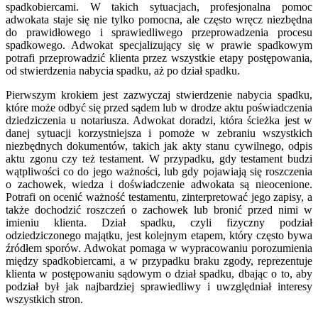
spadkobiercami. W takich sytuacjach, profesjonalna pomoc
adwokata staje się nie tylko pomocna, ale często wręcz niezbędna
do prawidłowego i sprawiedliwego przeprowadzenia procesu
spadkowego. Adwokat specjalizujący się w prawie spadkowym
potrafi przeprowadzić klienta przez wszystkie etapy postępowania,
od stwierdzenia nabycia spadku, aż po dział spadku.
Pierwszym krokiem jest zazwyczaj stwierdzenie nabycia spadku,
które może odbyć się przed sądem lub w drodze aktu poświadczenia
dziedziczenia u notariusza. Adwokat doradzi, która ścieżka jest w
danej sytuacji korzystniejsza i pomoże w zebraniu wszystkich
niezbędnych dokumentów, takich jak akty stanu cywilnego, odpis
aktu zgonu czy też testament. W przypadku, gdy testament budzi
wątpliwości co do jego ważności, lub gdy pojawiają się roszczenia
o zachowek, wiedza i doświadczenie adwokata są nieocenione.
Potrafi on ocenić ważność testamentu, zinterpretować jego zapisy, a
także dochodzić roszczeń o zachowek lub bronić przed nimi w
imieniu klienta. Dział spadku, czyli fizyczny podział
odziedziczonego majątku, jest kolejnym etapem, który często bywa
źródłem sporów. Adwokat pomaga w wypracowaniu porozumienia
między spadkobiercami, a w przypadku braku zgody, reprezentuje
klienta w postępowaniu sądowym o dział spadku, dbając o to, aby
podział był jak najbardziej sprawiedliwy i uwzględniał interesy
wszystkich stron.