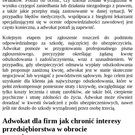
świadków. Potrafi on ocenić, czy szkoda została wyrządzona w
wyniku czyjegoś zaniedbania lub działania niezgodnego z prawem,
a także jakie przepisy mają zastosowanie w danej sytuacji. W
przypadku błędów medycznych, współpraca z biegłymi lekarzami
specjalizującymi się w ocenie odpowiedzialności zawodowej jest
często konieczna, a adwokat potrafi ją zapewnić.
Kolejnym etapem jest zgłoszenie roszczeń do podmiotu
odpowiedzialnego za szkodę, najczęściej do ubezpieczyciela.
Adwokat pomoże w przygotowaniu profesjonalnego pisma
zgłoszeniowego, precyzyjnie określając żądaną kwotę
odszkodowania i zadośćuczynienia, wraz z uzasadnieniem. W
przypadku, gdy ubezpieczyciel odmawia wypłaty odszkodowania
lub proponuje zaniżoną kwotę, adwokat jest w stanie skutecznie
negocjować lub wystąpić z powództwem sądowym. Jego celem jest
uzyskanie dla klienta jak najwyższego odszkodowania, które w
pełni zrekompensuje poniesione straty i krzywdę, uwzględniając nie
tylko koszty leczenia i utratę zarobków, ale także ból, cierpienie
psychiczne i utratę zdolności do życia. Adwokat może również
doradzać w kwestii świadczeń z polis ubezpieczeniowych, nawet
jeśli nie doszło do szkody wyrządzonej przez osobę trzecią.
Adwokat dla firm jak chronić interesy
przedsiębiorstwa w obrocie