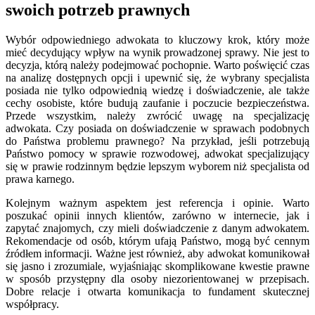
swoich potrzeb prawnych
Wybór odpowiedniego adwokata to kluczowy krok, który może
mieć decydujący wpływ na wynik prowadzonej sprawy. Nie jest to
decyzja, którą należy podejmować pochopnie. Warto poświęcić czas
na analizę dostępnych opcji i upewnić się, że wybrany specjalista
posiada nie tylko odpowiednią wiedzę i doświadczenie, ale także
cechy osobiste, które budują zaufanie i poczucie bezpieczeństwa.
Przede wszystkim, należy zwrócić uwagę na specjalizację
adwokata. Czy posiada on doświadczenie w sprawach podobnych
do Państwa problemu prawnego? Na przykład, jeśli potrzebują
Państwo pomocy w sprawie rozwodowej, adwokat specjalizujący
się w prawie rodzinnym będzie lepszym wyborem niż specjalista od
prawa karnego.
Kolejnym ważnym aspektem jest referencja i opinie. Warto
poszukać opinii innych klientów, zarówno w internecie, jak i
zapytać znajomych, czy mieli doświadczenie z danym adwokatem.
Rekomendacje od osób, którym ufają Państwo, mogą być cennym
źródłem informacji. Ważne jest również, aby adwokat komunikował
się jasno i zrozumiale, wyjaśniając skomplikowane kwestie prawne
w sposób przystępny dla osoby niezorientowanej w przepisach.
Dobre relacje i otwarta komunikacja to fundament skutecznej
współpracy.