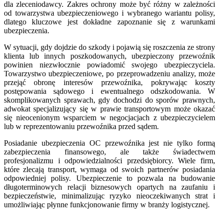
dla zleceniodawcy. Zakres ochrony może być różny w zależności
od towarzystwa ubezpieczeniowego i wybranego wariantu polisy,
dlatego kluczowe jest dokładne zapoznanie się z warunkami
ubezpieczenia.
W sytuacji, gdy dojdzie do szkody i pojawią się roszczenia ze strony
klienta lub innych poszkodowanych, ubezpieczony przewoźnik
powinien niezwłocznie powiadomić swojego ubezpieczyciela.
Towarzystwo ubezpieczeniowe, po przeprowadzeniu analizy, może
przejąć obronę interesów przewoźnika, pokrywając koszty
postępowania sądowego i ewentualnego odszkodowania. W
skomplikowanych sprawach, gdy dochodzi do sporów prawnych,
adwokat specjalizujący się w prawie transportowym może okazać
się nieocenionym wsparciem w negocjacjach z ubezpieczycielem
lub w reprezentowaniu przewoźnika przed sądem.
Posiadanie ubezpieczenia OC przewoźnika jest nie tylko formą
zabezpieczenia finansowego, ale także świadectwem
profesjonalizmu i odpowiedzialności przedsiębiorcy. Wiele firm,
które zlecają transport, wymaga od swoich partnerów posiadania
odpowiedniej polisy. Ubezpieczenie to pozwala na budowanie
długoterminowych relacji biznesowych opartych na zaufaniu i
bezpieczeństwie, minimalizując ryzyko nieoczekiwanych strat i
umożliwiając płynne funkcjonowanie firmy w branży logistycznej.