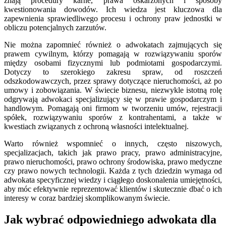
znają procedury karne, prawa oskarżonych i sposoby
kwestionowania dowodów. Ich wiedza jest kluczowa dla
zapewnienia sprawiedliwego procesu i ochrony praw jednostki w
obliczu potencjalnych zarzutów.
Nie można zapomnieć również o adwokatach zajmujących się
prawem cywilnym, którzy pomagają w rozwiązywaniu sporów
między osobami fizycznymi lub podmiotami gospodarczymi.
Dotyczy to szerokiego zakresu spraw, od roszczeń
odszkodowawczych, przez sprawy dotyczące nieruchomości, aż po
umowy i zobowiązania. W świecie biznesu, niezwykle istotną rolę
odgrywają adwokaci specjalizujący się w prawie gospodarczym i
handlowym. Pomagają oni firmom w tworzeniu umów, rejestracji
spółek, rozwiązywaniu sporów z kontrahentami, a także w
kwestiach związanych z ochroną własności intelektualnej.
Warto również wspomnieć o innych, często niszowych,
specjalizacjach, takich jak prawo pracy, prawo administracyjne,
prawo nieruchomości, prawo ochrony środowiska, prawo medyczne
czy prawo nowych technologii. Każda z tych dziedzin wymaga od
adwokata specyficznej wiedzy i ciągłego doskonalenia umiejętności,
aby móc efektywnie reprezentować klientów i skutecznie dbać o ich
interesy w coraz bardziej skomplikowanym świecie.
Jak wybrać odpowiedniego adwokata dla