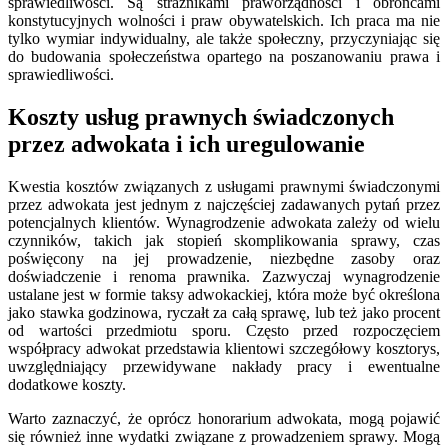
sprawiedliwości. Są strażnikami praworządności i obrońcami
konstytucyjnych wolności i praw obywatelskich. Ich praca ma nie
tylko wymiar indywidualny, ale także społeczny, przyczyniając się
do budowania społeczeństwa opartego na poszanowaniu prawa i
sprawiedliwości.
Koszty usług prawnych świadczonych
przez adwokata i ich uregulowanie
Kwestia kosztów związanych z usługami prawnymi świadczonymi
przez adwokata jest jednym z najczęściej zadawanych pytań przez
potencjalnych klientów. Wynagrodzenie adwokata zależy od wielu
czynników, takich jak stopień skomplikowania sprawy, czas
poświęcony na jej prowadzenie, niezbędne zasoby oraz
doświadczenie i renoma prawnika. Zazwyczaj wynagrodzenie
ustalane jest w formie taksy adwokackiej, która może być określona
jako stawka godzinowa, ryczałt za całą sprawę, lub też jako procent
od wartości przedmiotu sporu. Często przed rozpoczęciem
współpracy adwokat przedstawia klientowi szczegółowy kosztorys,
uwzględniający przewidywane nakłady pracy i ewentualne
dodatkowe koszty.
Warto zaznaczyć, że oprócz honorarium adwokata, mogą pojawić
się również inne wydatki związane z prowadzeniem sprawy. Mogą