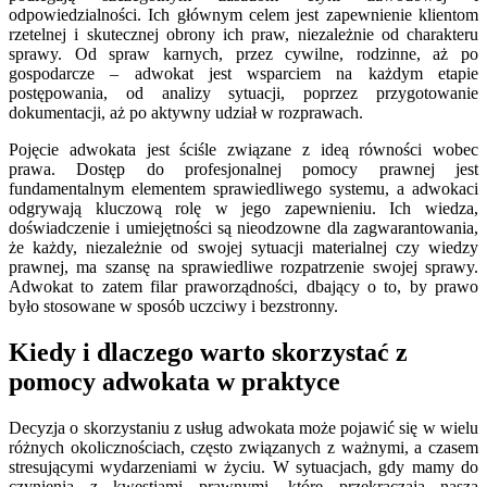
odpowiedzialności. Ich głównym celem jest zapewnienie klientom
rzetelnej i skutecznej obrony ich praw, niezależnie od charakteru
sprawy. Od spraw karnych, przez cywilne, rodzinne, aż po
gospodarcze – adwokat jest wsparciem na każdym etapie
postępowania, od analizy sytuacji, poprzez przygotowanie
dokumentacji, aż po aktywny udział w rozprawach.
Pojęcie adwokata jest ściśle związane z ideą równości wobec
prawa. Dostęp do profesjonalnej pomocy prawnej jest
fundamentalnym elementem sprawiedliwego systemu, a adwokaci
odgrywają kluczową rolę w jego zapewnieniu. Ich wiedza,
doświadczenie i umiejętności są nieodzowne dla zagwarantowania,
że każdy, niezależnie od swojej sytuacji materialnej czy wiedzy
prawnej, ma szansę na sprawiedliwe rozpatrzenie swojej sprawy.
Adwokat to zatem filar praworządności, dbający o to, by prawo
było stosowane w sposób uczciwy i bezstronny.
Kiedy i dlaczego warto skorzystać z
pomocy adwokata w praktyce
Decyzja o skorzystaniu z usług adwokata może pojawić się w wielu
różnych okolicznościach, często związanych z ważnymi, a czasem
stresującymi wydarzeniami w życiu. W sytuacjach, gdy mamy do
czynienia z kwestiami prawnymi, które przekraczają naszą