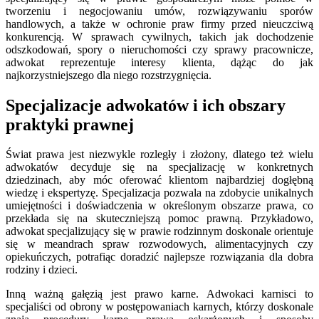
tworzeniu i negocjowaniu umów, rozwiązywaniu sporów
handlowych, a także w ochronie praw firmy przed nieuczciwą
konkurencją. W sprawach cywilnych, takich jak dochodzenie
odszkodowań, spory o nieruchomości czy sprawy pracownicze,
adwokat reprezentuje interesy klienta, dążąc do jak
najkorzystniejszego dla niego rozstrzygnięcia.
Specjalizacje adwokatów i ich obszary
praktyki prawnej
Świat prawa jest niezwykle rozległy i złożony, dlatego też wielu
adwokatów decyduje się na specjalizację w konkretnych
dziedzinach, aby móc oferować klientom najbardziej dogłębną
wiedzę i ekspertyzę. Specjalizacja pozwala na zdobycie unikalnych
umiejętności i doświadczenia w określonym obszarze prawa, co
przekłada się na skuteczniejszą pomoc prawną. Przykładowo,
adwokat specjalizujący się w prawie rodzinnym doskonale orientuje
się w meandrach spraw rozwodowych, alimentacyjnych czy
opiekuńczych, potrafiąc doradzić najlepsze rozwiązania dla dobra
rodziny i dzieci.
Inną ważną gałęzią jest prawo karne. Adwokaci karnisci to
specjaliści od obrony w postępowaniach karnych, którzy doskonale