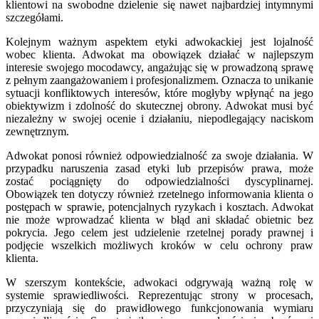
klientowi na swobodne dzielenie się nawet najbardziej intymnymi
szczegółami.
Kolejnym ważnym aspektem etyki adwokackiej jest lojalność
wobec klienta. Adwokat ma obowiązek działać w najlepszym
interesie swojego mocodawcy, angażując się w prowadzoną sprawę
z pełnym zaangażowaniem i profesjonalizmem. Oznacza to unikanie
sytuacji konfliktowych interesów, które mogłyby wpłynąć na jego
obiektywizm i zdolność do skutecznej obrony. Adwokat musi być
niezależny w swojej ocenie i działaniu, niepodlegający naciskom
zewnętrznym.
Adwokat ponosi również odpowiedzialność za swoje działania. W
przypadku naruszenia zasad etyki lub przepisów prawa, może
zostać pociągnięty do odpowiedzialności dyscyplinarnej.
Obowiązek ten dotyczy również rzetelnego informowania klienta o
postępach w sprawie, potencjalnych ryzykach i kosztach. Adwokat
nie może wprowadzać klienta w błąd ani składać obietnic bez
pokrycia. Jego celem jest udzielenie rzetelnej porady prawnej i
podjęcie wszelkich możliwych kroków w celu ochrony praw
klienta.
W szerszym kontekście, adwokaci odgrywają ważną rolę w
systemie sprawiedliwości. Reprezentując strony w procesach,
przyczyniają się do prawidłowego funkcjonowania wymiaru