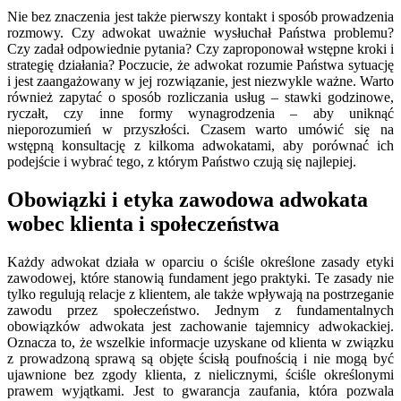
Nie bez znaczenia jest także pierwszy kontakt i sposób prowadzenia
rozmowy. Czy adwokat uważnie wysłuchał Państwa problemu?
Czy zadał odpowiednie pytania? Czy zaproponował wstępne kroki i
strategię działania? Poczucie, że adwokat rozumie Państwa sytuację
i jest zaangażowany w jej rozwiązanie, jest niezwykle ważne. Warto
również zapytać o sposób rozliczania usług – stawki godzinowe,
ryczałt, czy inne formy wynagrodzenia – aby uniknąć
nieporozumień w przyszłości. Czasem warto umówić się na
wstępną konsultację z kilkoma adwokatami, aby porównać ich
podejście i wybrać tego, z którym Państwo czują się najlepiej.
Obowiązki i etyka zawodowa adwokata
wobec klienta i społeczeństwa
Każdy adwokat działa w oparciu o ściśle określone zasady etyki
zawodowej, które stanowią fundament jego praktyki. Te zasady nie
tylko regulują relacje z klientem, ale także wpływają na postrzeganie
zawodu przez społeczeństwo. Jednym z fundamentalnych
obowiązków adwokata jest zachowanie tajemnicy adwokackiej.
Oznacza to, że wszelkie informacje uzyskane od klienta w związku
z prowadzoną sprawą są objęte ścisłą poufnością i nie mogą być
ujawnione bez zgody klienta, z nielicznymi, ściśle określonymi
prawem wyjątkami. Jest to gwarancja zaufania, która pozwala