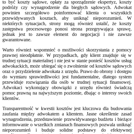
to być koszty sądowe, opłaty za sporządzenie ekspertyz, koszty
podróży czy wynagrodzenie dla biegłych sądowych. Adwokat
powinien szczegółowo poinformować klienta o wszystkich
przewidywanych kosztach, aby uniknąć nieporozumień. W
niektórych sytuacjach, strony mogą również ustalić, że koszty
zastępstwa procesowego ponosi strona przegrywająca sprawę,
jednak jest to zawsze element do negocjacji i nie zawsze
gwarantowane.
Warto również wspomnieć o możliwości skorzystania z pomocy
prawnej nieodpłatnie. W przypadkach, gdy klient znajduje się w
trudnej sytuacji materialnej i nie jest w stanie ponieść kosztów usług
adwokackich, może ubiegać się o zwolnienie od kosztów sądowych
oraz o przydzielenie adwokata z urzędu. Prawo do obrony i dostępu
do wymiaru sprawiedliwości jest fundamentalne, dlatego system
przewiduje rozwiązania dla osób w trudnej sytuacji finansowej.
Adwokaci wykonujący obowiązki z urzędu również świadczą
pomoc prawną na najwyższym poziomie, dbając o interesy swoich
klientów.
Transparentność w kwestii kosztów jest kluczowa dla budowania
zaufania między adwokatem a klientem. Jasne określenie zasad
wynagrodzenia, przedstawienie przewidywanego budżetu i bieżące
informowanie o wszelkich zmianach finansowych pozwala uniknąć
nieporozumień i buduje solidne podstawy do efektywnej