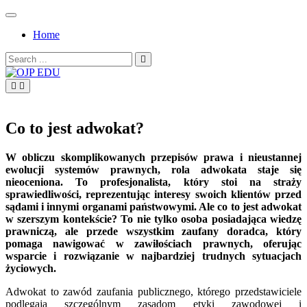
Skip
to
Home
content
Search
for:
OJP EDU
Co to jest adwokat?
W obliczu skomplikowanych przepisów prawa i nieustannej
ewolucji systemów prawnych, rola adwokata staje się
nieoceniona. To profesjonalista, który stoi na straży
sprawiedliwości, reprezentując interesy swoich klientów przed
sądami i innymi organami państwowymi. Ale co to jest adwokat
w szerszym kontekście? To nie tylko osoba posiadająca wiedzę
prawniczą, ale przede wszystkim zaufany doradca, który
pomaga nawigować w zawiłościach prawnych, oferując
wsparcie i rozwiązanie w najbardziej trudnych sytuacjach
życiowych.
Adwokat to zawód zaufania publicznego, którego przedstawiciele
podlegają szczególnym zasadom etyki zawodowej i