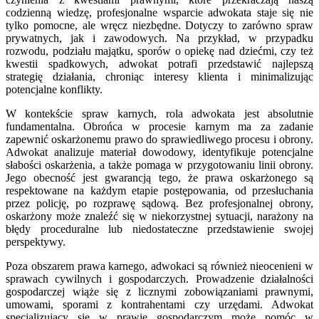
codzienną wiedzę, profesjonalne wsparcie adwokata staje się nie
tylko pomocne, ale wręcz niezbędne. Dotyczy to zarówno spraw
prywatnych, jak i zawodowych. Na przykład, w przypadku
rozwodu, podziału majątku, sporów o opiekę nad dziećmi, czy też
kwestii spadkowych, adwokat potrafi przedstawić najlepszą
strategię działania, chroniąc interesy klienta i minimalizując
potencjalne konflikty.
W kontekście spraw karnych, rola adwokata jest absolutnie
fundamentalna. Obrońca w procesie karnym ma za zadanie
zapewnić oskarżonemu prawo do sprawiedliwego procesu i obrony.
Adwokat analizuje materiał dowodowy, identyfikuje potencjalne
słabości oskarżenia, a także pomaga w przygotowaniu linii obrony.
Jego obecność jest gwarancją tego, że prawa oskarżonego są
respektowane na każdym etapie postępowania, od przesłuchania
przez policję, po rozprawę sądową. Bez profesjonalnej obrony,
oskarżony może znaleźć się w niekorzystnej sytuacji, narażony na
błędy proceduralne lub niedostateczne przedstawienie swojej
perspektywy.
Poza obszarem prawa karnego, adwokaci są również nieocenieni w
sprawach cywilnych i gospodarczych. Prowadzenie działalności
gospodarczej wiąże się z licznymi zobowiązaniami prawnymi,
umowami, sporami z kontrahentami czy urzędami. Adwokat
specjalizujący się w prawie gospodarczym może pomóc w