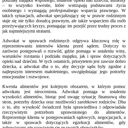
podziały majątku wspólnego, ustalenie opieki nad dziećmi, alimenty
– to wszystko kwestie, które wstrząsają podstawami życia
osobistego i wymagają profesjonalnego wsparcia prawnego. W
takich sytuacjach, adwokat specjalizujący się w prawie rodzinnym
staje się nie tylko doradcą prawnym, ale także wsparciem dla osób
przeżywających kryzys, pomagając im przejść przez trudny proces z
jak najmniejszymi stratami.
Adwokat w sprawach rodzinnych odgrywa kluczową rolę w
reprezentowaniu interesów klienta przed sądem. Dotyczy to
zarówno postępowań o rozwód, gdzie pomaga w ustaleniu winy,
warunków rozstania i podziału majątku, jak i spraw dotyczących
opieki nad dziećmi. W tych ostatnich, priorytetem jest zawsze dobro
dziecka, a adwokat dba o to, aby decyzje sądu były zgodne z
najlepszym interesem małoletniego, uwzględniając jego potrzeby
emocjonalne i rozwojowe.
Kwestia alimentów jest kolejnym obszarem, w którym pomoc
adwokata jest nieoceniona. Adwokat pomaga w ustaleniu
wysokości alimentów, biorąc pod uwagę sytuację finansową obu
stron, potrzeby dziecka oraz możliwości zarobkowe rodziców. Dba
o to, aby wysokość świadczeń była sprawiedliwa i odpowiadała
rzeczywistym potrzebom uprawnionego do alimentów.
Reprezentuje klienta w postępowaniach sądowych, negocjacjach, a
także w sprawach dotyczących egzekucji alimentów, gdy
zobowiązany nie wywiązuje się ze swoich obowiązków.