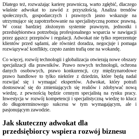
Dlatego też, rozważając karierę prawniczą, warto zgłębić, dlaczego
właśnie adwokat to zawód z przyszłością. Analiza trendów
społecznych, gospodarczych i prawnych jasno wskazuje na
utrzymujące się zapotrzebowanie na specjalistyczną pomoc prawną.
W coraz bardziej złożonym systemie prawnym, jednostki i
przedsiębiorstwa potrzebują profesjonalnego wsparcia w nawigacji
przez gąszcz przepisów i regulacji. Adwokat nie tylko reprezentuje
klientów przed sądami, ale również doradza, negocjuje i pomaga
rozwiązywać konflikty, często zanim trafią one na wokandę.
Co więcej, rozwój technologii i globalizacja otwierają nowe obszary
specjalizacji dla prawników. Prawo nowych technologii, ochrona
danych osobowych, prawo konkurencji, czy międzynarodowe
prawo handlowe to tylko niektóre z dziedzin, które będą nadal
rozwijać się i wymagać ekspertów. Adwokat, który potrafi
dostosować się do zmieniających się realiów i zdobywać nową
wiedzę, z pewnością będzie cennym specjalistą na rynku pracy.
Inwestycja w rozwój kompetencji i specjalistyczną wiedzę to klucz
do długoterminowego sukcesu w tym wymagającym, ale i
pasjonującym zawodzie.
Jak skuteczny adwokat dla
przedsiębiorcy wspiera rozwój biznesu