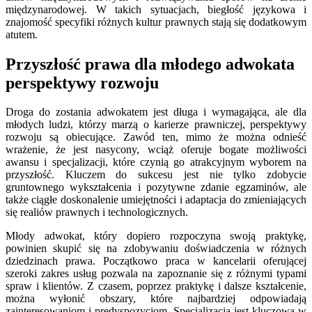
międzynarodowej. W takich sytuacjach, biegłość językowa i
znajomość specyfiki różnych kultur prawnych stają się dodatkowym
atutem.
Przyszłość prawa dla młodego adwokata
perspektywy rozwoju
Droga do zostania adwokatem jest długa i wymagająca, ale dla
młodych ludzi, którzy marzą o karierze prawniczej, perspektywy
rozwoju są obiecujące. Zawód ten, mimo że można odnieść
wrażenie, że jest nasycony, wciąż oferuje bogate możliwości
awansu i specjalizacji, które czynią go atrakcyjnym wyborem na
przyszłość. Kluczem do sukcesu jest nie tylko zdobycie
gruntownego wykształcenia i pozytywne zdanie egzaminów, ale
także ciągłe doskonalenie umiejętności i adaptacja do zmieniających
się realiów prawnych i technologicznych.
Młody adwokat, który dopiero rozpoczyna swoją praktykę,
powinien skupić się na zdobywaniu doświadczenia w różnych
dziedzinach prawa. Początkowo praca w kancelarii oferującej
szeroki zakres usług pozwala na zapoznanie się z różnymi typami
spraw i klientów. Z czasem, poprzez praktykę i dalsze kształcenie,
można wyłonić obszary, które najbardziej odpowiadają
zainteresowaniom i predyspozycjom. Specjalizacja jest kluczowa w