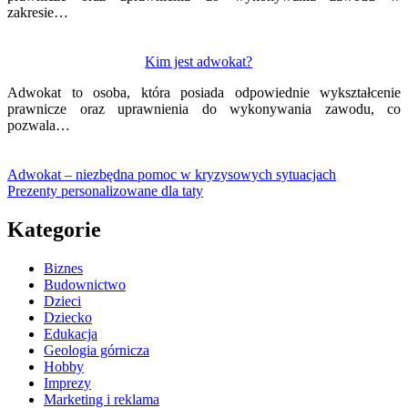
zakresie…
Kim jest adwokat?
Adwokat to osoba, która posiada odpowiednie wykształcenie
prawnicze oraz uprawnienia do wykonywania zawodu, co
pozwala…
Adwokat – niezbędna pomoc w kryzysowych sytuacjach
Prezenty personalizowane dla taty
Kategorie
Biznes
Budownictwo
Dzieci
Dziecko
Edukacja
Geologia górnicza
Hobby
Imprezy
Marketing i reklama