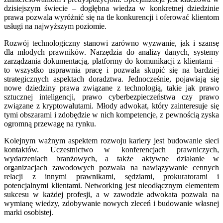
dzisiejszym świecie – dogłębna wiedza w konkretnej dziedzinie
prawa pozwala wyróżnić się na tle konkurencji i oferować klientom
usługi na najwyższym poziomie.
Rozwój technologiczny stanowi zarówno wyzwanie, jak i szansę
dla młodych prawników. Narzędzia do analizy danych, systemy
zarządzania dokumentacją, platformy do komunikacji z klientami –
to wszystko usprawnia pracę i pozwala skupić się na bardziej
strategicznych aspektach doradztwa. Jednocześnie, pojawiają się
nowe dziedziny prawa związane z technologią, takie jak prawo
sztucznej inteligencji, prawo cyberbezpieczeństwa czy prawo
związane z kryptowalutami. Młody adwokat, który zainteresuje się
tymi obszarami i zdobędzie w nich kompetencje, z pewnością zyska
ogromną przewagę na rynku.
Kolejnym ważnym aspektem rozwoju kariery jest budowanie sieci
kontaktów. Uczestnictwo w konferencjach prawniczych,
wydarzeniach branżowych, a także aktywne działanie w
organizacjach zawodowych pozwala na nawiązywanie cennych
relacji z innymi prawnikami, sędziami, prokuratorami i
potencjalnymi klientami. Networking jest nieodłącznym elementem
sukcesu w każdej profesji, a w zawodzie adwokata pozwala na
wymianę wiedzy, zdobywanie nowych zleceń i budowanie własnej
marki osobistej.