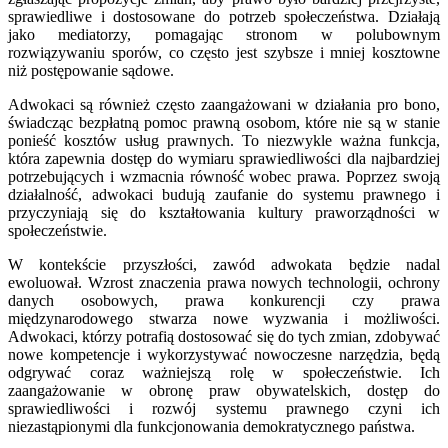
sprawiedliwe i dostosowane do potrzeb społeczeństwa. Działają
jako mediatorzy, pomagając stronom w polubownym
rozwiązywaniu sporów, co często jest szybsze i mniej kosztowne
niż postępowanie sądowe.
Adwokaci są również często zaangażowani w działania pro bono,
świadcząc bezpłatną pomoc prawną osobom, które nie są w stanie
ponieść kosztów usług prawnych. To niezwykle ważna funkcja,
która zapewnia dostęp do wymiaru sprawiedliwości dla najbardziej
potrzebujących i wzmacnia równość wobec prawa. Poprzez swoją
działalność, adwokaci budują zaufanie do systemu prawnego i
przyczyniają się do kształtowania kultury praworządności w
społeczeństwie.
W kontekście przyszłości, zawód adwokata będzie nadal
ewoluował. Wzrost znaczenia prawa nowych technologii, ochrony
danych osobowych, prawa konkurencji czy prawa
międzynarodowego stwarza nowe wyzwania i możliwości.
Adwokaci, którzy potrafią dostosować się do tych zmian, zdobywać
nowe kompetencje i wykorzystywać nowoczesne narzędzia, będą
odgrywać coraz ważniejszą rolę w społeczeństwie. Ich
zaangażowanie w obronę praw obywatelskich, dostęp do
sprawiedliwości i rozwój systemu prawnego czyni ich
niezastąpionymi dla funkcjonowania demokratycznego państwa.