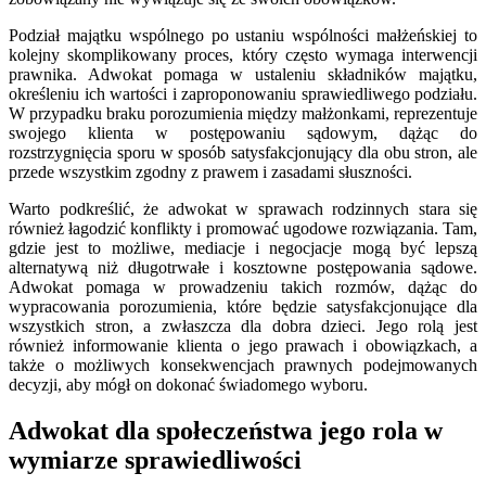
Podział majątku wspólnego po ustaniu wspólności małżeńskiej to
kolejny skomplikowany proces, który często wymaga interwencji
prawnika. Adwokat pomaga w ustaleniu składników majątku,
określeniu ich wartości i zaproponowaniu sprawiedliwego podziału.
W przypadku braku porozumienia między małżonkami, reprezentuje
swojego klienta w postępowaniu sądowym, dążąc do
rozstrzygnięcia sporu w sposób satysfakcjonujący dla obu stron, ale
przede wszystkim zgodny z prawem i zasadami słuszności.
Warto podkreślić, że adwokat w sprawach rodzinnych stara się
również łagodzić konflikty i promować ugodowe rozwiązania. Tam,
gdzie jest to możliwe, mediacje i negocjacje mogą być lepszą
alternatywą niż długotrwałe i kosztowne postępowania sądowe.
Adwokat pomaga w prowadzeniu takich rozmów, dążąc do
wypracowania porozumienia, które będzie satysfakcjonujące dla
wszystkich stron, a zwłaszcza dla dobra dzieci. Jego rolą jest
również informowanie klienta o jego prawach i obowiązkach, a
także o możliwych konsekwencjach prawnych podejmowanych
decyzji, aby mógł on dokonać świadomego wyboru.
Adwokat dla społeczeństwa jego rola w
wymiarze sprawiedliwości