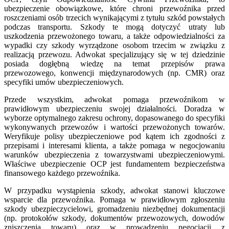
ubezpieczenie obowiązkowe, które chroni przewoźnika przed
roszczeniami osób trzecich wynikającymi z tytułu szkód powstałych
podczas transportu. Szkody te mogą dotyczyć utraty lub
uszkodzenia przewożonego towaru, a także odpowiedzialności za
wypadki czy szkody wyrządzone osobom trzecim w związku z
realizacją przewozu. Adwokat specjalizujący się w tej dziedzinie
posiada dogłębną wiedzę na temat przepisów prawa
przewozowego, konwencji międzynarodowych (np. CMR) oraz
specyfiki umów ubezpieczeniowych.
Przede wszystkim, adwokat pomaga przewoźnikom w
prawidłowym ubezpieczeniu swojej działalności. Doradza w
wyborze optymalnego zakresu ochrony, dopasowanego do specyfiki
wykonywanych przewozów i wartości przewożonych towarów.
Weryfikuje polisy ubezpieczeniowe pod kątem ich zgodności z
przepisami i interesami klienta, a także pomaga w negocjowaniu
warunków ubezpieczenia z towarzystwami ubezpieczeniowymi.
Właściwe ubezpieczenie OCP jest fundamentem bezpieczeństwa
finansowego każdego przewoźnika.
W przypadku wystąpienia szkody, adwokat stanowi kluczowe
wsparcie dla przewoźnika. Pomaga w prawidłowym zgłoszeniu
szkody ubezpieczycielowi, gromadzeniu niezbędnej dokumentacji
(np. protokołów szkody, dokumentów przewozowych, dowodów
zniszczenia towaru) oraz w prowadzeniu negocjacji z