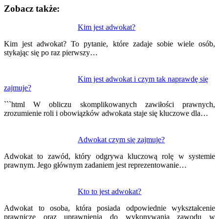
Zobacz także:
Nawigacja
Kim jest adwokat?
wpisu
Kim jest adwokat? To pytanie, które zadaje sobie wiele osób,
stykając się po raz pierwszy…
Kim jest adwokat i czym tak naprawdę się
zajmuje?
```html W obliczu skomplikowanych zawiłości prawnych,
zrozumienie roli i obowiązków adwokata staje się kluczowe dla…
Adwokat czym się zajmuje?
Adwokat to zawód, który odgrywa kluczową rolę w systemie
prawnym. Jego głównym zadaniem jest reprezentowanie…
Kto to jest adwokat?
Adwokat to osoba, która posiada odpowiednie wykształcenie
prawnicze oraz uprawnienia do wykonywania zawodu w