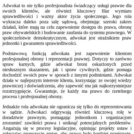
Adwokat to nie tylko profesjonalista świadczący usługi prawne dla
swoich klientów, ale również kluczowy filar wymiaru
sprawiedliwości i ważny aktor życia społecznego. Jego rola
wykracza daleko poza salę sądową, obejmując szeroki zakres
działań, które mają na celu zapewnienie dostępu do prawa, obronę
praw obywatelskich i budowanie zaufania do systemu prawnego. W
społeczeństwie demokratycznym, adwokat jest strażnikiem praw
jednostki i gwarantem sprawiedliwości.
Podstawową funkcją adwokata jest zapewnienie klientom
profesjonalnej obrony i reprezentacji prawnej. Dotyczy to zarówno
spraw karnych, gdzie adwokat broni oskarżonych przed
niesłusznym skazaniem, jak i spraw cywilnych, gdzie pomaga
dochodzić swoich praw w sporach z innymi podmiotami. Adwokat
działa w najlepszym interesie klienta, korzystając ze swojej wiedzy
prawniczej i doświadczenia, aby zapewnić mu jak najkorzystniejsze
rozstrzygnięcie. Gwarantuje, że każdy ma prawo do rzetelnego
procesu i profesjonalnej obrony.
Jednakże rola adwokata nie ogranicza się tylko do reprezentowania
w sądzie. Adwokaci odgrywają również kluczową rolę w
doradztwie prawnym, pomagając jednostkom i organizacjom
zrozumieć zawiłości prawa i uniknąć potencjalnych problemów.
Angażują się w procesy legislacyjne, opiniując projekty ustaw i
zgłaszając propozycje zmian, aby prawo było bardziej przejrzyste,