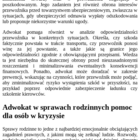
poszkodowanym. Jego zadaniem jest również obrona interesów
przewoźnika przed towarzystwem ubezpieczeniowym, zwłaszcza w
sytuacjach, gdy ubezpieczyciel odmawia wypłaty odszkodowania
lub proponuje niekorzystne warunki ugody.
Adwokat pomaga również w analizie odpowiedzialności
przewoźnika w konkretnych sytuacjach. Określa, czy szkoda
faktycznie powstała w trakcie transportu, czy przewoźnik ponosi
winę za jej powstanie, a także jakie są granice jego
odpowiedzialności zgodnie z obowiązującymi przepisami. Wiedza
ta jest niezbędna do skutecznej obrony przed nieuzasadnionymi
roszczeniami i minimalizowania ewentualnych konsekwencji
finansowych. Ponadto, adwokat może doradzać w zakresie
prewencji, wskazując na czynności, które przewoźnik może podjąć,
aby zminimalizować ryzyko wystąpienia szkód w przyszłości, na
przykład poprzez odpowiednie zabezpieczenie ładunku czy
szkolenie kierowców.
Adwokat w sprawach rodzinnych pomoc
dla osób w kryzysie
Sprawy rodzinne to jedne z najbardziej emocjonalnie obciążających
zagadnień prawnych, z jakimi mogą się zetknąć ludzie. Rozwody,