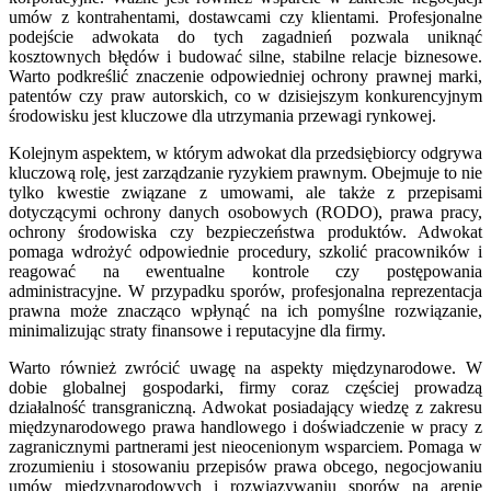
umów z kontrahentami, dostawcami czy klientami. Profesjonalne
podejście adwokata do tych zagadnień pozwala uniknąć
kosztownych błędów i budować silne, stabilne relacje biznesowe.
Warto podkreślić znaczenie odpowiedniej ochrony prawnej marki,
patentów czy praw autorskich, co w dzisiejszym konkurencyjnym
środowisku jest kluczowe dla utrzymania przewagi rynkowej.
Kolejnym aspektem, w którym adwokat dla przedsiębiorcy odgrywa
kluczową rolę, jest zarządzanie ryzykiem prawnym. Obejmuje to nie
tylko kwestie związane z umowami, ale także z przepisami
dotyczącymi ochrony danych osobowych (RODO), prawa pracy,
ochrony środowiska czy bezpieczeństwa produktów. Adwokat
pomaga wdrożyć odpowiednie procedury, szkolić pracowników i
reagować na ewentualne kontrole czy postępowania
administracyjne. W przypadku sporów, profesjonalna reprezentacja
prawna może znacząco wpłynąć na ich pomyślne rozwiązanie,
minimalizując straty finansowe i reputacyjne dla firmy.
Warto również zwrócić uwagę na aspekty międzynarodowe. W
dobie globalnej gospodarki, firmy coraz częściej prowadzą
działalność transgraniczną. Adwokat posiadający wiedzę z zakresu
międzynarodowego prawa handlowego i doświadczenie w pracy z
zagranicznymi partnerami jest nieocenionym wsparciem. Pomaga w
zrozumieniu i stosowaniu przepisów prawa obcego, negocjowaniu
umów międzynarodowych i rozwiązywaniu sporów na arenie