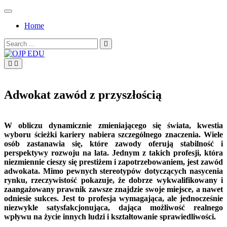
Skip
to
Home
content
Search
for:
OJP EDU
Adwokat zawód z przyszłością
W obliczu dynamicznie zmieniającego się świata, kwestia
wyboru ścieżki kariery nabiera szczególnego znaczenia. Wiele
osób zastanawia się, które zawody oferują stabilność i
perspektywy rozwoju na lata. Jednym z takich profesji, która
niezmiennie cieszy się prestiżem i zapotrzebowaniem, jest zawód
adwokata. Mimo pewnych stereotypów dotyczących nasycenia
rynku, rzeczywistość pokazuje, że dobrze wykwalifikowany i
zaangażowany prawnik zawsze znajdzie swoje miejsce, a nawet
odniesie sukces. Jest to profesja wymagająca, ale jednocześnie
niezwykle satysfakcjonująca, dająca możliwość realnego
wpływu na życie innych ludzi i kształtowanie sprawiedliwości.