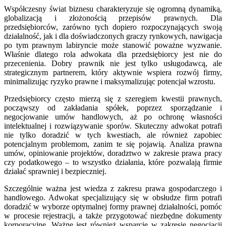
Współczesny świat biznesu charakteryzuje się ogromną dynamiką,
globalizacją i złożonością przepisów prawnych. Dla
przedsiębiorców, zarówno tych dopiero rozpoczynających swoją
działalność, jak i dla doświadczonych graczy rynkowych, nawigacja
po tym prawnym labiryncie może stanowić poważne wyzwanie.
Właśnie dlatego rola adwokata dla przedsiębiorcy jest nie do
przecenienia. Dobry prawnik nie jest tylko usługodawcą, ale
strategicznym partnerem, który aktywnie wspiera rozwój firmy,
minimalizując ryzyko prawne i maksymalizując potencjał wzrostu.
Przedsiębiorcy często mierzą się z szeregiem kwestii prawnych,
począwszy od zakładania spółek, poprzez sporządzanie i
negocjowanie umów handlowych, aż po ochronę własności
intelektualnej i rozwiązywanie sporów. Skuteczny adwokat potrafi
nie tylko doradzić w tych kwestiach, ale również zapobiec
potencjalnym problemom, zanim te się pojawią. Analiza prawna
umów, opiniowanie projektów, doradztwo w zakresie prawa pracy
czy podatkowego – to wszystko działania, które pozwalają firmie
działać sprawniej i bezpieczniej.
Szczególnie ważna jest wiedza z zakresu prawa gospodarczego i
handlowego. Adwokat specjalizujący się w obsłudze firm potrafi
doradzić w wyborze optymalnej formy prawnej działalności, pomóc
w procesie rejestracji, a także przygotować niezbędne dokumenty
korporacyjne. Ważne jest również wsparcie w zakresie negocjacji