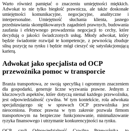
Warto również pamiętać o znaczeniu umiejętności miękkich.
Adwokat to nie tylko biegłość prawnicza, ale także doskonałe
umiejętności komunikacyjne, negocjacyjne, analityczne i
interpersonalne. Umiejętność słuchania klienta, jasnego
przedstawiania skomplikowanych zagadnień prawnych, budowania
zaufania i efektywnego prowadzenia negocjacji to cechy, które
decydują o jakości świadczonych usług. Młody adwokat, który
będzie świadomie rozwijał te kompetencje, z pewnością zbuduje
silną pozycję na rynku i będzie mógł cieszyć się satysfakcjonującą
karierą.
Adwokat jako specjalista od OCP
przewoźnika pomoc w transporcie
Branża transportowa, ze swoją specyfiką i ogromnym znaczeniem
dla gospodarki, generuje liczne wyzwania prawne. Jednym z
kluczowych aspektów, które dotyczą niemal każdego przewoźnika,
jest odpowiedzialność cywilna. W tym kontekście, rola adwokata
specjalizującego się w sprawach OCP przewoźnika jest
nieoceniona. Pomoc prawna w tym zakresie pozwala firmom
transportowym na bezpieczne funkcjonowanie, minimalizowanie
ryzyka finansowego i utrzymanie konkurencyjności na rynku.
OCP, czyli Odpowiedzialność Cywilna Przewoźnika, to