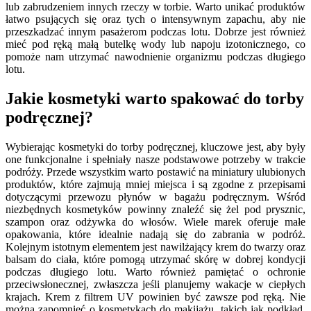
lub zabrudzeniem innych rzeczy w torbie. Warto unikać produktów
łatwo psujących się oraz tych o intensywnym zapachu, aby nie
przeszkadzać innym pasażerom podczas lotu. Dobrze jest również
mieć pod ręką małą butelkę wody lub napoju izotonicznego, co
pomoże nam utrzymać nawodnienie organizmu podczas długiego
lotu.
Jakie kosmetyki warto spakować do torby
podręcznej?
Wybierając kosmetyki do torby podręcznej, kluczowe jest, aby były
one funkcjonalne i spełniały nasze podstawowe potrzeby w trakcie
podróży. Przede wszystkim warto postawić na miniatury ulubionych
produktów, które zajmują mniej miejsca i są zgodne z przepisami
dotyczącymi przewozu płynów w bagażu podręcznym. Wśród
niezbędnych kosmetyków powinny znaleźć się żel pod prysznic,
szampon oraz odżywka do włosów. Wiele marek oferuje małe
opakowania, które idealnie nadają się do zabrania w podróż.
Kolejnym istotnym elementem jest nawilżający krem do twarzy oraz
balsam do ciała, które pomogą utrzymać skórę w dobrej kondycji
podczas długiego lotu. Warto również pamiętać o ochronie
przeciwsłonecznej, zwłaszcza jeśli planujemy wakacje w ciepłych
krajach. Krem z filtrem UV powinien być zawsze pod ręką. Nie
można zapomnieć o kosmetykach do makijażu, takich jak podkład,