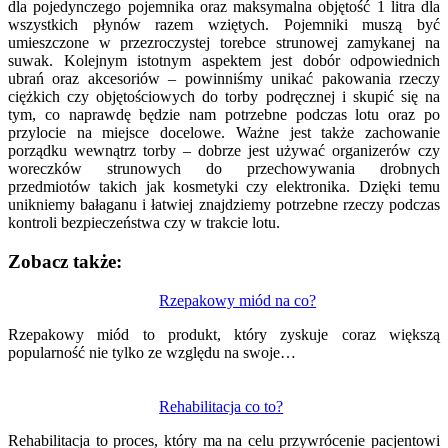
dla pojedynczego pojemnika oraz maksymalna objętość 1 litra dla
wszystkich płynów razem wziętych. Pojemniki muszą być
umieszczone w przezroczystej torebce strunowej zamykanej na
suwak. Kolejnym istotnym aspektem jest dobór odpowiednich
ubrań oraz akcesoriów – powinniśmy unikać pakowania rzeczy
ciężkich czy objętościowych do torby podręcznej i skupić się na
tym, co naprawdę będzie nam potrzebne podczas lotu oraz po
przylocie na miejsce docelowe. Ważne jest także zachowanie
porządku wewnątrz torby – dobrze jest używać organizerów czy
woreczków strunowych do przechowywania drobnych
przedmiotów takich jak kosmetyki czy elektronika. Dzięki temu
unikniemy bałaganu i łatwiej znajdziemy potrzebne rzeczy podczas
kontroli bezpieczeństwa czy w trakcie lotu.
Zobacz także:
Nawigacja
Rzepakowy miód na co?
wpisu
Rzepakowy miód to produkt, który zyskuje coraz większą
popularność nie tylko ze względu na swoje…
Rehabilitacja co to?
Rehabilitacja to proces, który ma na celu przywrócenie pacjentowi