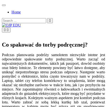
Skip
to
Home
content
Search
for:
OJP EDU
Co spakować do torby podręcznej?
Podczas planowania podróży samolotem niezwykle istotne jest
odpowiednie spakowanie torby podręcznej. Warto zacząć od
najważniejszych dokumentów, takich jak paszport, dowód osobisty
oraz bilety lotnicze. Te elementy powinny być łatwo dostępne, aby
uniknąć niepotrzebnego stresu podczas odprawy. Następnie warto
pomyśleć o elektronice, która często towarzyszy nam w podróży.
Laptop, tablet czy telefon komórkowy to urządzenia, które mogą
okazać się niezbędne zarówno w trakcie lotu, jak i po przybyciu na
miejsce. Nie zapominajmy również o ładowarkach i ewentualnych
adapterach do gniazdek elektrycznych, które mogą być przydatne w
różnych krajach. Kolejnym ważnym aspektem jest komfort podczas
lotu. Warto zabrać ze sobą lekką kurtkę lub szal, ponieważ
temperatura w kabinie może być niższa niż się spodziewamy.