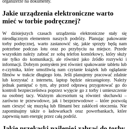
organizerze na dokumenty.
Jakie urządzenia elektroniczne warto
mieć w torbie podręcznej?
W dzisiejszych czasach urządzenia elektroniczne stały się
nieodłącznym elementem naszych podróży. Planując pakowanie
torby podręcznej, warto zastanowić się, jakie sprzęty będą nam
potrzebne podczas lotu oraz po przybyciu na miejsce. Przede
wszystkim należy zabrać ze sobą telefon komórkowy, który służy
nie tylko do komunikacji, ale również jako źródło rozrywki i
informacji. Dobrym pomysłem jest również spakowanie tabletu lub
e-czytnika, które umożliwią nam czytanie książek lub oglądanie
filmów w trakcie długiego lotu. Jeśli planujemy pracować zdalnie
lub korzystać z internetu, laptop będzie niezastąpiony. Należy
jednak pamiętać o tym, aby przed odprawą przygotować go do
kontroli bezpieczeństwa poprzez wyjęcie go z torby i umieszczenie
na osobnej tacy. Ważnym akcesorium są również słuchawki –
zarówno te przewodowe, jak i bezprzewodowe – które pozwolą
nam cieszyć się muzyką lub filmami bez zakłóceń otoczenia. Nie
zapominajmy także o ładowarkach oraz powerbankach, które
zapewnią nam energię przez całą podróż.
Jakie przekąski najlepiej zabrać do torby