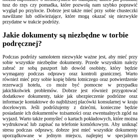
tusz do rzęs czy pomadka, które pozwolą nam szybko poprawić
wygląd po przylocie. Dobrze jest także mieć przy sobie chusteczki
nawilżane lub odświeżające, które mogą okazać się niezwykle
przydatne w trakcie podróży.
Jakie dokumenty są niezbędne w torbie
podręcznej?
Podczas podróży samolotem niezwykle ważne jest, aby mieć przy
sobie wszystkie niezbędne dokumenty. Przede wszystkim należy
zabrać ze sobą paszport lub dowód osobisty, który będzie
wymagany podczas odprawy oraz kontroli granicznej. Warto
również mieć przy sobie kopię biletu lotniczego oraz potwierdzenie
rezerwacji hotelu, co może być pomocne w przypadku
jakichkolwiek problemów. Dobrze jest również przygotować
dodatkowe dokumenty, takie jak ubezpieczenie podróżne oraz
informacje kontaktowe do najbliższej placówki konsularnej w kraju
docelowym. Jeśli podróżujemy z dziećmi, konieczne będzie
posiadanie ich dokumentów tożsamości oraz ewentualnych zgód na
wyjazd. Warto także pomyśleć o kartach pokładowych, które można
wydrukować lub zapisać na telefonie komórkowym. Aby uniknąć
stresu podczas odprawy, dobrze jest mieć wszystkie dokumenty
uporządkowane w jednym miejscu, najlepiej w specjalnym