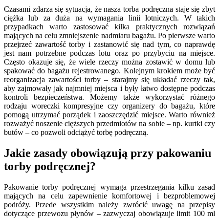
Czasami zdarza się sytuacja, że nasza torba podręczna staje się zbyt
ciężka lub za duża na wymagania linii lotniczych. W takich
przypadkach warto zastosować kilka praktycznych rozwiązań
mających na celu zmniejszenie nadmiaru bagażu. Po pierwsze warto
przejrzeć zawartość torby i zastanowić się nad tym, co naprawdę
jest nam potrzebne podczas lotu oraz po przybyciu na miejsce.
Często okazuje się, że wiele rzeczy można zostawić w domu lub
spakować do bagażu rejestrowanego. Kolejnym krokiem może być
reorganizacja zawartości torby – starajmy się układać rzeczy tak,
aby zajmowały jak najmniej miejsca i były łatwo dostępne podczas
kontroli bezpieczeństwa. Możemy także wykorzystać różnego
rodzaju woreczki kompresyjne czy organizery do bagażu, które
pomogą utrzymać porządek i zaoszczędzić miejsce. Warto również
rozważyć noszenie cięższych przedmiotów na sobie – np. kurtki czy
butów – co pozwoli odciążyć torbę podręczną.
Jakie zasady obowiązują przy pakowaniu
torby podręcznej?
Pakowanie torby podręcznej wymaga przestrzegania kilku zasad
mających na celu zapewnienie komfortowej i bezproblemowej
podróży. Przede wszystkim należy zwrócić uwagę na przepisy
dotyczące przewozu płynów – zazwyczaj obowiązuje limit 100 ml