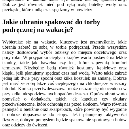
Dobrze jest również mieć pod ręką małą butelkę wody oraz
przekąski, które umilą czas spędzony w powietrzu.
Jakie ubrania spakować do torby
podręcznej na wakacje?
Wybierając się na wakacje, kluczowe jest przemyślenie, jakie
ubrania zabrać ze sobą w torbie podręcznej. Przede wszystkim
należy dostosować wybór odzieży do miejsca docelowego oraz
pory roku. W przypadku ciepłych krajów warto postawić na lekkie
tkaniny, takie jak bawełna czy len, które zapewnią komfort
termiczny. Niezbędne będą również kostiumy kąpielowe oraz
klapki, jeśli planujemy spędzać czas nad wodą. Warto także zabrać
jedną lub dwie pary spodni oraz kilka koszulek na zmianę. Dobrze
jest mieć ze sobą także coś cieplejszego na chłodniejsze wieczory
lub dni. Kurtka przeciwdeszczowa może okazać się nieoceniona w
przypadku niespodziewanych opadów deszczu. Oprócz ubrań warto
pomyśleć o dodatkach, takich jak kapelusz czy okulary
przeciwsłoneczne, które ochronią nas przed słońcem. Warto również
pamiętać o bieliźnie oraz skarpetkach, które powinny być wygodne
i dobrze dopasowane do stopy. Jeśli planujemy aktywności
fizyczne, dobrym pomysłem będzie spakowanie sportowych butów
oraz odzieży do ćwiczeń.