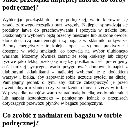
podręcznej?
Wybierając przekąski do torby podręcznej, warto kierować się
zasadą zdrowego rozsądku oraz wygody. Najlepiej sprawdzają się
produkty łatwe do przechowywania i spożycia w trakcie lotu.
Doskonałym wyborem będą orzechy mieszane lub suszone owoce,
które dostarczą nam energii i są bogate w składniki odżywcze.
Batony energetyczne to kolejna opcja – są one praktyczne i
dostępne w wielu smakach, co pozwala na wybór ulubionego
wariantu. Możemy również zabrać ze sobą krakersy lub chipsy
ryżowe jako lekką przekąskę między posiłkami. Jeśli preferujemy
coś bardziej sycącego, warto przygotować domowe kanapki z
ulubionymi składnikami – najlepiej wybierać te z dodatkiem
warzyw i białka, aby zapewnić sobie uczucie sytości na dłużej.
Pamiętajmy jednak o tym, aby dobrze zabezpieczyć je przed
ewentualnym rozlaniem czy zabrudzeniem innych rzeczy w torbie.
W przypadku napojów warto zabrać małą butelkę wody mineralnej
lub napoju izotonicznego – pamiętajmy jednak o przepisach
dotyczących przewozu płynów w bagażu podręcznym.
Co zrobić z nadmiarem bagażu w torbie
podręcznej?