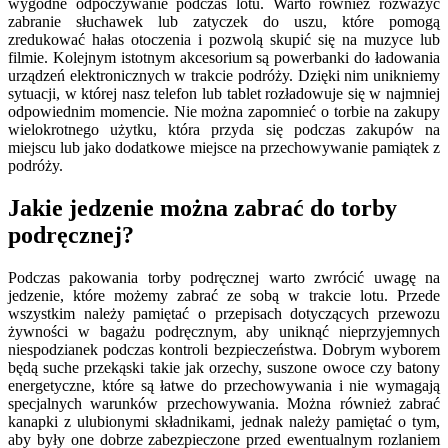
wygodne odpoczywanie podczas lotu. Warto również rozważyć
zabranie słuchawek lub zatyczek do uszu, które pomogą
zredukować hałas otoczenia i pozwolą skupić się na muzyce lub
filmie. Kolejnym istotnym akcesorium są powerbanki do ładowania
urządzeń elektronicznych w trakcie podróży. Dzięki nim unikniemy
sytuacji, w której nasz telefon lub tablet rozładowuje się w najmniej
odpowiednim momencie. Nie można zapomnieć o torbie na zakupy
wielokrotnego użytku, która przyda się podczas zakupów na
miejscu lub jako dodatkowe miejsce na przechowywanie pamiątek z
podróży.
Jakie jedzenie można zabrać do torby
podręcznej?
Podczas pakowania torby podręcznej warto zwrócić uwagę na
jedzenie, które możemy zabrać ze sobą w trakcie lotu. Przede
wszystkim należy pamiętać o przepisach dotyczących przewozu
żywności w bagażu podręcznym, aby uniknąć nieprzyjemnych
niespodzianek podczas kontroli bezpieczeństwa. Dobrym wyborem
będą suche przekąski takie jak orzechy, suszone owoce czy batony
energetyczne, które są łatwe do przechowywania i nie wymagają
specjalnych warunków przechowywania. Można również zabrać
kanapki z ulubionymi składnikami, jednak należy pamiętać o tym,
aby były one dobrze zabezpieczone przed ewentualnym rozlaniem