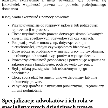
rozważyć skorzystanie z usług adwokata, gdy pojawia się
jakikolwiek wątpliwość prawna lub potrzeba profesjonalnego
doradztwa.
Kiedy warto skorzystać z pomocy adwokata:
Przygotowując się do rozprawy sądowej lub potrzebując
reprezentacji w procesie.
Chcąc uzyskać porady prawne dotyczące skomplikowanych
kwestii, np. spadkowych, rozwodowych czy karnych.
Podpisując ważne umowy, np. dotyczące zakupu
nieruchomości, kredytu czy współpracy biznesowej.
Doświadczając problemów w miejscu pracy, np. zwolnienia,
nierównego traktowania czy sporów o wynagrodzenie.
Prowadząc działalność gospodarczą i potrzebując wsparcia w
zakresie prawa handlowego, podatkowego czy pracy.
Będąc ofiarą przestępstwa lub oskarżonym o jego
popełnienie.
Chcąc sporządzić testament, umowę darowizny lub inne
dokumenty prawne.
W sytuacji sporów z instytucjami publicznymi, urzędami czy
innymi podmiotami.
Specjalizacje adwokatów i ich rola w
specjalistycznych dziedzinach prawa