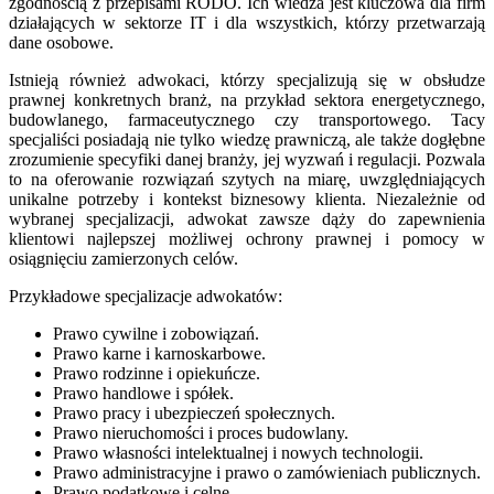
zgodnością z przepisami RODO. Ich wiedza jest kluczowa dla firm
działających w sektorze IT i dla wszystkich, którzy przetwarzają
dane osobowe.
Istnieją również adwokaci, którzy specjalizują się w obsłudze
prawnej konkretnych branż, na przykład sektora energetycznego,
budowlanego, farmaceutycznego czy transportowego. Tacy
specjaliści posiadają nie tylko wiedzę prawniczą, ale także dogłębne
zrozumienie specyfiki danej branży, jej wyzwań i regulacji. Pozwala
to na oferowanie rozwiązań szytych na miarę, uwzględniających
unikalne potrzeby i kontekst biznesowy klienta. Niezależnie od
wybranej specjalizacji, adwokat zawsze dąży do zapewnienia
klientowi najlepszej możliwej ochrony prawnej i pomocy w
osiągnięciu zamierzonych celów.
Przykładowe specjalizacje adwokatów:
Prawo cywilne i zobowiązań.
Prawo karne i karnoskarbowe.
Prawo rodzinne i opiekuńcze.
Prawo handlowe i spółek.
Prawo pracy i ubezpieczeń społecznych.
Prawo nieruchomości i proces budowlany.
Prawo własności intelektualnej i nowych technologii.
Prawo administracyjne i prawo o zamówieniach publicznych.
Prawo podatkowe i celne.