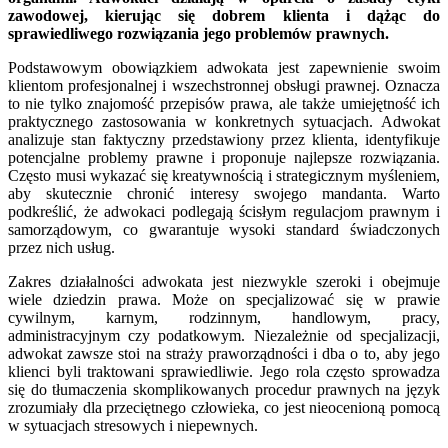
zawodowej, kierując się dobrem klienta i dążąc do
sprawiedliwego rozwiązania jego problemów prawnych.
Podstawowym obowiązkiem adwokata jest zapewnienie swoim
klientom profesjonalnej i wszechstronnej obsługi prawnej. Oznacza
to nie tylko znajomość przepisów prawa, ale także umiejętność ich
praktycznego zastosowania w konkretnych sytuacjach. Adwokat
analizuje stan faktyczny przedstawiony przez klienta, identyfikuje
potencjalne problemy prawne i proponuje najlepsze rozwiązania.
Często musi wykazać się kreatywnością i strategicznym myśleniem,
aby skutecznie chronić interesy swojego mandanta. Warto
podkreślić, że adwokaci podlegają ścisłym regulacjom prawnym i
samorządowym, co gwarantuje wysoki standard świadczonych
przez nich usług.
Zakres działalności adwokata jest niezwykle szeroki i obejmuje
wiele dziedzin prawa. Może on specjalizować się w prawie
cywilnym, karnym, rodzinnym, handlowym, pracy,
administracyjnym czy podatkowym. Niezależnie od specjalizacji,
adwokat zawsze stoi na straży praworządności i dba o to, aby jego
klienci byli traktowani sprawiedliwie. Jego rola często sprowadza
się do tłumaczenia skomplikowanych procedur prawnych na język
zrozumiały dla przeciętnego człowieka, co jest nieocenioną pomocą
w sytuacjach stresowych i niepewnych.