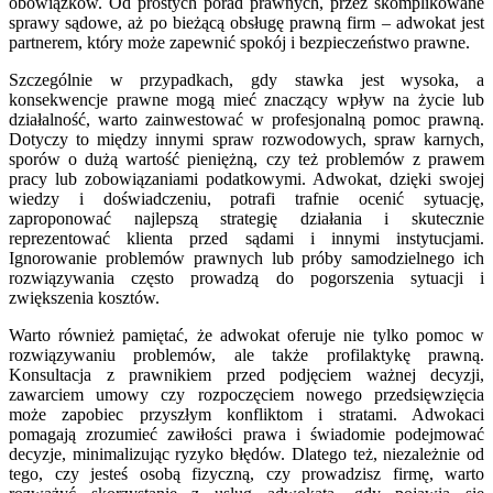
obowiązków. Od prostych porad prawnych, przez skomplikowane
sprawy sądowe, aż po bieżącą obsługę prawną firm – adwokat jest
partnerem, który może zapewnić spokój i bezpieczeństwo prawne.
Szczególnie w przypadkach, gdy stawka jest wysoka, a
konsekwencje prawne mogą mieć znaczący wpływ na życie lub
działalność, warto zainwestować w profesjonalną pomoc prawną.
Dotyczy to między innymi spraw rozwodowych, spraw karnych,
sporów o dużą wartość pieniężną, czy też problemów z prawem
pracy lub zobowiązaniami podatkowymi. Adwokat, dzięki swojej
wiedzy i doświadczeniu, potrafi trafnie ocenić sytuację,
zaproponować najlepszą strategię działania i skutecznie
reprezentować klienta przed sądami i innymi instytucjami.
Ignorowanie problemów prawnych lub próby samodzielnego ich
rozwiązywania często prowadzą do pogorszenia sytuacji i
zwiększenia kosztów.
Warto również pamiętać, że adwokat oferuje nie tylko pomoc w
rozwiązywaniu problemów, ale także profilaktykę prawną.
Konsultacja z prawnikiem przed podjęciem ważnej decyzji,
zawarciem umowy czy rozpoczęciem nowego przedsięwzięcia
może zapobiec przyszłym konfliktom i stratami. Adwokaci
pomagają zrozumieć zawiłości prawa i świadomie podejmować
decyzje, minimalizując ryzyko błędów. Dlatego też, niezależnie od
tego, czy jesteś osobą fizyczną, czy prowadzisz firmę, warto