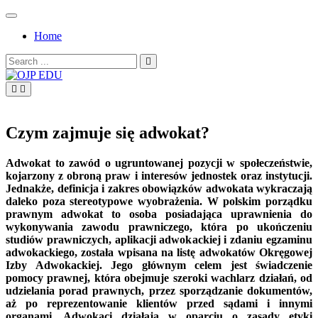
Skip
to
Home
content
Search
for:
OJP EDU
Czym zajmuje się adwokat?
Adwokat to zawód o ugruntowanej pozycji w społeczeństwie,
kojarzony z obroną praw i interesów jednostek oraz instytucji.
Jednakże, definicja i zakres obowiązków adwokata wykraczają
daleko poza stereotypowe wyobrażenia. W polskim porządku
prawnym adwokat to osoba posiadająca uprawnienia do
wykonywania zawodu prawniczego, która po ukończeniu
studiów prawniczych, aplikacji adwokackiej i zdaniu egzaminu
adwokackiego, została wpisana na listę adwokatów Okręgowej
Izby Adwokackiej. Jego głównym celem jest świadczenie
pomocy prawnej, która obejmuje szeroki wachlarz działań, od
udzielania porad prawnych, przez sporządzanie dokumentów,
aż po reprezentowanie klientów przed sądami i innymi
organami. Adwokaci działają w oparciu o zasady etyki