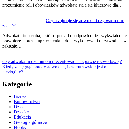
zrozumienie roli i obowiązków adwokata staje się kluczowe dla…
Czym zajmuje się adwokat i czy warto nim
zostać?
Adwokat to osoba, która posiada odpowiednie wykształcenie
prawnicze oraz uprawnienia do wykonywania zawodu w
zakresie…
Czy adwokat może mnie reprezentować na sprawie rozwodowej?
Kiedy zasięgnąć porady adwokata, i czemu zwykle jest on
niezbędny?
Kategorie
Biznes
Budownictwo
Dzieci
Dziecko
Edukacja
Geologia górnicza
Hobby