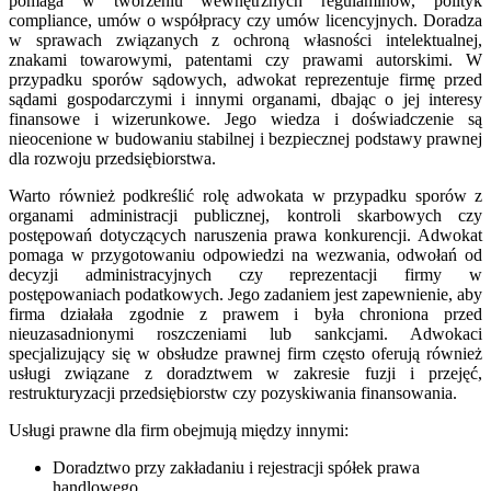
pomaga w tworzeniu wewnętrznych regulaminów, polityk
compliance, umów o współpracy czy umów licencyjnych. Doradza
w sprawach związanych z ochroną własności intelektualnej,
znakami towarowymi, patentami czy prawami autorskimi. W
przypadku sporów sądowych, adwokat reprezentuje firmę przed
sądami gospodarczymi i innymi organami, dbając o jej interesy
finansowe i wizerunkowe. Jego wiedza i doświadczenie są
nieocenione w budowaniu stabilnej i bezpiecznej podstawy prawnej
dla rozwoju przedsiębiorstwa.
Warto również podkreślić rolę adwokata w przypadku sporów z
organami administracji publicznej, kontroli skarbowych czy
postępowań dotyczących naruszenia prawa konkurencji. Adwokat
pomaga w przygotowaniu odpowiedzi na wezwania, odwołań od
decyzji administracyjnych czy reprezentacji firmy w
postępowaniach podatkowych. Jego zadaniem jest zapewnienie, aby
firma działała zgodnie z prawem i była chroniona przed
nieuzasadnionymi roszczeniami lub sankcjami. Adwokaci
specjalizujący się w obsłudze prawnej firm często oferują również
usługi związane z doradztwem w zakresie fuzji i przejęć,
restrukturyzacji przedsiębiorstw czy pozyskiwania finansowania.
Usługi prawne dla firm obejmują między innymi:
Doradztwo przy zakładaniu i rejestracji spółek prawa
handlowego.