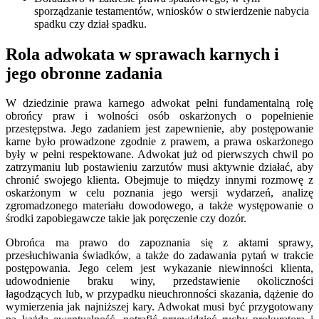
sporządzanie testamentów, wniosków o stwierdzenie nabycia
spadku czy dział spadku.
Rola adwokata w sprawach karnych i
jego obronne zadania
W dziedzinie prawa karnego adwokat pełni fundamentalną rolę
obrońcy praw i wolności osób oskarżonych o popełnienie
przestępstwa. Jego zadaniem jest zapewnienie, aby postępowanie
karne było prowadzone zgodnie z prawem, a prawa oskarżonego
były w pełni respektowane. Adwokat już od pierwszych chwil po
zatrzymaniu lub postawieniu zarzutów musi aktywnie działać, aby
chronić swojego klienta. Obejmuje to między innymi rozmowę z
oskarżonym w celu poznania jego wersji wydarzeń, analizę
zgromadzonego materiału dowodowego, a także występowanie o
środki zapobiegawcze takie jak poręczenie czy dozór.
Obrońca ma prawo do zapoznania się z aktami sprawy,
przesłuchiwania świadków, a także do zadawania pytań w trakcie
postępowania. Jego celem jest wykazanie niewinności klienta,
udowodnienie braku winy, przedstawienie okoliczności
łagodzących lub, w przypadku nieuchronności skazania, dążenie do
wymierzenia jak najniższej kary. Adwokat musi być przygotowany