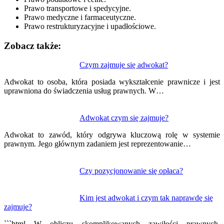
Prawo transportowe i spedycyjne.
Prawo medyczne i farmaceutyczne.
Prawo restrukturyzacyjne i upadłościowe.
Zobacz także:
Nawigacja
Czym zajmuje się adwokat?
wpisu
Adwokat to osoba, która posiada wykształcenie prawnicze i jest
uprawniona do świadczenia usług prawnych. W…
Adwokat czym się zajmuje?
Adwokat to zawód, który odgrywa kluczową rolę w systemie
prawnym. Jego głównym zadaniem jest reprezentowanie…
Czy pozycjonowanie się opłaca?
Kim jest adwokat i czym tak naprawdę się
zajmuje?
```html W obliczu skomplikowanych zawiłości prawnych,