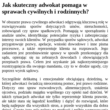
Jak skuteczny adwokat pomaga w
sprawach cywilnych i rodzinnych?
W obszarze prawa cywilnego adwokaci odgrywają kluczową rolę w
rozwiązywaniu sporów dotyczących umów, nieruchomości,
zobowiązań czy spraw spadkowych. Pomagają w sporządzaniu i
analizie umów, identyfikując potencjalne ryzyka i zabezpieczając
interesy swoich klientów. W przypadku sporów sądowych, adwokat
przygotowuje pozwy, apelacje, wnioski dowodowe i inne pisma
procesowe, a także reprezentuje klienta na rozprawach. Jego
zadaniem jest przedstawienie sprawy w sposób przekonujący dla
sądu, opierając się na zebranych dowodach i obowiązujących
przepisach prawa. Celem jest uzyskanie jak najkorzystniejszego
rozstrzygnięcia dla swojego mandanta, czy to w drodze ugody, czy
poprzez wyrok sądowy.
Szczególnie delikatną i emocjonalnie obciążającą dziedziną, w
której adwokaci świadczą nieocenioną pomoc, jest prawo rodzinne.
Dotyczy ono spraw rozwodowych, alimentacyjnych, ustalenia
ojcostwa, podziału majątku wspólnego czy opieki nad dziećmi. W
takich sytuacjach adwokat nie tylko reprezentuje klienta prawnie,
ale także stara się łagodzić konflikty i dążyć do rozwiązań, które
będą najlepsze dla wszystkich stron, a przede wszystkim dla dobra
dzieci. Często jego rola polega na mediacji i próbie wypracowania