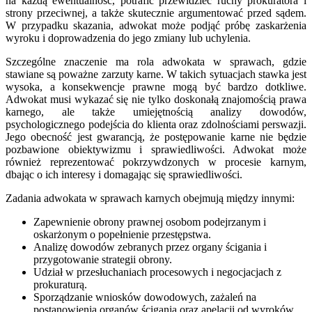
na każdą ewentualność, potrafić przewidzieć ruchy prokuratora i
strony przeciwnej, a także skutecznie argumentować przed sądem.
W przypadku skazania, adwokat może podjąć próbę zaskarżenia
wyroku i doprowadzenia do jego zmiany lub uchylenia.
Szczególne znaczenie ma rola adwokata w sprawach, gdzie
stawiane są poważne zarzuty karne. W takich sytuacjach stawka jest
wysoka, a konsekwencje prawne mogą być bardzo dotkliwe.
Adwokat musi wykazać się nie tylko doskonałą znajomością prawa
karnego, ale także umiejętnością analizy dowodów,
psychologicznego podejścia do klienta oraz zdolnościami perswazji.
Jego obecność jest gwarancją, że postępowanie karne nie będzie
pozbawione obiektywizmu i sprawiedliwości. Adwokat może
również reprezentować pokrzywdzonych w procesie karnym,
dbając o ich interesy i domagając się sprawiedliwości.
Zadania adwokata w sprawach karnych obejmują między innymi:
Zapewnienie obrony prawnej osobom podejrzanym i
oskarżonym o popełnienie przestępstwa.
Analizę dowodów zebranych przez organy ścigania i
przygotowanie strategii obrony.
Udział w przesłuchaniach procesowych i negocjacjach z
prokuraturą.
Sporządzanie wniosków dowodowych, zażaleń na
postanowienia organów ścigania oraz apelacji od wyroków.