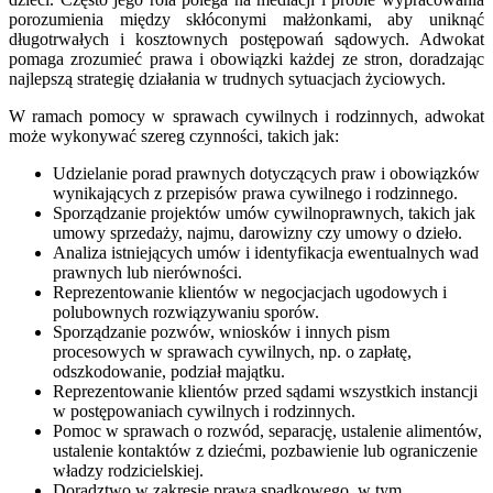
porozumienia między skłóconymi małżonkami, aby uniknąć
długotrwałych i kosztownych postępowań sądowych. Adwokat
pomaga zrozumieć prawa i obowiązki każdej ze stron, doradzając
najlepszą strategię działania w trudnych sytuacjach życiowych.
W ramach pomocy w sprawach cywilnych i rodzinnych, adwokat
może wykonywać szereg czynności, takich jak:
Udzielanie porad prawnych dotyczących praw i obowiązków
wynikających z przepisów prawa cywilnego i rodzinnego.
Sporządzanie projektów umów cywilnoprawnych, takich jak
umowy sprzedaży, najmu, darowizny czy umowy o dzieło.
Analiza istniejących umów i identyfikacja ewentualnych wad
prawnych lub nierówności.
Reprezentowanie klientów w negocjacjach ugodowych i
polubownych rozwiązywaniu sporów.
Sporządzanie pozwów, wniosków i innych pism
procesowych w sprawach cywilnych, np. o zapłatę,
odszkodowanie, podział majątku.
Reprezentowanie klientów przed sądami wszystkich instancji
w postępowaniach cywilnych i rodzinnych.
Pomoc w sprawach o rozwód, separację, ustalenie alimentów,
ustalenie kontaktów z dziećmi, pozbawienie lub ograniczenie
władzy rodzicielskiej.
Doradztwo w zakresie prawa spadkowego, w tym