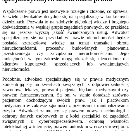
Współczesne prawo jest niezwykle rozległe i złożone, co sprawia,
że wielu adwokatów decyduje się na specjalizację w konkretnych
dziedzinach. Pozwala to na zdobycie głębokiej wiedzy i bogatego
doświadczenia w wąskiej grupie zagadnień prawnych, co przekłada
się na jeszcze wyższą jakość świadczonych usług. Adwokat
specjalizujący się na przykład w prawie nieruchomości będzie
posiadał szczegółową wiedzę na temat transakcji obrotu
nieruchomościami, procesów budowlanych, planowania
przestrzennego czy zarządzania nieruchomościami. Jego
umiejętności w tym zakresie mogą okazać się nieocenione dla
klientów kupujących, sprzedających lub wynajmujących
nieruchomości.
Podobnie, adwokaci specjalizujący się w prawie medycznym
koncentrują się na kwestiach związanych z odpowiedzialnością
zawodową lekarzy, prawami pacjenta, błędami medycznymi czy
prawem farmaceutycznym. Są oni w stanie doradzać zarówno
pacjentom dochodzącym swoich praw, jak i placówkom
medycznym w zakresie zgodności z przepisami i minimalizowania
ryzyka. Adwokaci zajmujący się prawem nowych technologii i
ochrony danych osobowych to z kolei specjaliści od zagadnień
związanych z cyberbezpieczeństwem, ochroną własności
intelektualnej w internecie, prawem autorskim w erze cyfrowej oraz