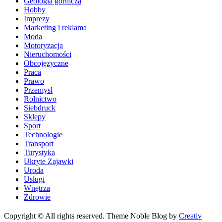
Geologia górnicza
Hobby
Imprezy
Marketing i reklama
Moda
Motoryzacja
Nieruchomości
Obcojęzyczne
Praca
Prawo
Przemysł
Rolnictwo
Siebdruck
Sklepy
Sport
Technologie
Transport
Turystyka
Ukryte Zajawki
Uroda
Usługi
Wnętrza
Zdrowie
Copyright © All rights reserved. Theme Noble Blog by
Creativ