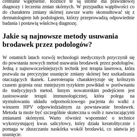
centralne wgłębienie. Różnice te są istotne dla prawidłowej
diagnozy i leczenia zmian skórnych. W przypadku wątpliwości co
do charakteru zmiany skórnej zawsze warto skonsultować się z
dermatologiem lub podologiem, którzy przeprowadzą odpowiednie
badania i postawią właściwą diagnozę.
Jakie są najnowsze metody usuwania
brodawek przez podologów?
W ostatnich latach rozwój technologii medycznych przyczynił się
do powstania nowych metod usuwania brodawek przez podologów.
Jedną z najnowocześniejszych technik jest terapia laserowa, która
pozwala na precyzyjne usunięcie zmiany skórnej bez uszkadzania
otaczających tkanek. Laseroterapia charakteryzuje się krótszym
czasem gojenia oraz mniejszym ryzykiem powikłań w porównaniu
do tradycyjnych metod. Innym nowatorskim podejściem jest
zastosowanie terapii immunologicznej, która polega na
stymulowaniu układu odpornościowego pacjenta do walki z
wirusem HPV odpowiedzialnym za powstawanie brodawek.
Metoda ta może być szczególnie skuteczna u osób z nawracającymi
zmianami skórnymi. Warto również wspomnieć o technice
wykorzystującej kwas salicylowy, który działa keratolitycznie i
pomaga w złuszczaniu naskórka wokół brodawki, co ułatwia jej
usunięcie.