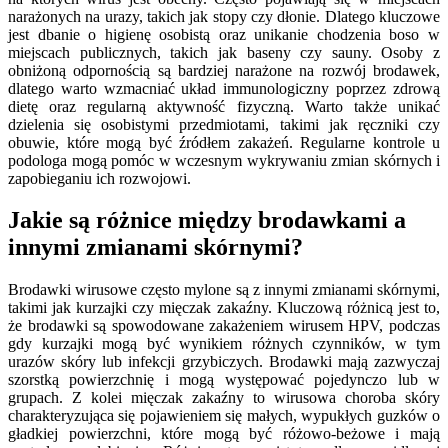
narażonych na urazy, takich jak stopy czy dłonie. Dlatego kluczowe
jest dbanie o higienę osobistą oraz unikanie chodzenia boso w
miejscach publicznych, takich jak baseny czy sauny. Osoby z
obniżoną odpornością są bardziej narażone na rozwój brodawek,
dlatego warto wzmacniać układ immunologiczny poprzez zdrową
dietę oraz regularną aktywność fizyczną. Warto także unikać
dzielenia się osobistymi przedmiotami, takimi jak ręczniki czy
obuwie, które mogą być źródłem zakażeń. Regularne kontrole u
podologa mogą pomóc w wczesnym wykrywaniu zmian skórnych i
zapobieganiu ich rozwojowi.
Jakie są różnice między brodawkami a
innymi zmianami skórnymi?
Brodawki wirusowe często mylone są z innymi zmianami skórnymi,
takimi jak kurzajki czy mięczak zakaźny. Kluczową różnicą jest to,
że brodawki są spowodowane zakażeniem wirusem HPV, podczas
gdy kurzajki mogą być wynikiem różnych czynników, w tym
urazów skóry lub infekcji grzybiczych. Brodawki mają zazwyczaj
szorstką powierzchnię i mogą występować pojedynczo lub w
grupach. Z kolei mięczak zakaźny to wirusowa choroba skóry
charakteryzująca się pojawieniem się małych, wypukłych guzków o
gładkiej powierzchni, które mogą być różowo-beżowe i mają