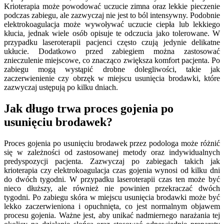
Krioterapia może powodować uczucie zimna oraz lekkie pieczenie
podczas zabiegu, ale zazwyczaj nie jest to ból intensywny. Podobnie
elektrokoagulacja może wywoływać uczucie ciepła lub lekkiego
kłucia, jednak wiele osób opisuje te odczucia jako tolerowane. W
przypadku laseroterapii pacjenci często czują jedynie delikatne
ukłucie. Dodatkowo przed zabiegiem można zastosować
znieczulenie miejscowe, co znacząco zwiększa komfort pacjenta. Po
zabiegu mogą wystąpić drobne dolegliwości, takie jak
zaczerwienienie czy obrzęk w miejscu usunięcia brodawki, które
zazwyczaj ustępują po kilku dniach.
Jak długo trwa proces gojenia po
usunięciu brodawek?
Proces gojenia po usunięciu brodawek przez podologa może różnić
się w zależności od zastosowanej metody oraz indywidualnych
predyspozycji pacjenta. Zazwyczaj po zabiegach takich jak
krioterapia czy elektrokoagulacja czas gojenia wynosi od kilku dni
do dwóch tygodni. W przypadku laseroterapii czas ten może być
nieco dłuższy, ale również nie powinien przekraczać dwóch
tygodni. Po zabiegu skóra w miejscu usunięcia brodawki może być
lekko zaczerwieniona i opuchnięta, co jest normalnym objawem
procesu gojenia. Ważne jest, aby unikać nadmiernego narażania tej