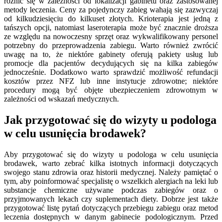
różnić się w zależności od lokalizacji gabinetu oraz zastosowanej
metody leczenia. Ceny za pojedynczy zabieg wahają się zazwyczaj
od kilkudziesięciu do kilkuset złotych. Krioterapia jest jedną z
tańszych opcji, natomiast laseroterapia może być znacznie droższa
ze względu na nowoczesny sprzęt oraz wykwalifikowany personel
potrzebny do przeprowadzenia zabiegu. Warto również zwrócić
uwagę na to, że niektóre gabinety oferują pakiety usług lub
promocje dla pacjentów decydujących się na kilka zabiegów
jednocześnie. Dodatkowo warto sprawdzić możliwość refundacji
kosztów przez NFZ lub inne instytucje zdrowotne; niektóre
procedury mogą być objęte ubezpieczeniem zdrowotnym w
zależności od wskazań medycznych.
Jak przygotować się do wizyty u podologa
w celu usunięcia brodawek?
Aby przygotować się do wizyty u podologa w celu usunięcia
brodawek, warto zebrać kilka istotnych informacji dotyczących
swojego stanu zdrowia oraz historii medycznej. Należy pamiętać o
tym, aby poinformować specjalistę o wszelkich alergiach na leki lub
substancje chemiczne używane podczas zabiegów oraz o
przyjmowanych lekach czy suplementach diety. Dobrze jest także
przygotować listę pytań dotyczących przebiegu zabiegu oraz metod
leczenia dostępnych w danym gabinecie podologicznym. Przed