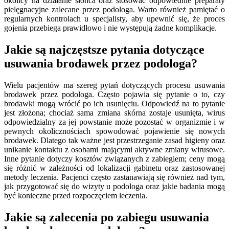
okolicy na działanie słońca oraz stosować odpowiednie preparaty
pielęgnacyjne zalecane przez podologa. Warto również pamiętać o
regularnych kontrolach u specjalisty, aby upewnić się, że proces
gojenia przebiega prawidłowo i nie występują żadne komplikacje.
Jakie są najczęstsze pytania dotyczące
usuwania brodawek przez podologa?
Wielu pacjentów ma szereg pytań dotyczących procesu usuwania
brodawek przez podologa. Często pojawia się pytanie o to, czy
brodawki mogą wrócić po ich usunięciu. Odpowiedź na to pytanie
jest złożona; chociaż sama zmiana skórna zostaje usunięta, wirus
odpowiedzialny za jej powstanie może pozostać w organizmie i w
pewnych okolicznościach spowodować pojawienie się nowych
brodawek. Dlatego tak ważne jest przestrzeganie zasad higieny oraz
unikanie kontaktu z osobami mającymi aktywne zmiany wirusowe.
Inne pytanie dotyczy kosztów związanych z zabiegiem; ceny mogą
się różnić w zależności od lokalizacji gabinetu oraz zastosowanej
metody leczenia. Pacjenci często zastanawiają się również nad tym,
jak przygotować się do wizyty u podologa oraz jakie badania mogą
być konieczne przed rozpoczęciem leczenia.
Jakie są zalecenia po zabiegu usuwania