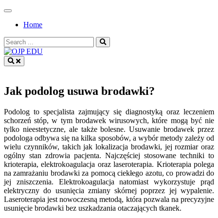
Skip
to
Home
content
Search
for:
OJP EDU
Jak podolog usuwa brodawki?
Podolog to specjalista zajmujący się diagnostyką oraz leczeniem
schorzeń stóp, w tym brodawek wirusowych, które mogą być nie
tylko nieestetyczne, ale także bolesne. Usuwanie brodawek przez
podologa odbywa się na kilka sposobów, a wybór metody zależy od
wielu czynników, takich jak lokalizacja brodawki, jej rozmiar oraz
ogólny stan zdrowia pacjenta. Najczęściej stosowane techniki to
krioterapia, elektrokoagulacja oraz laseroterapia. Krioterapia polega
na zamrażaniu brodawki za pomocą ciekłego azotu, co prowadzi do
jej zniszczenia. Elektrokoagulacja natomiast wykorzystuje prąd
elektryczny do usunięcia zmiany skórnej poprzez jej wypalenie.
Laseroterapia jest nowoczesną metodą, która pozwala na precyzyjne
usunięcie brodawki bez uszkadzania otaczających tkanek.