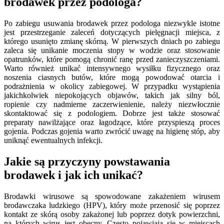
brodawek przez podologa?
Po zabiegu usuwania brodawek przez podologa niezwykle istotne
jest przestrzeganie zaleceń dotyczących pielęgnacji miejsca, z
którego usunięto zmianę skórną. W pierwszych dniach po zabiegu
zaleca się unikanie moczenia stopy w wodzie oraz stosowanie
opatrunków, które pomogą chronić ranę przed zanieczyszczeniami.
Warto również unikać intensywnego wysiłku fizycznego oraz
noszenia ciasnych butów, które mogą powodować otarcia i
podrażnienia w okolicy zabiegowej. W przypadku wystąpienia
jakichkolwiek niepokojących objawów, takich jak silny ból,
ropienie czy nadmierne zaczerwienienie, należy niezwłocznie
skontaktować się z podologiem. Dobrze jest także stosować
preparaty nawilżające oraz łagodzące, które przyspieszą proces
gojenia. Podczas gojenia warto zwrócić uwagę na higienę stóp, aby
uniknąć ewentualnych infekcji.
Jakie są przyczyny powstawania
brodawek i jak ich unikać?
Brodawki wirusowe są spowodowane zakażeniem wirusem
brodawczaka ludzkiego (HPV), który może przenosić się poprzez
kontakt ze skórą osoby zakażonej lub poprzez dotyk powierzchni,
na których wirus jest obecny. Często pojawiają się w miejscach