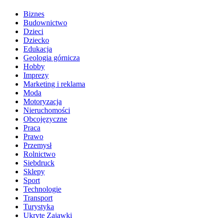
Biznes
Budownictwo
Dzieci
Dziecko
Edukacja
Geologia górnicza
Hobby
Imprezy
Marketing i reklama
Moda
Motoryzacja
Nieruchomości
Obcojęzyczne
Praca
Prawo
Przemysł
Rolnictwo
Siebdruck
Sklepy
Sport
Technologie
Transport
Turystyka
Ukryte Zajawki