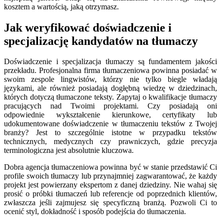
kosztem a wartością, jaką otrzymasz.
Jak weryfikować doświadczenie i
specjalizację kandydatów na tłumaczy
Doświadczenie i specjalizacja tłumaczy są fundamentem jakości
przekładu. Profesjonalna firma tłumaczeniowa powinna posiadać w
swoim zespole lingwistów, którzy nie tylko biegle władają
językami, ale również posiadają dogłębną wiedzę w dziedzinach,
których dotyczą tłumaczone teksty. Zapytaj o kwalifikacje tłumaczy
pracujących nad Twoimi projektami. Czy posiadają oni
odpowiednie wykształcenie kierunkowe, certyfikaty lub
udokumentowane doświadczenie w tłumaczeniu tekstów z Twojej
branży? Jest to szczególnie istotne w przypadku tekstów
technicznych, medycznych czy prawniczych, gdzie precyzja
terminologiczna jest absolutnie kluczowa.
Dobra agencja tłumaczeniowa powinna być w stanie przedstawić Ci
profile swoich tłumaczy lub przynajmniej zagwarantować, że każdy
projekt jest powierzany ekspertom z danej dziedziny. Nie wahaj się
prosić o próbki tłumaczeń lub referencje od poprzednich klientów,
zwłaszcza jeśli zajmujesz się specyficzną branżą. Pozwoli Ci to
ocenić styl, dokładność i sposób podejścia do tłumaczenia.