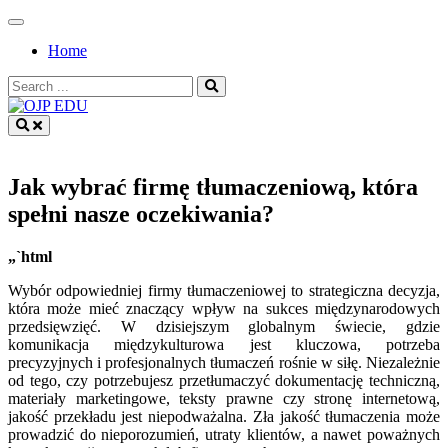
Skip
to
Home
content
Search
for:
OJP EDU
Jak wybrać firmę tłumaczeniową, która
spełni nasze oczekiwania?
„`html
Wybór odpowiedniej firmy tłumaczeniowej to strategiczna decyzja,
która może mieć znaczący wpływ na sukces międzynarodowych
przedsięwzięć. W dzisiejszym globalnym świecie, gdzie
komunikacja międzykulturowa jest kluczowa, potrzeba
precyzyjnych i profesjonalnych tłumaczeń rośnie w siłę. Niezależnie
od tego, czy potrzebujesz przetłumaczyć dokumentację techniczną,
materiały marketingowe, teksty prawne czy stronę internetową,
jakość przekładu jest niepodważalna. Zła jakość tłumaczenia może
prowadzić do nieporozumień, utraty klientów, a nawet poważnych