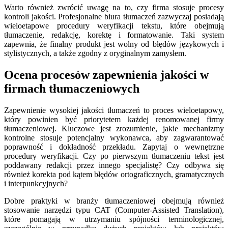
Warto również zwrócić uwagę na to, czy firma stosuje procesy
kontroli jakości. Profesjonalne biura tłumaczeń zazwyczaj posiadają
wieloetapowe procedury weryfikacji tekstu, które obejmują
tłumaczenie, redakcję, korektę i formatowanie. Taki system
zapewnia, że finalny produkt jest wolny od błędów językowych i
stylistycznych, a także zgodny z oryginalnym zamysłem.
Ocena procesów zapewnienia jakości w
firmach tłumaczeniowych
Zapewnienie wysokiej jakości tłumaczeń to proces wieloetapowy,
który powinien być priorytetem każdej renomowanej firmy
tłumaczeniowej. Kluczowe jest zrozumienie, jakie mechanizmy
kontrolne stosuje potencjalny wykonawca, aby zagwarantować
poprawność i dokładność przekładu. Zapytaj o wewnętrzne
procedury weryfikacji. Czy po pierwszym tłumaczeniu tekst jest
poddawany redakcji przez innego specjalistę? Czy odbywa się
również korekta pod kątem błędów ortograficznych, gramatycznych
i interpunkcyjnych?
Dobre praktyki w branży tłumaczeniowej obejmują również
stosowanie narzędzi typu CAT (Computer-Assisted Translation),
które pomagają w utrzymaniu spójności terminologicznej,