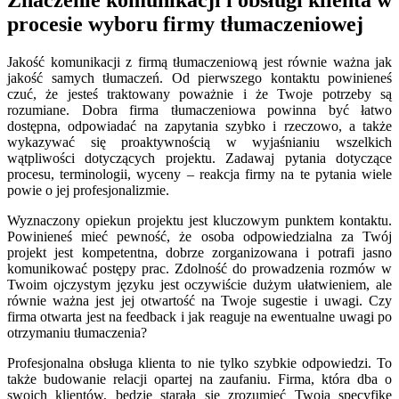
procesie wyboru firmy tłumaczeniowej
Jakość komunikacji z firmą tłumaczeniową jest równie ważna jak
jakość samych tłumaczeń. Od pierwszego kontaktu powinieneś
czuć, że jesteś traktowany poważnie i że Twoje potrzeby są
rozumiane. Dobra firma tłumaczeniowa powinna być łatwo
dostępna, odpowiadać na zapytania szybko i rzeczowo, a także
wykazywać się proaktywnością w wyjaśnianiu wszelkich
wątpliwości dotyczących projektu. Zadawaj pytania dotyczące
procesu, terminologii, wyceny – reakcja firmy na te pytania wiele
powie o jej profesjonalizmie.
Wyznaczony opiekun projektu jest kluczowym punktem kontaktu.
Powinieneś mieć pewność, że osoba odpowiedzialna za Twój
projekt jest kompetentna, dobrze zorganizowana i potrafi jasno
komunikować postępy prac. Zdolność do prowadzenia rozmów w
Twoim ojczystym języku jest oczywiście dużym ułatwieniem, ale
równie ważna jest jej otwartość na Twoje sugestie i uwagi. Czy
firma otwarta jest na feedback i jak reaguje na ewentualne uwagi po
otrzymaniu tłumaczenia?
Profesjonalna obsługa klienta to nie tylko szybkie odpowiedzi. To
także budowanie relacji opartej na zaufaniu. Firma, która dba o
swoich klientów, będzie starała się zrozumieć Twoją specyfikę