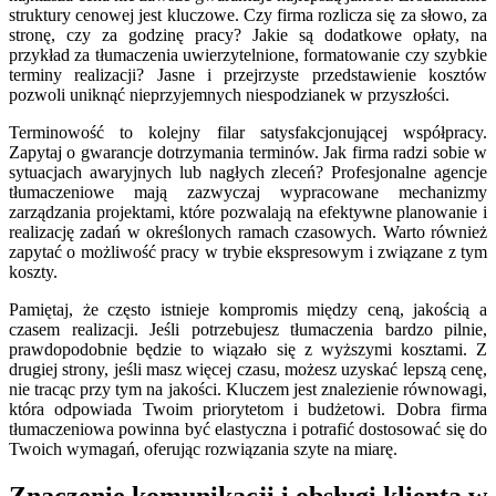
struktury cenowej jest kluczowe. Czy firma rozlicza się za słowo, za
stronę, czy za godzinę pracy? Jakie są dodatkowe opłaty, na
przykład za tłumaczenia uwierzytelnione, formatowanie czy szybkie
terminy realizacji? Jasne i przejrzyste przedstawienie kosztów
pozwoli uniknąć nieprzyjemnych niespodzianek w przyszłości.
Terminowość to kolejny filar satysfakcjonującej współpracy.
Zapytaj o gwarancje dotrzymania terminów. Jak firma radzi sobie w
sytuacjach awaryjnych lub nagłych zleceń? Profesjonalne agencje
tłumaczeniowe mają zazwyczaj wypracowane mechanizmy
zarządzania projektami, które pozwalają na efektywne planowanie i
realizację zadań w określonych ramach czasowych. Warto również
zapytać o możliwość pracy w trybie ekspresowym i związane z tym
koszty.
Pamiętaj, że często istnieje kompromis między ceną, jakością a
czasem realizacji. Jeśli potrzebujesz tłumaczenia bardzo pilnie,
prawdopodobnie będzie to wiązało się z wyższymi kosztami. Z
drugiej strony, jeśli masz więcej czasu, możesz uzyskać lepszą cenę,
nie tracąc przy tym na jakości. Kluczem jest znalezienie równowagi,
która odpowiada Twoim priorytetom i budżetowi. Dobra firma
tłumaczeniowa powinna być elastyczna i potrafić dostosować się do
Twoich wymagań, oferując rozwiązania szyte na miarę.
Znaczenie komunikacji i obsługi klienta w