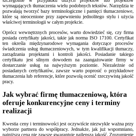
szczególnie w przypadku dużych projektów lub projektów
wymagających tłumaczenia wielu podobnych tekstów. Narzędzia te
pozwalają tworzyć bazy terminologiczne i pamięci tłumaczeniowe,
które są nieocenione przy zapewnieniu jednolitego stylu i użycia
właściwej terminologii w całym projekcie.
Oprócz wewnętrznych procesów, warto dowiedzieć się, czy firma
posiada certyfikaty jakości, takie jak norma ISO 17100. Certyfikat
ten określa międzynarodowe wymagania dotyczące procesów
świadczenia usług tłumaczeniowych, w tym kwalifikacji tłumaczy,
zarządzania projektami i kontroli jakości. Posiadanie takiego
certyfikatu jest silnym dowodem na zaangażowanie firmy w
dostarczanie usług na najwyższym poziomie. Niezależnie od
posiadanych certyfikatów, zawsze warto poprosić o przykładowe
tłumaczenia lub referencje, które pozwolą ocenić rzeczywistą jakość
pracy.
Jak wybrać firmę tłumaczeniową, która
oferuje konkurencyjne ceny i terminy
realizacji
Kwestia ceny i terminowości jest oczywiście niezwykle ważna przy
wyborze partnera do współpracy. Jednakże, jak już wspomniano,
najniższa cena nie zawsze gwarantuje najlepszą jakość. Zrozumienie