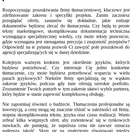
Rozpoczynając poszukiwania firmy tłumaczeniowej, kluczowe jest
zdefiniowanie zakresu i specyfiki projektu. Zanim zaczniesz
przeglądać oferty, zastanów się dokładnie, jakie rodzaje
dokumentów będziesz zlecać do tłumaczenia. Czy będą to proste
teksty marketingowe, skomplikowana dokumentacja techniczna
wymagająca specjalistycznej wiedzy, czy może teksty prawnicze,
gdzie wymagana jest nienaganna precyzja i znajomość przepisów?
Odpowiedź na te pytania pozwoli Ci zawęzić pole poszukiwań do
agencji specjalizujących się w danej dziedzinie.
Kolejnym ważnym krokiem jest określenie języków, których
będziesz potrzebować. Czy interesuje Cię jedno konkretne
tłumaczenie, czy może będziesz potrzebować wsparcia w wielu
parach językowych? Niektóre firmy specjalizują się w wąskim
zakresie języków, podczas gdy inne oferują szerokie portfolio.
Zrozumienie Twoich potrzeb w tym zakresie ułatwi wybór partnera,
który będzie w stanie zapewnić kompleksową obsługę.
Nie zapominaj również o budżecie. Tłumaczenia profesjonalne są
inwestycją, a ceny mogą się znacznie różnić w zależności od firmy,
stopnia skomplikowania tekstu, języka oraz czasu realizacji. Warto
zebrać kilka wstępnych ofert, aby zorientować się w rynkowych
stawkach, ale pamiętaj, że najniższa cena nie zawsze oznacza
najlepszą jakość. Skup się na znalezieniu równowagi między