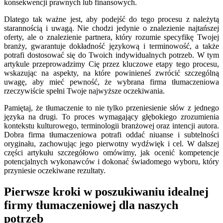
konsekwencji prawnych lub finansowych.
Dlatego tak ważne jest, aby podejść do tego procesu z należytą
starannością i uwagą. Nie chodzi jedynie o znalezienie najtańszej
oferty, ale o znalezienie partnera, który rozumie specyfikę Twojej
branży, gwarantuje dokładność językową i terminowość, a także
potrafi dostosować się do Twoich indywidualnych potrzeb. W tym
artykule przeprowadzimy Cię przez kluczowe etapy tego procesu,
wskazując na aspekty, na które powinieneś zwrócić szczególną
uwagę, aby mieć pewność, że wybrana firma tłumaczeniowa
rzeczywiście spełni Twoje najwyższe oczekiwania.
Pamiętaj, że tłumaczenie to nie tylko przeniesienie słów z jednego
języka na drugi. To proces wymagający głębokiego zrozumienia
kontekstu kulturowego, terminologii branżowej oraz intencji autora.
Dobra firma tłumaczeniowa potrafi oddać niuanse i subtelności
oryginału, zachowując jego pierwotny wydźwięk i cel. W dalszej
części artykułu szczegółowo omówimy, jak ocenić kompetencje
potencjalnych wykonawców i dokonać świadomego wyboru, który
przyniesie oczekiwane rezultaty.
Pierwsze kroki w poszukiwaniu idealnej
firmy tłumaczeniowej dla naszych
potrzeb