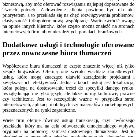
biznesową, aby móc oferować rozwiązania najlepiej dopasowane do
Twoich potrzeb. Zadowolenie klienta powinno być dla niej
priorytetem, a to przekłada się na chęć rozwiązywania problemów,
elastyczność i długoterminową współpracę. Warto zwrócić uwagę
na opinie innych klientów, które często można znaleźć na stronach
internetowych firm lub w niezależnych portalach branżowych.
Dodatkowe usługi i technologie oferowane
przez nowoczesne biura tłumaczeń
Współczesne biura tłumaczeń to często znacznie więcej niż tylko
zespół lingwistów. Oferują one szeroki wachlarz dodatkowych
usług, które mogą znacząco ułatwić zarządzanie projektami i
zwiększyć ich efektywność. Jedną z takich usług jest lokalizacja,
która polega na dostosowaniu treści do specyfiki danego rynku,
uwzględniając nie tylko język, ale także normy kulturowe, prawne
czy techniczne. Jest to szczególnie ważne w przypadku stron
internetowych, aplikacji mobilnych czy materiałów marketingowych
przeznaczonych na rynki zagraniczne.
Wiele firm oferuje również usługi transkreacji, czyli twórczego
przekładu, który ma na celu odtworzenie emocjonalnego wpływu
oryginału na odbiorcę, zamiast dosłownego tłumaczenia. Jest to
niezbędne w przypadku tekstów marketingowych, sloganów czy