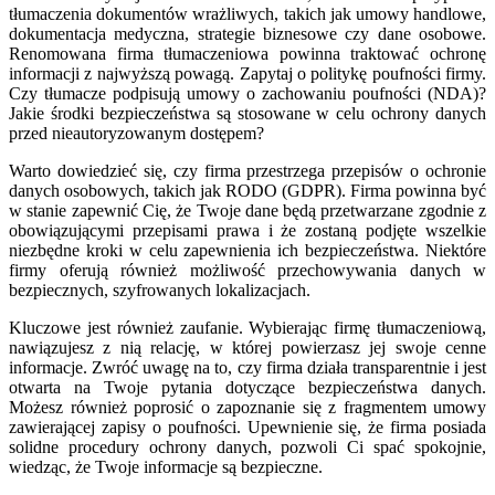
tłumaczenia dokumentów wrażliwych, takich jak umowy handlowe,
dokumentacja medyczna, strategie biznesowe czy dane osobowe.
Renomowana firma tłumaczeniowa powinna traktować ochronę
informacji z najwyższą powagą. Zapytaj o politykę poufności firmy.
Czy tłumacze podpisują umowy o zachowaniu poufności (NDA)?
Jakie środki bezpieczeństwa są stosowane w celu ochrony danych
przed nieautoryzowanym dostępem?
Warto dowiedzieć się, czy firma przestrzega przepisów o ochronie
danych osobowych, takich jak RODO (GDPR). Firma powinna być
w stanie zapewnić Cię, że Twoje dane będą przetwarzane zgodnie z
obowiązującymi przepisami prawa i że zostaną podjęte wszelkie
niezbędne kroki w celu zapewnienia ich bezpieczeństwa. Niektóre
firmy oferują również możliwość przechowywania danych w
bezpiecznych, szyfrowanych lokalizacjach.
Kluczowe jest również zaufanie. Wybierając firmę tłumaczeniową,
nawiązujesz z nią relację, w której powierzasz jej swoje cenne
informacje. Zwróć uwagę na to, czy firma działa transparentnie i jest
otwarta na Twoje pytania dotyczące bezpieczeństwa danych.
Możesz również poprosić o zapoznanie się z fragmentem umowy
zawierającej zapisy o poufności. Upewnienie się, że firma posiada
solidne procedury ochrony danych, pozwoli Ci spać spokojnie,
wiedząc, że Twoje informacje są bezpieczne.