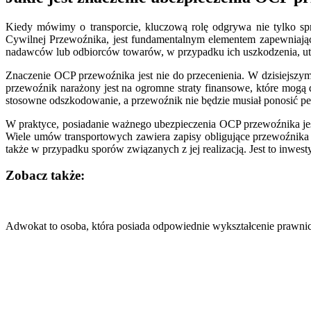
Kiedy mówimy o transporcie, kluczową rolę odgrywa nie tylko sp
Cywilnej Przewoźnika, jest fundamentalnym elementem zapewniający
nadawców lub odbiorców towarów, w przypadku ich uszkodzenia, utr
Znaczenie OCP przewoźnika jest nie do przecenienia. W dzisiejszym
przewoźnik narażony jest na ogromne straty finansowe, które mog
stosowne odszkodowanie, a przewoźnik nie będzie musiał ponosić p
W praktyce, posiadanie ważnego ubezpieczenia OCP przewoźnika je
Wiele umów transportowych zawiera zapisy obligujące przewoźnika
także w przypadku sporów związanych z jej realizacją. Jest to inwest
Zobacz także:
Nawigacja
wpisu
Adwokat to osoba, która posiada odpowiednie wykształcenie praw