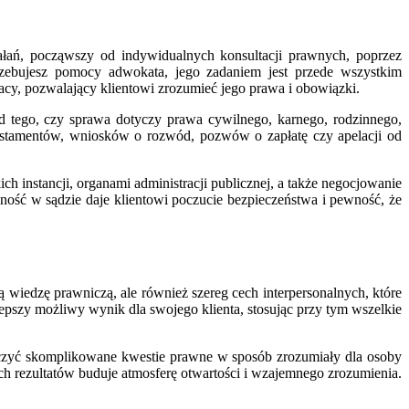
łań, począwszy od indywidualnych konsultacji prawnych, poprzez
ebujesz pomocy adwokata, jego zadaniem jest przede wszystkim
acy, pozwalający klientowi zrozumieć jego prawa i obowiązki.
d tego, czy sprawa dotyczy prawa cywilnego, karnego, rodzinnego,
 testamentów, wniosków o rozwód, pozwów o zapłatę czy apelacji od
 instancji, organami administracji publicznej, a także negocjowanie
ość w sądzie daje klientowi poczucie bezpieczeństwa i pewność, że
wiedzę prawniczą, ale również szereg cech interpersonalnych, które
epszy możliwy wynik dla swojego klienta, stosując przy tym wszelkie
aczyć skomplikowane kwestie prawne w sposób zrozumiały dla osoby
h rezultatów buduje atmosferę otwartości i wzajemnego zrozumienia.