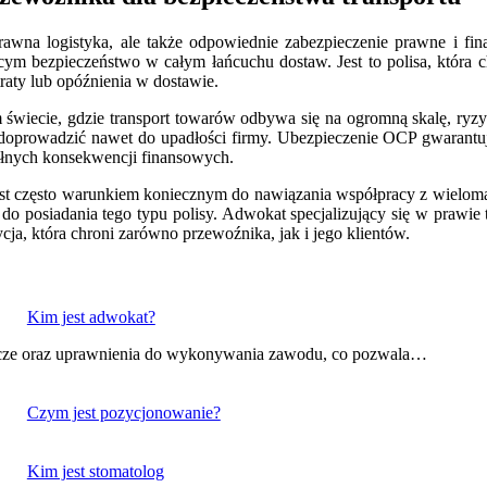
rawna logistyka, ale także odpowiednie zabezpieczenie prawne i fi
m bezpieczeństwo w całym łańcuchu dostaw. Jest to polisa, która chr
aty lub opóźnienia w dostawie.
 świecie, gdzie transport towarów odbywa się na ogromną skalę, ryzy
ą doprowadzić nawet do upadłości firmy. Ubezpieczenie OCP gwarantu
ełnych konsekwencji finansowych.
st często warunkiem koniecznym do nawiązania współpracy z wieloma 
 do posiadania tego typu polisy. Adwokat specjalizujący się w praw
ycja, która chroni zarówno przewoźnika, jak i jego klientów.
Kim jest adwokat?
nicze oraz uprawnienia do wykonywania zawodu, co pozwala…
Czym jest pozycjonowanie?
Kim jest stomatolog