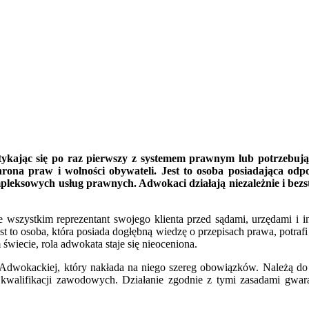
 stykając się po raz pierwszy z systemem prawnym lub potrzebuj
rona praw i wolności obywateli. Jest to osoba posiadająca od
leksowych usług prawnych. Adwokaci działają niezależnie i bezst
wszystkim reprezentant swojego klienta przed sądami, urzędami i inn
t to osoba, która posiada dogłębną wiedzę o przepisach prawa, potraf
wiecie, rola adwokata staje się nieoceniona.
 Adwokackiej, który nakłada na niego szereg obowiązków. Należą do
 kwalifikacji zawodowych. Działanie zgodnie z tymi zasadami gwara