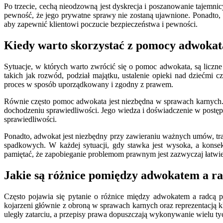
Po trzecie, cechą nieodzowną jest dyskrecja i poszanowanie tajemn
pewność, że jego prywatne sprawy nie zostaną ujawnione. Ponadto, 
aby zapewnić klientowi poczucie bezpieczeństwa i pewności.
Kiedy warto skorzystać z pomocy adwokat
Sytuacje, w których warto zwrócić się o pomoc adwokata, są liczne
takich jak rozwód, podział majątku, ustalenie opieki nad dziećmi 
proces w sposób uporządkowany i zgodny z prawem.
Równie często pomoc adwokata jest niezbędna w sprawach karnych.
dochodzeniu sprawiedliwości. Jego wiedza i doświadczenie w post
sprawiedliwości.
Ponadto, adwokat jest niezbędny przy zawieraniu ważnych umów, tra
spadkowych. W każdej sytuacji, gdy stawka jest wysoka, a konse
pamiętać, że zapobieganie problemom prawnym jest zazwyczaj łatwiej
Jakie są różnice pomiędzy adwokatem a 
Często pojawia się pytanie o różnice między adwokatem a radcą 
kojarzeni głównie z obroną w sprawach karnych oraz reprezentacją k
uległy zatarciu, a przepisy prawa dopuszczają wykonywanie wielu t