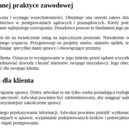
nnej praktyce zawodowej
ana i wymaga wszechstronności. Obejmuje ona szeroki zakres dzia
stnictwo w postępowaniach sądowych i pozasądowych. Kiedy potrz
anie najlepszego rozwiązania. Doradztwo prawne to fundament jego pr
la im na świadczenie usług na najwyższym poziomie. Niezależnie o
nalnego wsparcia. Przygotowuje on projekty umów, statutów spółek,
iając specyfikę danej sprawy i obowiązujące przepisy.
enta. Oznacza to występowanie w jego imieniu przed sądami wszystkich
rzedstawiać dowody i bronić interesów swojego mocodawcy. Jego obecn
 dla swojego klienta.
dla klienta
ania sprawy. Dobry adwokat to nie tylko osoba posiadająca rozległą 
 skuteczność. Adwokat powinien być zdeterminowany, aby osiągnąć najl
korzystniejsze zakończenie sprawy.
asnego przekazywania informacji. Adwokat powinien potrafić wytłum
ostępach w sprawie, wyjaśnianie podejmowanych kroków i potencjalnyc
etapie postępowania.