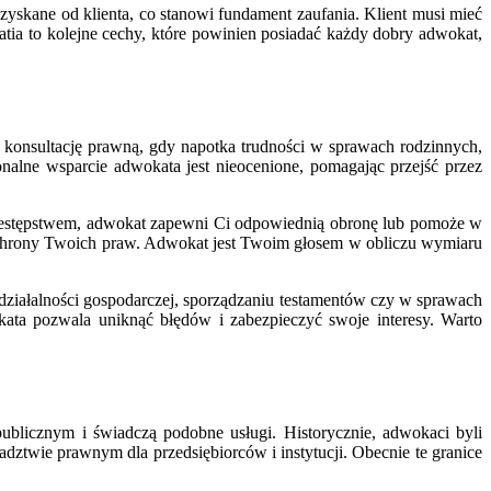
yskane od klienta, co stanowi fundament zaufania. Klient musi mieć
tia to kolejne cechy, które powinien posiadać każdy dobry adwokat,
a konsultację prawną, gdy napotka trudności w sprawach rodzinnych,
onalne wsparcie adwokata jest nieocenione, pomagając przejść przez
rzestępstwem, adwokat zapewni Ci odpowiednią obronę lub pomoże w
ochrony Twoich praw. Adwokat jest Twoim głosem w obliczu wymiaru
działalności gospodarczej, sporządzaniu testamentów czy w sprawach
ata pozwala uniknąć błędów i zabezpieczyć swoje interesy. Warto
blicznym i świadczą podobne usługi. Historycznie, adwokaci byli
dztwie prawnym dla przedsiębiorców i instytucji. Obecnie te granice