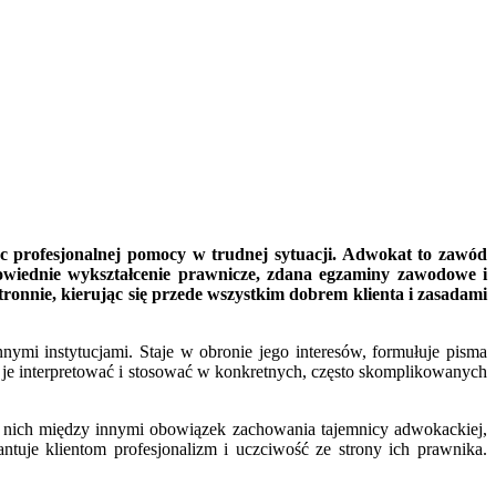
ąc profesjonalnej pomocy w trudnej sytuacji. Adwokat to zawód
powiednie wykształcenie prawnicze, zdana egzaminy zawodowe i
ronnie, kierując się przede wszystkim dobrem klienta i zasadami
ymi instytucjami. Staje w obronie jego interesów, formułuje pisma
i je interpretować i stosować w konkretnych, często skomplikowanych
 nich między innymi obowiązek zachowania tajemnicy adwokackiej,
ntuje klientom profesjonalizm i uczciwość ze strony ich prawnika.