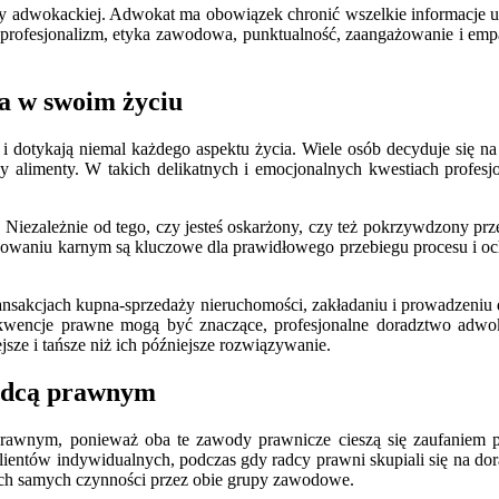
icy adwokackiej. Adwokat ma obowiązek chronić wszelkie informacje uz
profesjonalizm, etyka zawodowa, punktualność, zaangażowanie i empa
a w swoim życiu
 i dotykają niemal każdego aspektu życia. Wiele osób decyduje się n
czy alimenty. W takich delikatnych i emocjonalnych kwestiach profesj
 Niezależnie od tego, czy jesteś oskarżony, czy też pokrzywdzony p
ępowaniu karnym są kluczowe dla prawidłowego przebiegu procesu i 
nsakcjach kupna-sprzedaży nieruchomości, zakładaniu i prowadzeniu 
kwencje prawne mogą być znaczące, profesjonalne doradztwo adwok
sze i tańsze niż ich późniejsze rozwiązywanie.
radcą prawnym
prawnym, ponieważ oba te zawody prawnicze cieszą się zaufaniem pu
lientów indywidualnych, podczas gdy radcy prawni skupiali się na dora
ych samych czynności przez obie grupy zawodowe.