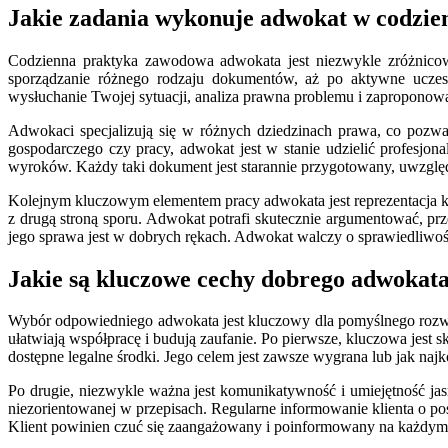
Jakie zadania wykonuje adwokat w codzie
Codzienna praktyka zawodowa adwokata jest niezwykle zróżnicow
sporządzanie różnego rodzaju dokumentów, aż po aktywne ucze
wysłuchanie Twojej sytuacji, analiza prawna problemu i zaproponow
Adwokaci specjalizują się w różnych dziedzinach prawa, co pozwa
gospodarczego czy pracy, adwokat jest w stanie udzielić profesjo
wyroków. Każdy taki dokument jest starannie przygotowany, uwzględn
Kolejnym kluczowym elementem pracy adwokata jest reprezentacja kli
z drugą stroną sporu. Adwokat potrafi skutecznie argumentować, p
jego sprawa jest w dobrych rękach. Adwokat walczy o sprawiedliwość
Jakie są kluczowe cechy dobrego adwokata 
Wybór odpowiedniego adwokata jest kluczowy dla pomyślnego rozwiąz
ułatwiają współpracę i budują zaufanie. Po pierwsze, kluczowa jest
dostępne legalne środki. Jego celem jest zawsze wygrana lub jak naj
Po drugie, niezwykle ważna jest komunikatywność i umiejętność j
niezorientowanej w przepisach. Regularne informowanie klienta o p
Klient powinien czuć się zaangażowany i poinformowany na każdym 