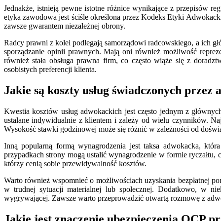
Jednakże, istnieją pewne istotne różnice wynikające z przepisów
etyka zawodowa jest ściśle określona przez Kodeks Etyki Adwokac
zawsze gwarantem niezależnej obrony.
Radcy prawni z kolei podlegają samorządowi radcowskiego, a ich g
sporządzanie opinii prawnych. Mają oni również możliwość repre
również stała obsługa prawna firm, co często wiąże się z dora
osobistych preferencji klienta.
Jakie są koszty usług świadczonych przez
Kwestia kosztów usług adwokackich jest często jednym z głównyc
ustalane indywidualnie z klientem i zależy od wielu czynników. Na
Wysokość stawki godzinowej może się różnić w zależności od doświad
Inną popularną formą wynagrodzenia jest taksa adwokacka, która
przypadkach strony mogą ustalić wynagrodzenie w formie ryczałtu, cz
którzy cenią sobie przewidywalność kosztów.
Warto również wspomnieć o możliwościach uzyskania bezpłatnej p
w trudnej sytuacji materialnej lub społecznej. Dodatkowo, w n
wygrywającej. Zawsze warto przeprowadzić otwartą rozmowę z adw
Jakie jest znaczenie ubezpieczenia OCP p