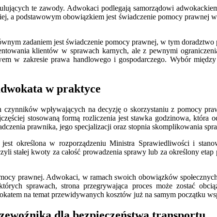
 regulujących te zawody. Adwokaci podlegają samorządowi adwokacki
kiej, a podstawowym obowiązkiem jest świadczenie pomocy prawnej w 
łównym zadaniem jest świadczenie pomocy prawnej, w tym doradztwo p
zentowania klientów w sprawach karnych, ale z pewnymi ogranicze
dztwem w zakresie prawa handlowego i gospodarczego. Wybór międz
 adwokata w praktyce
h czynników wpływających na decyzję o skorzystaniu z pomocy prawn
jczęściej stosowaną formą rozliczenia jest stawka godzinowa, która
czenia prawnika, jego specjalizacji oraz stopnia skomplikowania spr
 jest określona w rozporządzeniu Ministra Sprawiedliwości i sta
yli stałej kwoty za całość prowadzenia sprawy lub za określony etap 
omocy prawnej. Adwokaci, w ramach swoich obowiązków społecznych, 
iektórych sprawach, strona przegrywająca proces może zostać obci
okatem na temat przewidywanych kosztów już na samym początku wsp
rzewoźnika dla bezpieczeństwa transportu