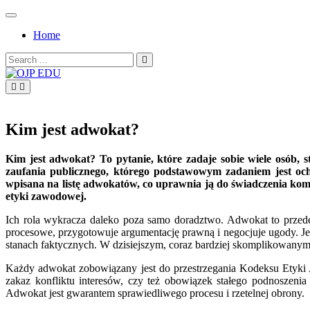
Skip
to
Home
content
Search
for:
OJP EDU
Kim jest adwokat?
Kim jest adwokat? To pytanie, które zadaje sobie wiele osób,
zaufania publicznego, którego podstawowym zadaniem jest och
wpisana na listę adwokatów, co uprawnia ją do świadczenia komp
etyki zawodowej.
Ich rola wykracza daleko poza samo doradztwo. Adwokat to przede 
procesowe, przygotowuje argumentację prawną i negocjuje ugody. Jes
stanach faktycznych. W dzisiejszym, coraz bardziej skomplikowanym ś
Każdy adwokat zobowiązany jest do przestrzegania Kodeksu Etyki
zakaz konfliktu interesów, czy też obowiązek stałego podnoszenia
Adwokat jest gwarantem sprawiedliwego procesu i rzetelnej obrony.