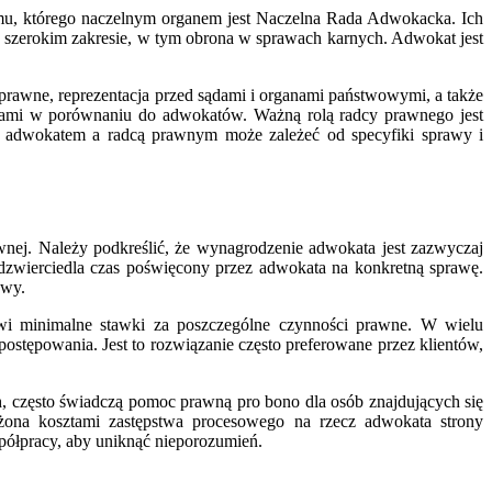
emu, którego naczelnym organem jest Naczelna Rada Adwokacka. Ich
szerokim zakresie, w tym obrona w sprawach karnych. Adwokat jest
rawne, reprezentacja przed sądami i organami państwowymi, a także
niami w porównaniu do adwokatów. Ważną rolą radcy prawnego jest
y adwokatem a radcą prawnym może zależeć od specyfiki sprawy i
ej. Należy podkreślić, że wynagrodzenie adwokata jest zazwyczaj
 odzwierciedla czas poświęcony przez adwokata na konkretną sprawę.
awy.
nowi minimalne stawki za poszczególne czynności prawne. W wielu
postępowania. Jest to rozwiązanie często preferowane przez klientów,
często świadczą pomoc prawną pro bono dla osób znajdujących się
ążona kosztami zastępstwa procesowego na rzecz adwokata strony
ółpracy, aby uniknąć nieporozumień.