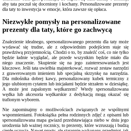
aby tata poczuł się doceniony i kochany. Personalizowane prezenty
dla taty to inwestycja w emocje, która zawsze się opłaca.
Niezwykłe pomysły na personalizowane
prezenty dla taty, które go zachwycą
Znalezienie idealnego, spersonalizowanego prezentu dla taty może
wydawać się trudne, ale z odpowiednim podejściem staje się
prawdziwą przyjemnością. Chodzi o to, by znaleźć coś, co nie tylko
będzie ładnie wyglądać, ale przede wszystkim będzie miało dla
niego znaczenie. Skupienie się na jego zainteresowaniach jest
kluczowe. Jeśli tata uwielbia majsterkować, rozważ zestaw narzędzi
z grawerowanym imieniem lub specjalną skrzynkę na narzędzia.
Dla miłośnika dobrej kawy, personalizowany kubek termiczny z
jego ulubionym cytatem lub inicjałami będzie strzałem w dziesiątkę.
A może jest zapalonym wędkarzem? Wtedy spersonalizowana
wędka lub akcesoria wędkarskie z dedykacją mogą okazać się
trafionym wyborem.
Nie zapominajmy o możliwościach związanych ze wspólnymi
wspomnieniami. Fotoksiążka pełna rodzinnych zdjęć z opisami lub
spersonalizowana mapa gwiazd przedstawiająca niebo w dniu jego
urodzenia lub ważnej rocznicy, to prezenty, które wzruszają i budzą
ciepłe uczucia. Nawet prosty, ale starannie wykonany przedmiot, jak