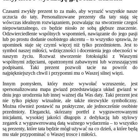
Czasami zwykły prezent to za mało, aby wyrazić wszystkie nasze
uczucia do taty. Personalizowane prezenty dla taty stają się
wówczas idealnym rozwiązaniem, pozwalając na stworzenie czegoś
niepowtarzalnego, co będzie niosło ze sobą głębsze znaczenie.
Odzwierciedlenie wspólnych wspomnień, nawiązanie do jego pasji
lub po prostu dodanie osobistego akcentu – to wszystko sprawia, że
upominek staje się czymś więcej niż tylko przedmiotem. Jest to
symbol naszej miłości, wdzięczności i docenienia jego obecności w
naszym życiu. Rozważ stworzenie fotoksiążki z Waszymi
wspólnymi zdjęciami, opatrzonymi zabawnymi lub wzruszającymi
podpisami. Taki prezent pozwoli tacie na powrót do
najpiękniejszych chwil i przypomni mu o Waszej silnej więzi.
Innym pomysłem, który może wywołać wzruszenie, jest
spersonalizowana mapa gwiazd przedstawiająca układ gwiazd w
dniu jego urodzenia lub innej ważnej dla Was daty. Taki prezent jest
nie tylko piękny wizualnie, ale także niezwykle symboliczny.
Można również postawić na praktyczne, ale jednocześnie osobiste
przedmioty. Elegancki, skórzany portfel z wygrawerowanymi
inicjałami, wysokiej jakości długopis z dedykacją lub stylowy
zegarek z wygrawerowaną datą ważnego wydarzenia – to wszystko
są prezenty, które tata będzie mógł używać na co dzień, a które będą
mu stale przypominać o Waszej trosce i miłości.