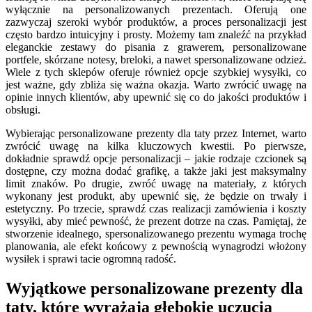
wyłącznie na personalizowanych prezentach. Oferują one
zazwyczaj szeroki wybór produktów, a proces personalizacji jest
często bardzo intuicyjny i prosty. Możemy tam znaleźć na przykład
eleganckie zestawy do pisania z grawerem, personalizowane
portfele, skórzane notesy, breloki, a nawet spersonalizowane odzież.
Wiele z tych sklepów oferuje również opcje szybkiej wysyłki, co
jest ważne, gdy zbliża się ważna okazja. Warto zwrócić uwagę na
opinie innych klientów, aby upewnić się co do jakości produktów i
obsługi.
Wybierając personalizowane prezenty dla taty przez Internet, warto
zwrócić uwagę na kilka kluczowych kwestii. Po pierwsze,
dokładnie sprawdź opcje personalizacji – jakie rodzaje czcionek są
dostępne, czy można dodać grafikę, a także jaki jest maksymalny
limit znaków. Po drugie, zwróć uwagę na materiały, z których
wykonany jest produkt, aby upewnić się, że będzie on trwały i
estetyczny. Po trzecie, sprawdź czas realizacji zamówienia i koszty
wysyłki, aby mieć pewność, że prezent dotrze na czas. Pamiętaj, że
stworzenie idealnego, spersonalizowanego prezentu wymaga trochę
planowania, ale efekt końcowy z pewnością wynagrodzi włożony
wysiłek i sprawi tacie ogromną radość.
Wyjątkowe personalizowane prezenty dla
taty, które wyrażają głębokie uczucia