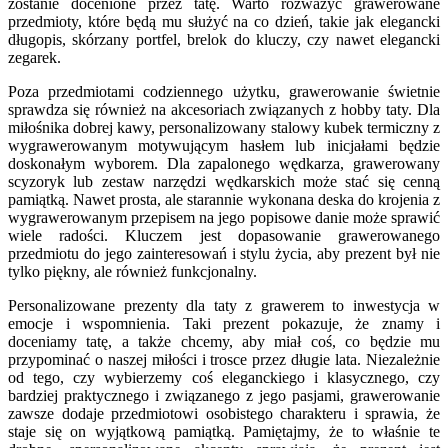
zostanie docenione przez tatę. Warto rozważyć grawerowane
przedmioty, które będą mu służyć na co dzień, takie jak elegancki
długopis, skórzany portfel, brelok do kluczy, czy nawet elegancki
zegarek.
Poza przedmiotami codziennego użytku, grawerowanie świetnie
sprawdza się również na akcesoriach związanych z hobby taty. Dla
miłośnika dobrej kawy, personalizowany stalowy kubek termiczny z
wygrawerowanym motywującym hasłem lub inicjałami będzie
doskonałym wyborem. Dla zapalonego wędkarza, grawerowany
scyzoryk lub zestaw narzędzi wędkarskich może stać się cenną
pamiątką. Nawet prosta, ale starannie wykonana deska do krojenia z
wygrawerowanym przepisem na jego popisowe danie może sprawić
wiele radości. Kluczem jest dopasowanie grawerowanego
przedmiotu do jego zainteresowań i stylu życia, aby prezent był nie
tylko piękny, ale również funkcjonalny.
Personalizowane prezenty dla taty z grawerem to inwestycja w
emocje i wspomnienia. Taki prezent pokazuje, że znamy i
doceniamy tatę, a także chcemy, aby miał coś, co będzie mu
przypominać o naszej miłości i trosce przez długie lata. Niezależnie
od tego, czy wybierzemy coś eleganckiego i klasycznego, czy
bardziej praktycznego i związanego z jego pasjami, grawerowanie
zawsze dodaje przedmiotowi osobistego charakteru i sprawia, że
staje się on wyjątkową pamiątką. Pamiętajmy, że to właśnie te