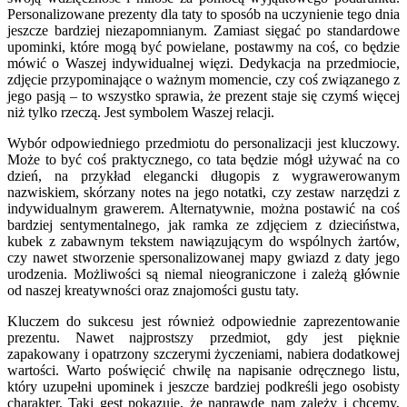
Personalizowane prezenty dla taty to sposób na uczynienie tego dnia
jeszcze bardziej niezapomnianym. Zamiast sięgać po standardowe
upominki, które mogą być powielane, postawmy na coś, co będzie
mówić o Waszej indywidualnej więzi. Dedykacja na przedmiocie,
zdjęcie przypominające o ważnym momencie, czy coś związanego z
jego pasją – to wszystko sprawia, że prezent staje się czymś więcej
niż tylko rzeczą. Jest symbolem Waszej relacji.
Wybór odpowiedniego przedmiotu do personalizacji jest kluczowy.
Może to być coś praktycznego, co tata będzie mógł używać na co
dzień, na przykład elegancki długopis z wygrawerowanym
nazwiskiem, skórzany notes na jego notatki, czy zestaw narzędzi z
indywidualnym grawerem. Alternatywnie, można postawić na coś
bardziej sentymentalnego, jak ramka ze zdjęciem z dzieciństwa,
kubek z zabawnym tekstem nawiązującym do wspólnych żartów,
czy nawet stworzenie spersonalizowanej mapy gwiazd z daty jego
urodzenia. Możliwości są niemal nieograniczone i zależą głównie
od naszej kreatywności oraz znajomości gustu taty.
Kluczem do sukcesu jest również odpowiednie zaprezentowanie
prezentu. Nawet najprostszy przedmiot, gdy jest pięknie
zapakowany i opatrzony szczerymi życzeniami, nabiera dodatkowej
wartości. Warto poświęcić chwilę na napisanie odręcznego listu,
który uzupełni upominek i jeszcze bardziej podkreśli jego osobisty
charakter. Taki gest pokazuje, że naprawdę nam zależy i chcemy,