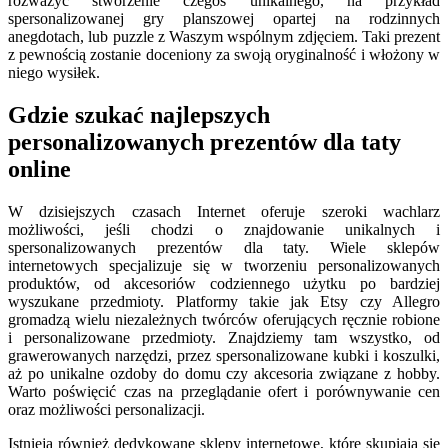
rozważyć stworzenie czegoś unikalnego, na przykład
spersonalizowanej gry planszowej opartej na rodzinnych
anegdotach, lub puzzle z Waszym wspólnym zdjęciem. Taki prezent
z pewnością zostanie doceniony za swoją oryginalność i włożony w
niego wysiłek.
Gdzie szukać najlepszych
personalizowanych prezentów dla taty
online
W dzisiejszych czasach Internet oferuje szeroki wachlarz
możliwości, jeśli chodzi o znajdowanie unikalnych i
spersonalizowanych prezentów dla taty. Wiele sklepów
internetowych specjalizuje się w tworzeniu personalizowanych
produktów, od akcesoriów codziennego użytku po bardziej
wyszukane przedmioty. Platformy takie jak Etsy czy Allegro
gromadzą wielu niezależnych twórców oferujących ręcznie robione
i personalizowane przedmioty. Znajdziemy tam wszystko, od
grawerowanych narzędzi, przez spersonalizowane kubki i koszulki,
aż po unikalne ozdoby do domu czy akcesoria związane z hobby.
Warto poświęcić czas na przeglądanie ofert i porównywanie cen
oraz możliwości personalizacji.
Istnieją również dedykowane sklepy internetowe, które skupiają się