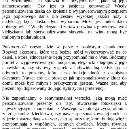
jest zrozumienie, co sprawia mu przyjemność i jakie są jego
zainteresowania. Czy jest to pasjonat gotowania? Wtedy
personalizowana deska do krojenia z wygrawerowanym przepisem
jego popisowego dania lub zestaw wysokiej jakości noży z
dedykacją będą doskonałym wyborem. Może jest miłośnikiem
dobrego wina? Wtedy elegancki zestaw do wina z grawerowanymi
kieliszkami lub spersonalizowana skrzynka na wino mogą być
trafionym podarunkiem.
Praktyczność często idzie w parze z osobistym charakterem.
Rozważ akcesoria, które tata będzie mógł wykorzystywać na co
dzień, a które jednocześnie będą przypominać mu o Was. Skórzany
portfel z wygrawerowanymi inicjałami, elegancki długopis z jego
nazwiskiem, czy stylowy zegarek z indywidualną dedykacją na
odwrocie to prezenty, które łączą funkcjonalność z osobistym
akcentem. Nawet coś tak prostego jak spersonalizowany klucz do
domu może być miłym i praktycznym gestem. Ważne jest, aby
prezent był dopasowany do jego stylu życia i preferencji.
Nie zapominajmy o sentymentalnej wartości, jaką mogą mieć
personalizowane prezenty dla taty. Stworzenie fotoksiążki z
najważniejszymi momentami z Waszego wspólnego życia, albumu
ze zdjęciami z dzieciństwa, czy nawet spersonalizowanej ramki na
zdjęcie z ważną datą – to wszystko są prezenty, które budują więź i
przypominają o wspólnych, cennych chwilach. Można również