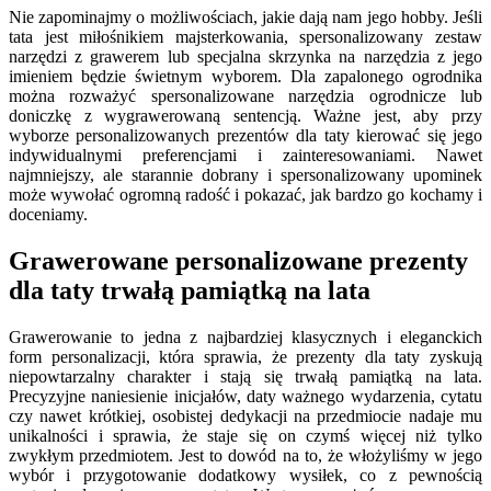
Nie zapominajmy o możliwościach, jakie dają nam jego hobby. Jeśli
tata jest miłośnikiem majsterkowania, spersonalizowany zestaw
narzędzi z grawerem lub specjalna skrzynka na narzędzia z jego
imieniem będzie świetnym wyborem. Dla zapalonego ogrodnika
można rozważyć spersonalizowane narzędzia ogrodnicze lub
doniczkę z wygrawerowaną sentencją. Ważne jest, aby przy
wyborze personalizowanych prezentów dla taty kierować się jego
indywidualnymi preferencjami i zainteresowaniami. Nawet
najmniejszy, ale starannie dobrany i spersonalizowany upominek
może wywołać ogromną radość i pokazać, jak bardzo go kochamy i
doceniamy.
Grawerowane personalizowane prezenty
dla taty trwałą pamiątką na lata
Grawerowanie to jedna z najbardziej klasycznych i eleganckich
form personalizacji, która sprawia, że prezenty dla taty zyskują
niepowtarzalny charakter i stają się trwałą pamiątką na lata.
Precyzyjne naniesienie inicjałów, daty ważnego wydarzenia, cytatu
czy nawet krótkiej, osobistej dedykacji na przedmiocie nadaje mu
unikalności i sprawia, że staje się on czymś więcej niż tylko
zwykłym przedmiotem. Jest to dowód na to, że włożyliśmy w jego
wybór i przygotowanie dodatkowy wysiłek, co z pewnością