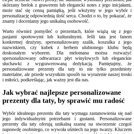
skórzany brelok z grawerem lub elegancki notes z jego inicjałami,
może stać się cenną pamiątką, jeśli włożymy w jego wybór i
personalizację odpowiednią ilość serca. Chodzi o to, by pokazać, że
znamy i doceniamy jego unikalną osobowość.
Warto również pomyśleć o prezentach, które wiążą się z jego
pasjami sportowymi lub kulturalnymi. Jeśli tata jest fanem
konkretnej drużyny, spersonalizowany szalik, koszulka z jego
nazwiskiem, czy kubek z herbem ulubionego klubu będą
doskonałym wyborem. Dla melomana można rozważyć
spersonalizowany odtwarzacz płyt winylowych lub eleganckie
słuchawki z wygrawerowaną dedykacją. Pamiętajmy, że
personalizowane prezenty dla taty to nie tylko przedmioty
materialne, ale przede wszystkim sposób na wyrażenie naszej troski
i miłości, podkreślając, jak ważny jest dla nas.
Jak wybrać najlepsze personalizowane
prezenty dla taty, by sprawić mu radość
Wybór idealnego prezentu dla taty wymaga zastanowienia się nad
jego indywidualnymi potrzebami i gustami. Personalizowane
prezenty dla taty oferują unikalną szansę na stworzenie czegoś
naprawdę osobistego, co wywoła uśmiech na jego twarzy. Kluczem