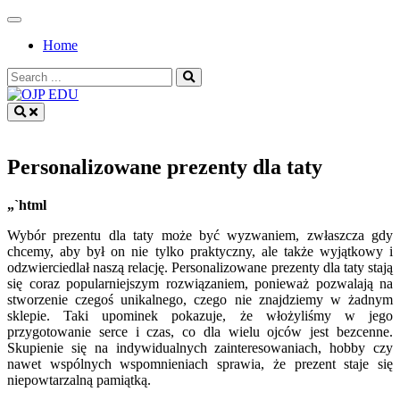
Skip
to
Home
content
Search
for:
OJP EDU
Personalizowane prezenty dla taty
„`html
Wybór prezentu dla taty może być wyzwaniem, zwłaszcza gdy
chcemy, aby był on nie tylko praktyczny, ale także wyjątkowy i
odzwierciedlał naszą relację. Personalizowane prezenty dla taty stają
się coraz popularniejszym rozwiązaniem, ponieważ pozwalają na
stworzenie czegoś unikalnego, czego nie znajdziemy w żadnym
sklepie. Taki upominek pokazuje, że włożyliśmy w jego
przygotowanie serce i czas, co dla wielu ojców jest bezcenne.
Skupienie się na indywidualnych zainteresowaniach, hobby czy
nawet wspólnych wspomnieniach sprawia, że prezent staje się
niepowtarzalną pamiątką.