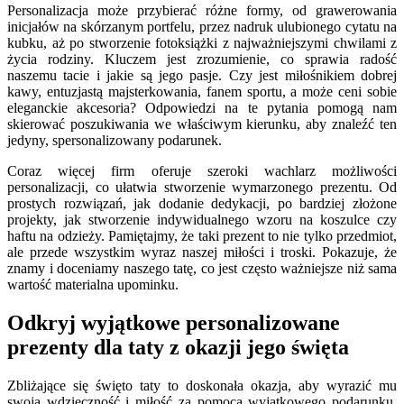
Personalizacja może przybierać różne formy, od grawerowania
inicjałów na skórzanym portfelu, przez nadruk ulubionego cytatu na
kubku, aż po stworzenie fotoksiążki z najważniejszymi chwilami z
życia rodziny. Kluczem jest zrozumienie, co sprawia radość
naszemu tacie i jakie są jego pasje. Czy jest miłośnikiem dobrej
kawy, entuzjastą majsterkowania, fanem sportu, a może ceni sobie
eleganckie akcesoria? Odpowiedzi na te pytania pomogą nam
skierować poszukiwania we właściwym kierunku, aby znaleźć ten
jedyny, spersonalizowany podarunek.
Coraz więcej firm oferuje szeroki wachlarz możliwości
personalizacji, co ułatwia stworzenie wymarzonego prezentu. Od
prostych rozwiązań, jak dodanie dedykacji, po bardziej złożone
projekty, jak stworzenie indywidualnego wzoru na koszulce czy
haftu na odzieży. Pamiętajmy, że taki prezent to nie tylko przedmiot,
ale przede wszystkim wyraz naszej miłości i troski. Pokazuje, że
znamy i doceniamy naszego tatę, co jest często ważniejsze niż sama
wartość materialna upominku.
Odkryj wyjątkowe personalizowane
prezenty dla taty z okazji jego święta
Zbliżające się święto taty to doskonała okazja, aby wyrazić mu
swoją wdzięczność i miłość za pomocą wyjątkowego podarunku.