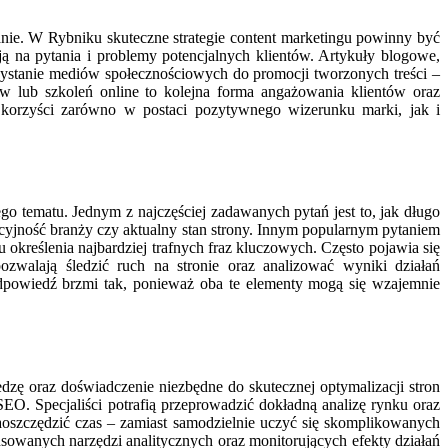
nie. W Rybniku skuteczne strategie content marketingu powinny być
ą na pytania i problemy potencjalnych klientów. Artykuły blogowe,
zystanie mediów społecznościowych do promocji tworzonych treści –
w lub szkoleń online to kolejna forma angażowania klientów oraz
 korzyści zarówno w postaci pozytywnego wizerunku marki, jak i
o tematu. Jednym z najczęściej zadawanych pytań jest to, jak długo
ncyjność branży czy aktualny stan strony. Innym popularnym pytaniem
określenia najbardziej trafnych fraz kluczowych. Często pojawia się
zwalają śledzić ruch na stronie oraz analizować wyniki działań
dpowiedź brzmi tak, ponieważ oba te elementy mogą się wzajemnie
edzę oraz doświadczenie niezbędne do skutecznej optymalizacji stron
O. Specjaliści potrafią przeprowadzić dokładną analizę rynku oraz
zaoszczędzić czas – zamiast samodzielnie uczyć się skomplikowanych
sowanych narzędzi analitycznych oraz monitorujących efekty działań