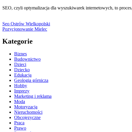
SEO, czyli optymalizacja dla wyszukiwarek internetowych, to proce
Seo Ostrów Wielkopolski
Pozycjonowanie Mielec
Kategorie
Biznes
Budownictwo
Dzieci
Dziecko
Edukacja
Geologia górnicza
Hobby
Imprezy
Marketing i reklama
Moda
Motoryzacja
Nieruchomości
Obcojęzyczne
Praca
Prawo