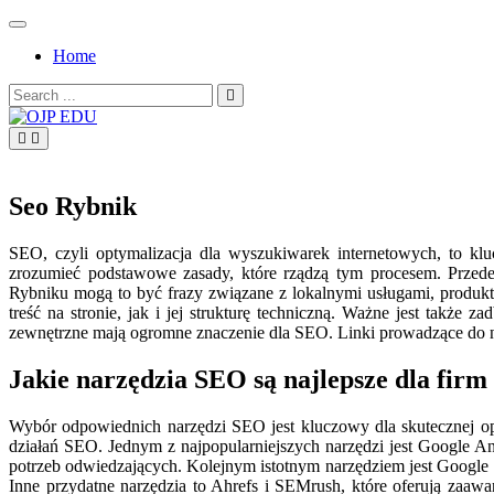
Skip
to
Home
content
Search
for:
OJP EDU
Seo Rybnik
SEO, czyli optymalizacja dla wyszukiwarek internetowych, to klu
zrozumieć podstawowe zasady, które rządzą tym procesem. Przede 
Rybniku mogą to być frazy związane z lokalnymi usługami, produk
treść na stronie, jak i jej strukturę techniczną. Ważne jest tak
zewnętrzne mają ogromne znaczenie dla SEO. Linki prowadzące do 
Jakie narzędzia SEO są najlepsze dla fir
Wybór odpowiednich narzędzi SEO jest kluczowy dla skutecznej opt
działań SEO. Jednym z najpopularniejszych narzędzi jest Google An
potrzeb odwiedzających. Kolejnym istotnym narzędziem jest Google
Inne przydatne narzędzia to Ahrefs i SEMrush, które oferują zaaw