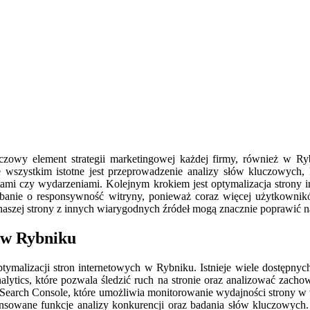
czowy element strategii marketingowej każdej firmy, również w Ry
wszystkim istotne jest przeprowadzenie analizy słów kluczowych, 
tami czy wydarzeniami. Kolejnym krokiem jest optymalizacja strony 
że zadbanie o responsywność witryny, ponieważ coraz więcej użytkown
naszej strony z innych wiarygodnych źródeł mogą znacznie poprawić
m w Rybniku
ymalizacji stron internetowych w Rybniku. Istnieje wiele dostępnyc
alytics, które pozwala śledzić ruch na stronie oraz analizować zach
 Search Console, które umożliwia monitorowanie wydajności strony w
ansowane funkcje analizy konkurencji oraz badania słów kluczowych