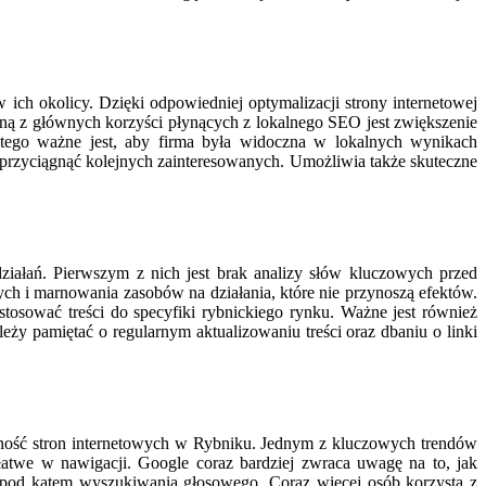
ch okolicy. Dzięki odpowiedniej optymalizacji strony internetowej
ą z głównych korzyści płynących z lokalnego SEO jest zwiększenie
dlatego ważne jest, aby firma była widoczna w lokalnych wynikach
przyciągnąć kolejnych zainteresowanych. Umożliwia także skuteczne
ałań. Pierwszym z nich jest brak analizy słów kluczowych przed
ch i marnowania zasobów na działania, które nie przynoszą efektów.
tosować treści do specyfiki rybnickiego rynku. Ważne jest również
eży pamiętać o regularnym aktualizowaniu treści oraz dbaniu o linki
czność stron internetowych w Rybniku. Jednym z kluczowych trendów
 łatwe w nawigacji. Google coraz bardziej zwraca uwagę na to, jak
a pod kątem wyszukiwania głosowego. Coraz więcej osób korzysta z