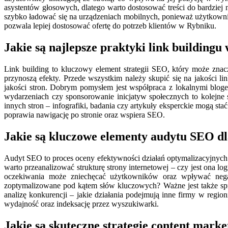
asystentów głosowych, dlatego warto dostosować treści do bardziej
szybko ładować się na urządzeniach mobilnych, ponieważ użytkownic
pozwala lepiej dostosować ofertę do potrzeb klientów w Rybniku.
Jakie są najlepsze praktyki link buildingu
Link building to kluczowy element strategii SEO, który może zn
przynoszą efekty. Przede wszystkim należy skupić się na jakości li
jakości stron. Dobrym pomysłem jest współpraca z lokalnymi bloge
wydarzeniach czy sponsorowanie inicjatyw społecznych to kolejne 
innych stron – infografiki, badania czy artykuły eksperckie mogą 
poprawia nawigację po stronie oraz wspiera SEO.
Jakie są kluczowe elementy audytu SEO d
Audyt SEO to proces oceny efektywności działań optymalizacyjnych 
warto przeanalizować strukturę strony internetowej – czy jest ona l
oczekiwania może zniechęcać użytkowników oraz wpływać negat
zoptymalizowane pod kątem słów kluczowych? Ważne jest także sp
analizę konkurencji – jakie działania podejmują inne firmy w regi
wydajność oraz indeksację przez wyszukiwarki.
Jakie są skuteczne strategie content mark