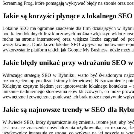
Screaming Frog, które pomagają wykrywać błędy na stronie oraz ocen
Jakie są korzyści płynące z lokalnego SE
Lokalne SEO ma ogromne znaczenie dla firm działających w Rybniku
pod kątem lokalnych fraz kluczowych można zwiększyć widoczność 
ruchu na stronie internetowej oraz większa liczba zapytań od po
wyszukiwania. Dodatkowo lokalne SEO wpływa na budowanie reputacj
wykorzystanie platform takich jak Google My Business, gdzie można z
Jakie błędy unikać przy wdrażaniu SEO w
Wdrażając strategię SEO w Rybniku, warto być świadomym najczę
rozpoczęciem optymalizacji strony internetowej. Niezrozumienie po
Kolejnym częstym błędem jest ignorowanie lokalnego kontekstu – f
unikanie nadmiernego stosowania słów kluczowych, co może prowadzić
wewnętrzne i zewnętrzne, ponieważ ich brak może negatywnie wpły
Jakie są najnowsze trendy w SEO dla Ryb
W świecie SEO, który dynamicznie się zmienia, istotne jest, aby 
jest rosnące znaczenie doświadczenia użytkownika, co oznacza, że
użytkownicy interagują ze stroną, co wpływa na jej pozycję w wy