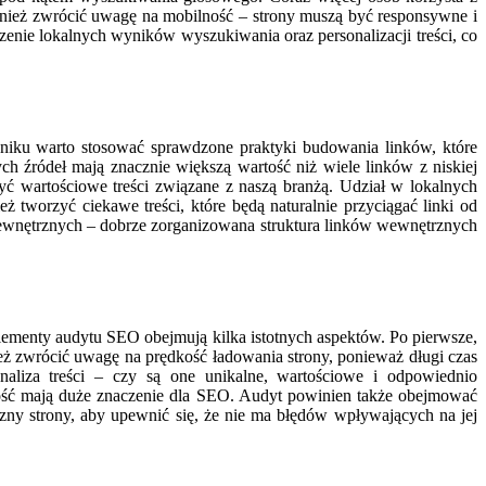
ównież zwrócić uwagę na mobilność – strony muszą być responsywne i
enie lokalnych wyników wyszukiwania oraz personalizacji treści, co
niku warto stosować sprawdzone praktyki budowania linków, które
ych źródeł mają znacznie większą wartość niż wiele linków z niskiej
yć wartościowe treści związane z naszą branżą. Udział w lokalnych
tworzyć ciekawe treści, które będą naturalnie przyciągać linki od
 wewnętrznych – dobrze zorganizowana struktura linków wewnętrznych
lementy audytu SEO obejmują kilka istotnych aspektów. Po pierwsze,
nież zwrócić uwagę na prędkość ładowania strony, ponieważ długi czas
liza treści – czy są one unikalne, wartościowe i odpowiednio
ość mają duże znaczenie dla SEO. Audyt powinien także obejmować
czny strony, aby upewnić się, że nie ma błędów wpływających na jej