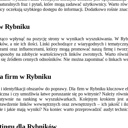
 naturalnych fraz i pytań, które mogą zadawać użytkownicy. Warto r
y oczekują szybkiego dostępu do informacji. Dodatkowo rośnie znacz
 w Rybniku
acząco wpłynąć na pozycję strony w wynikach wyszukiwania. W Ryb
nków, a nie ich ilości. Linki pochodzące z wiarygodnych i tematyczn
rami oraz influencerami, którzy mogą promować naszą firmę i tworz
sposoby na zdobycie wartościowych linków zwrotnych. Warto również 
stać się źródłem cennych odnośników. Nie można zapominać o linkach
la firm w Rybniku
i identyfikacji obszarów do poprawy. Dla firm w Rybniku kluczowe e
ogiczna i czy umożliwia łatwe poruszanie się po witrynie? Należy rów
ywnie na ranking w wyszukiwarkach. Kolejnym krokiem jest ana
rawdzenie linków wewnętrznych oraz zewnętrznych – ich jakość i il
onie i jakie mają wyniki? Na koniec warto przeprowadzić audyt techni
etingu dla Rybników