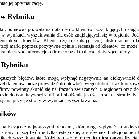
iać jej optymalizację.
O w Rybniku
, ponieważ pozwala na dotarcie do klientów poszukujących usług w i
w wynikach wyszukiwania dla osób znajdujących się w regionie. Jedn
tencjalnych klientów. Klienci często szukają usług blisko siebie, 
i marki poprzez pozytywne opinie i recenzje od klientów, co może 
amieszczać informacje o firmie oraz aktualności dotyczące oferty.
 Rybniku
stszych błędów, które mogą wpłynąć negatywnie na efektywność dzi
trzeb klientów może prowadzić do niewłaściwego doboru fraz kluczowy
irmy powinny skupić się na frazach związanych z regionem oraz dos
 do tzw. keyword stuffing i obniżenia jakości treści na stronie. Nal
nąć na pozycję strony w wynikach wyszukiwania.
ników
być na bieżąco z najnowszymi trendami, które mogą wpłynąć na wido
 strony muszą być nie tylko estetyczne, ale również funkcjonalne i
nikach wyszukiwania. Kolejnym istotnym trendem jest optymalizacj