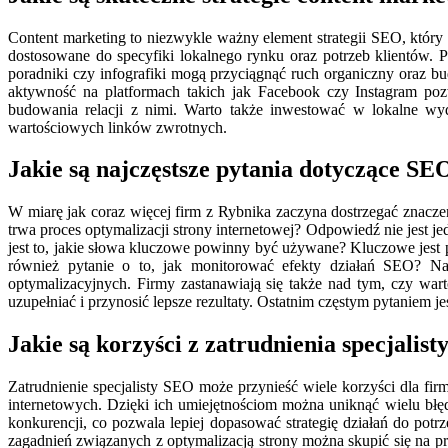
Content marketing to niezwykle ważny element strategii SEO, któr
dostosowane do specyfiki lokalnego rynku oraz potrzeb klientów. 
poradniki czy infografiki mogą przyciągnąć ruch organiczny oraz 
aktywność na platformach takich jak Facebook czy Instagram poz
budowania relacji z nimi. Warto także inwestować w lokalne wy
wartościowych linków zwrotnych.
Jakie są najczęstsze pytania dotyczące S
W miarę jak coraz więcej firm z Rybnika zaczyna dostrzegać znacze
trwa proces optymalizacji strony internetowej? Odpowiedź nie jest 
jest to, jakie słowa kluczowe powinny być używane? Kluczowe jest p
również pytanie o to, jak monitorować efekty działań SEO? Nar
optymalizacyjnych. Firmy zastanawiają się także nad tym, czy w
uzupełniać i przynosić lepsze rezultaty. Ostatnim częstym pytaniem jes
Jakie są korzyści z zatrudnienia specjali
Zatrudnienie specjalisty SEO może przynieść wiele korzyści dla fir
internetowych. Dzięki ich umiejętnościom można uniknąć wielu błę
konkurencji, co pozwala lepiej dopasować strategię działań do pot
zagadnień związanych z optymalizacją strony można skupić się na p