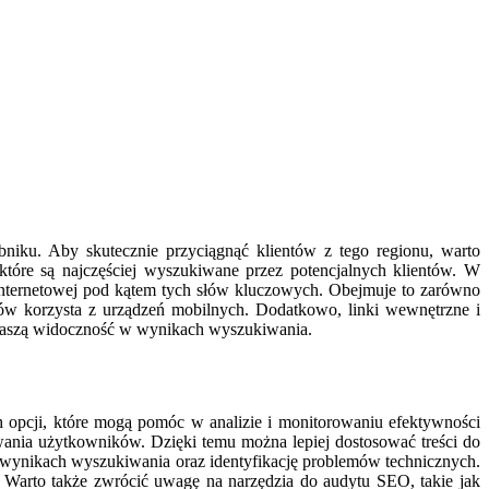
bniku. Aby skutecznie przyciągnąć klientów z tego regionu, warto
które są najczęściej wyszukiwane przez potencjalnych klientów. W
internetowej pod kątem tych słów kluczowych. Obejmuje to zarówno
ików korzysta z urządzeń mobilnych. Dodatkowo, linki wewnętrzne i
 naszą widoczność w wynikach wyszukiwania.
h opcji, które mogą pomóc w analizie i monitorowaniu efektywności
owania użytkowników. Dzięki temu można lepiej dostosować treści do
 wynikach wyszukiwania oraz identyfikację problemów technicznych.
. Warto także zwrócić uwagę na narzędzia do audytu SEO, takie jak