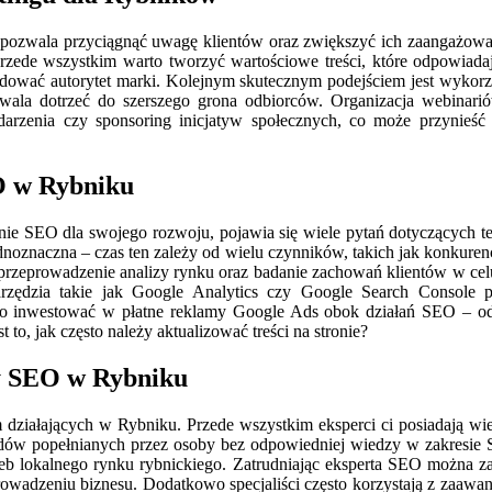
y pozwala przyciągnąć uwagę klientów oraz zwiększyć ich zaangażowa
Przede wszystkim warto tworzyć wartościowe treści, które odpowiadaj
budować autorytet marki. Kolejnym skutecznym podejściem jest wykor
wala dotrzeć do szerszego grona odbiorców. Organizacja webinarió
darzenia czy sponsoring inicjatyw społecznych, co może przynieść
EO w Rybniku
nie SEO dla swojego rozwoju, pojawia się wiele pytań dotyczących teg
jednoznaczna – czas ten zależy od wielu czynników, takich jak konkure
rzeprowadzenie analizy rynku oraz badanie zachowań klientów w celu 
zędzia takie jak Google Analytics czy Google Search Console po
arto inwestować w płatne reklamy Google Ads obok działań SEO – o
t to, jak często należy aktualizować treści na stronie?
sty SEO w Rybniku
m działających w Rybniku. Przede wszystkim eksperci ci posiadają wi
dów popełnianych przez osoby bez odpowiedniej wiedzy w zakresie SE
rzeb lokalnego rynku rybnickiego. Zatrudniając eksperta SEO można 
rowadzeniu biznesu. Dodatkowo specjaliści często korzystają z zaawan