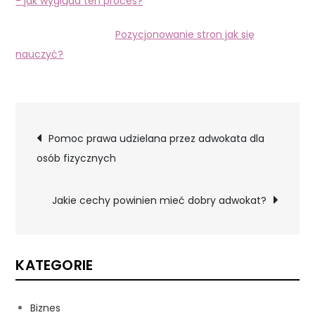
- jak wygląda ten proces?
Pozycjonowanie stron jak się
nauczyć?
Nawigacja
Pomoc prawa udzielana przez adwokata dla
osób fizycznych
wpisu
Jakie cechy powinien mieć dobry adwokat?
KATEGORIE
Biznes