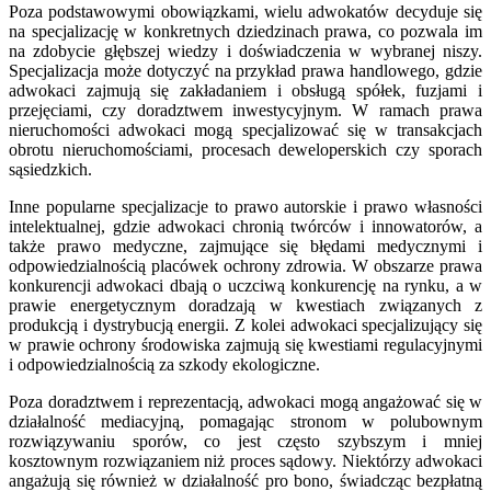
Poza podstawowymi obowiązkami, wielu adwokatów decyduje się
na specjalizację w konkretnych dziedzinach prawa, co pozwala im
na zdobycie głębszej wiedzy i doświadczenia w wybranej niszy.
Specjalizacja może dotyczyć na przykład prawa handlowego, gdzie
adwokaci zajmują się zakładaniem i obsługą spółek, fuzjami i
przejęciami, czy doradztwem inwestycyjnym. W ramach prawa
nieruchomości adwokaci mogą specjalizować się w transakcjach
obrotu nieruchomościami, procesach deweloperskich czy sporach
sąsiedzkich.
Inne popularne specjalizacje to prawo autorskie i prawo własności
intelektualnej, gdzie adwokaci chronią twórców i innowatorów, a
także prawo medyczne, zajmujące się błędami medycznymi i
odpowiedzialnością placówek ochrony zdrowia. W obszarze prawa
konkurencji adwokaci dbają o uczciwą konkurencję na rynku, a w
prawie energetycznym doradzają w kwestiach związanych z
produkcją i dystrybucją energii. Z kolei adwokaci specjalizujący się
w prawie ochrony środowiska zajmują się kwestiami regulacyjnymi
i odpowiedzialnością za szkody ekologiczne.
Poza doradztwem i reprezentacją, adwokaci mogą angażować się w
działalność mediacyjną, pomagając stronom w polubownym
rozwiązywaniu sporów, co jest często szybszym i mniej
kosztownym rozwiązaniem niż proces sądowy. Niektórzy adwokaci
angażują się również w działalność pro bono, świadcząc bezpłatną