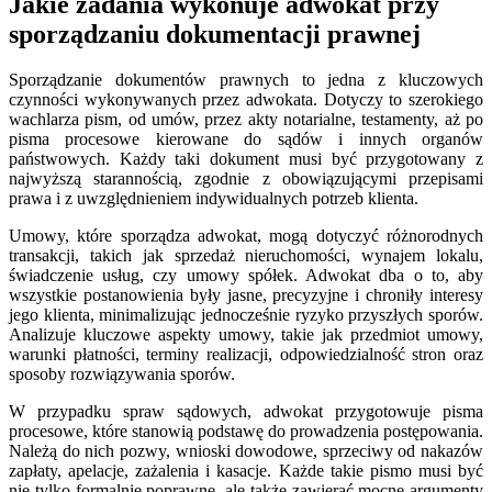
Jakie zadania wykonuje adwokat przy
sporządzaniu dokumentacji prawnej
Sporządzanie dokumentów prawnych to jedna z kluczowych
czynności wykonywanych przez adwokata. Dotyczy to szerokiego
wachlarza pism, od umów, przez akty notarialne, testamenty, aż po
pisma procesowe kierowane do sądów i innych organów
państwowych. Każdy taki dokument musi być przygotowany z
najwyższą starannością, zgodnie z obowiązującymi przepisami
prawa i z uwzględnieniem indywidualnych potrzeb klienta.
Umowy, które sporządza adwokat, mogą dotyczyć różnorodnych
transakcji, takich jak sprzedaż nieruchomości, wynajem lokalu,
świadczenie usług, czy umowy spółek. Adwokat dba o to, aby
wszystkie postanowienia były jasne, precyzyjne i chroniły interesy
jego klienta, minimalizując jednocześnie ryzyko przyszłych sporów.
Analizuje kluczowe aspekty umowy, takie jak przedmiot umowy,
warunki płatności, terminy realizacji, odpowiedzialność stron oraz
sposoby rozwiązywania sporów.
W przypadku spraw sądowych, adwokat przygotowuje pisma
procesowe, które stanowią podstawę do prowadzenia postępowania.
Należą do nich pozwy, wnioski dowodowe, sprzeciwy od nakazów
zapłaty, apelacje, zażalenia i kasacje. Każde takie pismo musi być
nie tylko formalnie poprawne, ale także zawierać mocne argumenty