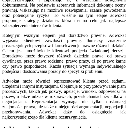
dokumentami. Na podstawie zebranych informacji dokonuje oceny
prawnej, wskazując na możliwe rozwiązania, szanse powodzenia
oraz potencjalne ryzyka. To właśnie na tym etapie adwokat
proponuje strategię działania, która ma na celu jak najlepsze
zabezpieczenie interesów klienta.
Kolejnym ważnym etapem jest doradztwo prawne. Adwokat
wyjaśnia klientowi zawiłości prawne, tłumaczy znaczenie
poszczególnych przepisów i konsekwencje prawne różnych działań.
Celem jest umożliwienie klientowi podjęcia świadomej decyzji.
Doradztwo może dotyczyć różnych dziedzin prawa, od prawa
cywilnego, przez prawo rodzinne, prawo pracy, aż po prawo karne
czy prawo gospodarcze. Każda sytuacja wymaga indywidualnego
podejścia i dostosowania porady do specyfiki problemu.
Adwokat może również reprezentować klienta przed sądami,
urzędami i innymi instytucjami. Obejmuje to przygotowywanie pism
procesowych, takich jak pozwy, apelacje, wnioski, odpowiedzi na
pozew, a także udział w rozprawach, przesłuchaniach świadków i
negocjacjach. Reprezentacja wymaga nie tylko doskonałej
znajomości prawa, ale także umiejętności argumentacji, negocjacji i
przekonywania. Adwokat dąży do osiągnięcia jak
najkorzystniejszego dla klienta rozstrzygnięcia.