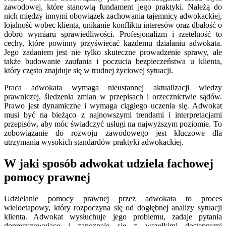
zawodowej, które stanowią fundament jego praktyki. Należą do
nich między innymi obowiązek zachowania tajemnicy adwokackiej,
lojalność wobec klienta, unikanie konfliktu interesów oraz dbałość o
dobro wymiaru sprawiedliwości. Profesjonalizm i rzetelność to
cechy, które powinny przyświecać każdemu działaniu adwokata.
Jego zadaniem jest nie tylko skuteczne prowadzenie sprawy, ale
także budowanie zaufania i poczucia bezpieczeństwa u klienta,
który często znajduje się w trudnej życiowej sytuacji.
Praca adwokata wymaga nieustannej aktualizacji wiedzy
prawniczej, śledzenia zmian w przepisach i orzecznictwie sądów.
Prawo jest dynamiczne i wymaga ciągłego uczenia się. Adwokat
musi być na bieżąco z najnowszymi trendami i interpretacjami
przepisów, aby móc świadczyć usługi na najwyższym poziomie. To
zobowiązanie do rozwoju zawodowego jest kluczowe dla
utrzymania wysokich standardów praktyki adwokackiej.
W jaki sposób adwokat udziela fachowej
pomocy prawnej
Udzielanie pomocy prawnej przez adwokata to proces
wieloetapowy, który rozpoczyna się od dogłębnej analizy sytuacji
klienta. Adwokat wysłuchuje jego problemu, zadaje pytania
doprecyzowujące i zapoznaje się z wszelkimi dostępnymi