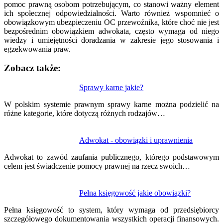
pomoc prawną osobom potrzebującym, co stanowi ważny element
ich społecznej odpowiedzialności. Warto również wspomnieć o
obowiązkowym ubezpieczeniu OC przewoźnika, które choć nie jest
bezpośrednim obowiązkiem adwokata, często wymaga od niego
wiedzy i umiejętności doradzania w zakresie jego stosowania i
egzekwowania praw.
Zobacz także:
Nawigacja
Sprawy karne jakie?
wpisu
W polskim systemie prawnym sprawy karne można podzielić na
różne kategorie, które dotyczą różnych rodzajów…
Adwokat - obowiązki i uprawnienia
Adwokat to zawód zaufania publicznego, którego podstawowym
celem jest świadczenie pomocy prawnej na rzecz swoich…
Pełna księgowość jakie obowiązki?
Pełna księgowość to system, który wymaga od przedsiębiorcy
szczegółowego dokumentowania wszystkich operacji finansowych.