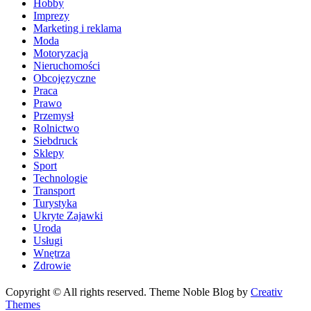
Hobby
Imprezy
Marketing i reklama
Moda
Motoryzacja
Nieruchomości
Obcojęzyczne
Praca
Prawo
Przemysł
Rolnictwo
Siebdruck
Sklepy
Sport
Technologie
Transport
Turystyka
Ukryte Zajawki
Uroda
Usługi
Wnętrza
Zdrowie
Copyright © All rights reserved. Theme Noble Blog by
Creativ
Themes