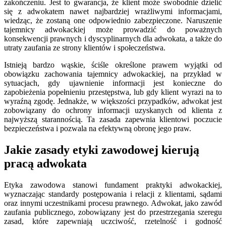
zakończeniu. Jest to gwarancja, że klient może swobodnie dzielić
się z adwokatem nawet najbardziej wrażliwymi informacjami,
wiedząc, że zostaną one odpowiednio zabezpieczone. Naruszenie
tajemnicy adwokackiej może prowadzić do poważnych
konsekwencji prawnych i dyscyplinarnych dla adwokata, a także do
utraty zaufania ze strony klientów i społeczeństwa.
Istnieją bardzo wąskie, ściśle określone prawem wyjątki od
obowiązku zachowania tajemnicy adwokackiej, na przykład w
sytuacjach, gdy ujawnienie informacji jest konieczne do
zapobieżenia popełnieniu przestępstwa, lub gdy klient wyrazi na to
wyraźną zgodę. Jednakże, w większości przypadków, adwokat jest
zobowiązany do ochrony informacji uzyskanych od klienta z
najwyższą starannością. Ta zasada zapewnia klientowi poczucie
bezpieczeństwa i pozwala na efektywną obronę jego praw.
Jakie zasady etyki zawodowej kierują
pracą adwokata
Etyka zawodowa stanowi fundament praktyki adwokackiej,
wyznaczając standardy postępowania i relacji z klientami, sądami
oraz innymi uczestnikami procesu prawnego. Adwokat, jako zawód
zaufania publicznego, zobowiązany jest do przestrzegania szeregu
zasad, które zapewniają uczciwość, rzetelność i godność