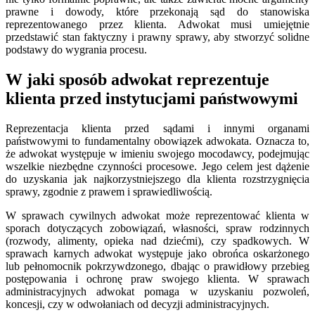
prawne i dowody, które przekonają sąd do stanowiska
reprezentowanego przez klienta. Adwokat musi umiejętnie
przedstawić stan faktyczny i prawny sprawy, aby stworzyć solidne
podstawy do wygrania procesu.
W jaki sposób adwokat reprezentuje
klienta przed instytucjami państwowymi
Reprezentacja klienta przed sądami i innymi organami
państwowymi to fundamentalny obowiązek adwokata. Oznacza to,
że adwokat występuje w imieniu swojego mocodawcy, podejmując
wszelkie niezbędne czynności procesowe. Jego celem jest dążenie
do uzyskania jak najkorzystniejszego dla klienta rozstrzygnięcia
sprawy, zgodnie z prawem i sprawiedliwością.
W sprawach cywilnych adwokat może reprezentować klienta w
sporach dotyczących zobowiązań, własności, spraw rodzinnych
(rozwody, alimenty, opieka nad dziećmi), czy spadkowych. W
sprawach karnych adwokat występuje jako obrońca oskarżonego
lub pełnomocnik pokrzywdzonego, dbając o prawidłowy przebieg
postępowania i ochronę praw swojego klienta. W sprawach
administracyjnych adwokat pomaga w uzyskaniu pozwoleń,
koncesji, czy w odwołaniach od decyzji administracyjnych.