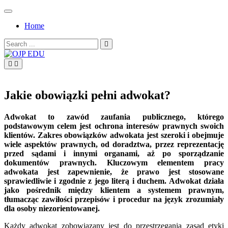
Skip
to
Home
content
Search
for:
OJP EDU
Jakie obowiązki pełni adwokat?
Adwokat to zawód zaufania publicznego, którego
podstawowym celem jest ochrona interesów prawnych swoich
klientów. Zakres obowiązków adwokata jest szeroki i obejmuje
wiele aspektów prawnych, od doradztwa, przez reprezentację
przed sądami i innymi organami, aż po sporządzanie
dokumentów prawnych. Kluczowym elementem pracy
adwokata jest zapewnienie, że prawo jest stosowane
sprawiedliwie i zgodnie z jego literą i duchem. Adwokat działa
jako pośrednik między klientem a systemem prawnym,
tłumacząc zawiłości przepisów i procedur na język zrozumiały
dla osoby niezorientowanej.
Każdy adwokat zobowiązany jest do przestrzegania zasad etyki